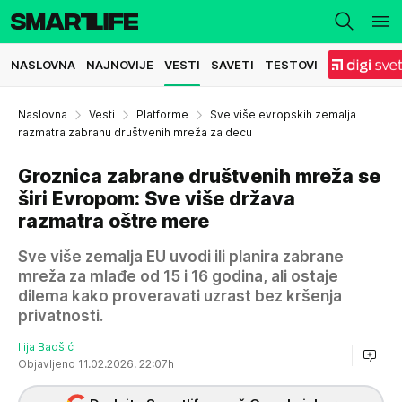
NASLOVNA
NAJNOVIJE
VESTI
SAVETI
TESTOVI
Naslovna
Vesti
Platforme
Sve više evropskih zemalja
razmatra zabranu društvenih mreža za decu
Groznica zabrane društvenih mreža se
širi Evropom: Sve više država
razmatra oštre mere
Sve više zemalja EU uvodi ili planira zabrane
mreža za mlađe od 15 i 16 godina, ali ostaje
dilema kako proveravati uzrast bez kršenja
privatnosti.
Ilija Baošić
Objavljeno 11.02.2026. 22:07h