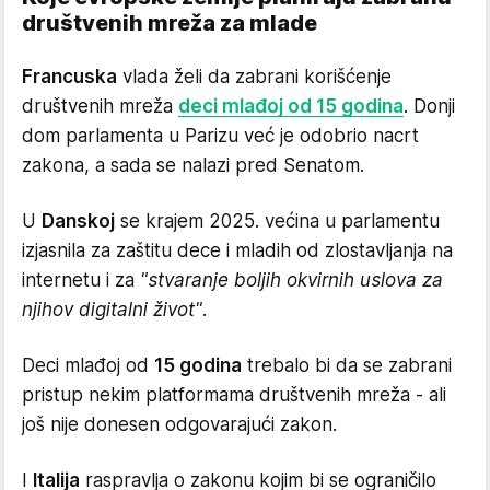
društvenih mreža za mlade
Francuska
vlada želi da zabrani korišćenje
društvenih mreža
deci mlađoj od 15 godina
. Donji
dom parlamenta u Parizu već je odobrio nacrt
zakona, a sada se nalazi pred Senatom.
U
Danskoj
se krajem 2025. većina u parlamentu
izjasnila za zaštitu dece i mladih od zlostavljanja na
internetu i za
"stvaranje boljih okvirnih uslova za
njihov digitalni život"
.
Deci mlađoj od
15 godina
trebalo bi da se zabrani
pristup nekim platformama društvenih mreža - ali
još nije donesen odgovarajući zakon.
I
Italija
raspravlja o zakonu kojim bi se ograničilo