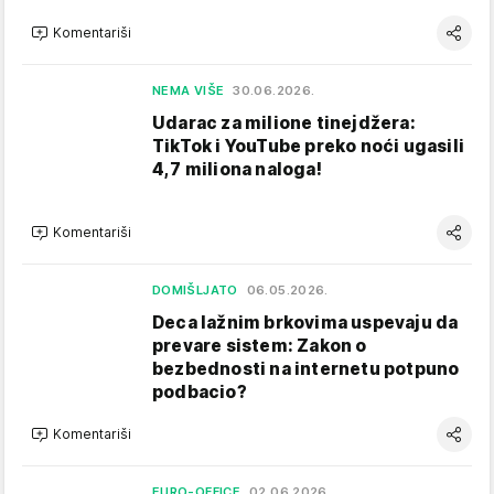
Komentariši
NEMA VIŠE
30.06.2026.
Udarac za milione tinejdžera:
TikTok i YouTube preko noći ugasili
4,7 miliona naloga!
Komentariši
DOMIŠLJATO
06.05.2026.
Deca lažnim brkovima uspevaju da
prevare sistem: Zakon o
bezbednosti na internetu potpuno
podbacio?
Komentariši
EURO-OFFICE
02.06.2026.