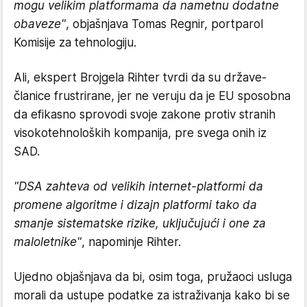
mogu velikim platformama da nametnu dodatne
obaveze"
, objašnjava Tomas Regnir, portparol
Komisije za tehnologiju.
Ali, ekspert Brojgela Rihter tvrdi da su države-
članice frustrirane, jer ne veruju da je EU sposobna
da efikasno sprovodi svoje zakone protiv stranih
visokotehnoloških kompanija, pre svega onih iz
SAD.
"DSA zahteva od velikih internet-platformi da
promene algoritme i dizajn platformi tako da
smanje sistematske rizike, uključujući i one za
maloletnike"
, napominje Rihter.
Ujedno objašnjava da bi, osim toga, pružaoci usluga
morali da ustupe podatke za istraživanja kako bi se