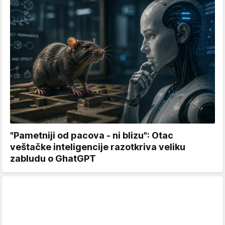
"Pametniji od pacova - ni blizu": Otac
veštačke inteligencije razotkriva veliku
zabludu o GhatGPT