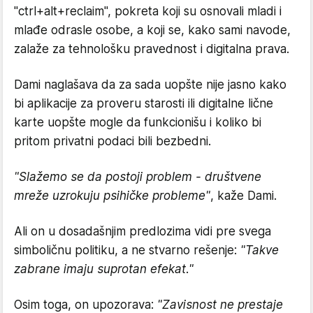
"ctrl+alt+reclaim", pokreta koji su osnovali mladi i
mlađe odrasle osobe, a koji se, kako sami navode,
zalaže za tehnološku pravednost i digitalna prava.
Dami naglašava da za sada uopšte nije jasno kako
bi aplikacije za proveru starosti ili digitalne lične
karte uopšte mogle da funkcionišu i koliko bi
pritom privatni podaci bili bezbedni.
"Slažemo se da postoji problem - društvene
mreže uzrokuju psihičke probleme"
, kaže Dami.
Ali on u dosadašnjim predlozima vidi pre svega
simboličnu politiku, a ne stvarno rešenje:
"Takve
zabrane imaju suprotan efekat."
Osim toga, on upozorava:
"Zavisnost ne prestaje