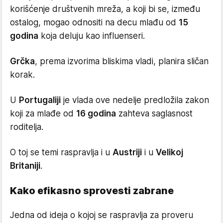
korišćenje društvenih mreža, a koji bi se, između
ostalog, mogao odnositi na decu mlađu od
15
godina
koja deluju kao influenseri.
Grčka
, prema izvorima bliskima vladi, planira sličan
korak.
U
Portugaliji
je vlada ove nedelje predložila zakon
koji za mlađe od
16 godina
zahteva saglasnost
roditelja.
O toj se temi raspravlja i u
Austriji
i u
Velikoj
Britaniji
.
Kako efikasno sprovesti zabrane
Jedna od ideja o kojoj se raspravlja za proveru