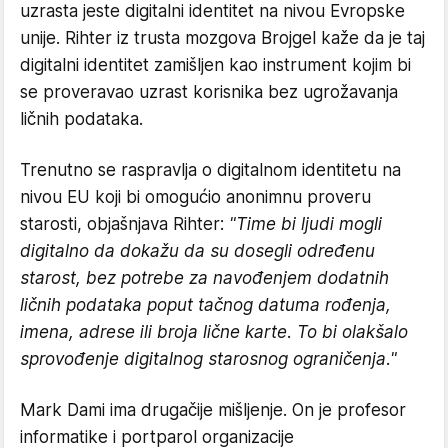
uzrasta jeste digitalni identitet na nivou Evropske
unije. Rihter iz trusta mozgova Brojgel kaže da je taj
digitalni identitet zamišljen kao instrument kojim bi
se proveravao uzrast korisnika bez ugrožavanja
ličnih podataka.
Trenutno se raspravlja o digitalnom identitetu na
nivou EU koji bi omogućio anonimnu proveru
starosti, objašnjava Rihter:
"Time bi ljudi mogli
digitalno da dokažu da su dosegli određenu
starost, bez potrebe za navođenjem dodatnih
ličnih podataka poput tačnog datuma rođenja,
imena, adrese ili broja lične karte. To bi olakšalo
sprovođenje digitalnog starosnog ograničenja."
Mark Dami ima drugačije mišljenje. On je profesor
informatike i portparol organizacije