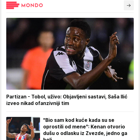
Partizan - Tobol, uživo: Objavljeni sastavi, Saša Ilić
izveo nikad ofanzivniji tim
"Bio sam kod kuće kada su se
oprostili od mene": Kenan otvorio
dušu o odlasku iz Zvezde, jedno ga
boli