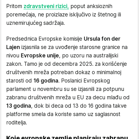
Pritom
zdravstveni rizici
,
poput anksioznih
poremećaja, ne proizlaze isključivo iz štetnog ili
uznemirujućeg sadržaja.
Predsednica Evropske komisije
Ursula fon der
Lajen
izjasnila se za uvođenje starosne granice na
nivou
Evropske unije
, po uzoru na australijski
zakon. Tamo je od decembra 2025. za korišćenje
društvenih mreža potreban dokaz o minimalnoj
starosti od
16 godina
. Poslanici Evropskog
parlament u novembru su se izjasnili za potpunu
zabranu društvenih mreža u EU za decu mlađu od
13 godina
, dok bi deca od 13 do 16 godina takve
platforme smela da koriste samo uz saglasnost
roditelja.
Koje evropske zemlje planiraju zabranu