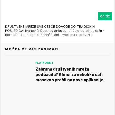
04:32
DRUŠTVENE MREŽE SVE ČEŠĆE DOVODE DO TRAGIČNIH
POSLEDICA! Ivanović: Deca su anksiozna, žele da se dokažu -
Borozan: To je bolest današnjice!
Izvor: Kurir televizija
MOŽDA ĆE VAS ZANIMATI
PLATFORME
Zabrana društvenih mreža
podbacila? Klinci za nekoliko sati
masovno prešli na nove aplikacije