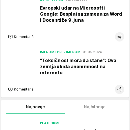
Evropski udar na Microsoft i
Google: Besplatna zamena za Word
i Docs stiže 9. juna
Komentariši
IMENOM I PREZIMENOM
01.05.2026.
"Toksičnost mora da stane": Ova
zemlja ukida anonimnost na
internetu
Komentariši
Najnovije
Najčitanije
PLATFORME