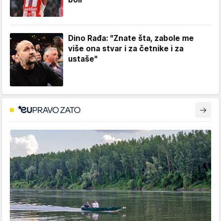
Dino Rađa: "Znate šta, zabole me
više ona stvar i za četnike i za
ustaše"