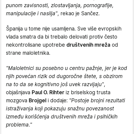
punom zavisnosti, zlostavljanja, pornografije,
manipulacije i nasilja"
, rekao je Sančez.
Španija u tome nije usamljena. Sve više evropskih
vlada smatra da bi trebalo delovati protiv često
nekontrolisane upotrebe
društvenih mreža
od
strane maloletnika.
"Maloletnici su posebno u centru pažnje, jer je kod
njih povećan rizik od dugoročne štete, s obzirom
na to da se kognitivno još uvek razvijaju"
,
objašnjava
Paul O. Rihter
iz briselskog trusta
mozgova
Brojgel
i dodaje:
"Postoje brojni rezultati
istraživanja koji pokazuju snažnu povezanost
između korišćenja društvenih mreža i psihičkih
problema."