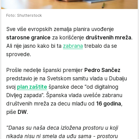
Foto: Shutterstock
Sve više evropskih zemalja planira uvođenje
starosne granice
za korišćenje
društvenih mreža
.
Ali nije jasno kako bi ta
zabrana
trebalo da se
sprovede.
Prošle nedelje španski premijer
Pedro Sančez
predstavio je na Svetskom samitu vlada u Dubaiju
svoj
plan zaštite
španske dece "od digitalnog
Divljeg zapada". Španska vlada uvešće zabranu
društvenih mreža za decu mlađu od
16 godina
,
piše
DW
.
"Danas su naša deca izložena prostoru u koji
nikada nisu ni smela da uđu sama - prostoru