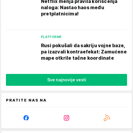
Netflix menja pravila korišćenja
naloga: Nastao haos među
pretplatnicima!
PLATFORME
Rusi pokušali da sakriju vojne baze,
pa izazvali kontraefekat: Zamućene
mape otkrile tačne koordinate
Sve najnovije vesti
PRATITE NAS NA