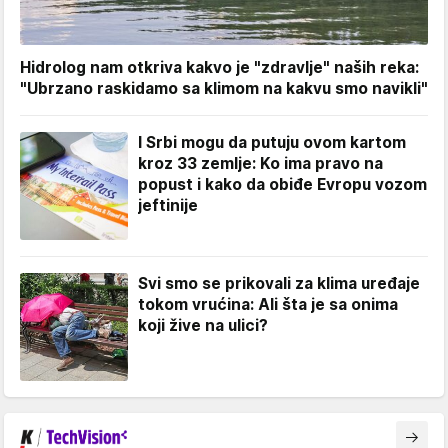
Hidrolog nam otkriva kakvo je "zdravlje" naših reka:
"Ubrzano raskidamo sa klimom na kakvu smo navikli"
I Srbi mogu da putuju ovom kartom
kroz 33 zemlje: Ko ima pravo na
popust i kako da obiđe Evropu vozom
jeftinije
Svi smo se prikovali za klima uređaje
tokom vrućina: Ali šta je sa onima
koji žive na ulici?