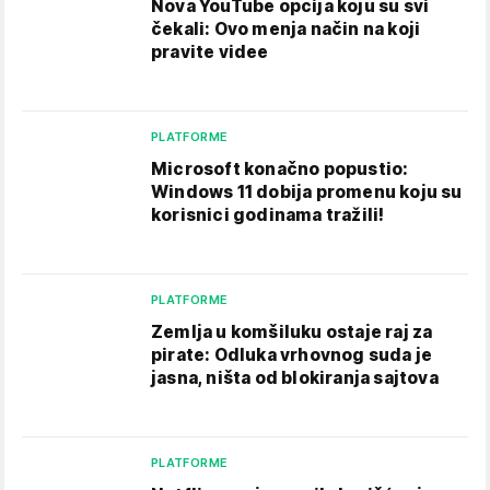
Nova YouTube opcija koju su svi
čekali: Ovo menja način na koji
pravite videe
PLATFORME
Microsoft konačno popustio:
Windows 11 dobija promenu koju su
korisnici godinama tražili!
PLATFORME
Zemlja u komšiluku ostaje raj za
pirate: Odluka vrhovnog suda je
jasna, ništa od blokiranja sajtova
PLATFORME