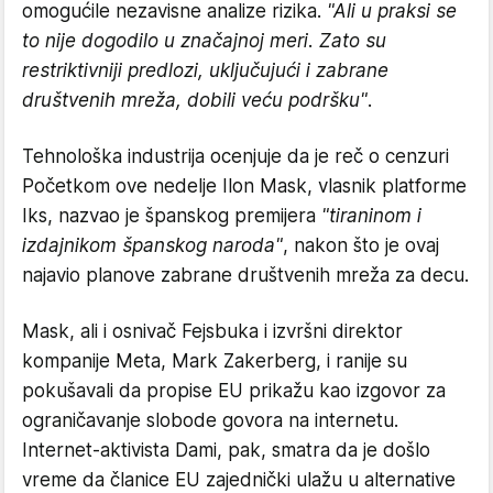
omogućile nezavisne analize rizika.
"Ali u praksi se
to nije dogodilo u značajnoj meri. Zato su
restriktivniji predlozi, uključujući i zabrane
društvenih mreža, dobili veću podršku"
.
Tehnološka industrija ocenjuje da je reč o cenzuri
Početkom ove nedelje Ilon Mask, vlasnik platforme
Iks, nazvao je španskog premijera
"tiraninom i
izdajnikom španskog naroda"
, nakon što je ovaj
najavio planove zabrane društvenih mreža za decu.
Mask, ali i osnivač Fejsbuka i izvršni direktor
kompanije Meta, Mark Zakerberg, i ranije su
pokušavali da propise EU prikažu kao izgovor za
ograničavanje slobode govora na internetu.
Internet-aktivista Dami, pak, smatra da je došlo
vreme da članice EU zajednički ulažu u alternative