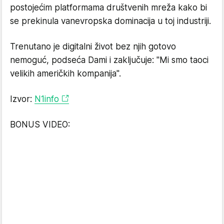
postojećim platformama društvenih mreža kako bi
se prekinula vanevropska dominacija u toj industriji.
Trenutano je digitalni život bez njih gotovo
nemoguć, podseća Dami i zaključuje: "Mi smo taoci
velikih američkih kompanija".
Izvor:
N1info
BONUS VIDEO: