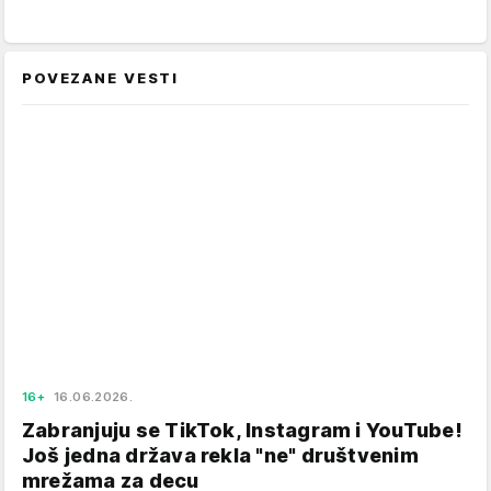
POVEZANE VESTI
16+
16.06.2026.
Zabranjuju se TikTok, Instagram i YouTube!
Još jedna država rekla "ne" društvenim
mrežama za decu