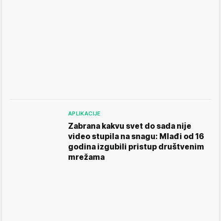
APLIKACIJE
Zabrana kakvu svet do sada nije
video stupila na snagu: Mlađi od 16
godina izgubili pristup društvenim
mrežama