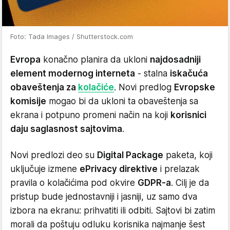
Foto: Tada Images / Shutterstock.com
Evropa
konačno planira da ukloni
najdosadniji
element modernog interneta
- stalna
iskačuća
obaveštenja za
kolačiće
. Novi predlog
Evropske
komisije
mogao bi da ukloni ta obaveštenja sa
ekrana i potpuno promeni način na koji
korisnici
daju saglasnost sajtovima
.
Novi predlozi deo su
Digital Package
paketa, koji
uključuje izmene
ePrivacy direktive
i prelazak
pravila o kolačićima pod okvire
GDPR-a
. Cilj je da
pristup bude jednostavniji i jasniji, uz samo dva
izbora na ekranu: prihvatiti ili odbiti. Sajtovi bi zatim
morali da poštuju odluku korisnika najmanje šest