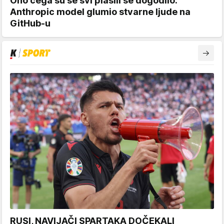
Ono čega su se svi plašili se dogodilo:
Anthropic model glumio stvarne ljude na
GitHub-u
RUSI, NAVIJAČI SPARTAKA DOČEKALI