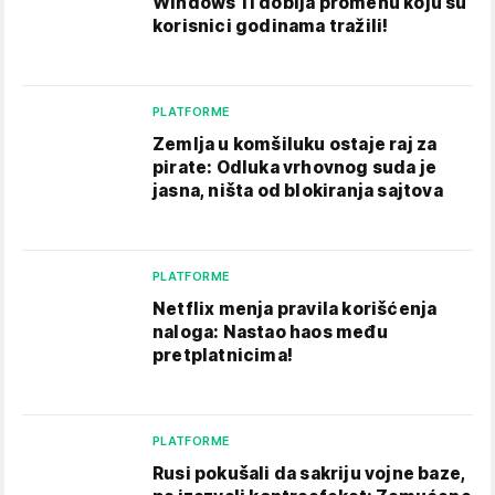
Windows 11 dobija promenu koju su
korisnici godinama tražili!
PLATFORME
Zemlja u komšiluku ostaje raj za
pirate: Odluka vrhovnog suda je
jasna, ništa od blokiranja sajtova
PLATFORME
Netflix menja pravila korišćenja
naloga: Nastao haos među
pretplatnicima!
PLATFORME
Rusi pokušali da sakriju vojne baze,