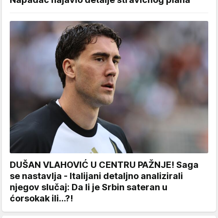
DUŠAN VLAHOVIĆ U CENTRU PAŽNJE! Saga
se nastavlja - Italijani detaljno analizirali
njegov slučaj: Da li je Srbin sateran u
ćorsokak ili...?!