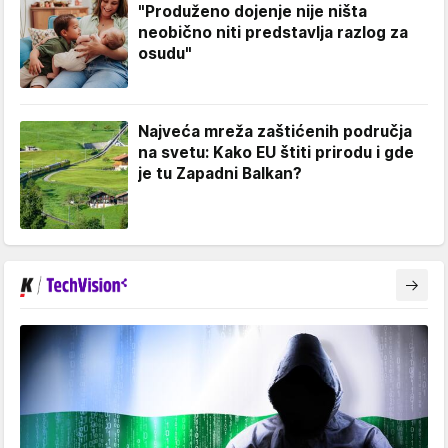
"Produženo dojenje nije ništa
neobično niti predstavlja razlog za
osudu"
Najveća mreža zaštićenih područja
na svetu: Kako EU štiti prirodu i gde
je tu Zapadni Balkan?