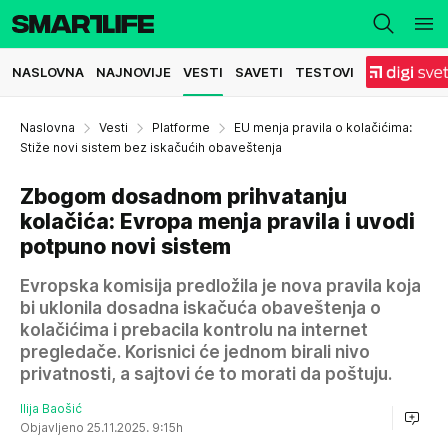
NASLOVNA
NAJNOVIJE
VESTI
SAVETI
TESTOVI
Naslovna
Vesti
Platforme
EU menja pravila o kolačićima:
Stiže novi sistem bez iskačućih obaveštenja
Zbogom dosadnom prihvatanju
kolačića: Evropa menja pravila i uvodi
potpuno novi sistem
Evropska komisija predložila je nova pravila koja
bi uklonila dosadna iskačuća obaveštenja o
kolačićima i prebacila kontrolu na internet
pregledače. Korisnici će jednom birali nivo
privatnosti, a sajtovi će to morati da poštuju.
Ilija Baošić
Objavljeno 25.11.2025. 9:15h