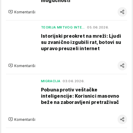
mogućnosti
Komentariši
TEORIJA MRTVOG INTE…
05.06.2026.
Istorijski preokret na mreži: Ljudi
su zvanično izgubili rat, botovi su
upravo preuzeli internet
Komentariši
MIGRACIJA
03.06.2026.
Pobuna protiv veštačke
inteligencije: Korisnici masovno
beže na zaboravljeni pretraživač
Komentariši