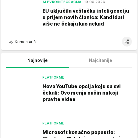
AI EVROINTEGRACIJA
19.06.2026.
EU uključila veštačku inteligenciju
u prijem novih članica: Kandidati
više ne čekaju kao nekad
Komentariši
Najnovije
Najčitanije
PLATFORME
Nova YouTube opcija koju su svi
čekali: Ovo menja način na koji
pravite videe
PLATFORME
Microsoft konačno popustio: