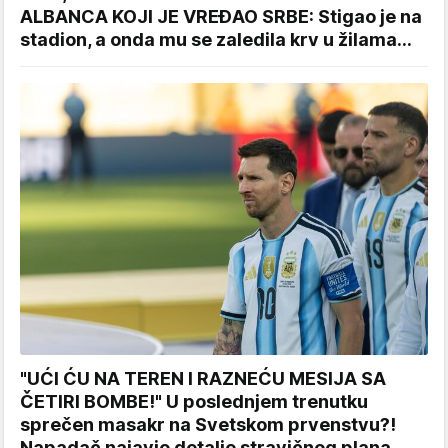
ALBANCA KOJI JE VREĐAO SRBE: Stigao je na
stadion, a onda mu se zaledila krv u žilama...
"UĆI ĆU NA TEREN I RAZNEĆU MESIJA SA
ČETIRI BOMBE!" U poslednjem trenutku
sprečen masakr na Svetskom prvenstvu?!
Napadač najavio detalje stravičnog plana