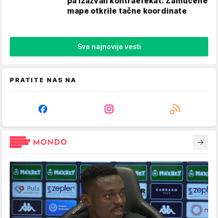
pa izazvali kontraefekat: Zamućene
mape otkrile tačne koordinate
Sve najnovije vesti
PRATITE NAS NA