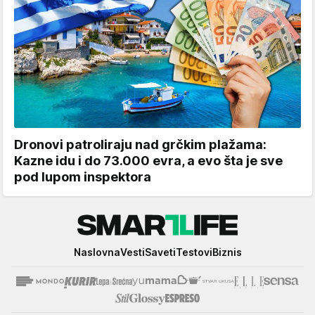
Dronovi patroliraju nad grčkim plažama:
Kazne idu i do 73.000 evra, a evo šta je sve
pod lupom inspektora
Smartlife
Naslovna
Vesti
Saveti
Testovi
Biznis