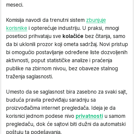
meseci.
Komisija navodi da trenutni sistem
zbunjuje
korisnike
i opterećuje industriju. U praksi, mnogi
posetioci prihvataju sve
kolačiće
bez čitanja, samo
da bi uklonili prozor koji ometa sadržaj. Novi pristup
bi omogućio postavljanje određene liste dozvoljenih
aktivnosti, poput statističke analize i praćenja
publike na zbirnom nivou, bez obaveze stalnog
traženja saglasnosti.
Umesto da se saglasnost bira zasebno za svaki sajt,
buduća pravila predviđaju saradnju sa
proizvođačima internet pregledača. Ideja je da
korisnici jednom podese nivo
privatnosti
u samom
pregledaču, dok će sajtovi biti dužni da automatski
poštuju ta podešavanja.