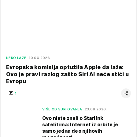
NEKO LAŽE
10.06.2026.
Evropska komisija optužila Apple da laže:
Ovo je pravi razlog zašto Siri AI neće stići u
Evropu
1
VIŠE OD SURFOVANJA
23.06.2026.
Ovo niste znali o Starlink
satelitima: Internet iz orbite je
samo jedan deo njihovih