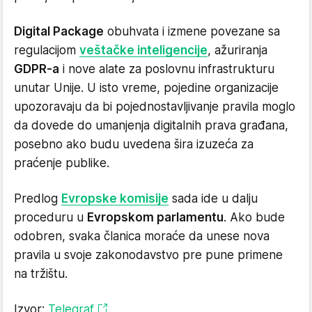
Digital Package
obuhvata i izmene povezane sa
regulacijom
veštačke inteligencije
, ažuriranja
GDPR-a
i nove alate za poslovnu infrastrukturu
unutar Unije. U isto vreme, pojedine organizacije
upozoravaju da bi pojednostavljivanje pravila moglo
da dovede do umanjenja digitalnih prava građana,
posebno ako budu uvedena šira izuzeća za
praćenje publike.
Predlog
Evropske komisije
sada ide u dalju
proceduru u
Evropskom parlamentu
. Ako bude
odobren, svaka članica moraće da unese nova
pravila u svoje zakonodavstvo pre pune primene
na tržištu.
Izvor:
Telegraf