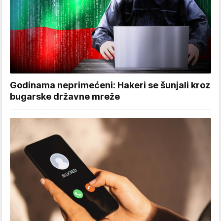
Godinama neprimećeni: Hakeri se šunjali kroz
bugarske državne mreže