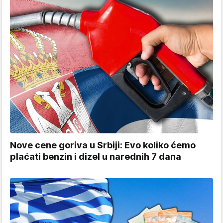
Nove cene goriva u Srbiji: Evo koliko ćemo
plaćati benzin i dizel u narednih 7 dana