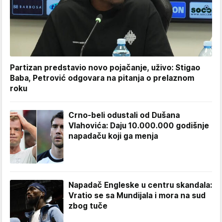
Partizan predstavio novo pojačanje, uživo: Stigao
Baba, Petrović odgovara na pitanja o prelaznom
roku
Crno-beli odustali od Dušana
Vlahovića: Daju 10.000.000 godišnje
napadaču koji ga menja
Napadač Engleske u centru skandala:
Vratio se sa Mundijala i mora na sud
zbog tuče