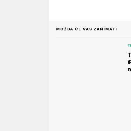
MOŽDA ĆE VAS ZANIMATI
T
T
i
n