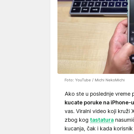
Foto: YouTube / Michi NekoMichi
Ako ste u poslednje vreme pr
kucate poruke na iPhone-
vas. Viralni video koji kruž
zbog kog
tastatura
nasumič
kucanja, čak i kada korisnik