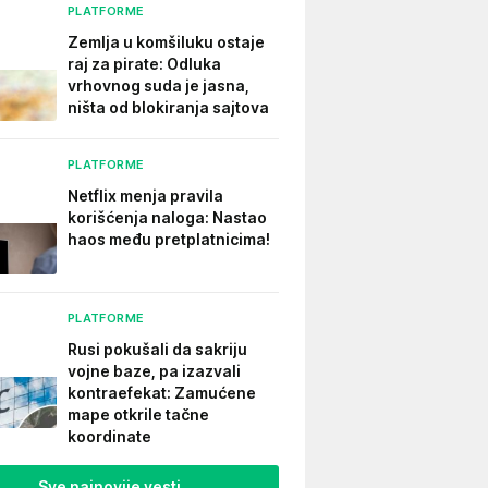
PLATFORME
Zemlja u komšiluku ostaje
raj za pirate: Odluka
vrhovnog suda je jasna,
ništa od blokiranja sajtova
PLATFORME
Netflix menja pravila
korišćenja naloga: Nastao
haos među pretplatnicima!
PLATFORME
Rusi pokušali da sakriju
vojne baze, pa izazvali
kontraefekat: Zamućene
mape otkrile tačne
koordinate
Sve najnovije vesti