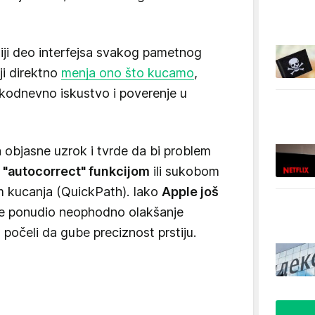
ji deo interfejsa svakog pametnog
ji direktno
menja ono što kucamo
,
kodnevno iskustvo i poverenje u
a objasne uzrok i tvrde da bi problem
a
"autocorrect" funkcijom
ili sukobom
 kucanja (QuickPath). Iako
Apple još
 je ponudio neophodno olakšanje
 počeli da gube preciznost prstiju.