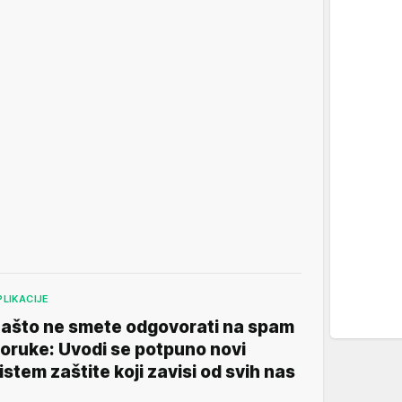
PLIKACIJE
ašto ne smete odgovorati na spam
oruke: Uvodi se potpuno novi
istem zaštite koji zavisi od svih nas