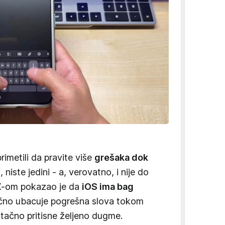
imetili da pravite više
grešaka dok
u
, niste jedini - a, verovatno, i nije do
i X-om pokazao je da
iOS ima bag
no ubacuje pogrešna slova tokom
 tačno pritisne željeno dugme.