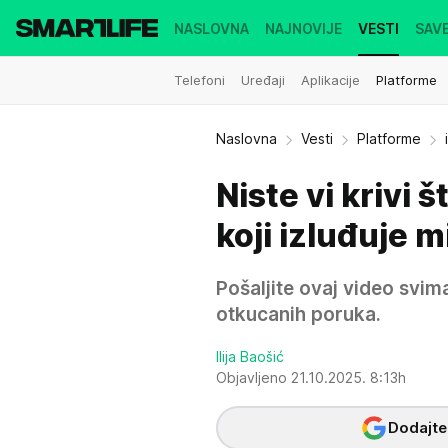
NASLOVNA
NAJNOVIJE
VESTI
SAVE
Telefoni
Uređaji
Aplikacije
Platforme
Naslovna
Vesti
Platforme
Niste vi krivi
koji izluđuje 
Pošaljite ovaj video svim
otkucanih poruka.
Ilija Baošić
Objavljeno 21.10.2025. 8:13h
Dodajte