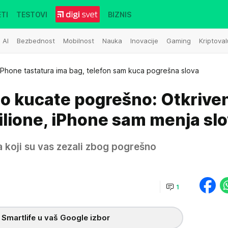
TI
TESTOVI
BIZNIS
AI
Bezbednost
Mobilnost
Nauka
Inovacije
Gaming
Kriptoval
iPhone tastatura ima bag, telefon sam kuca pogrešna slova
 što kucate pogrešno: Otkrive
milione, iPhone sam menja sl
a koji su vas zezali zbog pogrešno
1
 Smartlife u vaš Google izbor