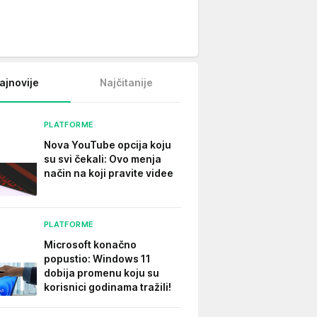
ajnovije
Najčitanije
PLATFORME
Nova YouTube opcija koju
su svi čekali: Ovo menja
način na koji pravite videe
PLATFORME
Microsoft konačno
popustio: Windows 11
dobija promenu koju su
korisnici godinama tražili!