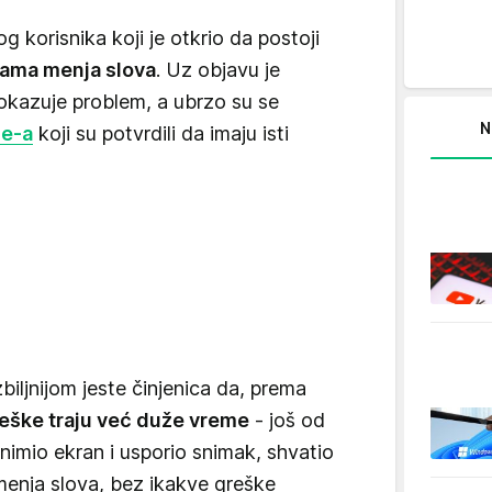
 korisnika koji je otkrio da postoji
 sama menja slova
. Uz objavu je
pokazuje problem, a ubrzo su se
N
ne-a
koji su potvrdili da imaju isti
biljnijom jeste činjenica da, prema
eške traju već duže vreme
- još od
snimio ekran i usporio snimak, shvatio
menja slova, bez ikakve greške