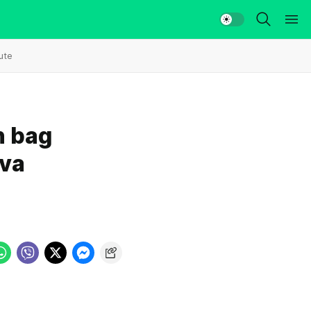
ute
n bag
ova