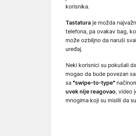
korisnika.
Tastatura
je možda najvažni
telefona, pa ovakav bag, ko
može ozbiljno da naruši sva
uređaj.
Neki korisnici su pokušali d
mogao da bude povezan s
sa
"swipe-to-type"
načinom
uvek nije reagovao
, video
mnogima koji su mislili da su