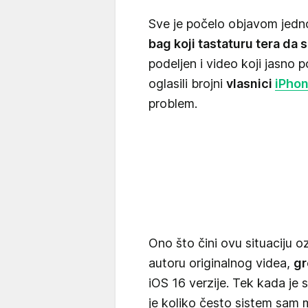
Sve je počelo objavom jednog
bag koji tastaturu tera da
podeljen i video koji jasno 
oglasili brojni
vlasnici
iPho
problem.
Ono što čini ovu situaciju oz
autoru originalnog videa,
gr
iOS 16 verzije. Tek kada je 
je koliko često sistem sam 