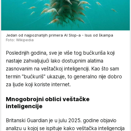
Jedan od najpoznatijih primera AI Slop-a - Isus od škampa
Foto: Wikipedia
Poslednjih godina, sve je više tog bućkuriša koji
nastaje zahvaljujući lako dostupnim alatima
zasnovanim na veštačkoj inteligenciji. Kao što sam
termin "bućkuriš" ukazuje, to generalno nije dobro
za ljude koji koriste internet.
Mnogobrojni oblici veštačke
inteligencije
Britanski Guardian je u julu 2025. godine objavio
analizu u kojoj se ispituje kako veštačka inteligencija