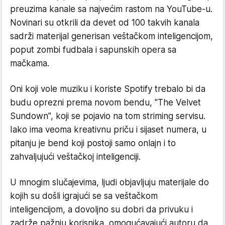
preuzima kanale sa najvećim rastom na YouTube-u.
Novinari su otkrili da devet od 100 takvih kanala
sadrži materijal generisan veštačkom inteligencijom,
poput zombi fudbala i sapunskih opera sa
mačkama.
Oni koji vole muziku i koriste Spotify trebalo bi da
budu oprezni prema novom bendu, "The Velvet
Sundown", koji se pojavio na tom striming servisu.
Iako ima veoma kreativnu priču i sijaset numera, u
pitanju je bend koji postoji samo onlajn i to
zahvaljujući veštačkoj inteligenciji.
U mnogim slučajevima, ljudi objavljuju materijale do
kojih su došli igrajući se sa veštačkom
inteligencijom, a dovoljno su dobri da privuku i
zadrže pažnju korisnika, omogućavajući autoru da