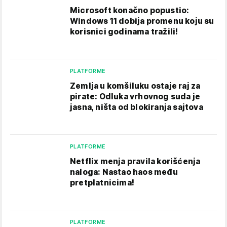
Microsoft konačno popustio:
Windows 11 dobija promenu koju su
korisnici godinama tražili!
PLATFORME
Zemlja u komšiluku ostaje raj za
pirate: Odluka vrhovnog suda je
jasna, ništa od blokiranja sajtova
PLATFORME
Netflix menja pravila korišćenja
naloga: Nastao haos među
pretplatnicima!
PLATFORME