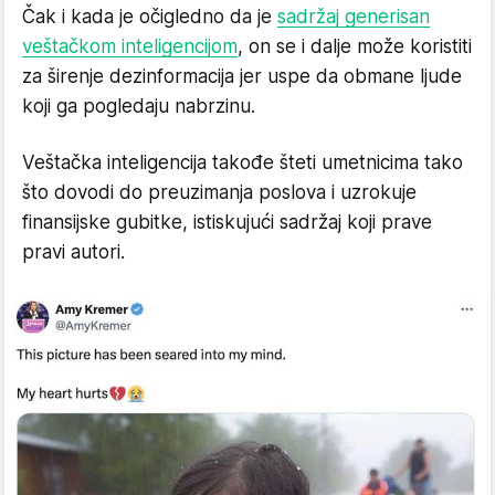
Čak i kada je očigledno da je
sadržaj generisan
veštačkom inteligencijom
, on se i dalje može koristiti
za širenje dezinformacija jer uspe da obmane ljude
koji ga pogledaju nabrzinu.
Veštačka inteligencija takođe šteti umetnicima tako
što dovodi do preuzimanja poslova i uzrokuje
finansijske gubitke, istiskujući sadržaj koji prave
pravi autori.