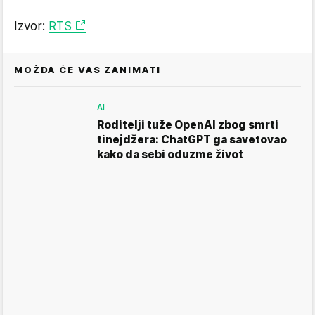
Izvor:
RTS
MOŽDA ĆE VAS ZANIMATI
AI
Roditelji tuže OpenAI zbog smrti
tinejdžera: ChatGPT ga savetovao
kako da sebi oduzme život