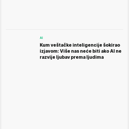
AI
Kum veštačke inteligencije šokirao
izjavom: Više nas neće biti ako AI ne
razvije ljubav prema ljudima