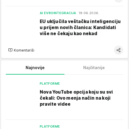
AI EVROINTEGRACIJA
19.06.2026.
EU uključila veštačku inteligenciju
u prijem novih članica: Kandidati
više ne čekaju kao nekad
Komentariši
Najnovije
Najčitanije
PLATFORME
Nova YouTube opcija koju su svi
čekali: Ovo menja način na koji
pravite videe
PLATFORME