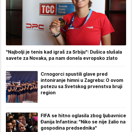
"Najbolji je tenis kad igraš za Srbiju": Dušica slušala
savete za Novaka, pa nam donela evropsko zlato
Crnogorci spustili glave pred
intoniranje himni u Zagrebu: O ovom
potezu sa Svetskog prvenstva bruji
region
FIFA se hitno oglasila zbog ljubavnice
Đanija Infantina: "Niko se nije žalio na
gospodina predsednika"