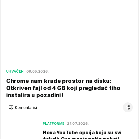
UHVAĆEN
08.05.2026.
Chrome nam krade prostor na disku:
Otkriven fajl od 4 GB koji pregledač tiho
instalira u pozadini!
Komentariši
PLATFORME
27.07.2026.
Nova YouTube opcija koju su svi