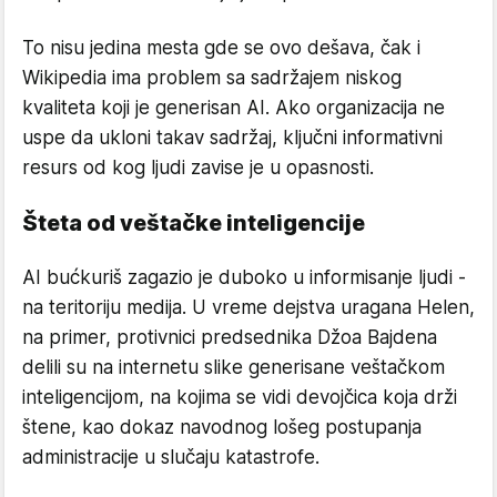
To nisu jedina mesta gde se ovo dešava, čak i
Wikipedia ima problem sa sadržajem niskog
kvaliteta koji je generisan AI. Ako organizacija ne
uspe da ukloni takav sadržaj, ključni informativni
resurs od kog ljudi zavise je u opasnosti.
Šteta od veštačke inteligencije
AI bućkuriš zagazio je duboko u informisanje ljudi -
na teritoriju medija. U vreme dejstva uragana Helen,
na primer, protivnici predsednika Džoa Bajdena
delili su na internetu slike generisane veštačkom
inteligencijom, na kojima se vidi devojčica koja drži
štene, kao dokaz navodnog lošeg postupanja
administracije u slučaju katastrofe.