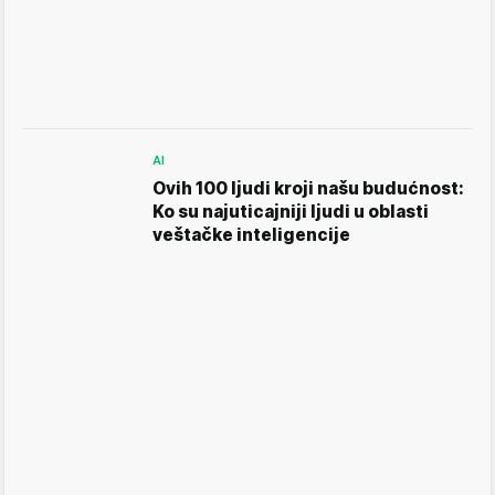
AI
Ovih 100 ljudi kroji našu budućnost:
Ko su najuticajniji ljudi u oblasti
veštačke inteligencije