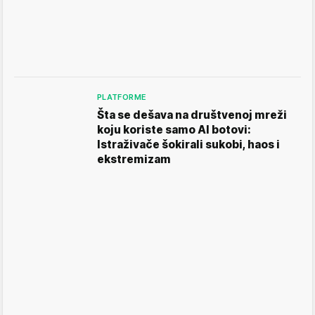
PLATFORME
Šta se dešava na društvenoj mreži
koju koriste samo AI botovi:
Istraživače šokirali sukobi, haos i
ekstremizam