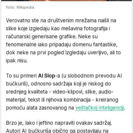
Foto: Wikipedia
Verovatno ste na društvenim mrežama naišli na
slike koje izgledaju kao mešavina fotografija i
računarski generisane grafike. Neke su
fenomenalne iako pripadaju domenu fantastike,
dok neke na prvi pogled izgledaju uverljivo, ali to
ipak nisu.
To su primeri
AI Slop
-a (u slobodnom prevodu AI
bućkuriš), odnosno sadržaja koji je niskog do
srednjeg kvaliteta - video-klipovi, slike, audio-
materijal, tekst ili njihova kombinacija - kreiranog
pomoću alata zasnovanog na
veštačkoj inteligenciji
.
Brzo je, lako i jeftino napraviti ovakav sadržaj.
Autori AI bućkuriša obično ga postavljaju na