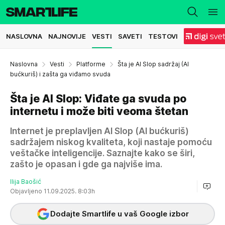
NASLOVNA
NAJNOVIJE
VESTI
SAVETI
TESTOVI
Naslovna
Vesti
Platforme
Šta je AI Slop sadržaj (AI
bućkuriš) i zašta ga viđamo svuda
Šta je AI Slop: Viđate ga svuda po
internetu i može biti veoma štetan
Internet je preplavljen AI Slop (AI bućkuriš)
sadržajem niskog kvaliteta, koji nastaje pomoću
veštačke inteligencije. Saznajte kako se širi,
zašto je opasan i gde ga najviše ima.
Ilija Baošić
Objavljeno 11.09.2025. 8:03h
Dodajte Smartlife u vaš Google izbor