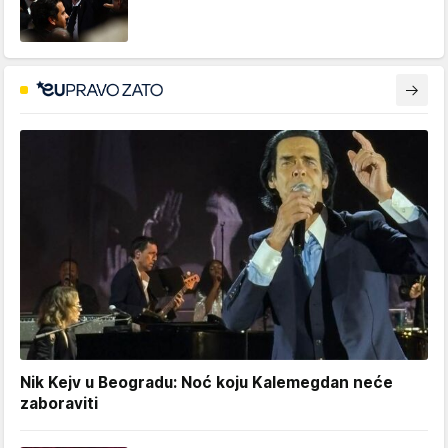
Nik Kejv u Beogradu: Noć koju Kalemegdan neće
zaboraviti