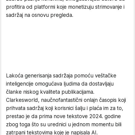
profitira od platformi koje monetizuju strimovanje i
sadržaj na osnovu pregleda.
Lakoća generisanja sadržaja pomoću veštačke
inteligencije omogućava ljudima da dostavljaju
članke niskog kvaliteta publikacijama.
Clarkesworld, naučnofantastični onlajn časopis koji
prihvata sadržaj koji korisnici šalju i plaća im za to,
prestao je da prima nove tekstove 2024. godine
zbog toga što su urednici u jednom momentu bili
zatrpani tekstovima koje je napisala AI.