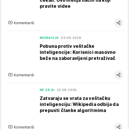
čekali: Ovo menja način na koji
pravite videe
Komentariši
MIGRACIJA
03.06.2026.
Pobuna protiv veštačke
inteligencije: Korisnici masovno
beže na zaboravljeni pretraživač
Komentariši
NE ZA AI
23.06.2026.
Zatvaraju se vrata za veštačku
inteligenciju: Wikipedia odbija da
prepusti članke algoritmima
Komentariši