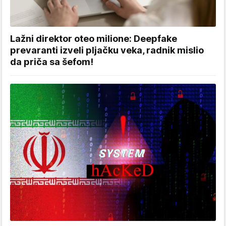
Lažni direktor oteo milione: Deepfake
prevaranti izveli pljačku veka, radnik mislio
da priča sa šefom!