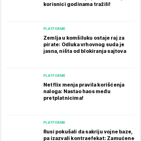
korisnici godinama tražili!
PLATFORME
Zemlja u komšiluku ostaje raj za
pirate: Odluka vrhovnog suda je
jasna, ništa od blokiranja sajtova
PLATFORME
Netflix menja pravila korišćenja
naloga: Nastao haos među
pretplatnicima!
PLATFORME
Rusi pokušali da sakriju vojne baze,
pa izazvali kontraefekat: Zamućene