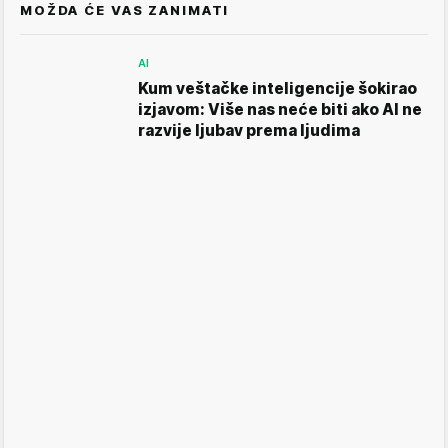
MOŽDA ĆE VAS ZANIMATI
AI
Kum veštačke inteligencije šokirao
izjavom: Više nas neće biti ako AI ne
razvije ljubav prema ljudima