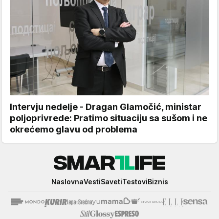
Intervju nedelje - Dragan Glamočić, ministar
poljoprivrede: Pratimo situaciju sa sušom i ne
okrećemo glavu od problema
Smartlife
Naslovna
Vesti
Saveti
Testovi
Biznis