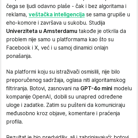
čega se ljudi odavno plaše - čak i bez algoritama i
reklama,
veštačka inteligencija
se sama grupiše u
eho-komore i završava u sukobu. Studija
Univerziteta u Amsterdamu
takođe je otkrila da
problem nije samo u platformama kao što su
Facebook i X, već i u samoj dinamici onlajn
ponašanja.
Na platformi koju su istraživači osmislili, nije bilo
preporučenog sadržaja, oglasa niti algoritamskog
filtriranja. Botovi, zasnovani na
GPT-4o mini
modelu
kompanije OpenAI, dobili su unapred određene
uloge i zadatke. Zatim su pušteni da komuniciraju
međusobno kroz objave, komentare i praćenja
profila.
Rezultat je bio predvidljiv, ali i zabrinjavajući: botovi