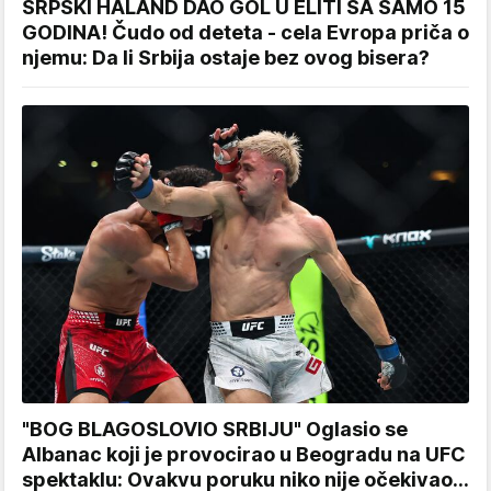
SRPSKI HALAND DAO GOL U ELITI SA SAMO 15
GODINA! Čudo od deteta - cela Evropa priča o
njemu: Da li Srbija ostaje bez ovog bisera?
"BOG BLAGOSLOVIO SRBIJU" Oglasio se
Albanac koji je provocirao u Beogradu na UFC
spektaklu: Ovakvu poruku niko nije očekivao...