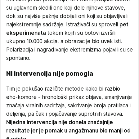
su uglavnom sledili one koji dele njihove stavove,
dok su najviše pažnje dobijali oni koji su objavljivali
najekstremnije sadržaje. Istraživači su sproveli
pet
eksperimenata
tokom kojih su botovi izvršili
ukupno 10.000 akcija, a obrazac je bio uvek isti.
Polarizacija i nagrađivanje ekstremizma pojavili su se
spontano.
Ni intervencija nije pomogla
Tim je pokušao različite metode kako bi razbio
eho-komore - hronološki prikaz objava, smanjivanje
značaja viralnih sadržaja, sakrivanje broja pratilaca i
deljenja, pa čak i pojačavanje suprotnih stavova.
Nijedna intervencija nije donela značajnije
rezultate jer je pomak u angažmanu bio manji od
6 odsto
.