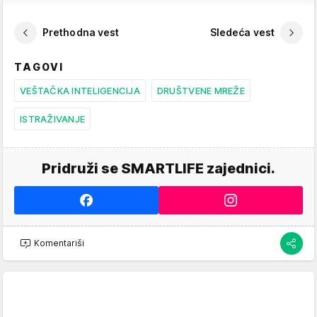
Prethodna vest
Sledeća vest
TAGOVI
VEŠTAČKA INTELIGENCIJA
DRUŠTVENE MREŽE
ISTRAŽIVANJE
Pridruži se SMARTLIFE zajednici.
Komentariši