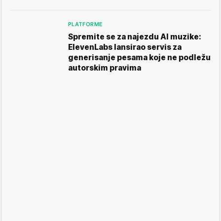
PLATFORME
Spremite se za najezdu AI muzike:
ElevenLabs lansirao servis za
generisanje pesama koje ne podležu
autorskim pravima