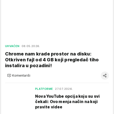
UHVAĆEN
08.05.2026.
Chrome nam krade prostor na disku:
Otkriven fajl od 4 GB koji pregledač tiho
instalira u pozadini!
Komentariši
PLATFORME
27.07.2026.
Nova YouTube opcija koju su svi
čekali: Ovo menja način na koji
pravite videe