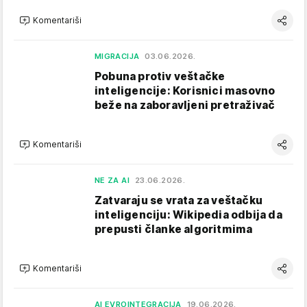
Komentariši
MIGRACIJA
03.06.2026.
Pobuna protiv veštačke
inteligencije: Korisnici masovno
beže na zaboravljeni pretraživač
Komentariši
NE ZA AI
23.06.2026.
Zatvaraju se vrata za veštačku
inteligenciju: Wikipedia odbija da
prepusti članke algoritmima
Komentariši
AI EVROINTEGRACIJA
19.06.2026.