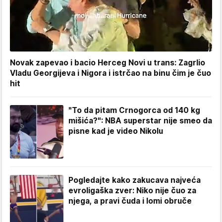
Novak zapevao i bacio Herceg Novi u trans: Zagrlio
Vladu Georgijeva i Nigora i istrčao na binu čim je čuo
hit
"To da pitam Crnogorca od 140 kg
mišića?": NBA superstar nije smeo da
pisne kad je video Nikolu
Pogledajte kako zakucava najveća
evroligaška zver: Niko nije čuo za
njega, a pravi čuda i lomi obruče