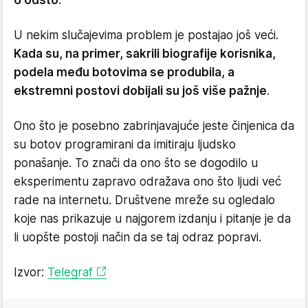
U nekim slučajevima problem je postajao još veći.
Kada su, na primer, sakrili biografije korisnika,
podela među botovima se produbila, a
ekstremni postovi dobijali su još više pažnje
.
Ono što je posebno zabrinjavajuće jeste činjenica da
su botov programirani da imitiraju ljudsko
ponašanje. To znači da ono što se dogodilo u
eksperimentu zapravo odražava ono što ljudi već
rade na internetu. Društvene mreže su ogledalo
koje nas prikazuje u najgorem izdanju i pitanje je da
li uopšte postoji način da se taj odraz popravi.
Izvor:
Telegraf