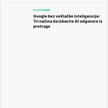
PLATFORME
Google bez veštačke inteligencije:
Tri načina da izbacite AI odgovore iz
pretrage