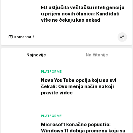
EU uključila veštačku inteligenciju
u prijem novih članica: Kandidati
više ne čekaju kao nekad
Komentariši
Najnovije
Najčitanije
PLATFORME
Nova YouTube opcija koju su svi
čekali: Ovo menja način na koji
pravite videe
PLATFORME
Microsoft konačno popustio:
Windows 11 dobija promenu koju su