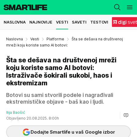
NASLOVNA
NAJNOVIJE
VESTI
SAVETI
TESTOVI
Naslovna
Vesti
Platforme
Šta se dešava na društvenoj
mreži koju koriste samo AI botovi:
Šta se dešava na društvenoj mreži
koju koriste samo AI botovi:
Istraživače šokirali sukobi, haos i
ekstremizam
Botovi su sami stvorili podele i nagrađivali
ekstremističke objave - baš kao i ljudi.
Ilija Baošić
Objavljeno 20.08.2025. 8:00h
Dodajte Smartlife u vaš Google izbor