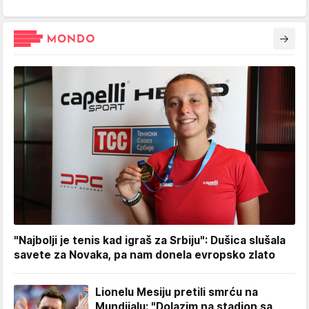
"Najbolji je tenis kad igraš za Srbiju": Dušica slušala
savete za Novaka, pa nam donela evropsko zlato
Lionelu Mesiju pretili smrću na
Mundijalu: "Dolazim na stadion sa