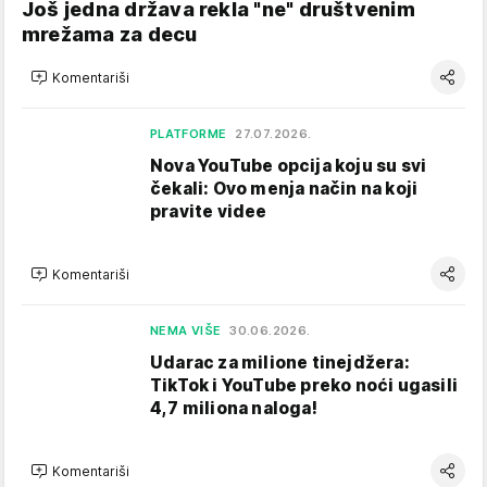
Još jedna država rekla "ne" društvenim
mrežama za decu
Komentariši
PLATFORME
27.07.2026.
Nova YouTube opcija koju su svi
čekali: Ovo menja način na koji
pravite videe
Komentariši
NEMA VIŠE
30.06.2026.
Udarac za milione tinejdžera:
TikTok i YouTube preko noći ugasili
4,7 miliona naloga!
Komentariši