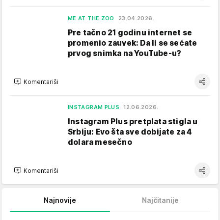
ME AT THE ZOO
23.04.2026.
Pre tačno 21 godinu internet se
promenio zauvek: Da li se sećate
prvog snimka na YouTube-u?
Komentariši
INSTAGRAM PLUS
12.06.2026.
Instagram Plus pretplata stigla u
Srbiju: Evo šta sve dobijate za 4
dolara mesečno
Komentariši
Najnovije
Najčitanije