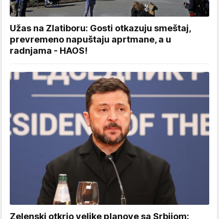
Užas na Zlatiboru: Gosti otkazuju smeštaj,
prevremeno napuštaju aprtmane, a u
radnjama - HAOS!
Zelenski otkrio velike planove sa Srbijom: