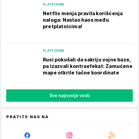
PLATFORME
Netflix menja pravila korišćenja
naloga: Nastao haos među
pretplatnicima!
PLATFORME
Rusi pokušali da sakriju vojne baze,
pa izazvali kontraefekat: Zamućene
mape otkrile tačne koordinate
Sve najnovije vesti
PRATITE NAS NA