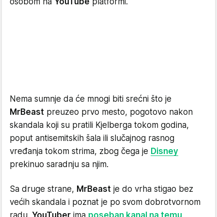
osobom na
YouTube
platformi.
Nema sumnje da će mnogi biti srećni što je
MrBeast
preuzeo prvo mesto, pogotovo nakon
skandala koji su pratili Kjelberga tokom godina,
poput antisemitskih šala ili slučajnog rasnog
vređanja tokom strima, zbog čega je
Disney
prekinuo saradnju sa njim.
Sa druge strane,
MrBeast
je do vrha stigao bez
većih skandala i poznat je po svom dobrotvornom
radu.
YouTuber
ima
poseban kanal na temu