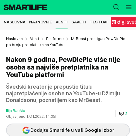
NASLOVNA
NAJNOVIJE
VESTI
SAVETI
TESTOVI
Naslovna
Vesti
Platforme
MrBeast prestigao PewDiePie
po broju pretplatnika na YouTube
Nakon 9 godina, PewDiePie više nije
osoba sa najviše pretplatnika na
YouTube platformi
Švedski kreator je prepustio titulu
najpretplaćenije osobe na YouTube-u Džimiju
Donaldsonu, poznatijem kao MrBeast.
Ilija Baošić
2
Objavljeno 17.11.2022. 14:05h
Dodajte Smartlife u vaš Google izbor