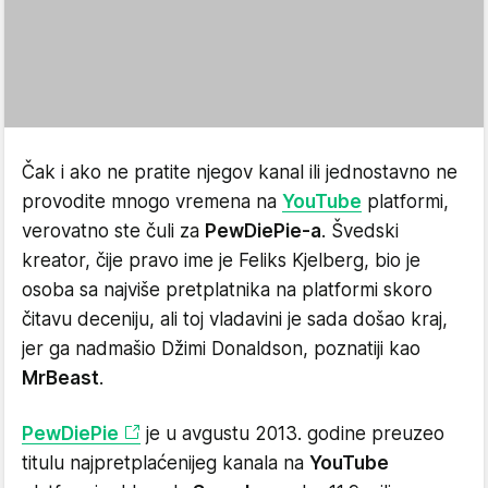
Čak i ako ne pratite njegov kanal ili jednostavno ne
provodite mnogo vremena na
YouTube
platformi,
verovatno ste čuli za
PewDiePie-a
. Švedski
kreator, čije pravo ime je Feliks Kjelberg, bio je
osoba sa najviše pretplatnika na platformi skoro
čitavu deceniju, ali toj vladavini je sada došao kraj,
jer ga nadmašio Džimi Donaldson, poznatiji kao
MrBeast
.
PewDiePie
je u avgustu 2013. godine preuzeo
titulu najpretplaćenijeg kanala na
YouTube