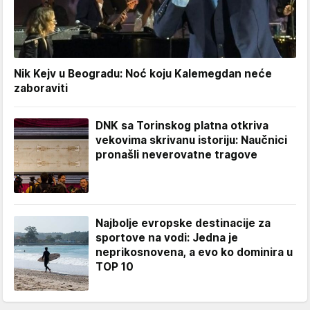
Nik Kejv u Beogradu: Noć koju Kalemegdan neće
zaboraviti
DNK sa Torinskog platna otkriva
vekovima skrivanu istoriju: Naučnici
pronašli neverovatne tragove
Najbolje evropske destinacije za
sportove na vodi: Jedna je
neprikosnovena, a evo ko dominira u
TOP 10