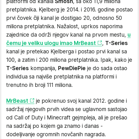
platformi od kanala
Smosh
, sa oko 11,9 miliona
pretplatnika. Kjelberg je 2014. i 2016. godine postao
prvi čovek čiji kanal je dostigao 20, odnosno 50
miliona pretplatnika. Nažalost, uprkos naporima
zajednice da održi njegov kanal na prvom mestu,
u
čemu je veliku ulogu imao MrBeast
,
T-Series
kanal je pretekao Kjelberga i postao prvi kanal sa
100, a zatim i 200 miliona pretplatnika. Ipak, kako je
T-Series
kompanija,
PewDiePie
je do sada ostao
individua sa najviše pretplatnika na platformi i
trenutno ih broji 111 miliona.
MrBeast
je pokrenuo svoj kanal 2012. godine i
sadržaj njegovih prvih videa se uglavnom sastojao
od Call of Duty i Minecraft gejmpleja, ali je prešao
na sadržaj po kojem ga znamo i danas -
dodeljivanje ogromnih novčanih nagrada.