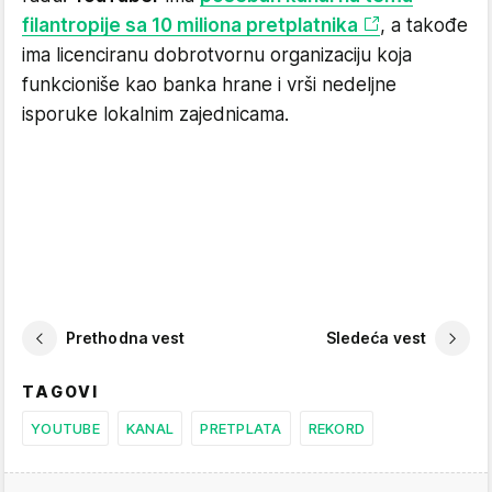
filantropije sa 10 miliona pretplatnika
, a takođe
ima licenciranu dobrotvornu organizaciju koja
funkcioniše kao banka hrane i vrši nedeljne
isporuke lokalnim zajednicama.
Prethodna vest
Sledeća vest
TAGOVI
YOUTUBE
KANAL
PRETPLATA
REKORD