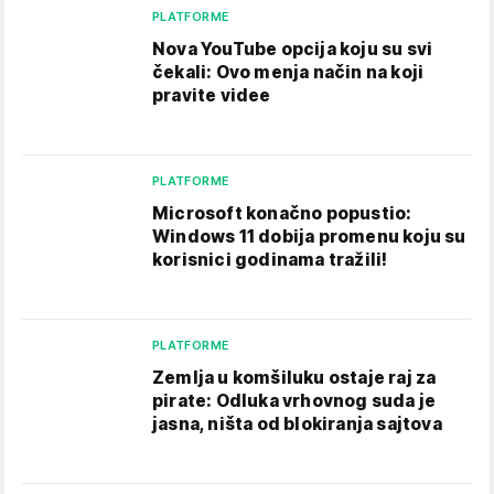
PLATFORME
Nova YouTube opcija koju su svi
čekali: Ovo menja način na koji
pravite videe
PLATFORME
Microsoft konačno popustio:
Windows 11 dobija promenu koju su
korisnici godinama tražili!
PLATFORME
Zemlja u komšiluku ostaje raj za
pirate: Odluka vrhovnog suda je
jasna, ništa od blokiranja sajtova