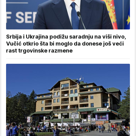
Srbija i Ukrajina podižu saradnju na viši nivo,
Vučić otkrio šta bi moglo da donese još veći
rast trgovinske razmene