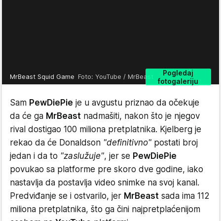
Pogledaj
MrBeast Squid Game
Foto: YouTube / MrBeast
fotogaleriju
Sam
PewDiePie
je u avgustu priznao da očekuje
da će ga
MrBeast
nadmašiti, nakon što je njegov
rival dostigao 100 miliona pretplatnika. Kjelberg je
rekao da će Donaldson
"definitivno"
postati broj
jedan i da to
"zaslužuje"
, jer se
PewDiePie
povukao sa platforme pre skoro dve godine, iako
nastavlja da postavlja video snimke na svoj kanal.
Predviđanje se i ostvarilo, jer
MrBeast
sada ima 112
miliona pretplatnika, što ga čini najpretplaćenijom