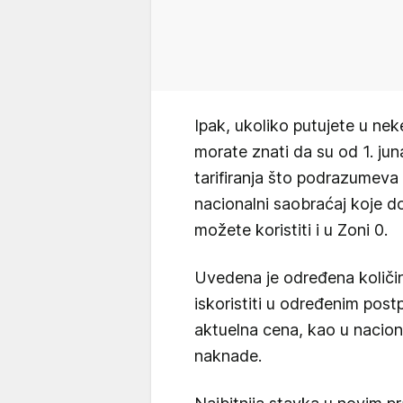
Ipak, ukoliko putujete u ne
morate znati da su od 1. ju
tarifiranja što podrazumeva
nacionalni saobraćaj koje do
možete koristiti i u Zoni 0.
Uvedena je određena količin
iskoristiti u određenim pos
aktuelna cena, kao u nacio
naknade.