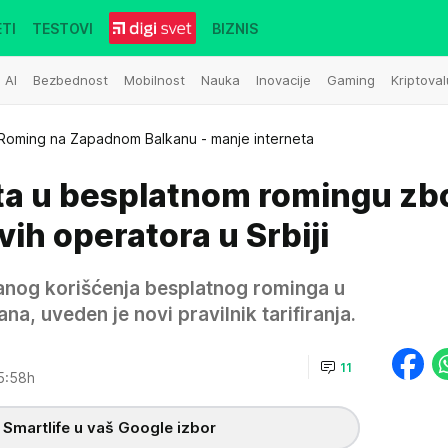
TI
TESTOVI
BIZNIS
AI
Bezbednost
Mobilnost
Nauka
Inovacije
Gaming
Kriptoval
Roming na Zapadnom Balkanu - manje interneta
ta u besplatnom romingu zb
vih operatora u Srbiji
nog korišćenja besplatnog rominga u
, uveden je novi pravilnik tarifiranja.
11
5:58h
 Smartlife u vaš Google izbor