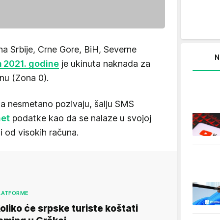
a Srbije, Crne Gore, BiH, Severne
N
la 2021. godine
je ukinuta naknada za
u (Zona 0).
a nesmetano pozivaju, šalju SMS
net
podatke kao da se nalaze u svojoj
i od visokih računa.
LATFORME
oliko će srpske turiste koštati