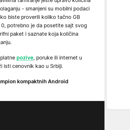
vilima tarifiranje jeste upravo količina
polaganju - smanjeni su mobilni podaci
ko biste proverili koliko tačno GB
 0, potrebno je da posetite sajt svog
ifni paket i saznate koja količina
ganju.
splatne
pozive
, poruke ili internet u
isti cenovnik kao u Srbiji.
šampion kompaktnih Android