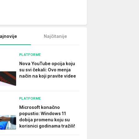
ajnovije
Najčitanije
PLATFORME
Nova YouTube opcija koju
su svi čekali: Ovo menja
način na koji pravite videe
PLATFORME
Microsoft konačno
popustio: Windows 11
dobija promenu koju su
korisnici godinama tražili!