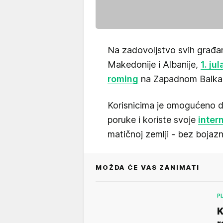
Na zadovoljstvo svih građan
Makedonije i Albanije,
1. ju
roming
na Zapadnom Balkan
Korisnicima je omogućeno d
poruke i koriste svoje
inter
matičnoj zemlji - bez bojazn
MOŽDA ĆE VAS ZANIMATI
P
K