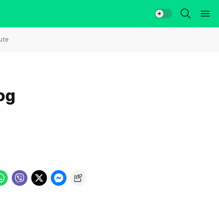
ute
og