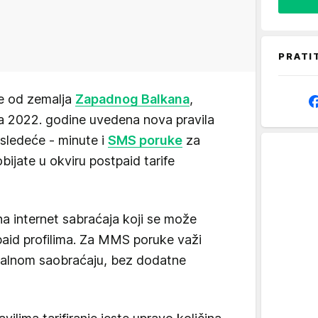
PRATI
ke od zemalja
Zapadnog Balkana
,
na 2022. godine uvedena nova pravila
 sledeće - minute i
SMS poruke
za
bijate u okviru postpaid tarife
a internet sabraćaja koji se može
tpaid profilima. Za MMS poruke važi
nalnom saobraćaju, bez dodatne