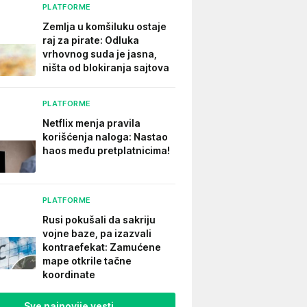
PLATFORME
Zemlja u komšiluku ostaje
raj za pirate: Odluka
vrhovnog suda je jasna,
ništa od blokiranja sajtova
PLATFORME
Netflix menja pravila
korišćenja naloga: Nastao
haos među pretplatnicima!
PLATFORME
Rusi pokušali da sakriju
vojne baze, pa izazvali
kontraefekat: Zamućene
mape otkrile tačne
koordinate
Sve najnovije vesti