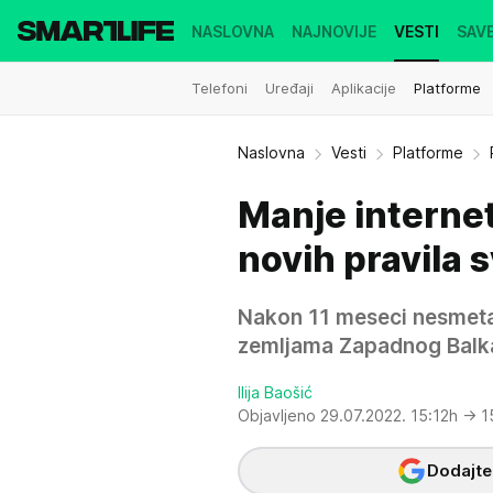
NASLOVNA
NAJNOVIJE
VESTI
SAVE
Telefoni
Uređaji
Aplikacije
Platforme
Naslovna
Vesti
Platforme
Manje interne
novih pravila s
Nakon 11 meseci nesmeta
zemljama Zapadnog Balkana
Ilija Baošić
Objavljeno 29.07.2022. 15:12h
→ 1
Dodajte