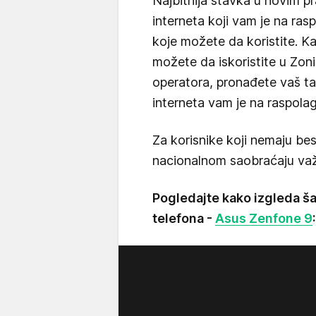
Najbitnija stavka u novim pra
interneta koji vam je na ras
koje možete da koristite. Ka
možete da iskoristite u Zoni
operatora, pronađete vaš tar
interneta vam je na raspola
Za korisnike koji nemaju be
nacionalnom saobraćaju važi 
Pogledajte kako izgleda 
telefona -
Asus Zenfone 9
: