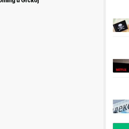
oming u Grčkoj