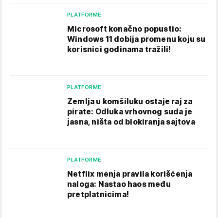
PLATFORME
Microsoft konačno popustio:
Windows 11 dobija promenu koju su
korisnici godinama tražili!
PLATFORME
Zemlja u komšiluku ostaje raj za
pirate: Odluka vrhovnog suda je
jasna, ništa od blokiranja sajtova
PLATFORME
Netflix menja pravila korišćenja
naloga: Nastao haos među
pretplatnicima!