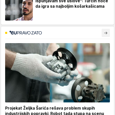
ispunjavam sve uslove": Turčin hoće
da igra sa najboljim košarkašicama
Projekat Željka Šarića rešava problem skupih
industrijskih popravki: Robot tada stupa na scenu