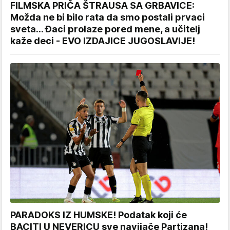
FILMSKA PRIČA ŠTRAUSA SA GRBAVICE:
Možda ne bi bilo rata da smo postali prvaci
sveta... Đaci prolaze pored mene, a učitelj
kaže deci - EVO IZDAJICE JUGOSLAVIJE!
PARADOKS IZ HUMSKE! Podatak koji će
BACITI U NEVERICU sve navijače Partizana!