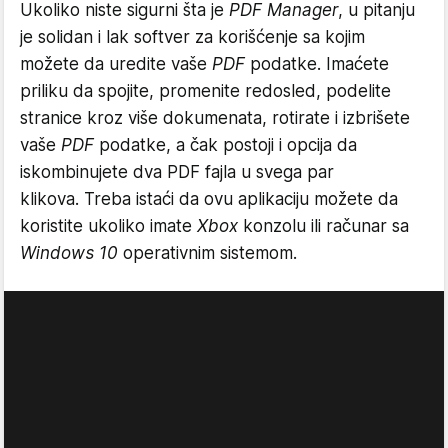
Ukoliko niste sigurni šta je
PDF Manager
, u pitanju
je solidan i lak softver za korišćenje sa kojim
možete da uredite vaše
PDF
podatke. Imaćete
priliku da spojite, promenite redosled, podelite
stranice kroz više dokumenata, rotirate i izbrišete
vaše
PDF
podatke, a čak postoji i opcija da
iskombinujete dva PDF fajla u svega par
klikova. Treba istaći da ovu aplikaciju možete da
koristite ukoliko imate
Xbox
konzolu ili računar sa
Windows 10
operativnim sistemom.