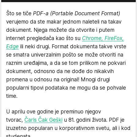
Što se tiče
PDF-a (Portable Document Format)
verujemo da ste makar jednom naleteli na takav
dokument. Njega možete da otvorite i putem
internet pregledača kao što su
Chrome, FireFox,
Edge
ili neki drugi. Format dokumenta takve vrste
se smatra univerzalnim pošto se može otvoriti na
raznim uređajima, a da se tom prilikom ne pokvari
dokument, odnosno da ne dođe do nikakvih
promena u odnosu na original! Mnogi drugi
popularni tipovi podataka ne mogu da se pohvale
time.
U aprilu ove godine je preminuo njegov
tvorac,
Čarls Čak Geški
u 81. godini života. PDF je
izuzetno popularan u korporativnom svetu, ali i kod
studenata.