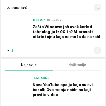
Komentariši
11 ILI 95?
08.05.2026.
Zašto Windows još uvek koristi
tehnologiju iz 90-ih? Microsoft
otkrio tajnu koje ne može da se reši
2
Najnovije
Najčitanije
PLATFORME
Nova YouTube opcija koju su svi
čekali: Ovo menja način na koji
pravite videe