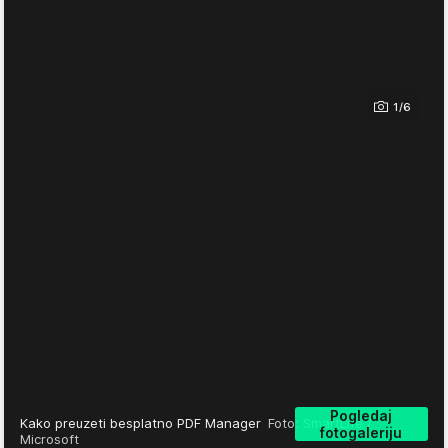
1/6
Pogledaj
Kako preuzeti besplatno PDF Manager
Foto: SmartLife /
fotogaleriju
Microsoft