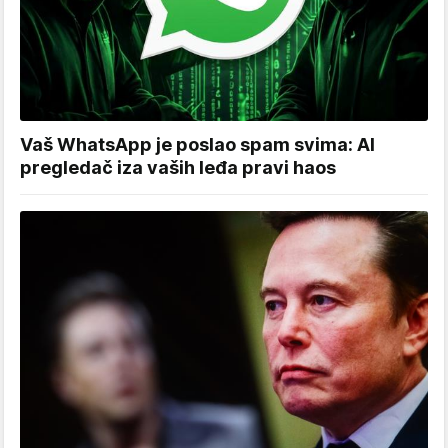
Vaš WhatsApp je poslao spam svima: AI
pregledač iza vaših leđa pravi haos