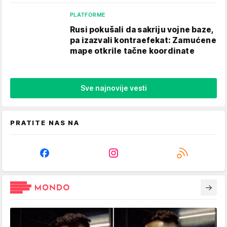
PLATFORME
Rusi pokušali da sakriju vojne baze,
pa izazvali kontraefekat: Zamućene
mape otkrile tačne koordinate
Sve najnovije vesti
PRATITE NAS NA