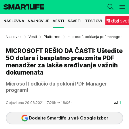
NASLOVNA
NAJNOVIJE
VESTI
SAVETI
TESTOVI
Naslovna
Vesti
Platforme
microsoft poklanja pdf manager
MICROSOFT REŠIO DA ČASTI: Uštedite
50 dolara i besplatno preuzmite PDF
menadžer za lakše sređivanje važnih
dokumenata
Microsoft odlučio da pokloni PDF Manager
program!
Objavljeno 29.06.2021. 17:29h
→ 18:06h
1
Dodajte Smartlife u vaš Google izbor