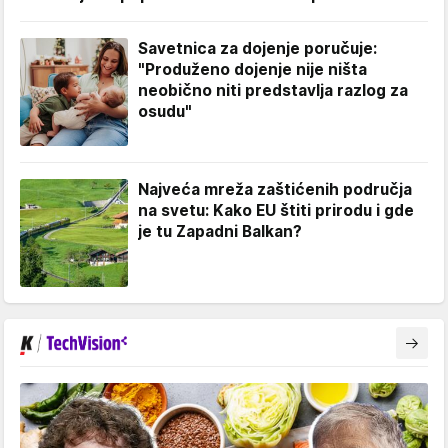
Savetnica za dojenje poručuje:
"Produženo dojenje nije ništa
neobično niti predstavlja razlog za
osudu"
Najveća mreža zaštićenih područja
na svetu: Kako EU štiti prirodu i gde
je tu Zapadni Balkan?