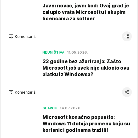
Javni novac, javni kod: Ovaj grad je
zalupio vrata Microsoftu i skupim
licencama za softver
Komentariši
NEUNIŠTIVA
11.05.2026.
33 godine bez ažuriranja: Zašto
Microsoft još uvek nije uklonio ovu
alatku iz Windowsa?
Komentariši
SEARCH
14.07.2026.
Microsoft konačno popustio:
Windows 11 dobija promenu koju su
korisnici godinama tražili!