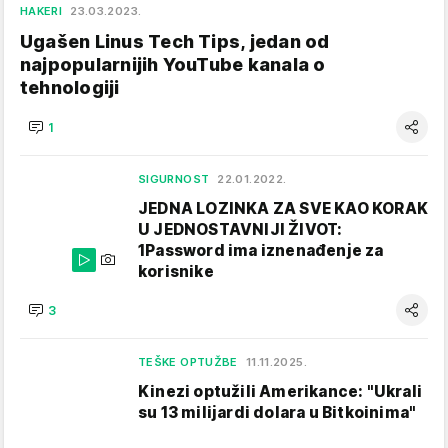
HAKERI
23.03.2023.
Ugašen Linus Tech Tips, jedan od
najpopularnijih YouTube kanala o
tehnologiji
1
SIGURNOST
22.01.2022.
JEDNA LOZINKA ZA SVE KAO KORAK
U JEDNOSTAVNIJI ŽIVOT:
1Password ima iznenađenje za
korisnike
3
TEŠKE OPTUŽBE
11.11.2025.
Kinezi optužili Amerikance: "Ukrali
su 13 milijardi dolara u Bitkoinima"