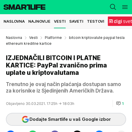
NASLOVNA
NAJNOVIJE
VESTI
SAVETI
TESTOVI
Naslovna
Vesti
Platforme
bitcoin kriptovalute paypal tesla
ethereum kreditne kartice
IZJEDNAČILI BITCOIN I PLATNE
KARTICE: PayPal zvanično prima
uplate u kriptovalutama
Trenutno je ovaj način plaćanja dostupan samo
za korisnike iz Sjedinjenih Američkih Država.
Objavljeno 30.03.2021. 17:25h
→ 18:03h
1
Dodajte Smartlife u vaš Google izbor