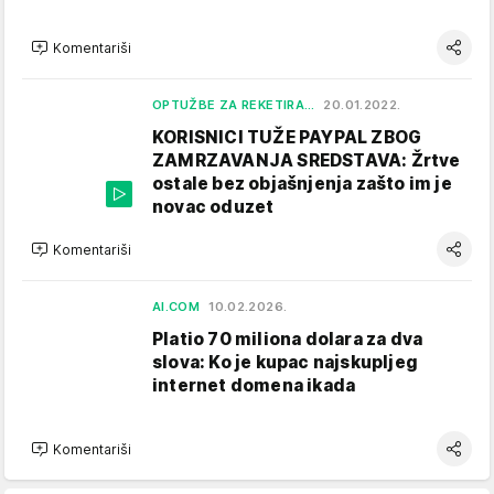
Komentariši
OPTUŽBE ZA REKETIRA…
20.01.2022.
KORISNICI TUŽE PAYPAL ZBOG
ZAMRZAVANJA SREDSTAVA: Žrtve
ostale bez objašnjenja zašto im je
novac oduzet
Komentariši
AI.COM
10.02.2026.
Platio 70 miliona dolara za dva
slova: Ko je kupac najskupljeg
internet domena ikada
Komentariši