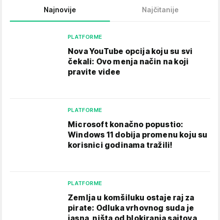
Najnovije
Najčitanije
PLATFORME
Nova YouTube opcija koju su svi
čekali: Ovo menja način na koji
pravite videe
PLATFORME
Microsoft konačno popustio:
Windows 11 dobija promenu koju su
korisnici godinama tražili!
PLATFORME
Zemlja u komšiluku ostaje raj za
pirate: Odluka vrhovnog suda je
jasna, ništa od blokiranja sajtova