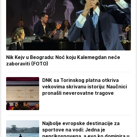
Nik Kejv u Beogradu: Noć koju Kalemegdan neće
zaboraviti (FOTO)
DNK sa Torinskog platna otkriva
vekovima skrivanu istoriju: Naučnici
pronašli neverovatne tragove
Najbolje evropske destinacije za
sportove na vodi: Jedna je
neprikosnovena, a evo ko dominira u