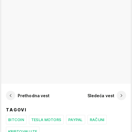
Prethodna vest
Sledeća vest
TAGOVI
BITCOIN
TESLA MOTORS
PAYPAL
RAČUNI
KRIPTOVALUTE