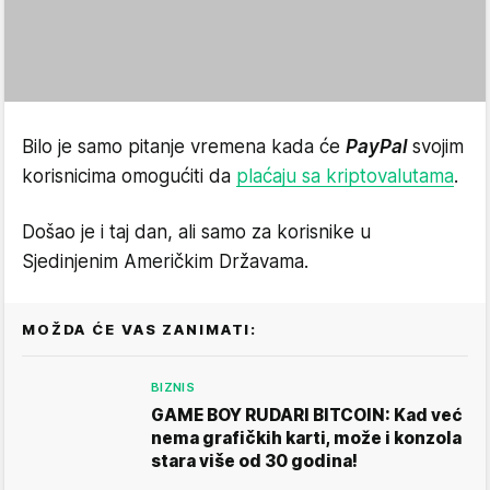
Bilo je samo pitanje vremena kada će
PayPal
svojim
korisnicima omogućiti da
plaćaju sa kriptovalutama
.
Došao je i taj dan, ali samo za korisnike u
Sjedinjenim Američkim Državama.
MOŽDA ĆE VAS ZANIMATI:
BIZNIS
GAME BOY RUDARI BITCOIN: Kad već
nema grafičkih karti, može i konzola
stara više od 30 godina!