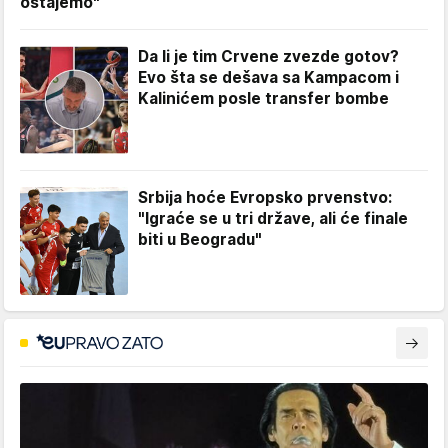
ostajemo"
Da li je tim Crvene zvezde gotov?
Evo šta se dešava sa Kampacom i
Kalinićem posle transfer bombe
Srbija hoće Evropsko prvenstvo:
"Igraće se u tri države, ali će finale
biti u Beogradu"