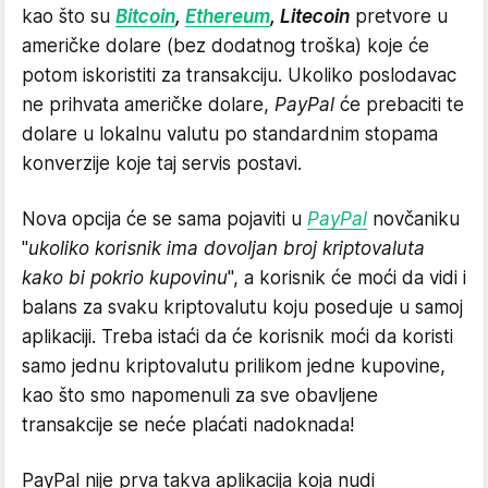
kao što su
Bitcoin
,
Ethereum
, Litecoin
pretvore u
američke dolare (bez dodatnog troška) koje će
potom iskoristiti za transakciju. Ukoliko poslodavac
ne prihvata američke dolare,
PayPal
će prebaciti te
dolare u lokalnu valutu po standardnim stopama
konverzije koje taj servis postavi.
Nova opcija će se sama pojaviti u
PayPal
novčaniku
"
ukoliko korisnik ima dovoljan broj kriptovaluta
kako bi pokrio kupovinu
", a korisnik će moći da vidi i
balans za svaku kriptovalutu koju poseduje u samoj
aplikaciji. Treba istaći da će korisnik moći da koristi
samo jednu kriptovalutu prilikom jedne kupovine,
kao što smo napomenuli za sve obavljene
transakcije se neće plaćati nadoknada!
PayPal nije prva takva aplikacija koja nudi