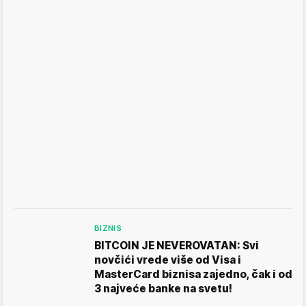
BIZNIS
BITCOIN JE NEVEROVATAN: Svi
novčići vrede više od Visa i
MasterCard biznisa zajedno, čak i od
3 najveće banke na svetu!