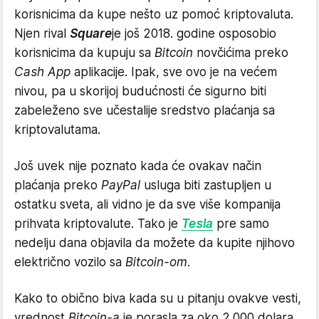
korisnicima da kupe nešto uz pomoć kriptovaluta.
Njen rival
Square
je još 2018. godine osposobio
korisnicima da kupuju sa
Bitcoin
novčićima preko
Cash App
aplikacije. Ipak, sve ovo je na većem
nivou, pa u skorijoj budućnosti će sigurno biti
zabeleženo sve učestalije sredstvo plaćanja sa
kriptovalutama.
Još uvek nije poznato kada će ovakav način
plaćanja preko
PayPal
usluga biti zastupljen u
ostatku sveta, ali vidno je da sve više kompanija
prihvata kriptovalute. Tako je
Tesla
pre samo
nedelju dana objavila da možete da kupite njihovo
električno vozilo sa
Bitcoin-om
.
Kako to obično biva kada su u pitanju ovakve vesti,
vrednost
Bitcoin-a
je porasla za oko 2.000 dolara.