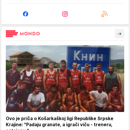
Ovo je priča o Košarkaškoj ligi Republike Srpske
Krajine: "Padaju granate, a igrači viču - treneru,