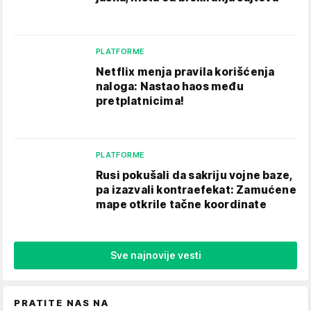
PLATFORME
Netflix menja pravila korišćenja
naloga: Nastao haos među
pretplatnicima!
PLATFORME
Rusi pokušali da sakriju vojne baze,
pa izazvali kontraefekat: Zamućene
mape otkrile tačne koordinate
Sve najnovije vesti
PRATITE NAS NA