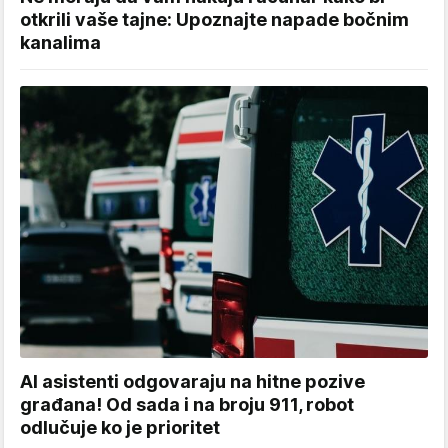
otkrili vaše tajne: Upoznajte napade bočnim
kanalima
AI asistenti odgovaraju na hitne pozive
građana! Od sada i na broju 911, robot
odlučuje ko je prioritet