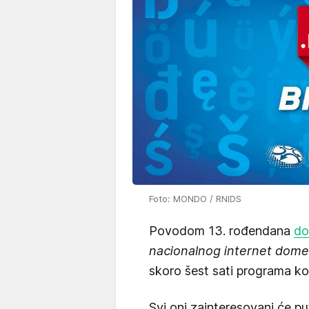
Foto: MONDO / RNIDS
Povodom 13. rođendana
d
nacionalnog internet dome
skoro šest sati programa koj
Svi oni zainteresovani će p