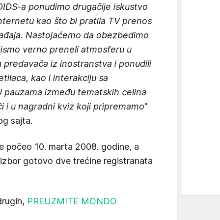
i DIDS-a ponudimo drugačije iskustvo
internetu kao što bi pratila TV prenos
gađaja. Nastojaćemo da obezbedimo
bismo verno preneli atmosferu u
a predavača iz inostranstva i ponudili
ilaca, kao i interakciju sa
U pauzama između tematskih celina
či i u nagradni kviz koji pripremamo
"
og sajta.
je počeo 10. marta 2008. godine, a
izbor gotovo dve trećine registranata
drugih,
PREUZMITE MONDO