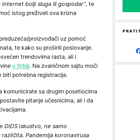
e internet bolji sluga ili gospodar"
, te
moć istog preživeli ova krizna
PRATI
a preduzeća/proizvođači uz pomoć
enata, te kako su proširili poslovanje.
svećen trendovima rasta, ali i
ovine
u Srbiji
. Na zvaničnom sajtu moči
 biti potrebna registracija.
a komunicirate sa drugim posetiocima
ostavite pitanje učesnicima, ali i da
tivacijama.
je DIDS iskustvo, ne samo
u različita. Pandemija koronavirusa