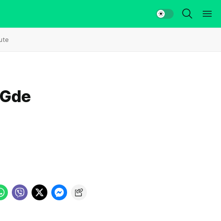
ute
 Gde