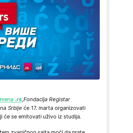
omena
.rs
,
Fondacija Registar
na Srbije
će 17. marta organizovati
i će se emitovati uživo iz studija.
utem zvaničnog sajta moći da prate