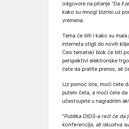
odgovore na pitanje
"Da li j
kako su mnogi biznisi uz po
vremena.
Tema će biti i kako su mal
interneta stigli do novih klij
Ceo tematski blok će biti po
perspektivi elektronske trg
ćete da pratite prenos, ali će
Uz pomoć iste, moći ćete d
putem četa, a moći ćete da p
učestvujete u nagradnim ak
"
Publika DIDS-a reći će da 
konferencija, ali iskustva s