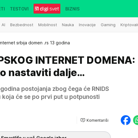
TI
TESTOVI
BIZNIS
AI
Bezbednost
Mobilnost
Nauka
Inovacije
Gaming
Kriptoval
internet srbija domen .rs 13 godina
RPSKOG INTERNET DOMENA:
ko nastaviti dalje…
3 godina postojanja zbog čega će RNIDS
 koja će se po prvi put u potpunosti
Komentariši
 Smartlife u vaš Google izbor