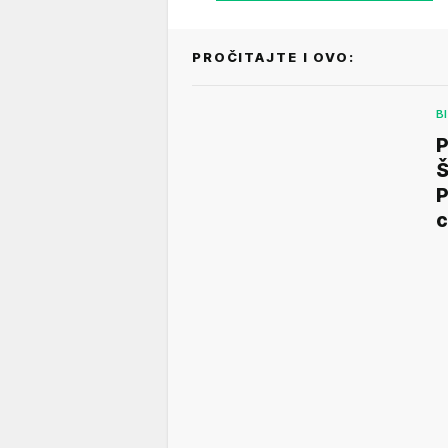
PROČITAJTE I OVO:
B
P
Š
P
c