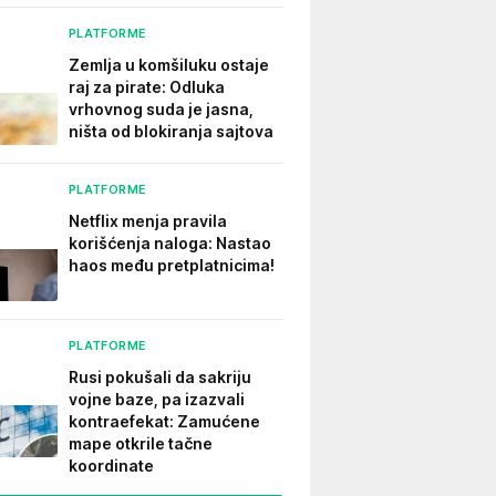
PLATFORME
Zemlja u komšiluku ostaje
raj za pirate: Odluka
vrhovnog suda je jasna,
ništa od blokiranja sajtova
PLATFORME
Netflix menja pravila
korišćenja naloga: Nastao
haos među pretplatnicima!
PLATFORME
Rusi pokušali da sakriju
vojne baze, pa izazvali
kontraefekat: Zamućene
mape otkrile tačne
koordinate