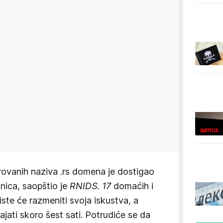
trovanih naziva .rs domena je dostigao
nica, saopštio je
RNIDS. 17
domaćih i
iste će razmeniti svoja iskustva, a
jati skoro šest sati. Potrudiće se da