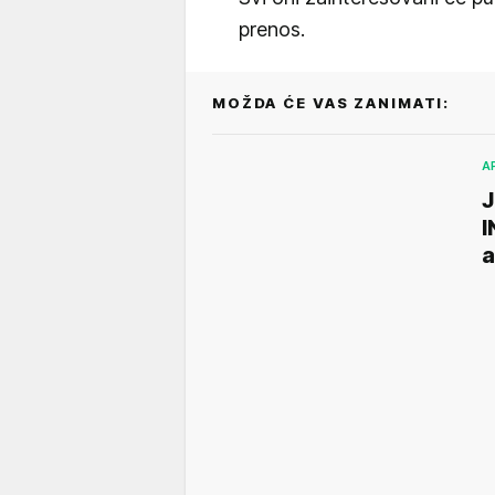
prenos.
MOŽDA ĆE VAS ZANIMATI:
A
J
I
a