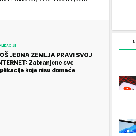
N
PLIKACIJE
OŠ JEDNA ZEMLJA PRAVI SVOJ
NTERNET: Zabranjene sve
plikacije koje nisu domaće