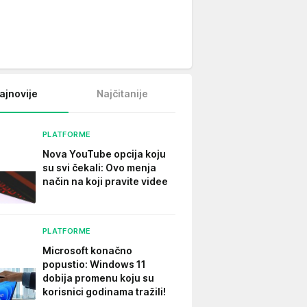
ajnovije
Najčitanije
PLATFORME
Nova YouTube opcija koju
su svi čekali: Ovo menja
način na koji pravite videe
PLATFORME
Microsoft konačno
popustio: Windows 11
dobija promenu koju su
korisnici godinama tražili!