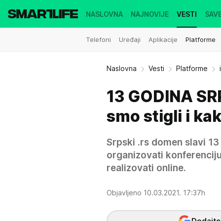
NASLOVNA
NAJNOVIJE
VESTI
SAVE
Telefoni
Uređaji
Aplikacije
Platforme
Naslovna
Vesti
Platforme
13 GODINA S
smo stigli i ka
Srpski .rs domen slavi 1
organizovati konferenciju
realizovati online.
Objavljeno 10.03.2021. 17:37h
Dodajte