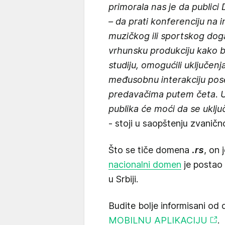
primorala nas je da public
– da prati konferenciju na 
muzičkog ili sportskog do
vrhunsku produkciju kako 
studiju, omogućili uključenj
međusobnu interakciju poset
predavačima putem četa. 
publika će moći da se uklju
- stoji u saopštenju zvaničn
Što se tiče domena
.rs
, on 
nacionalni domen
je postao 
u Srbiji.
Budite bolje informisani od 
MOBILNU APLIKACIJU
.