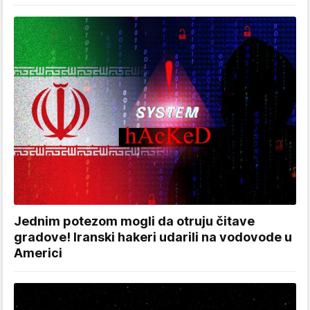
Jednim potezom mogli da otruju čitave
gradove! Iranski hakeri udarili na vodovode u
Americi