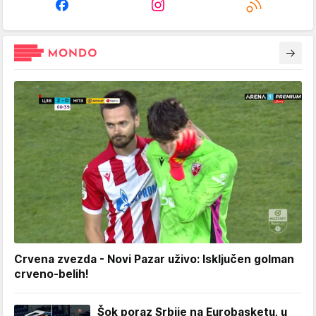
Crvena zvezda - Novi Pazar uživo: Isključen golman
crveno-belih!
Šok poraz Srbije na Eurobasketu, u