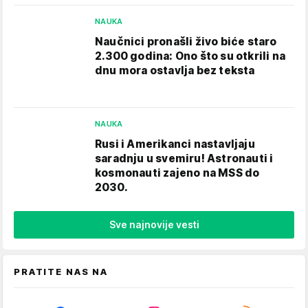
NAUKA
Naučnici pronašli živo biće staro
2.300 godina: Ono što su otkrili na
dnu mora ostavlja bez teksta
NAUKA
Rusi i Amerikanci nastavljaju
saradnju u svemiru! Astronauti i
kosmonauti zajeno na MSS do
2030.
Sve najnovije vesti
PRATITE NAS NA