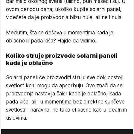
bar malo okolnog svetla (ulično, pun mesec i sl.). U
ovom periodu dana, ukoliko kupite solarni panel,
videćete da je proizvodnja blizu nule, ali ne i nula.
Međutim, šta se dešava u momentima kada je
oblačno ili pada kiša? Hajde da vidimo.
Koliko struje proizvode solarni paneli
kada je oblačno
Solarni paneli će proizvoditi struju sve dok postoji
svetlost koju mogu da apsorbuju. Ovo znači da se
proizvodnja nastavlja čak i kada je oblačno, kada
pada kiša, ali i u momentima bez direktne sunčeve
svetlosti - naravno, ne tako efikasno kao u idealnim
uslovima.