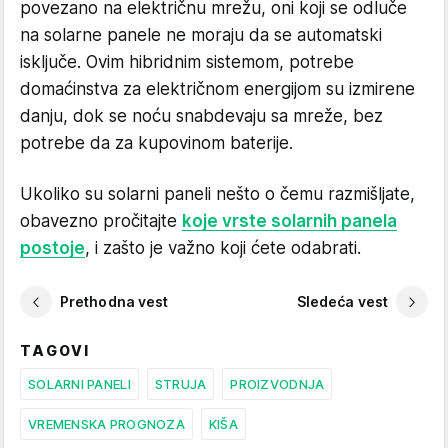
povezano na električnu mrežu, oni koji se odluče
na solarne panele ne moraju da se automatski
isključe. Ovim hibridnim sistemom, potrebe
domaćinstva za električnom energijom su izmirene
danju, dok se noću snabdevaju sa mreže, bez
potrebe da za kupovinom baterije.
Ukoliko su solarni paneli nešto o čemu razmišljate,
obavezno pročitajte
koje vrste solarnih panela
postoje
, i zašto je važno koji ćete odabrati.
Prethodna vest
Sledeća vest
TAGOVI
SOLARNI PANELI
STRUJA
PROIZVODNJA
VREMENSKA PROGNOZA
KIŠA