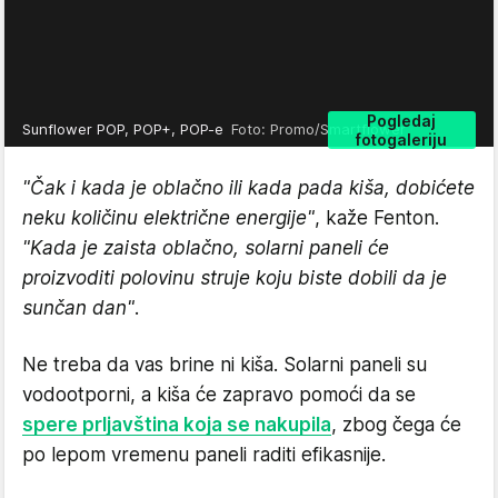
Pogledaj
Sunflower POP, POP+, POP-e
Foto: Promo/Smartflower
fotogaleriju
"Čak i kada je oblačno ili kada pada kiša, dobićete
neku količinu električne energije"
, kaže Fenton.
"Kada je zaista oblačno, solarni paneli će
proizvoditi polovinu struje koju biste dobili da je
sunčan dan"
.
Ne treba da vas brine ni kiša. Solarni paneli su
vodootporni, a kiša će zapravo pomoći da se
spere prljavština koja se nakupila
, zbog čega će
po lepom vremenu paneli raditi efikasnije.