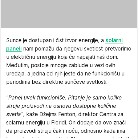
Sunce je dostupan i čist izvor energije, a
solarni
paneli
nam pomažu da njegovu svetlost pretvorimo
u električnu energiju koja će napajati naš dom.
Međutim, postoje mnoge zablude u vezi ovih
uređaja, a jedna od njih jeste da ne funkcionišu u
periodima bez direktne sunčeve svetlosti.
"Panel uvek funkcioniše. Pitanje je samo koliko
struje proizvodi na osnovu dostupne količine
svetla"
, kaže Džejms Fenton, direktor Centra za
solarnu energiju u Floridi. On dodaje da ovo znači
da proizvodi struju čak i noću, odnosno kada ima