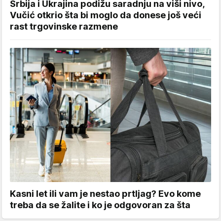
Srbija i Ukrajina podižu saradnju na viši nivo,
Vučić otkrio šta bi moglo da donese još veći
rast trgovinske razmene
Kasni let ili vam je nestao prtljag? Evo kome
treba da se žalite i ko je odgovoran za šta