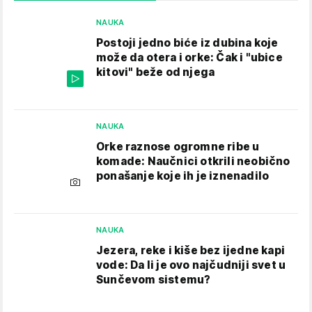
NAUKA
Postoji jedno biće iz dubina koje
može da otera i orke: Čak i "ubice
kitovi" beže od njega
NAUKA
Orke raznose ogromne ribe u
komade: Naučnici otkrili neobično
ponašanje koje ih je iznenadilo
NAUKA
Jezera, reke i kiše bez ijedne kapi
vode: Da li je ovo najčudniji svet u
Sunčevom sistemu?