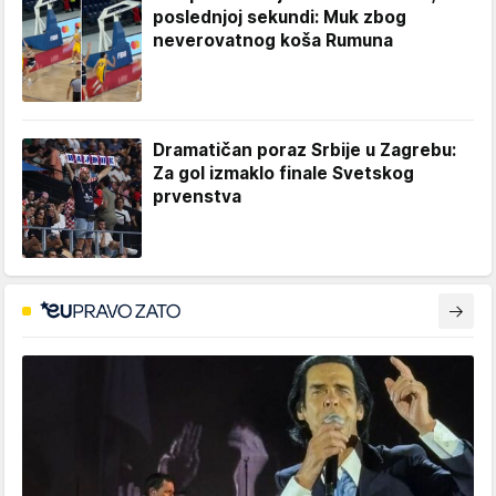
poslednjoj sekundi: Muk zbog
neverovatnog koša Rumuna
Dramatičan poraz Srbije u Zagrebu:
Za gol izmaklo finale Svetskog
prvenstva