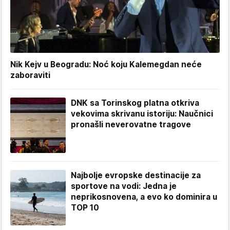
Nik Kejv u Beogradu: Noć koju Kalemegdan neće
zaboraviti
DNK sa Torinskog platna otkriva
vekovima skrivanu istoriju: Naučnici
pronašli neverovatne tragove
Najbolje evropske destinacije za
sportove na vodi: Jedna je
neprikosnovena, a evo ko dominira u
TOP 10