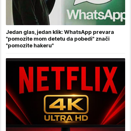
Jedan glas, jedan klik: WhatsApp prevara
"pomozite mom detetu da pobedi" znači
"pomozite hakeru"