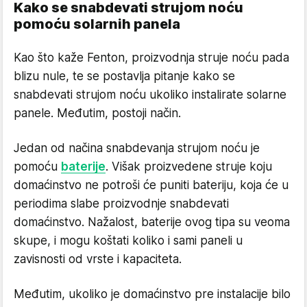
Kako se snabdevati strujom noću
pomoću solarnih panela
Kao što kaže Fenton, proizvodnja struje noću pada
blizu nule, te se postavlja pitanje kako se
snabdevati strujom noću ukoliko instalirate solarne
panele. Međutim, postoji način.
Jedan od načina snabdevanja strujom noću je
pomoću
baterije
. Višak proizvedene struje koju
domaćinstvo ne potroši će puniti bateriju, koja će u
periodima slabe proizvodnje snabdevati
domaćinstvo. Nažalost, baterije ovog tipa su veoma
skupe, i mogu koštati koliko i sami paneli u
zavisnosti od vrste i kapaciteta.
Međutim, ukoliko je domaćinstvo pre instalacije bilo