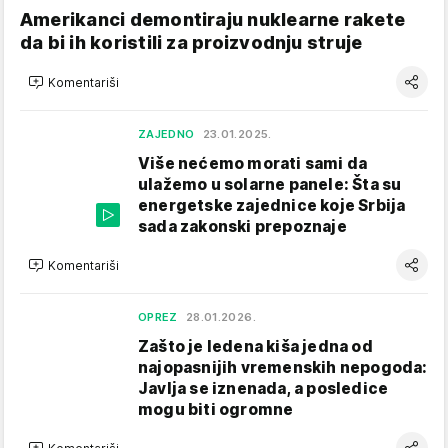
Amerikanci demontiraju nuklearne rakete
da bi ih koristili za proizvodnju struje
Komentariši
ZAJEDNO
23.01.2025.
Više nećemo morati sami da
ulažemo u solarne panele: Šta su
energetske zajednice koje Srbija
sada zakonski prepoznaje
Komentariši
OPREZ
28.01.2026.
Zašto je ledena kiša jedna od
najopasnijih vremenskih nepogoda:
Javlja se iznenada, a posledice
mogu biti ogromne