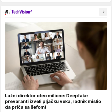
Lažni direktor oteo milione: Deepfake
prevaranti izveli pljačku veka, radnik mislio
da priča sa šefom!