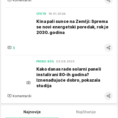
Komentariši
CFETR
19.01.2026.
Kina pali sunce na Zemlji: Sprema
se novi energetski poredak, rok je
2030. godina
3
PREKO 80%
03.09.2025.
Kako danas rade solarni paneli
instalirani 80-ih godina?
Iznenađujuće dobro, pokazala
studija
Komentariši
Najnovije
Najčitanije