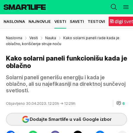
NASLOVNA
NAJNOVIJE
VESTI
SAVETI
TESTOVI
Naslovna
Vesti
Nauka
Kako solarni paneli rade kada je
oblačno, korišćenje struje noću
Kako solarni paneli funkcionišu kada je
oblačno
Solarni paneli generišu energiju i kada je
oblačno, ali su najefikasniji na direktnoj sunčevoj
svetlosti.
Objavljeno 30.04.2023. 12:20h
→ 12:29h
6
Dodajte Smartlife u vaš Google izbor