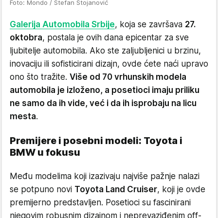
Foto: Mondo / Stefan Stojanović
Galerija Automobila Srbije
, koja se završava
27.
oktobra
, postala je ovih dana epicentar za sve
ljubitelje automobila. Ako ste zaljubljenici u brzinu,
inovaciju ili sofisticirani dizajn, ovde ćete naći upravo
ono što tražite.
Više od 70 vrhunskih modela
automobila je izloženo, a posetioci imaju priliku
ne samo da ih vide, već i da ih isprobaju na licu
mesta
.
Premijere i posebni modeli: Toyota i
BMW u fokusu
Među modelima koji izazivaju najviše pažnje nalazi
se potpuno novi
Toyota Land Cruiser
, koji je ovde
premijerno predstavljen. Posetioci su fascinirani
njegovim robusnim dizajnom i neprevaziđenim off-