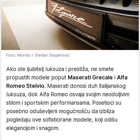
Foto: Mondo / Stefan Stojanović
Ako ste ljubitelj luksuza i prestiža, ne smete
propustiti modele poput
Maserati Grecale
i
Alfa
Romeo Stelvio
. Maserati donosi duh italijanskog
luksuza, dok Alfa Romeo osvaja svojim neodoljivim
stilom i sportskim performansama. Posetioci su
posebno oduševljeni mogućnošću da izbliza
pogledaju ove sofisticirane modele, koji odišu
elegancijom i snagom.