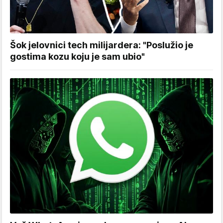
Šok jelovnici tech milijardera: "Poslužio je
gostima kozu koju je sam ubio"