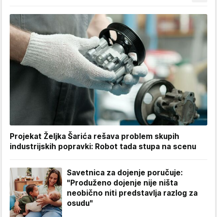
Projekat Željka Šarića rešava problem skupih
industrijskih popravki: Robot tada stupa na scenu
Savetnica za dojenje poručuje:
"Produženo dojenje nije ništa
neobično niti predstavlja razlog za
osudu"