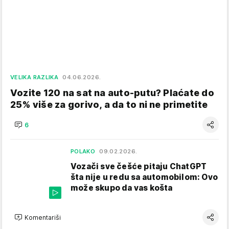
VELIKA RAZLIKA
04.06.2026.
Vozite 120 na sat na auto-putu? Plaćate do
25% više za gorivo, a da to ni ne primetite
6
POLAKO
09.02.2026.
Vozači sve češće pitaju ChatGPT
šta nije u redu sa automobilom: Ovo
može skupo da vas košta
Komentariši