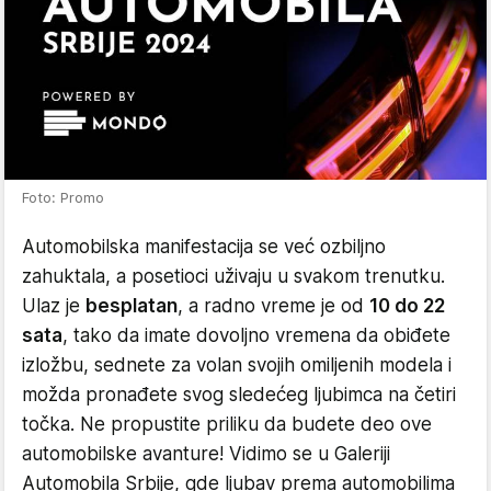
Foto: Promo
Automobilska manifestacija se već ozbiljno
zahuktala, a posetioci uživaju u svakom trenutku.
Ulaz je
besplatan
, a radno vreme je od
10 do 22
sata
, tako da imate dovoljno vremena da obiđete
izložbu, sednete za volan svojih omiljenih modela i
možda pronađete svog sledećeg ljubimca na četiri
točka. Ne propustite priliku da budete deo ove
automobilske avanture! Vidimo se u Galeriji
Automobila Srbije, gde ljubav prema automobilima