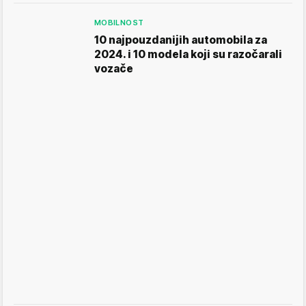
MOBILNOST
10 najpouzdanijih automobila za
2024. i 10 modela koji su razočarali
vozače