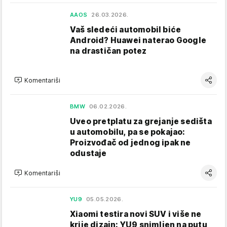
AAOS
26.03.2026.
Vaš sledeći automobil biće
Android? Huawei naterao Google
na drastičan potez
Komentariši
BMW
06.02.2026.
Uveo pretplatu za grejanje sedišta
u automobilu, pa se pokajao:
Proizvođač od jednog ipak ne
odustaje
Komentariši
YU9
05.05.2026.
Xiaomi testira novi SUV i više ne
krije dizajn: YU9 snimljen na putu