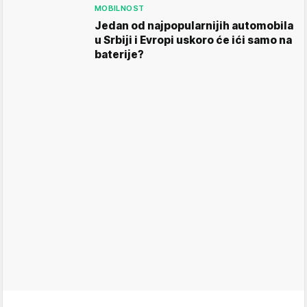
MOBILNOST
Jedan od najpopularnijih automobila
u Srbiji i Evropi uskoro će ići samo na
baterije?