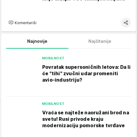
Komentariši
Najnovije
Najčitanije
MOBILNOST
Povratak supersoničnih letova: Da li
će "tihi" zvučni udar promeniti
avio-industriju?
MOBILNOST
Vraća se najteže naoružani brod na
svetu! Rusi privode kraju
modernizaciju pomorske tvrđave