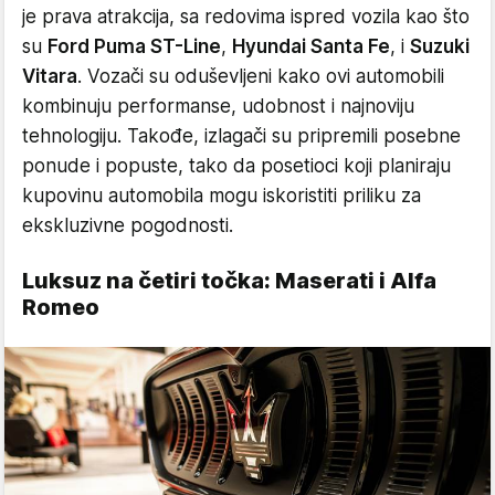
je prava atrakcija, sa redovima ispred vozila kao što
su
Ford Puma ST-Line
,
Hyundai Santa Fe
, i
Suzuki
Vitara
. Vozači su oduševljeni kako ovi automobili
kombinuju performanse, udobnost i najnoviju
tehnologiju. Takođe, izlagači su pripremili posebne
ponude i popuste, tako da posetioci koji planiraju
kupovinu automobila mogu iskoristiti priliku za
ekskluzivne pogodnosti.
Luksuz na četiri točka: Maserati i Alfa
Romeo