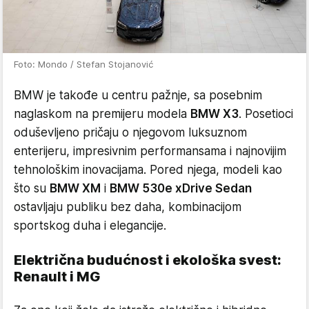
Foto: Mondo / Stefan Stojanović
BMW je takođe u centru pažnje, sa posebnim
naglaskom na premijeru modela
BMW X3
. Posetioci
oduševljeno pričaju o njegovom luksuznom
enterijeru, impresivnim performansama i najnovijim
tehnološkim inovacijama. Pored njega, modeli kao
što su
BMW XM
i
BMW 530e xDrive Sedan
ostavljaju publiku bez daha, kombinacijom
sportskog duha i elegancije.
Električna budućnost i ekološka svest:
Renault i MG