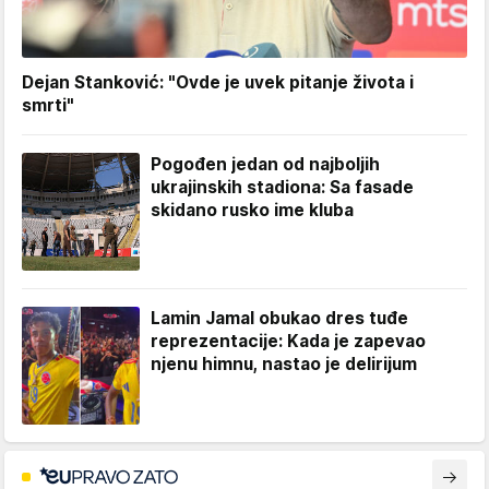
Dejan Stanković: "Ovde je uvek pitanje života i
smrti"
Pogođen jedan od najboljih
ukrajinskih stadiona: Sa fasade
skidano rusko ime kluba
Lamin Jamal obukao dres tuđe
reprezentacije: Kada je zapevao
njenu himnu, nastao je delirijum