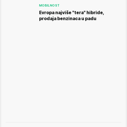
MOBILNOST
Evropa najviše "tera" hibride,
prodaja benzinaca u padu