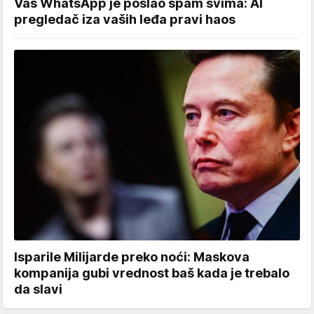
Vaš WhatsApp je poslao spam svima: AI
pregledač iza vaših leđa pravi haos
Isparile Milijarde preko noći: Maskova
kompanija gubi vrednost baš kada je trebalo
da slavi