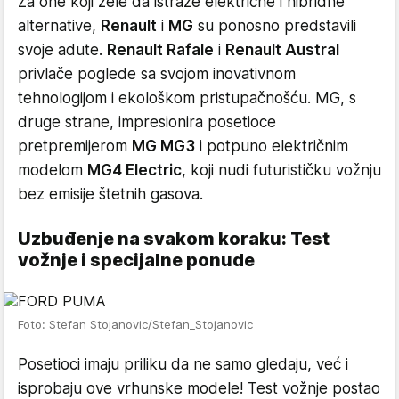
Za one koji žele da istraže električne i hibridne
alternative,
Renault
i
MG
su ponosno predstavili
svoje adute.
Renault Rafale
i
Renault Austral
privlače poglede sa svojom inovativnom
tehnologijom i ekološkom pristupačnošću. MG, s
druge strane, impresionira posetioce
pretpremijerom
MG MG3
i potpuno električnim
modelom
MG4 Electric
, koji nudi futurističku vožnju
bez emisije štetnih gasova.
Uzbuđenje na svakom koraku: Test
vožnje i specijalne ponude
Foto: Stefan Stojanovic/Stefan_Stojanovic
Posetioci imaju priliku da ne samo gledaju, već i
isprobaju ove vrhunske modele! Test vožnje postao