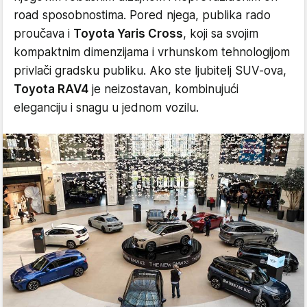
road sposobnostima. Pored njega, publika rado
proučava i
Toyota Yaris Cross
, koji sa svojim
kompaktnim dimenzijama i vrhunskom tehnologijom
privlači gradsku publiku. Ako ste ljubitelj SUV-ova,
Toyota RAV4
je neizostavan, kombinujući
eleganciju i snagu u jednom vozilu.