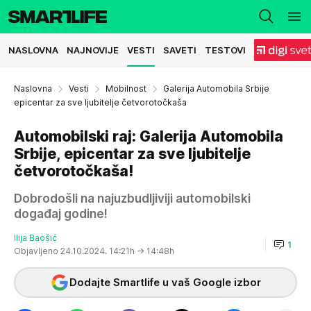
NASLOVNA
NAJNOVIJE
VESTI
SAVETI
TESTOVI
Naslovna
Vesti
Mobilnost
Galerija Automobila Srbije
epicentar za sve ljubitelje četvorotočkaša
Automobilski raj: Galerija Automobila
Srbije, epicentar za sve ljubitelje
četvorotočkaša!
Dobrodošli na najuzbudljiviji automobilski
događaj godine!
Ilija Baošić
1
Objavljeno 24.10.2024. 14:21h
→ 14:48h
Dodajte Smartlife u vaš Google izbor