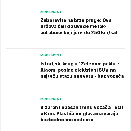
MOBILNOST
Zaboravite na brze pruge: Ova
država želi da uvede metak-
autobuse koji jure do 250 km/sat
MOBILNOST
Istorijski krug u "Zelenom paklu":
Xiaomi poslao električni SUV na
najtežu stazu na svetu - bez vozača
MOBILNOST
Bizaran i opasan trend vozača Tesli
u Kini: Plastičnim glavama varaju
bezbednosne sisteme