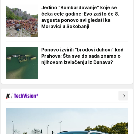
Jedino "Bombardovanje" koje se
čeka cele godine: Evo zašto će 8.
avgusta ponovo svi gledati ka
Moravici u Sokobanji
Ponovo izvirili "brodovi duhovi" kod
Prahova: Šta sve do sada znamo o
njihovom izvlačenju iz Dunava?