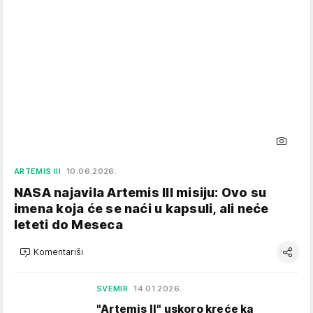
ARTEMIS III
10.06.2026.
NASA najavila Artemis III misiju: Ovo su
imena koja će se naći u kapsuli, ali neće
leteti do Meseca
Komentariši
SVEMIR
14.01.2026.
"Artemis II" uskoro kreće ka