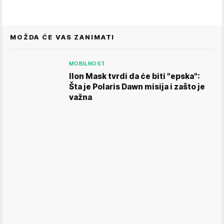
MOŽDA ĆE VAS ZANIMATI
MOBILNOST
Ilon Mask tvrdi da će biti "epska":
Šta je Polaris Dawn misija i zašto je
važna