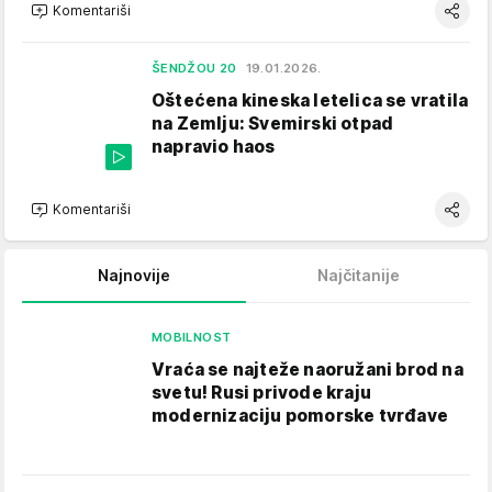
Komentariši
ŠENDŽOU 20
19.01.2026.
Oštećena kineska letelica se vratila
na Zemlju: Svemirski otpad
napravio haos
Komentariši
Najnovije
Najčitanije
MOBILNOST
Vraća se najteže naoružani brod na
svetu! Rusi privode kraju
modernizaciju pomorske tvrđave