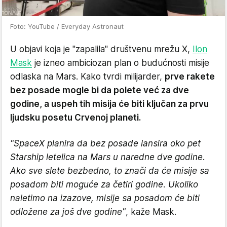
Foto: YouTube / Everyday Astronaut
U objavi koja je "zapalila" društvenu mrežu X,
Ilon
Mask
je izneo ambiciozan plan o budućnosti misije
odlaska na Mars. Kako tvrdi milijarder,
prve rakete
bez posade mogle bi da polete već za dve
godine, a uspeh tih misija će biti ključan za prvu
ljudsku posetu Crvenoj planeti.
"SpaceX planira da bez posade lansira oko pet
Starship letelica na Mars u naredne dve godine.
Ako sve slete bezbedno, to znači da će misije sa
posadom biti moguće za četiri godine. Ukoliko
naletimo na izazove, misije sa posadom će biti
odložene za još dve godine"
, kaže Mask.