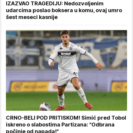
IZAZVAO TRAGEDIJU: Nedozvoljenim
udarcima poslao boksera u komu, ovaj umro
šest meseci kasnije
CRNO-BELI POD PRITISKOM! Simić pred Tobol
iskreno o slabostima Partizana: "Odbrana
počinje od napada!"