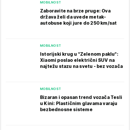
MOBILNOST
Zaboravite na brze pruge: Ova
država želi da uvede metak-
autobuse koji jure do 250 km/sat
MOBILNOST
Istorijski krug u "Zelenom paklu":
Xiaomi poslao električni SUV na
najtežu stazu na svetu - bez vozača
MOBILNOST
Bizaran i opasan trend vozača Tesli
u Kini: Plastičnim glavama varaju
bezbednosne sisteme