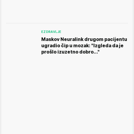
EZDRAVLJE
Maskov Neuralink drugom pacijentu
ugradio čip u mozak: "Izgleda da je
prošlo izuzetno dobro..."