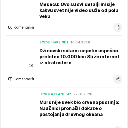
Mesecu: Ovo su svi detalji misije
kakvu svet nije video duže od pola
veka
Komentariši
SCEYE HAPS SE2
16.04.2026.
Džinovski solarni cepelin uspešno
preleteo 10.000 km: Stiže internet
iz stratosfere
Komentariši
CRVENA PLANETA?
22.01.2026.
Mars nije uvek bio crvena pustinja:
Naučnici pronašli dokaze o
postojanju drevnog okeana