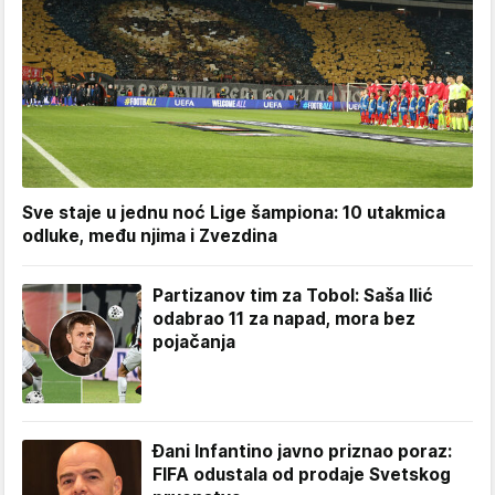
Sve staje u jednu noć Lige šampiona: 10 utakmica
odluke, među njima i Zvezdina
Partizanov tim za Tobol: Saša Ilić
odabrao 11 za napad, mora bez
pojačanja
Đani Infantino javno priznao poraz:
FIFA odustala od prodaje Svetskog