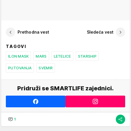
Prethodna vest
Sledeća vest
TAGOVI
ILON MASK
MARS
LETELICE
STARSHIP
PUTOVANJA
SVEMIR
Pridruži se SMARTLIFE zajednici.
1