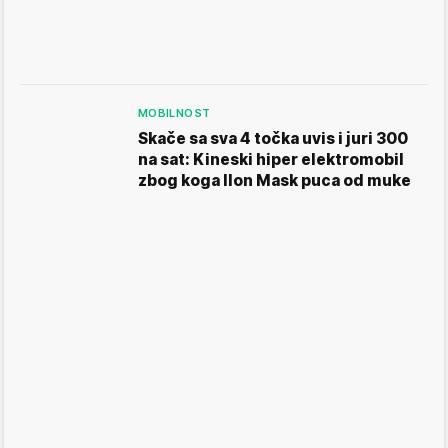
MOBILNOST
Skače sa sva 4 točka uvis i juri 300
na sat: Kineski hiper elektromobil
zbog koga Ilon Mask puca od muke