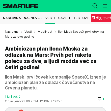
NASLOVNA
NAJNOVIJE
VESTI
SAVETI
TESTOVI
Naslovna
Vesti
Mobilnost
Ilon Mask SpaceX prvi letovi na
Mars za dve godine
Ambiciozan plan Ilona Maska za
odlazak na Mars: Prvih pet raketa
poleću za dve, a ljudi možda već za
četiri godine!
Ilon Mask, prvi čovek kompanije SpaceX, izneo je
ambiciozan plan za odlazak čovečanstva na
Crvenu planetu.
Ilija Baošić
1
Objavljeno 23.09.2024. 12:19h
→ 12:27h