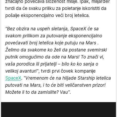
značajno povećava složenost misije. Ipak, milijarder
tvrdi da će svaku priliku za poletanje iskoristiti da
pošalje eksponencijalno veći broj letelica.
"Bez obzira na uspeh sletanja, SpaceX će sa
svakom prilikom za putovanje eksponencijalno
povećavati broj letelica koje putuju na Mars .
Želimo da svakome ko želi da postane svemirski
putnik omogućimo da ode na Mars! To znači vi,
vaša porodica ili prijatelji – bilo ko ko sanja o
velikoj avanturi"
, tvrdi prvi čovek kompanije
SpaceX
.
"Vremenom će na hiljade Starship letelica
putovati na Mars, i to će biti veličanstven prizor!
Možete li to da zamislite? Vau"
.