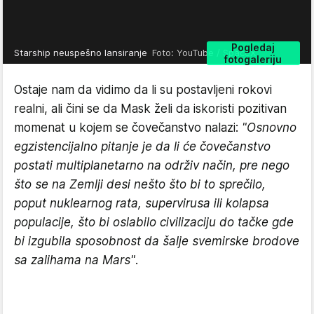
Pogledaj
Starship neuspešno lansiranje
Foto: YouTube / SpaceX
fotogaleriju
Ostaje nam da vidimo da li su postavljeni rokovi
realni, ali čini se da Mask želi da iskoristi pozitivan
momenat u kojem se čovečanstvo nalazi:
"Osnovno
egzistencijalno pitanje je da li će čovečanstvo
postati multiplanetarno na održiv način, pre nego
što se na Zemlji desi nešto što bi to sprečilo,
poput nuklearnog rata, supervirusa ili kolapsa
populacije, što bi oslabilo civilizaciju do tačke gde
bi izgubila sposobnost da šalje svemirske brodove
sa zalihama na Mars"
.