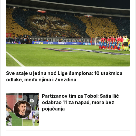
Sve staje u jednu noć Lige šampiona: 10 utakmica
odluke, među njima i Zvezdina
Partizanov tim za Tobol: Saša Ilić
odabrao 11 za napad, mora bez
pojačanja