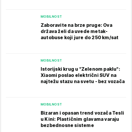
MOBILNOST
Zaboravite na brze pruge: Ova
država želi da uvede metak-
autobuse koji jure do 250 km/sat
MOBILNOST
Istorijski krug u "Zelenom paklu":
Xiaomi poslao električni SUV na
najtežu stazu na svetu - bez vozača
MOBILNOST
Bizaran i opasan trend vozača Tesli
u Kini: Plastičnim glavama varaju
bezbednosne sisteme