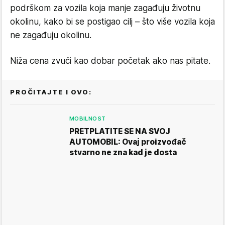
podrškom za vozila koja manje zagađuju životnu
okolinu, kako bi se postigao cilj – što više vozila koja
ne zagađuju okolinu.
Niža cena zvuči kao dobar početak ako nas pitate.
PROČITAJTE I OVO:
MOBILNOST
PRETPLATITE SE NA SVOJ
AUTOMOBIL: Ovaj proizvođač
stvarno ne zna kad je dosta