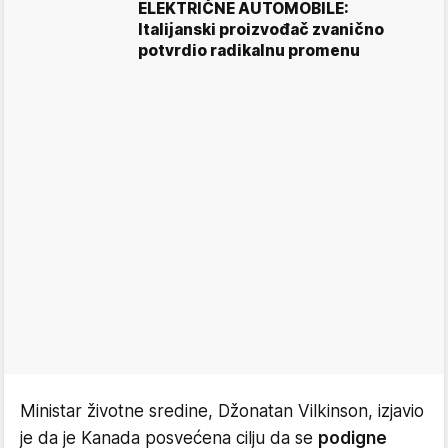
ELEKTRIČNE AUTOMOBILE:
Italijanski proizvođač zvanično
potvrdio radikalnu promenu
Ministar životne sredine, Džonatan Vilkinson, izjavio
je da je Kanada posvećena cilju da se
podigne