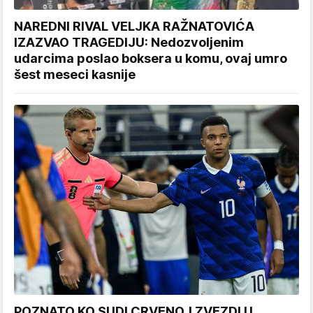
NAREDNI RIVAL VELJKA RAŽNATOVIĆA
IZAZVAO TRAGEDIJU: Nedozvoljenim
udarcima poslao boksera u komu, ovaj umro
šest meseci kasnije
POZNATO KO SUDI CRVENOJ ZVEZDI U