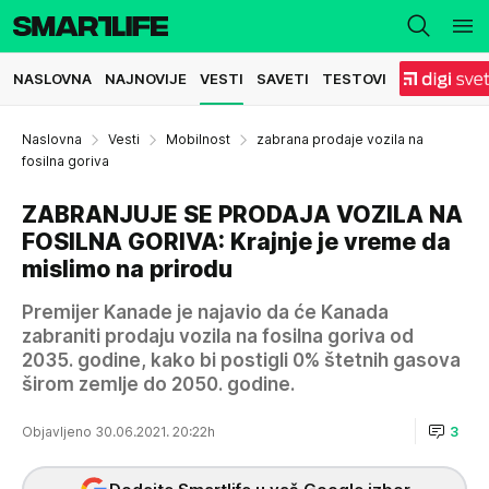
NASLOVNA
NAJNOVIJE
VESTI
SAVETI
TESTOVI
Naslovna
Vesti
Mobilnost
zabrana prodaje vozila na
fosilna goriva
ZABRANJUJE SE PRODAJA VOZILA NA
FOSILNA GORIVA: Krajnje je vreme da
mislimo na prirodu
Premijer Kanade je najavio da će Kanada
zabraniti prodaju vozila na fosilna goriva od
2035. godine, kako bi postigli 0% štetnih gasova
širom zemlje do 2050. godine.
Objavljeno 30.06.2021. 20:22h
3