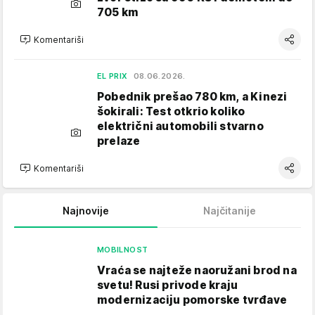
705 km
Komentariši
EL PRIX
08.06.2026.
Pobednik prešao 780 km, a Kinezi
šokirali: Test otkrio koliko
električni automobili stvarno
prelaze
Komentariši
Najnovije
Najčitanije
MOBILNOST
Vraća se najteže naoružani brod na
svetu! Rusi privode kraju
modernizaciju pomorske tvrđave