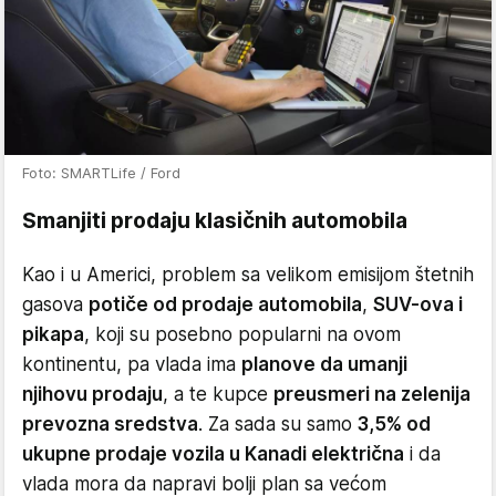
Foto: SMARTLife / Ford
Smanjiti prodaju klasičnih automobila
Kao i u Americi, problem sa velikom emisijom štetnih
gasova
potiče od prodaje automobila
,
SUV-ova i
pikapa
, koji su posebno popularni na ovom
kontinentu, pa vlada ima
planove da umanji
njihovu prodaju
, a te kupce
preusmeri na zelenija
prevozna sredstva
. Za sada su samo
3,5% od
ukupne prodaje vozila u Kanadi električna
i da
vlada mora da napravi bolji plan sa većom