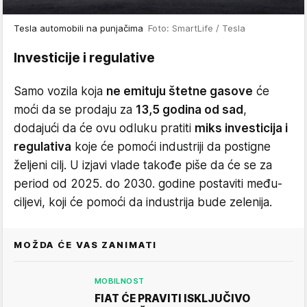
Tesla automobili na punjačima
Foto: SmartLife / Tesla
Investicije i regulative
Samo vozila koja
ne emituju štetne gasove
će
moći da se prodaju za
13,5 godina od sad
,
dodajući da će ovu odluku pratiti
miks investicija i
regulativa
koje će pomoći industriji da postigne
željeni cilj. U izjavi vlade takođe piše da će se za
period od 2025. do 2030. godine postaviti među-
ciljevi, koji će pomoći da industrija bude zelenija.
MOŽDA ĆE VAS ZANIMATI
MOBILNOST
FIAT ĆE PRAVITI ISKLJUČIVO