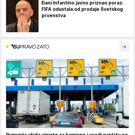
Đani Infantino javno priznao poraz:
FIFA odustala od prodaje Svetskog
prvenstva
Rumunija ukida vinjete za kamione i uvodi naplatu po