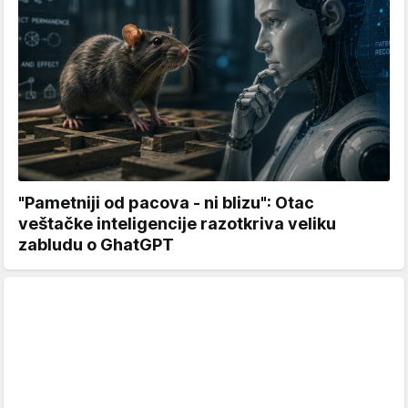
"Pametniji od pacova - ni blizu": Otac
veštačke inteligencije razotkriva veliku
zabludu o GhatGPT