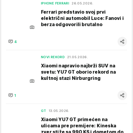
IPHONE FERRARI
26.05.2026.
Ferrari predstavio svoj prvi
električni automobil Luce: Fanovi i
berza odgovorili brutalno
4
NOVI REKORD
21.05.2026.
Xiaomi napravio najbrži SUV na
svetu: YU7 GT oborio rekord na
kultnoj stazi Nirburgring
1
GT
13.05.2026.
Xiaomi YU7 GT primećen na
ulicama pre premijere: Kineska
zver stiže sa 990 KS i dometom do