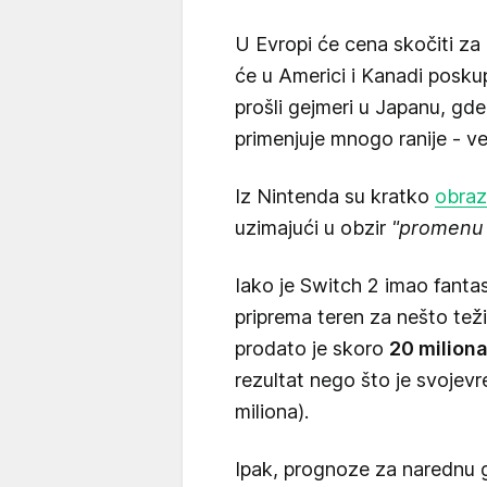
U Evropi će cena skočiti za
će u Americi i Kanadi poskup
prošli gejmeri u Japanu, gde
primenjuje mnogo ranije - v
Iz Nintenda su kratko
obrazl
uzimajući u obzir
"promenu t
Iako je Switch 2 imao fantas
priprema teren za nešto teži
prodato je skoro
20 miliona
rezultat nego što je svojevr
miliona).
Ipak, prognoze za narednu g