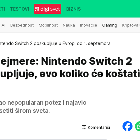
TI
TESTOVI
BIZNIS
AI
Bezbednost
Mobilnost
Nauka
Inovacije
Gaming
Kriptoval
ntendo Switch 2 poskupljuje u Evropi od 1. septembra
gejmere: Nintendo Switch 2
pljuje, evo koliko će koštati
ao nepopularan potez i najavio
etiti širom sveta.
Komentariši