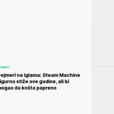
AMING
ejmeri na iglama: Steam Machine
igurno stiže ove godine, ali bi
ogao da košta papreno