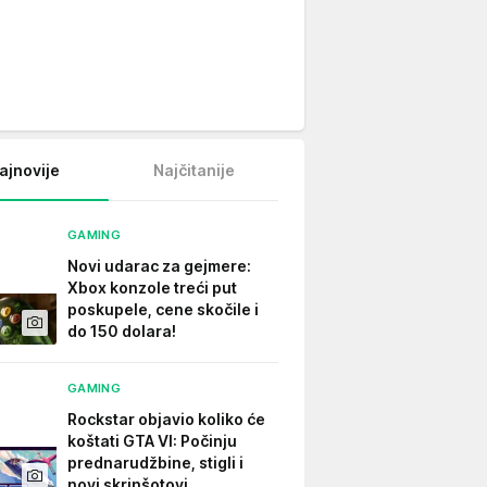
ajnovije
Najčitanije
GAMING
Novi udarac za gejmere:
Xbox konzole treći put
poskupele, cene skočile i
do 150 dolara!
GAMING
Rockstar objavio koliko će
koštati GTA VI: Počinju
prednarudžbine, stigli i
novi skrinšotovi