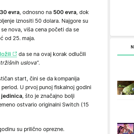
30 evra
, odnosno na
500 evra
, dok
ljenje iznositi 50 dolara. Najgore su
 se nova, viša cena početi da se
eć od 25. maja.
N
ožili
da se na ovaj korak odlučili
ržišnih uslova“
.
tičan start, čini se da kompanija
 period. U prvoj punoj fiskalnoj godini
 jedinica
, što je značajno bolji
emeno ostvario originalni Switch (15
odinu su prilično oprezne.