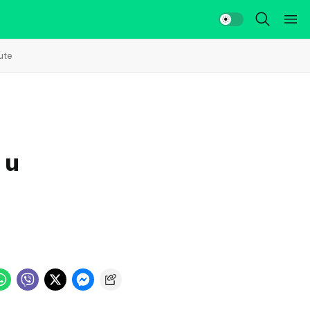
ute
 u