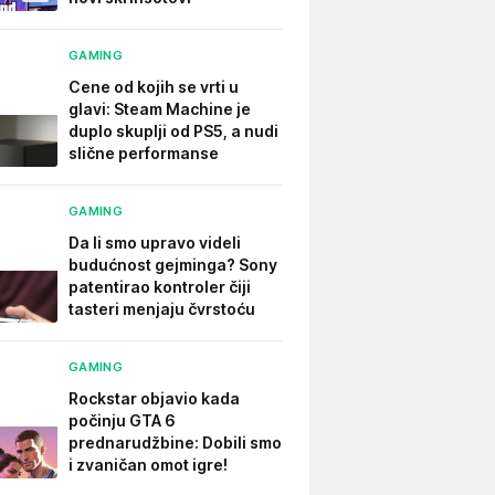
GAMING
Cene od kojih se vrti u
glavi: Steam Machine je
duplo skuplji od PS5, a nudi
slične performanse
GAMING
Da li smo upravo videli
budućnost gejminga? Sony
patentirao kontroler čiji
tasteri menjaju čvrstoću
GAMING
Rockstar objavio kada
počinju GTA 6
prednarudžbine: Dobili smo
i zvaničan omot igre!