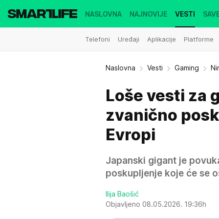
NASLOVNA
NAJNOVIJE
VESTI
SAVE
Telefoni
Uređaji
Aplikacije
Platforme
Naslovna
Vesti
Gaming
Ni
Loše vesti za 
zvanično posku
Evropi
Japanski gigant je povuk
poskupljenje koje će se os
Ilija Baošić
Objavljeno 08.05.2026. 19:36h