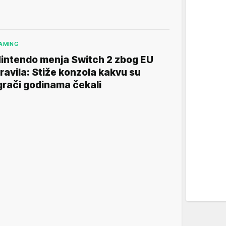
AMING
intendo menja Switch 2 zbog EU
ravila: Stiže konzola kakvu su
grači godinama čekali