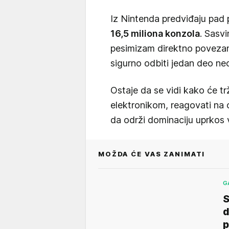
Iz Nintenda predviđaju pad p
16,5 miliona konzola
. Sasvi
pesimizam direktno povezan
sigurno odbiti jedan deo ne
Ostaje da se vidi kako će t
elektronikom, reagovati na o
da održi dominaciju uprkos v
MOŽDA ĆE VAS ZANIMATI
G
S
d
p