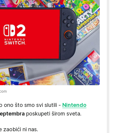
.com
 ono što smo svi slutili -
Nintendo
septembra
poskupeti širom sveta.
zaobići ni nas.