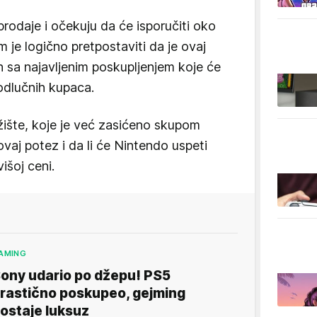
rodaje i očekuju da će isporučiti oko
m je logično pretpostaviti da je ovaj
 sa najavljenim poskupljenjem koje će
odlučnih kupaca.
ržište, koje je već zasićeno skupom
vaj potez i da li će Nintendo uspeti
išoj ceni.
AMING
ony udario po džepu! PS5
rastično poskupeo, gejming
ostaje luksuz