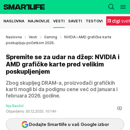
NASLOVNA
NAJNOVIJE
VESTI
SAVETI
TESTOVI
Naslovna
Vesti
Gaming
NVIDIA i AMD grafičke karte
poskupljuju početkom 2026.
Spremite se za udar na džep: NVIDIA i
AMD grafičke karte pred velikim
poskupljenjem
Zbog skupljeg DRAM-a, proizvođači grafičkih
karti mogli bi da podignu cene već od januara i
februara 2026. godine.
Ilija Baošić
Objavljeno 30.12.2025. 10:14h
Dodajte Smartlife u vaš Google izbor