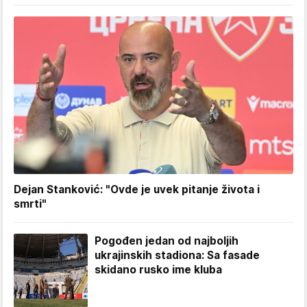
Dejan Stanković: "Ovde je uvek pitanje života i
smrti"
Pogođen jedan od najboljih
ukrajinskih stadiona: Sa fasade
skidano rusko ime kluba