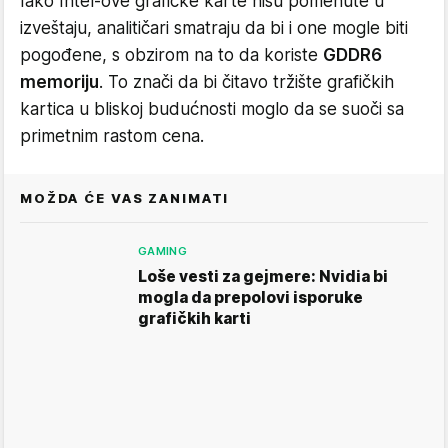
Iako Intel-ove grafičke karte nisu pomenute u
izveštaju, analitičari smatraju da bi i one mogle biti
pogođene, s obzirom na to da koriste
GDDR6
memoriju
. To znači da bi čitavo tržište grafičkih
kartica u bliskoj budućnosti moglo da se suoči sa
primetnim rastom cena.
MOŽDA ĆE VAS ZANIMATI
GAMING
Loše vesti za gejmere: Nvidia bi
mogla da prepolovi isporuke
grafičkih karti