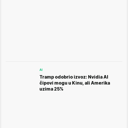
AI
Tramp odobrio izvoz: Nvidia AI
čipovi mogu u Kinu, ali Amerika
uzima 25%