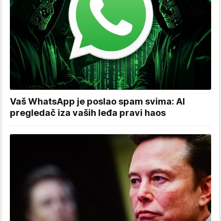
Vaš WhatsApp je poslao spam svima: AI
pregledač iza vaših leđa pravi haos