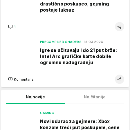
drastično poskupeo, gejming
postaje luksuz
1
PRECOMPILED SHADERS
18.03.2026.
Igre se učitavaju i do 21 put brže:
Intel Arc grafičke karte dobile
ogromnu nadogradnju
Komentariši
Najnovije
Najčitanije
GAMING
Novi udarac za gejmere: Xbox
konzole treći put poskupele, cene