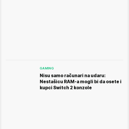
GAMING
Nisu samo računari na udaru:
Nestašicu RAM-a mogli bi da osete i
kupci Switch 2 konzole