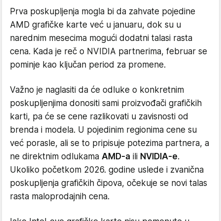
Prva poskupljenja mogla bi da zahvate pojedine
AMD grafičke karte već u januaru, dok su u
narednim mesecima mogući dodatni talasi rasta
cena. Kada je reč o NVIDIA partnerima, februar se
pominje kao ključan period za promene.
Važno je naglasiti da će odluke o konkretnim
poskupljenjima donositi sami proizvođači grafičkih
karti, pa će se cene razlikovati u zavisnosti od
brenda i modela. U pojedinim regionima cene su
već porasle, ali se to pripisuje potezima partnera, a
ne direktnim odlukama
AMD-a
ili
NVIDIA-e
.
Ukoliko početkom 2026. godine uslede i zvanična
poskupljenja grafičkih čipova, očekuje se novi talas
rasta maloprodajnih cena.