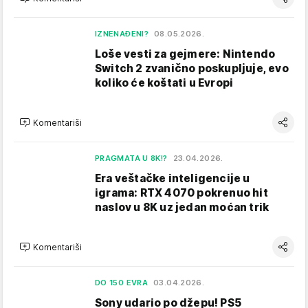
IZNENAĐENI?
08.05.2026.
Loše vesti za gejmere: Nintendo
Switch 2 zvanično poskupljuje, evo
koliko će koštati u Evropi
Komentariši
PRAGMATA U 8K!?
23.04.2026.
Era veštačke inteligencije u
igrama: RTX 4070 pokrenuo hit
naslov u 8K uz jedan moćan trik
Komentariši
DO 150 EVRA
03.04.2026.
Sony udario po džepu! PS5