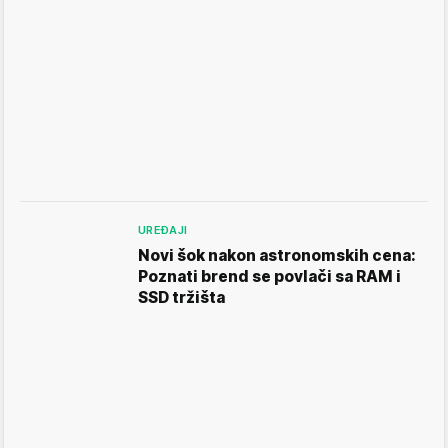
UREĐAJI
Novi šok nakon astronomskih cena:
Poznati brend se povlači sa RAM i
SSD tržišta