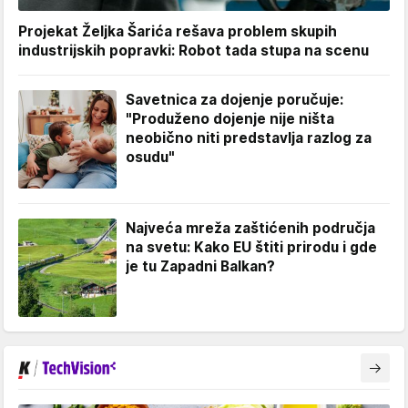
Projekat Željka Šarića rešava problem skupih
industrijskih popravki: Robot tada stupa na scenu
Savetnica za dojenje poručuje:
"Produženo dojenje nije ništa
neobično niti predstavlja razlog za
osudu"
Najveća mreža zaštićenih područja
na svetu: Kako EU štiti prirodu i gde
je tu Zapadni Balkan?