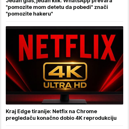
Jedan glas, jedan klik: WhatsApp prevara
"pomozite mom detetu da pobedi" znači
"pomozite hakeru"
Kraj Edge tiranije: Netfix na Chrome
pregledaču konačno dobio 4K reprodukciju