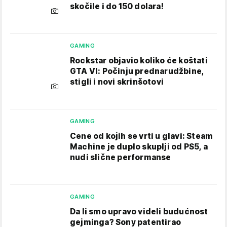
skočile i do 150 dolara!
GAMING
Rockstar objavio koliko će koštati
GTA VI: Počinju prednarudžbine,
stigli i novi skrinšotovi
GAMING
Cene od kojih se vrti u glavi: Steam
Machine je duplo skuplji od PS5, a
nudi slične performanse
GAMING
Da li smo upravo videli budućnost
gejminga? Sony patentirao