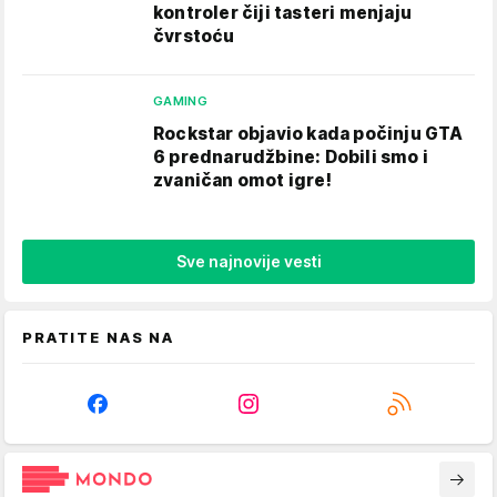
kontroler čiji tasteri menjaju
čvrstoću
GAMING
Rockstar objavio kada počinju GTA
6 prednarudžbine: Dobili smo i
zvaničan omot igre!
Sve najnovije vesti
PRATITE NAS NA