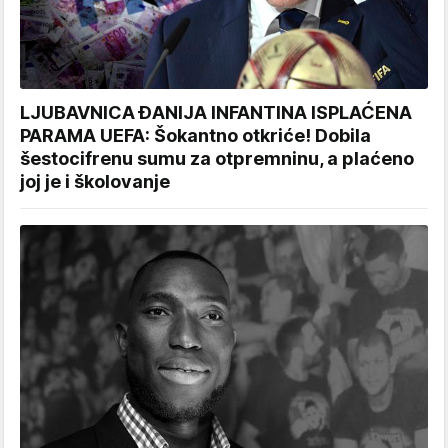
LJUBAVNICA ĐANIJA INFANTINA ISPLAĆENA
PARAMA UEFA: Šokantno otkriće! Dobila
šestocifrenu sumu za otpremninu, a plaćeno
joj je i školovanje