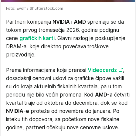
Foto: Evolf / Shutterstock.com
Partneri kompanija
NVIDIA
i
AMD
spremaju se da
tokom prvog tromesečja 2026. godine podignu
cene
grafičkih karti
. Glavni razlog je poskupljenje
DRAM-a, koje direktno povećava troškove
proizvodnje.
Prema informacijama koje prenosi
Videocardz
,
dosadašnji cenovni uslovi za grafičke čipove važili
su do kraja aktuelnih fiskalnih kvartala, pa u tom
periodu nije bilo većih promena. Kod
AMD-a
četvrti
kvartal traje od oktobra do decembra, dok se kod
NVIDIA-e
proteže od novembra do januara. Po
isteku tih dogovora, sa početkom nove fiskalne
godine, partneri očekuju nove cenovne uslove.