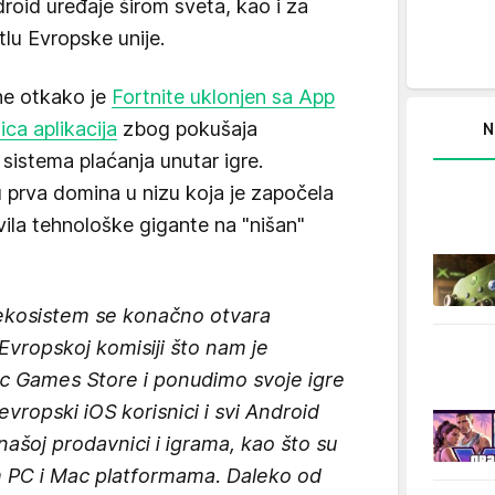
roid uređaje širom sveta, kao i za
tlu Evropske unije.
ine otkako je
Fortnite uklonjen sa App
ca aplikacija
zbog pokušaja
N
sistema plaćanja unutar igre.
ju prva domina u nizu koja je započela
vila tehnološke gigante na "nišan"
 ekosistem se konačno otvara
Evropskoj komisiji što nam je
c Games Store i ponudimo svoje igre
vropski iOS korisnici i svi Android
našoj prodavnici i igrama, kao što su
m PC i Mac platformama. Daleko od