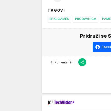
TAGOVI
EPIC GAMES
PRODAVNICA
PAME
Pridruži se 
Face
Komentariši