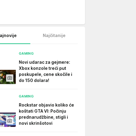
ajnovije
Najčitanije
GAMING
Novi udarac za gejmere:
Xbox konzole treći put
poskupele, cene skočile i
do 150 dolara!
GAMING
Rockstar objavio koliko će
koštati GTA VI: Počinju
prednarudžbine, stigli i
novi skrinšotovi