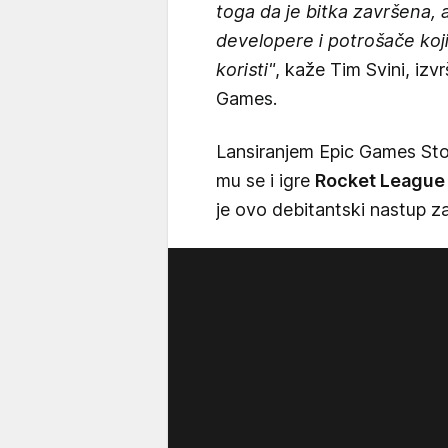
toga da je bitka završena, a
developere i potrošače koji
koristi"
, kaže Tim Svini, izv
Games.
Lansiranjem Epic Games Stor
mu se i igre
Rocket League
je ovo debitantski nastup z