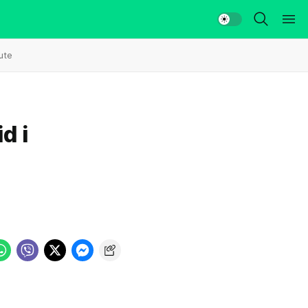
ute
d i