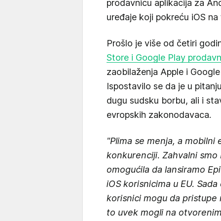
prodavnicu aplikacija za And
uređaje koji pokreću iOS na 
Prošlo je više od četiri god
Store i Google Play prodavni
zaobilaženja Apple i Google 
Ispostavilo se da je u pitan
dugu sudsku borbu, ali i sta
evropskih zakonodavaca.
"Plima se menja, a mobilni
konkurenciji. Zahvalni smo 
omogućila da lansiramo Epi
iOS korisnicima u EU. Sada e
korisnici mogu da pristupe 
to uvek mogli na otvoreni