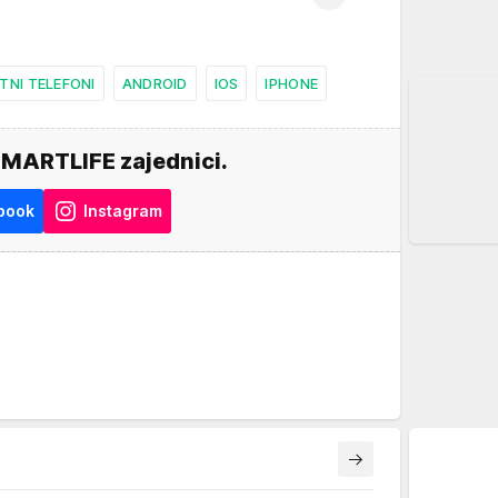
TNI TELEFONI
ANDROID
IOS
IPHONE
SMARTLIFE zajednici.
book
Instagram