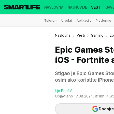
NASLOVNA
NAJNOVIJE
VESTI
SAVE
Telefoni
Uređaji
Aplikacije
Platforme
Naslovna
Vesti
Gaming
Ep
Epic Games St
iOS - Fortnite 
Stigao je Epic Games Sto
osim ako koristite iPhone 
Ilija Baošić
Objavljeno 17.08.2024. 8:18h
→ 8:
Dodajte