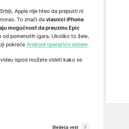
Srbiji, Apple nije hteo da prepusti ni
 morao. To znači da
vlasnici iPhone
maju mogućnost da preuzmu Epic
u od pomenutih igara. Ukoliko to žele,
oji pokreće
Android operativni sistem
.
u videu ispod možete videti kako se
Sledeća vest