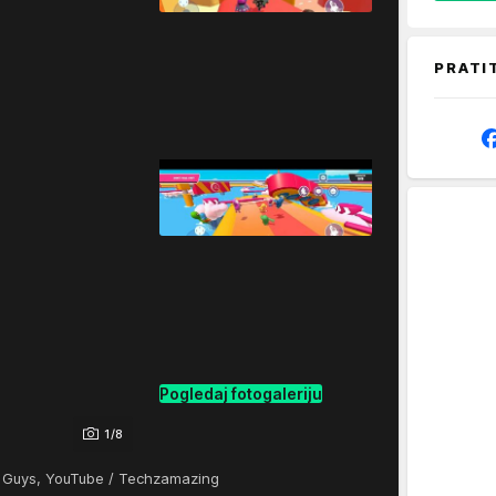
PRATI
Pogledaj fotogaleriju
1/8
ll Guys, YouTube / Techzamazing