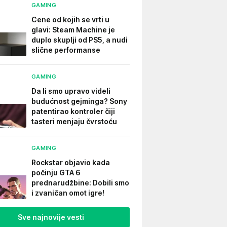
GAMING
Cene od kojih se vrti u
glavi: Steam Machine je
duplo skuplji od PS5, a nudi
slične performanse
GAMING
Da li smo upravo videli
budućnost gejminga? Sony
patentirao kontroler čiji
tasteri menjaju čvrstoću
GAMING
Rockstar objavio kada
počinju GTA 6
prednarudžbine: Dobili smo
i zvaničan omot igre!
Sve najnovije vesti