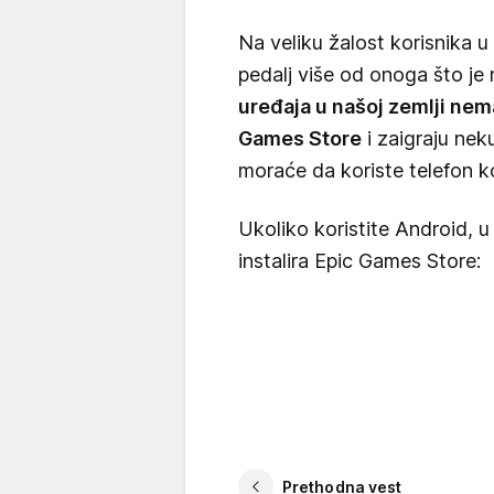
Na veliku žalost korisnika u 
pedalj više od onoga što je
uređaja u našoj zemlji ne
Games Store
i zaigraju nek
moraće da koriste telefon k
Ukoliko koristite Android, 
instalira Epic Games Store:
Prethodna vest