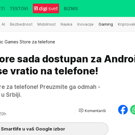
TI
TESTOVI
BIZNIS
AI
Bezbednost
Mobilnost
Nauka
Inovacije
Gaming
Kriptoval
ic Games Store za telefone
ore sada dostupan za Androi
se vratio na telefone!
re za telefone! Preuzmite ga odmah -
u Srbiji.
Komentariši
29h
 Smartlife u vaš Google izbor