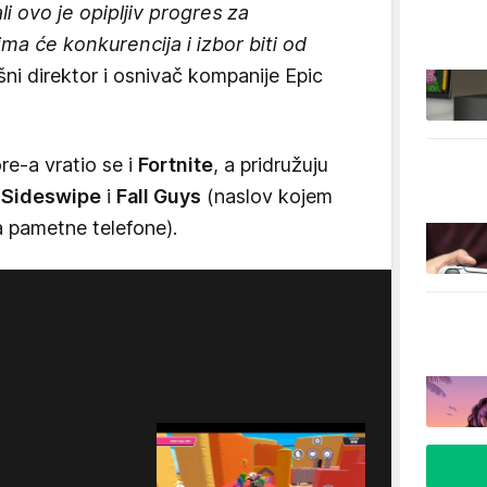
li ovo je opipljiv progres za
ma će konkurencija i izbor biti od
ršni direktor i osnivač kompanije Epic
e-a vratio se i
Fortnite
, a pridružuju
 Sideswipe
i
Fall Guys
(naslov kojem
a pametne telefone).