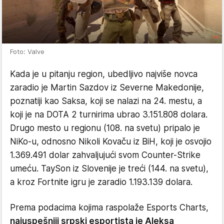
Foto: Valve
Kada je u pitanju region, ubedljivo najviše novca
zaradio je Martin Sazdov iz Severne Makedonije,
poznatiji kao Saksa, koji se nalazi na 24. mestu, a
koji je na DOTA 2 turnirima ubrao 3.151.808 dolara.
Drugo mesto u regionu (108. na svetu) pripalo je
NiKo-u, odnosno Nikoli Kovaču iz BiH, koji je osvojio
1.369.491 dolar zahvaljujući svom Counter-Strike
umeću. TaySon iz Slovenije je treći (144. na svetu),
a kroz Fortnite igru je zaradio 1.193.139 dolara.
Prema podacima kojima raspolaže Esports Charts,
najuspešniji srpski esportista je Aleksa