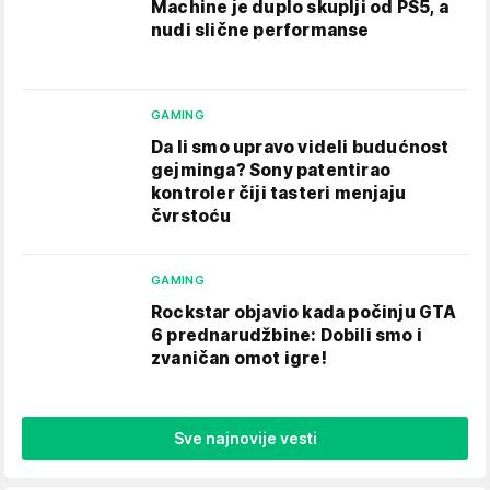
Machine je duplo skuplji od PS5, a
nudi slične performanse
GAMING
Da li smo upravo videli budućnost
gejminga? Sony patentirao
kontroler čiji tasteri menjaju
čvrstoću
GAMING
Rockstar objavio kada počinju GTA
6 prednarudžbine: Dobili smo i
zvaničan omot igre!
Sve najnovije vesti