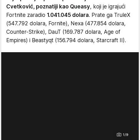
Cvetković, poznatiji kao Queasy
, koji je igrajući
Fortnite zaradio
1.041.045 dolara
. Prate ga TruleX
(547.792 dolara, Fornite), Nexa (477.854 dolara,
Counter-Strike), DauT (169.787 dolara, Age of
Empires) i Beastyqt (156.794 dolara, Starcraft II).
1/9