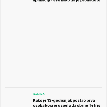
aplikaciji - evo kako da je pronađete
GAMING
Kako je 13-godišnjak postao prva
osoba koja je uspela da obrne Tetris