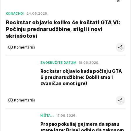
KONAČNO!
24.06.2026.
Rockstar objavio koliko će koštati GTA VI:
Počinju prednarudžbine, stigli i novi
skrinšotovi
Komentariši
ZAOKRUŽITE DATUM
18.06.2026.
Rockstar objavio kada počinju GTA
6 prednarudžbine: Dobili smo i
zvaničan omot igre!
Komentariši
NIŠTA...
17.06.2026.
Propao pokušaj gejmera da spasu
stare igre: Brisel odbio da zakonom