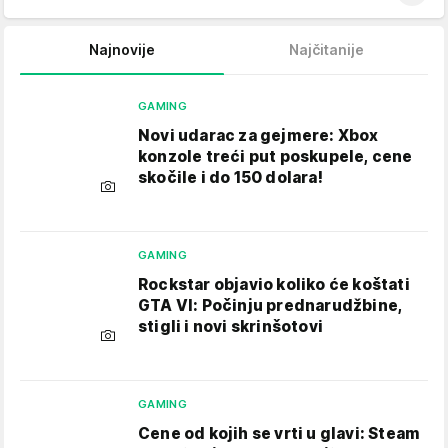
Najnovije
Najčitanije
GAMING
Novi udarac za gejmere: Xbox
konzole treći put poskupele, cene
skočile i do 150 dolara!
GAMING
Rockstar objavio koliko će koštati
GTA VI: Počinju prednarudžbine,
stigli i novi skrinšotovi
GAMING
Cene od kojih se vrti u glavi: Steam