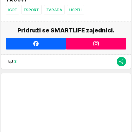
IGRE
ESPORT
ZARADA
USPEH
Pridruži se SMARTLIFE zajednici.
3