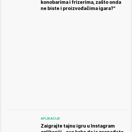
konobarima i frizerima, zašto onda
ne biste i proizvođačima igara?"
APLIKACIJE
Zaigrajte tajnu igru u Instagram