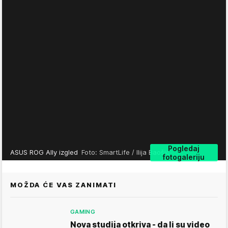
Pogledaj
ASUS ROG Ally izgled
Foto: SmartLife / Ilija Baošić
fotogaleriju
MOŽDA ĆE VAS ZANIMATI
GAMING
Nova studija otkriva - da li su video