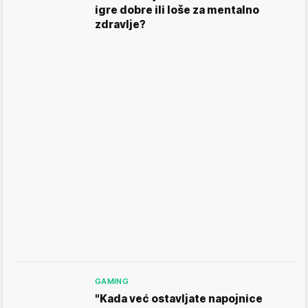
igre dobre ili loše za mentalno
zdravlje?
GAMING
"Kada već ostavljate napojnice