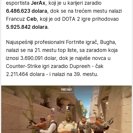
esportista
JerAx
, koji je u karijeri zaradio
6.486.623 dolara
, dok se na trećem mestu nalazi
Francuz
Ceb
, koji je od DOTA 2 igre prihodovao
5.925.842 dolara
.
Najuspešniji profesionalni Fortnite igrač, Bugha,
nalazi se na 21. mestu top liste, sa zaradom koja
iznosi 3.690.091 dolar, dok je najviše novca u
Counter-Strike igri zaradio Dupreeh - čak
2.211.464 dolara - i nalazi na 39. mestu.