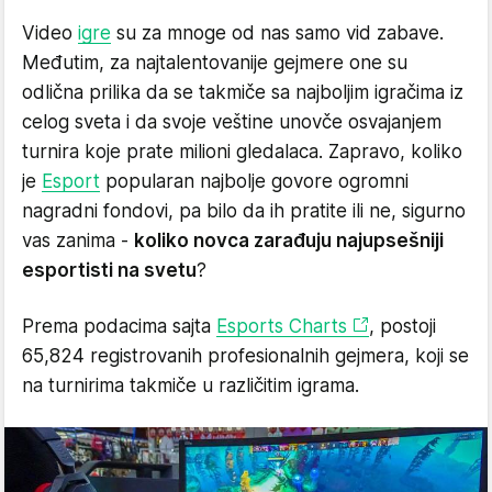
Video
igre
su za mnoge od nas samo vid zabave.
Međutim, za najtalentovanije gejmere one su
odlična prilika da se takmiče sa najboljim igračima iz
celog sveta i da svoje veštine unovče osvajanjem
turnira koje prate milioni gledalaca. Zapravo, koliko
je
Esport
popularan najbolje govore ogromni
nagradni fondovi, pa bilo da ih pratite ili ne, sigurno
vas zanima -
koliko novca zarađuju najupsešniji
esportisti na svetu
?
Prema podacima sajta
Esports Charts
, postoji
65,824 registrovanih profesionalnih gejmera, koji se
na turnirima takmiče u različitim igrama.