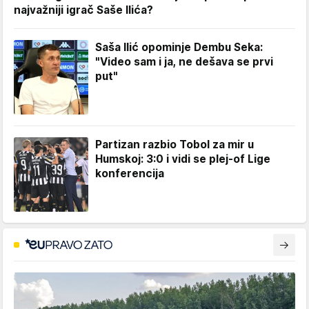
najvažniji igrač Saše Ilića?
Saša Ilić opominje Dembu Seka:
"Video sam i ja, ne dešava se prvi
put"
Partizan razbio Tobol za mir u
Humskoj: 3:0 i vidi se plej-of Lige
konferencija