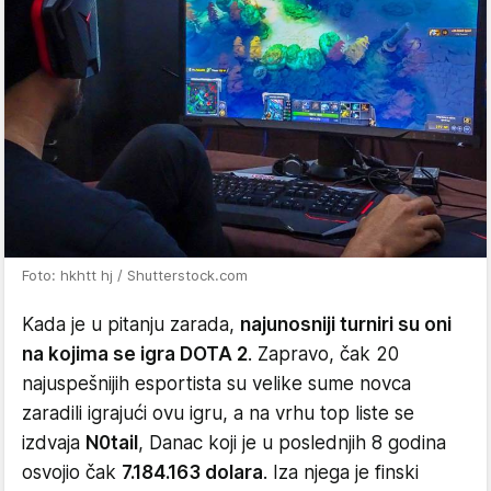
Foto: hkhtt hj / Shutterstock.com
Kada je u pitanju zarada,
najunosniji turniri su oni
na kojima se igra DOTA 2
. Zapravo, čak 20
najuspešnijih esportista su velike sume novca
zaradili igrajući ovu igru, a na vrhu top liste se
izdvaja
N0tail
, Danac koji je u poslednjih 8 godina
osvojio čak
7.184.163 dolara
. Iza njega je finski