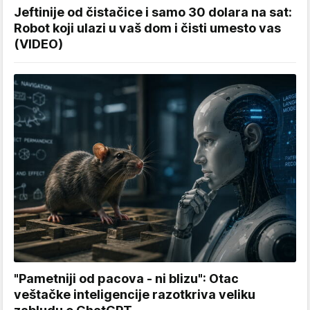
Jeftinije od čistačice i samo 30 dolara na sat:
Robot koji ulazi u vaš dom i čisti umesto vas
(VIDEO)
"Pametniji od pacova - ni blizu": Otac
veštačke inteligencije razotkriva veliku