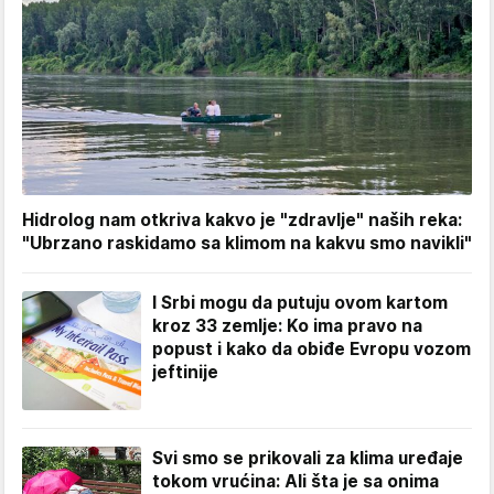
Hidrolog nam otkriva kakvo je "zdravlje" naših reka:
"Ubrzano raskidamo sa klimom na kakvu smo navikli"
I Srbi mogu da putuju ovom kartom
kroz 33 zemlje: Ko ima pravo na
popust i kako da obiđe Evropu vozom
jeftinije
Svi smo se prikovali za klima uređaje
tokom vrućina: Ali šta je sa onima