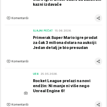
kazni izdavače
Komentariši
SJAJNI PEČAT
15.06.2026.
Primerak Super Mario igre prodat
za čak 3 miliona dolara na aukciji:
Jedan detalj je bio presudan
Komentariši
UE6
25.05.2026.
Rocket League prelazi na novi
endžin: Ni manje ni više nego
Unreal Engine 6!
Komentariši