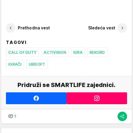
Prethodna vest
Sledeća vest
TAGOVI
CALL OF DUTY
ACTIVISION
IGRA
REKORD
IGRAČI
UBISOFT
Pridruži se SMARTLIFE zajednici.
1