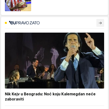
Nik Kejv u Beogradu: Noć koju Kalemegdan neće
zaboraviti