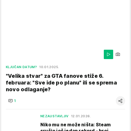
KLJUČAN DATUM?
10.01.2025.
"Velika stvar" za GTA fanove stiže 6.
februara: "Sve ide po planu" ili se sprema
novo odlaganje?
1
NEZAUSTAVLJIV
12.01.2026.
Niko mu ne može ništa: Steam
srušio još jedan rekord - broj