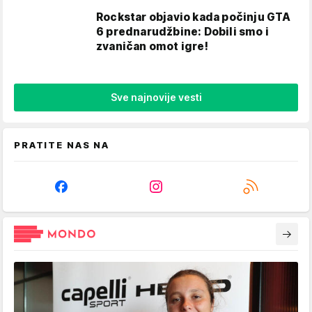
Rockstar objavio kada počinju GTA
6 prednarudžbine: Dobili smo i
zvaničan omot igre!
Sve najnovije vesti
PRATITE NAS NA