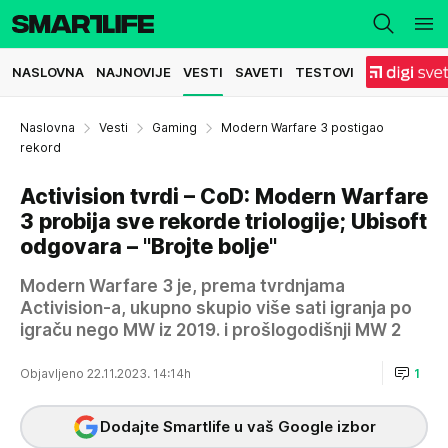
NASLOVNA
NAJNOVIJE
VESTI
SAVETI
TESTOVI
Naslovna
Vesti
Gaming
Modern Warfare 3 postigao
rekord
Activision tvrdi – CoD: Modern Warfare
3 probija sve rekorde triologije; Ubisoft
odgovara – "Brojte bolje"
Modern Warfare 3 je, prema tvrdnjama
Activision-a, ukupno skupio više sati igranja po
igraču nego MW iz 2019. i prošlogodišnji MW 2
Objavljeno 22.11.2023. 14:14h
1
Dodajte Smartlife u vaš Google izbor