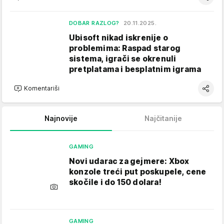
DOBAR RAZLOG?
20.11.2025.
Ubisoft nikad iskrenije o
problemima: Raspad starog
sistema, igrači se okrenuli
pretplatama i besplatnim igrama
Komentariši
Najnovije
Najčitanije
GAMING
Novi udarac za gejmere: Xbox
konzole treći put poskupele, cene
skočile i do 150 dolara!
GAMING