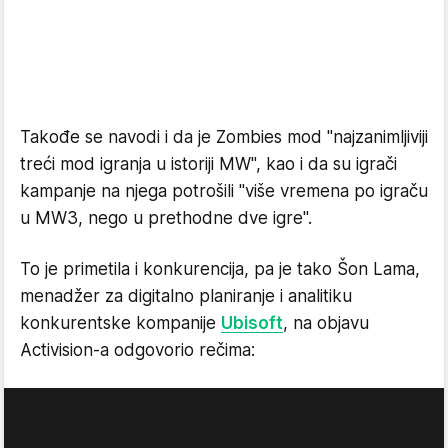
Takođe se navodi i da je Zombies mod "najzanimljiviji
treći mod igranja u istoriji MW", kao i da su igrači
kampanje na njega potrošili "više vremena po igraču
u MW3, nego u prethodne dve igre".
To je primetila i konkurencija, pa je tako Šon Lama,
menadžer za digitalno planiranje i analitiku
konkurentske kompanije
Ubisoft
, na objavu
Activision-a odgovorio rečima: