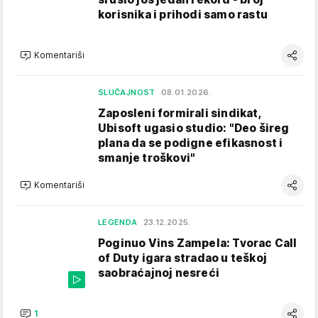
korisnika i prihodi samo rastu
Komentariši
SLUČAJNOST
08.01.2026.
Zaposleni formirali sindikat,
Ubisoft ugasio studio: "Deo šireg
plana da se podigne efikasnost i
smanje troškovi"
Komentariši
LEGENDA
23.12.2025.
Poginuo Vins Zampela: Tvorac Call
of Duty igara stradao u teškoj
saobraćajnoj nesreći
1