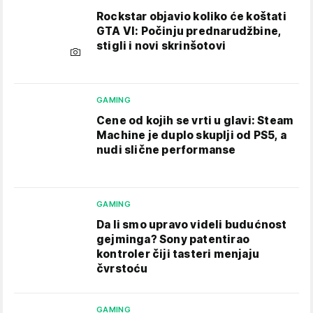
Rockstar objavio koliko će koštati
GTA VI: Počinju prednarudžbine,
stigli i novi skrinšotovi
GAMING
Cene od kojih se vrti u glavi: Steam
Machine je duplo skuplji od PS5, a
nudi slične performanse
GAMING
Da li smo upravo videli budućnost
gejminga? Sony patentirao
kontroler čiji tasteri menjaju
čvrstoću
GAMING