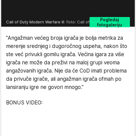
Pogledaj
Call of Duty Modern Warfare III
Foto: Call of Duty
fotogaleriju
"Angažman većeg broja igrača je bolja metrika za
merenje srednjeg i dugoročnog uspeha, nakon što
ste već privukli gomilu igrača. Većina igara za više
igrača ne može da preživi na maloj grupi veoma
angažovanih igrača. Nije da će CoD imati problema
da privuče igrače, ali angažman igrača ofmah po
lansiranju igre ne govori mnogo."
BONUS VIDEO: