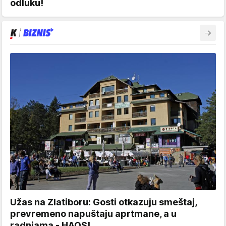
odluku!
Užas na Zlatiboru: Gosti otkazuju smeštaj,
prevremeno napuštaju aprtmane, a u
radnjama - HAOS!