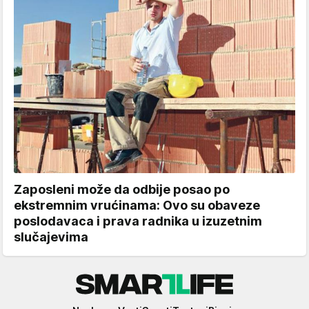
Zaposleni može da odbije posao po
ekstremnim vrućinama: Ovo su obaveze
poslodavaca i prava radnika u izuzetnim
slučajevima
Smartlife