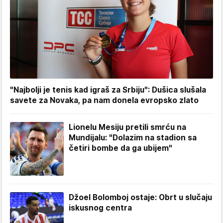
"Najbolji je tenis kad igraš za Srbiju": Dušica slušala
savete za Novaka, pa nam donela evropsko zlato
Lionelu Mesiju pretili smrću na
Mundijalu: "Dolazim na stadion sa
četiri bombe da ga ubijem"
Džoel Bolomboj ostaje: Obrt u slučaju
iskusnog centra