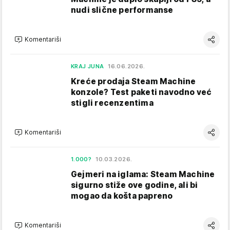
nudi slične performanse
Komentariši
KRAJ JUNA
16.06.2026.
Kreće prodaja Steam Machine
konzole? Test paketi navodno već
stigli recenzentima
Komentariši
1.000?
10.03.2026.
Gejmeri na iglama: Steam Machine
sigurno stiže ove godine, ali bi
mogao da košta papreno
Komentariši