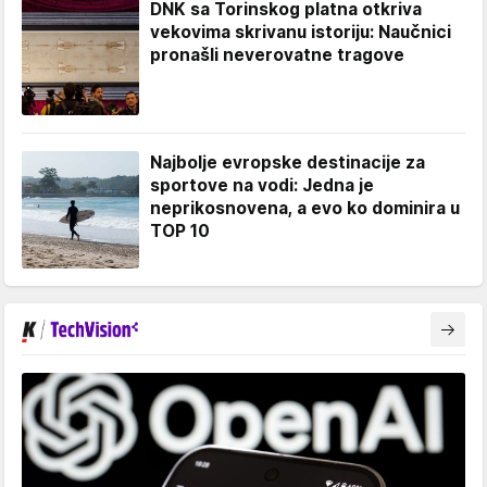
DNK sa Torinskog platna otkriva
vekovima skrivanu istoriju: Naučnici
pronašli neverovatne tragove
Najbolje evropske destinacije za
sportove na vodi: Jedna je
neprikosnovena, a evo ko dominira u
TOP 10