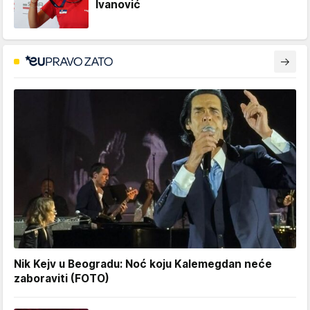
Ivanović
Nik Kejv u Beogradu: Noć koju Kalemegdan neće
zaboraviti (FOTO)