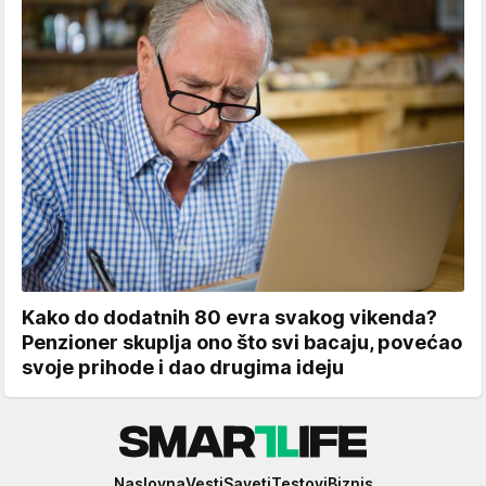
Kako do dodatnih 80 evra svakog vikenda?
Penzioner skuplja ono što svi bacaju, povećao
svoje prihode i dao drugima ideju
Smartlife
Naslovna
Vesti
Saveti
Testovi
Biznis