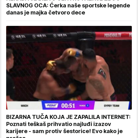
SLAVNOG OCA: Ćerka naše sportske legende
danas je majka četvoro dece
BIZARNA TUČA KOJA JE ZAPALILA INTERNET:
Poznati teškaš prihvatio najluđi izazov
karijere - sam protiv šestorice! Evo kako je