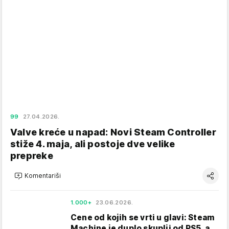
99
27.04.2026.
Valve kreće u napad: Novi Steam Controller
stiže 4. maja, ali postoje dve velike
prepreke
Komentariši
1.000+
23.06.2026.
Cene od kojih se vrti u glavi: Steam
Machine je duplo skuplji od PS5, a