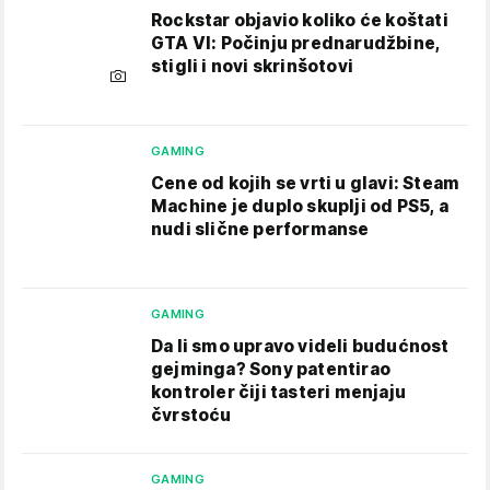
Rockstar objavio koliko će koštati
GTA VI: Počinju prednarudžbine,
stigli i novi skrinšotovi
GAMING
Cene od kojih se vrti u glavi: Steam
Machine je duplo skuplji od PS5, a
nudi slične performanse
GAMING
Da li smo upravo videli budućnost
gejminga? Sony patentirao
kontroler čiji tasteri menjaju
čvrstoću
GAMING