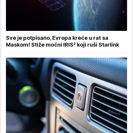
Sve je potpisano, Evropa kreće u rat sa
Maskom! Stiže moćni IRIS² koji ruši Starlink