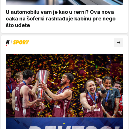
U automobilu vam je kao u rerni? Ova nova
caka na šoferki rashlađuje kabinu pre nego
što uđete