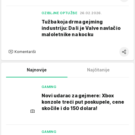
OZIBLJNE OPTUŽBE
26.02.2026.
Tužba koja drma gejming
industriju: Da li je Valve navlačio
maloletnike na kocku
Komentariši
Najnovije
Najčitanije
GAMING
Novi udarac za gejmere: Xbox
konzole treći put poskupele, cene
skočile i do 150 dolara!
GAMING