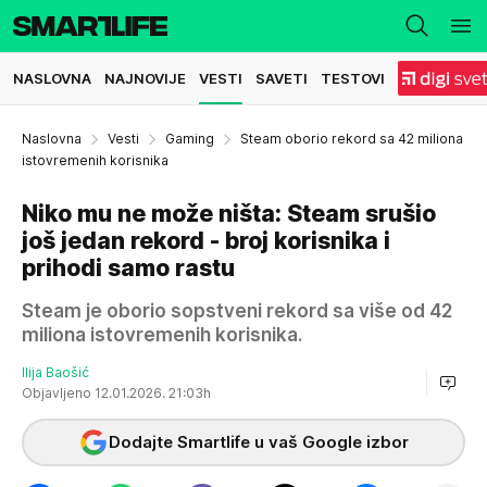
NASLOVNA
NAJNOVIJE
VESTI
SAVETI
TESTOVI
Naslovna
Vesti
Gaming
Steam oborio rekord sa 42 miliona
istovremenih korisnika
Niko mu ne može ništa: Steam srušio
još jedan rekord - broj korisnika i
prihodi samo rastu
Steam je oborio sopstveni rekord sa više od 42
miliona istovremenih korisnika.
Ilija Baošić
Objavljeno 12.01.2026. 21:03h
Dodajte Smartlife u vaš Google izbor