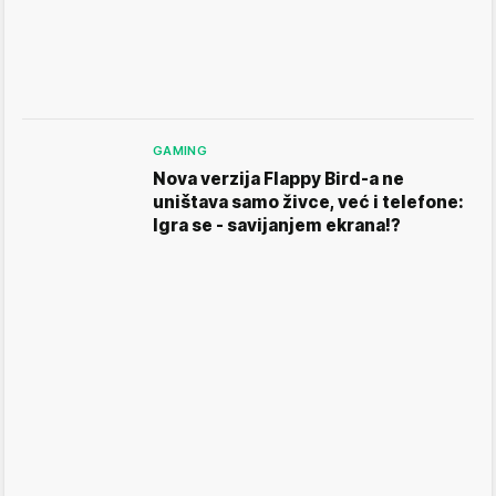
GAMING
Nova verzija Flappy Bird-a ne
uništava samo živce, već i telefone:
Igra se - savijanjem ekrana!?