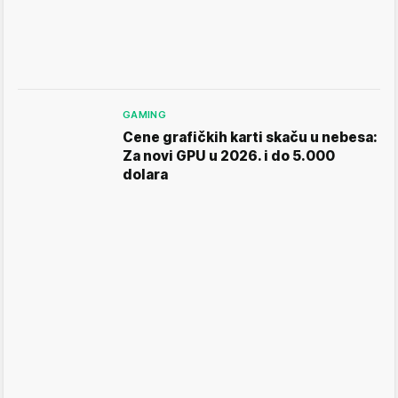
GAMING
Cene grafičkih karti skaču u nebesa:
Za novi GPU u 2026. i do 5.000
dolara