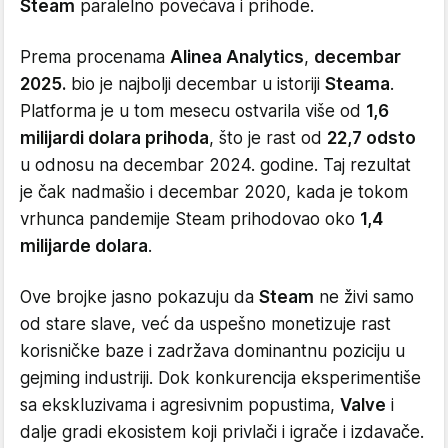
Steam
paralelno povećava i prihode.
Prema procenama
Alinea Analytics
,
decembar
2025.
bio je najbolji decembar u istoriji
Steama
.
Platforma je u tom mesecu ostvarila više od
1,6
milijardi dolara prihoda
, što je rast od
22,7 odsto
u odnosu na decembar 2024. godine. Taj rezultat
je čak nadmašio i decembar 2020, kada je tokom
vrhunca pandemije Steam prihodovao oko
1,4
milijarde dolara
.
Ove brojke jasno pokazuju da
Steam
ne živi samo
od stare slave, već da uspešno monetizuje rast
korisničke baze i zadržava dominantnu poziciju u
gejming industriji. Dok konkurencija eksperimentiše
sa ekskluzivama i agresivnim popustima,
Valve
i
dalje gradi ekosistem koji privlači i igrače i izdavače.