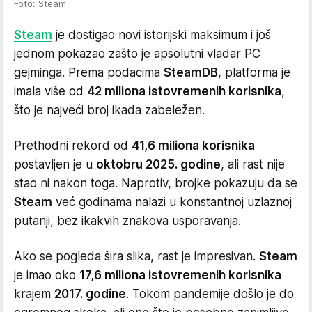
Foto: Steam
Steam
je dostigao novi istorijski maksimum i još
jednom pokazao zašto je apsolutni vladar PC
gejminga. Prema podacima
SteamDB
, platforma je
imala više od
42 miliona istovremenih korisnika
,
što je najveći broj ikada zabeležen.
Prethodni rekord od
41,6 miliona korisnika
postavljen je u
oktobru 2025. godine
, ali rast nije
stao ni nakon toga. Naprotiv, brojke pokazuju da se
Steam
već godinama nalazi u konstantnoj uzlaznoj
putanji, bez ikakvih znakova usporavanja.
Ako se pogleda šira slika, rast je impresivan.
Steam
je imao oko
17,6 miliona istovremenih korisnika
krajem
2017. godine
. Tokom pandemije došlo je do