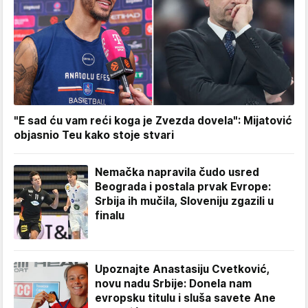
"E sad ću vam reći koga je Zvezda dovela": Mijatović
objasnio Teu kako stoje stvari
Nemačka napravila čudo usred
Beograda i postala prvak Evrope:
Srbija ih mučila, Sloveniju zgazili u
finalu
Upoznajte Anastasiju Cvetković,
novu nadu Srbije: Donela nam
evropsku titulu i sluša savete Ane