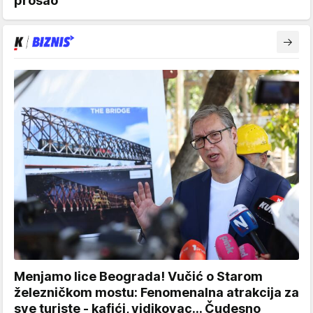
prošao
Menjamo lice Beograda! Vučić o Starom
železničkom mostu: Fenomenalna atrakcija za
sve turiste - kafići, vidikovac... Čudesno