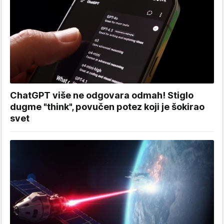
ChatGPT više ne odgovara odmah! Stiglo
dugme "think", povučen potez koji je šokirao
svet