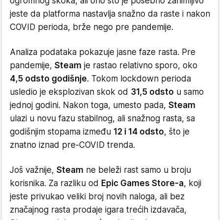
ogromnog skoka, ali ono što je posebno zanimljivo
jeste da platforma nastavlja snažno da raste i nakon
COVID perioda, brže nego pre pandemije.
Analiza podataka pokazuje jasne faze rasta. Pre
pandemije,
Steam
je rastao relativno sporo, oko
4,5 odsto godišnje
. Tokom lockdown perioda
usledio je eksplozivan skok od
31,5 odsto
u samo
jednoj godini. Nakon toga, umesto pada,
Steam
ulazi u novu fazu stabilnog, ali snažnog rasta, sa
godišnjim stopama između
12 i 14 odsto
, što je
znatno iznad pre-COVID trenda.
Još važnije,
Steam
ne beleži rast samo u broju
korisnika. Za razliku od
Epic Games Store-a
, koji
jeste privukao veliki broj novih naloga, ali bez
značajnog rasta prodaje igara trećih izdavača,