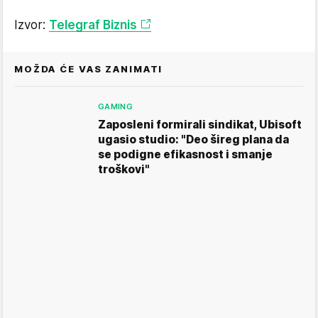
Izvor:
Telegraf Biznis
MOŽDA ĆE VAS ZANIMATI
GAMING
Zaposleni formirali sindikat, Ubisoft
ugasio studio: "Deo šireg plana da
se podigne efikasnost i smanje
troškovi"