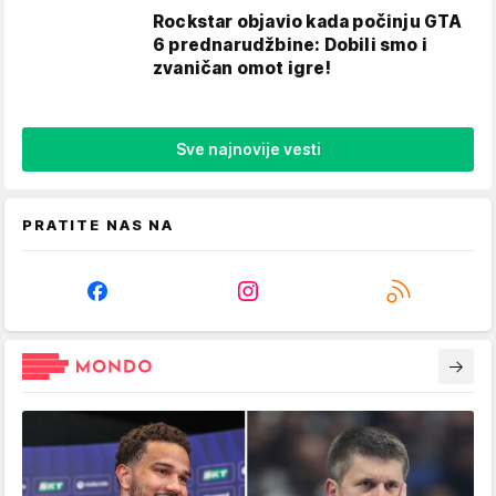
Rockstar objavio kada počinju GTA
6 prednarudžbine: Dobili smo i
zvaničan omot igre!
Sve najnovije vesti
PRATITE NAS NA