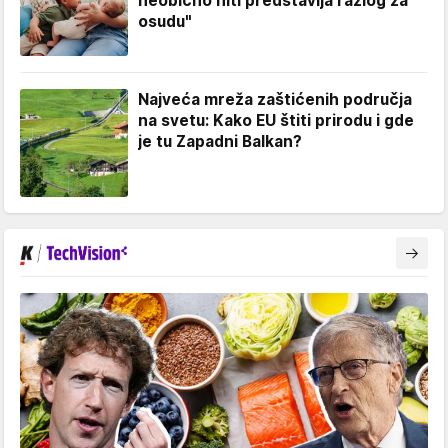
neobično niti predstavlja razlog za
osudu"
Najveća mreža zaštićenih područja
na svetu: Kako EU štiti prirodu i gde
je tu Zapadni Balkan?