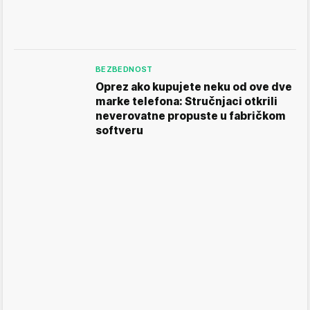
BEZBEDNOST
Oprez ako kupujete neku od ove dve
marke telefona: Stručnjaci otkrili
neverovatne propuste u fabričkom
softveru