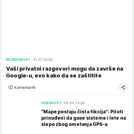
BEZBEDNOST
31.07.2026.
Vaši privatni razgovori mogu da završe na
Google-u, evo kako da se zaštitite
Komentariši
OPASNOST
29.04.2026.
"Mape postaju čista fikcija": Piloti
prinuđeni da gase sisteme i lete na
slepo zbog ometanja GPS-a