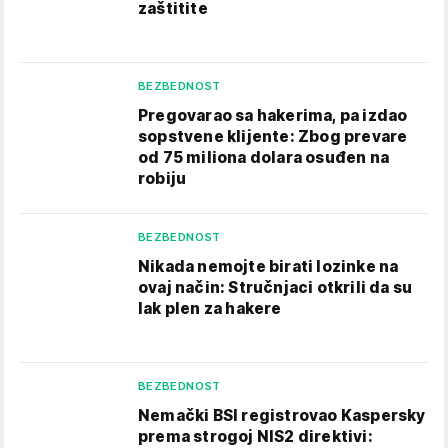
zaštitite
BEZBEDNOST
Pregovarao sa hakerima, pa izdao
sopstvene klijente: Zbog prevare
od 75 miliona dolara osuđen na
robiju
BEZBEDNOST
Nikada nemojte birati lozinke na
ovaj način: Stručnjaci otkrili da su
lak plen za hakere
BEZBEDNOST
Nemački BSI registrovao Kaspersky
prema strogoj NIS2 direktivi: