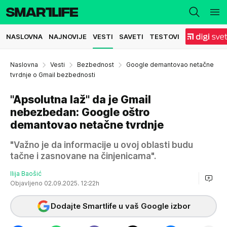
NASLOVNA
NAJNOVIJE
VESTI
SAVETI
TESTOVI
Naslovna
Vesti
Bezbednost
Google demantovao netačne
tvrdnje o Gmail bezbednosti
"Apsolutna laž" da je Gmail
nebezbedan: Google oštro
demantovao netačne tvrdnje
"Važno je da informacije u ovoj oblasti budu
tačne i zasnovane na činjenicama".
Ilija Baošić
Objavljeno 02.09.2025. 12:22h
Dodajte Smartlife u vaš Google izbor