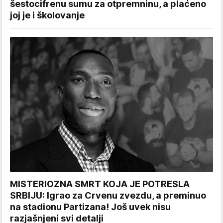
šestocifrenu sumu za otpremninu, a plaćeno
joj je i školovanje
MISTERIOZNA SMRT KOJA JE POTRESLA
SRBIJU: Igrao za Crvenu zvezdu, a preminuo
na stadionu Partizana! Još uvek nisu
razjašnjeni svi detalji