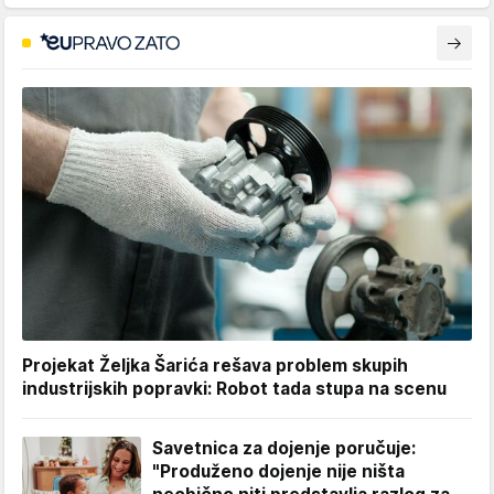
Projekat Željka Šarića rešava problem skupih
industrijskih popravki: Robot tada stupa na scenu
Savetnica za dojenje poručuje:
"Produženo dojenje nije ništa