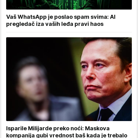
Vaš WhatsApp je poslao spam svima: AI
pregledač iza vaših leđa pravi haos
Isparile Milijarde preko noći: Maskova
kompanija gubi vrednost baš kada je trebalo