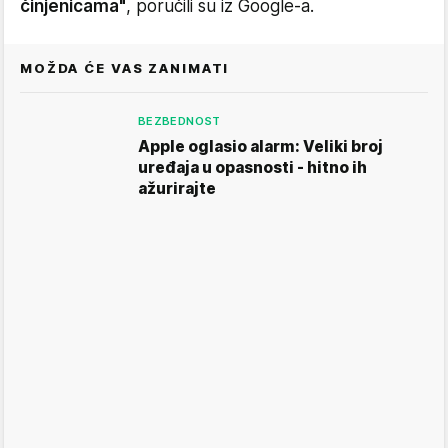
činjenicama"
, poručili su iz Google-a.
MOŽDA ĆE VAS ZANIMATI
BEZBEDNOST
Apple oglasio alarm: Veliki broj
uređaja u opasnosti - hitno ih
ažurirajte