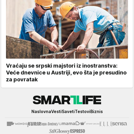
Vraćaju se srpski majstori iz inostranstva:
Veće dnevnice u Austriji, evo šta je presudino
za povratak
Smartlife
Naslovna
Vesti
Saveti
Testovi
Biznis