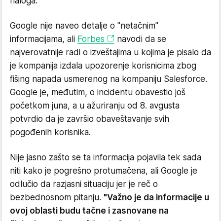
naloga.
Google nije naveo detalje o "netačnim"
informacijama, ali
Forbes
navodi da se
najverovatnije radi o izveštajima u kojima je pisalo da
je kompanija izdala upozorenje korisnicima zbog
fišing napada usmerenog na kompaniju Salesforce.
Google je, međutim, o incidentu obavestio još
početkom juna, a u ažuriranju od 8. avgusta
potvrdio da je završio obaveštavanje svih
pogođenih korisnika.
Nije jasno zašto se ta informacija pojavila tek sada
niti kako je pogrešno protumačena, ali Google je
odlučio da razjasni situaciju jer je reč o
bezbednosnom pitanju.
"Važno je da informacije u
ovoj oblasti budu tačne i zasnovane na