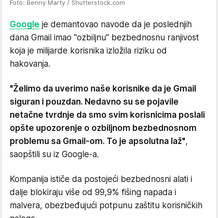
Foto: Benny Marty / Shutterstock.com
Google
je demantovao navode da je poslednjih
dana Gmail imao "ozbiljnu" bezbednosnu ranjivost
koja je milijarde korisnika izložila riziku od
hakovanja.
"Želimo da uverimo naše korisnike da je Gmail
siguran i pouzdan. Nedavno su se pojavile
netačne tvrdnje da smo svim korisnicima poslali
opšte upozorenje o ozbiljnom bezbednosnom
problemu sa Gmail-om. To je apsolutna laž"
,
saopštili su iz Google-a.
Kompanija ističe da postojeći bezbednosni alati i
dalje blokiraju više od 99,9% fišing napada i
malvera, obezbeđujući potpunu zaštitu korisničkih