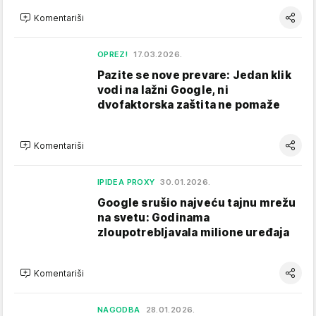
Komentariši
OPREZ!
17.03.2026.
Pazite se nove prevare: Jedan klik
vodi na lažni Google, ni
dvofaktorska zaštita ne pomaže
Komentariši
IPIDEA PROXY
30.01.2026.
Google srušio najveću tajnu mrežu
na svetu: Godinama
zloupotrebljavala milione uređaja
Komentariši
NAGODBA
28.01.2026.