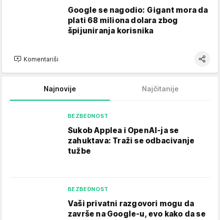
Google se nagodio: Gigant mora da
plati 68 miliona dolara zbog
špijuniranja korisnika
Komentariši
Najnovije
Najčitanije
BEZBEDNOST
Sukob Applea i OpenAI-ja se
zahuktava: Traži se odbacivanje
tužbe
BEZBEDNOST
Vaši privatni razgovori mogu da
završe na Google-u, evo kako da se