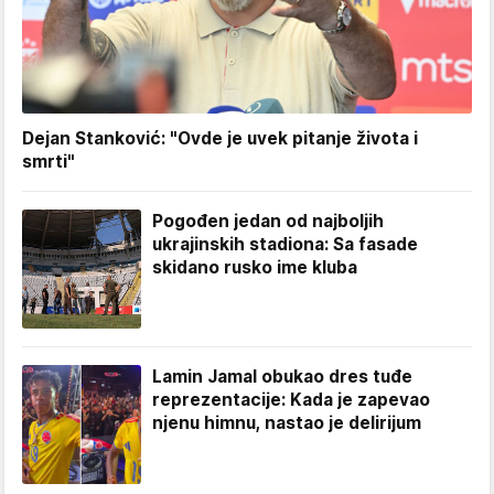
Dejan Stanković: "Ovde je uvek pitanje života i
smrti"
Pogođen jedan od najboljih
ukrajinskih stadiona: Sa fasade
skidano rusko ime kluba
Lamin Jamal obukao dres tuđe
reprezentacije: Kada je zapevao
njenu himnu, nastao je delirijum