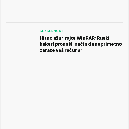
BEZBEDNOST
Hitno ažurirajte WinRAR: Ruski
hakeri pronašli način da neprimetno
zaraze vaš računar