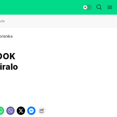
ute
orisnika
OOK
iralo