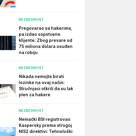
BEZBEDNOST
Pregovarao sa hakerima,
pa izdao sopstvene
klijente: Zbog prevare od
75 miliona dolara osuđen
na robiju
BEZBEDNOST
Nikada nemojte birati
lozinke na ovaj način:
Stručnjaci otkrili da su lak
plen za hakere
BEZBEDNOST
Nemački BSI registrovao
Kaspersky prema strogoj
NIS2 direktivi: Tehnološki