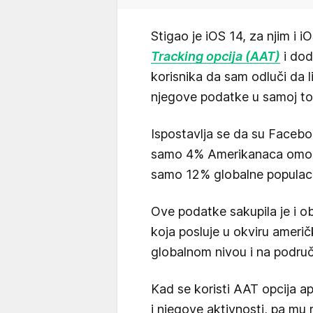
Stigao je iOS 14, za njim i i
Tracking opcija (AAT)
i dod
korisnika da sam odluči da li 
njegove podatke u samoj toj a
Ispostavlja se da su Faceboo
samo 4% Amerikanaca omoguć
samo 12% globalne populaci
Ove podatke sakupila je i o
koja posluje u okviru ameri
globalnom nivou i na podru
Kad se koristi AAT opcija ap
i njegove aktivnosti, pa mu r