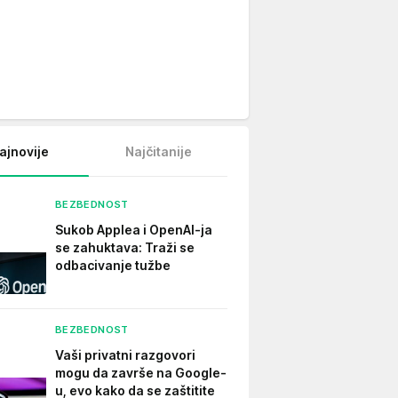
ajnovije
Najčitanije
BEZBEDNOST
Sukob Applea i OpenAI-ja
se zahuktava: Traži se
odbacivanje tužbe
BEZBEDNOST
Vaši privatni razgovori
mogu da završe na Google-
u, evo kako da se zaštitite