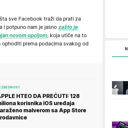
ta sve Facebook traži da prati za
a i potpuno nam je jasno
zašto je
ajan novom opcijom
, koja utiče na to
a ophoditi prema podacima svakog od
N
EZBEDNOST
PPLE HTEO DA PREĆUTI: 128
iliona korisnika iOS uređaja
araženo malverom sa App Store
rodavnice