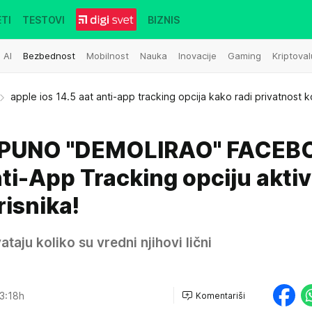
TI
TESTOVI
BIZNIS
AI
Bezbednost
Mobilnost
Nauka
Inovacije
Gaming
Kriptoval
apple ios 14.5 aat anti-app tracking opcija kako radi privatnost k
TPUNO "DEMOLIRAO" FACEB
i-App Tracking opciju aktiv
isnika!
vataju koliko su vredni njihovi lični
3:18h
Komentariši