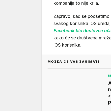
kompanija to nije krila.
Zapravo, kad se podsetimo š
svakog korisnika iOS uređaj
Facebook bio doslovce oč
kako će se društvena mrež
iOS korisnika.
MOŽDA ĆE VAS ZANIMATI
B
A
m
z
p