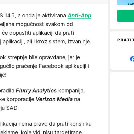
OS 14.5, a onda je aktivirana
Anti-App
eljena mogućnost svakom od
će dopustiti aplikaciji da prati
PRATI
plikaciji, ali i kroz sistem, izvan nje.
k strepnje bile opravdane, jer je
ilo praćenje Facebook aplikaciji i
je!
bradila
Flurry Analytics
kompanija,
čke korporacije
Verizon Media
na
čju SAD.
likacija nema pravo da prati korisnika
eklame, koje vidi nisu targetirane,