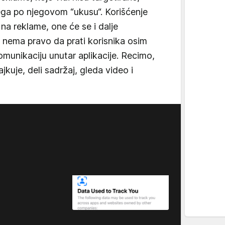
ega po njegovom “ukusu“. Korišćenje
 na reklame, one će se i dalje
iše nema pravo da prati korisnika osim
omunikaciju unutar aplikacije. Recimo,
jkuje, deli sadržaj, gleda video i