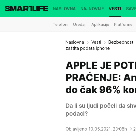
NASLOVNA
NAJNOVIJE
VESTI
SAVE
Telefoni
Uređaji
Aplikacije
Platforme
Naslovna
Vesti
Bezbednost
zaštita podata iphone
APPLE JE PO
PRAĆENJE: Ant
do čak 96% kor
Da li su ljudi počeli da sh
podaci?
Objavljeno 10.05.2021. 23:08h
→ 2