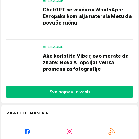
APLIKACIJE
ChatGPT se vraća na WhatsApp:
Evropska komisija naterala Metu da
povuče ručnu
APLIKACIJE
Ako koristite Viber, ovo morate da
znate: Nova AI opcija i velika
promena za fotografije
Sve najnovije vesti
PRATITE NAS NA