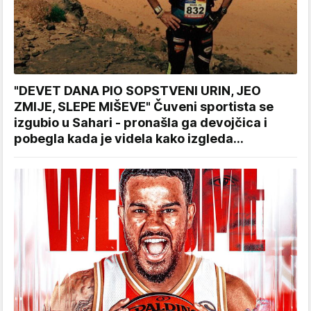
"DEVET DANA PIO SOPSTVENI URIN, JEO
ZMIJE, SLEPE MIŠEVE" Čuveni sportista se
izgubio u Sahari - pronašla ga devojčica i
pobegla kada je videla kako izgleda...