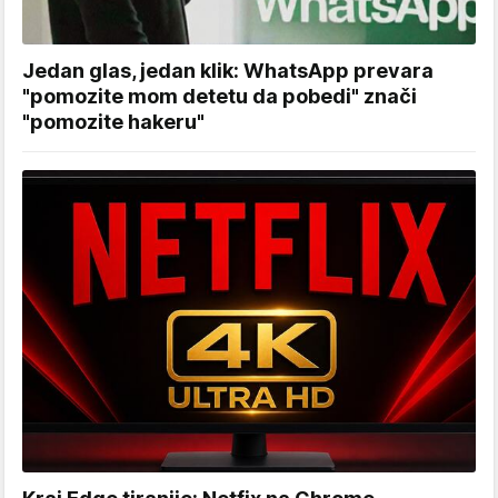
Jedan glas, jedan klik: WhatsApp prevara
"pomozite mom detetu da pobedi" znači
"pomozite hakeru"