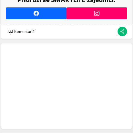
Pridruži se SMARTLIFE zajednici.
Komentariši