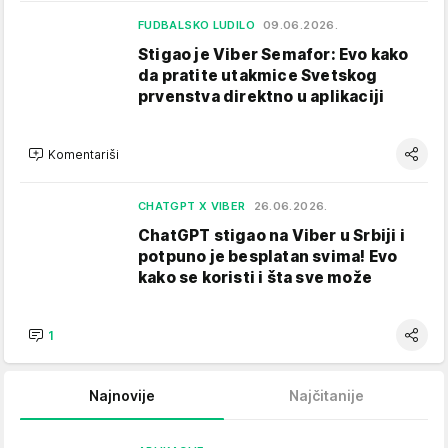
FUDBALSKO LUDILO
09.06.2026.
Stigao je Viber Semafor: Evo kako
da pratite utakmice Svetskog
prvenstva direktno u aplikaciji
Komentariši
CHATGPT X VIBER
26.06.2026.
ChatGPT stigao na Viber u Srbiji i
potpuno je besplatan svima! Evo
kako se koristi i šta sve može
1
Najnovije
Najčitanije