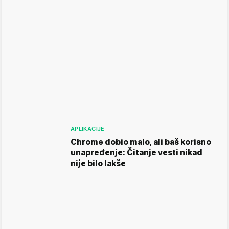
APLIKACIJE
Chrome dobio malo, ali baš korisno
unapređenje: Čitanje vesti nikad
nije bilo lakše