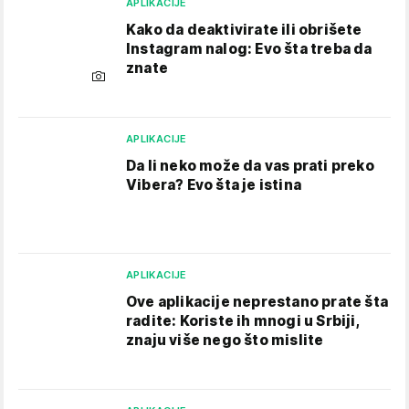
APLIKACIJE
Kako da deaktivirate ili obrišete
Instagram nalog: Evo šta treba da
znate
APLIKACIJE
Da li neko može da vas prati preko
Vibera? Evo šta je istina
APLIKACIJE
Ove aplikacije neprestano prate šta
radite: Koriste ih mnogi u Srbiji,
znaju više nego što mislite