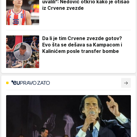
uvalili": Nedović otkrio kako je otišao
iz Crvene zvezde
Da li je tim Crvene zvezde gotov?
Evo šta se dešava sa Kampacom i
Kalinićem posle transfer bombe