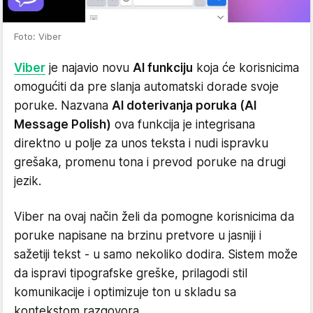
Foto: Viber
Viber
je najavio novu
AI funkciju
koja će korisnicima
omogućiti da pre slanja automatski dorade svoje
poruke. Nazvana
AI doterivanja poruka (AI
Message Polish)
ova funkcija je integrisana
direktno u polje za unos teksta i nudi ispravku
grešaka, promenu tona i prevod poruke na drugi
jezik.
Viber na ovaj način želi da pomogne korisnicima da
poruke napisane na brzinu pretvore u jasniji i
sažetiji tekst - u samo nekoliko dodira. Sistem može
da ispravi tipografske greške, prilagodi stil
komunikacije i optimizuje ton u skladu sa
kontekstom razgovora.