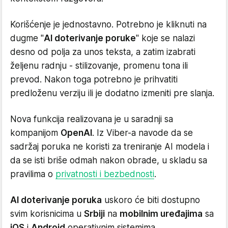
Korišćenje je jednostavno. Potrebno je kliknuti na
dugme "
AI doterivanje poruke
" koje se nalazi
desno od polja za unos teksta, a zatim izabrati
željenu radnju - stilizovanje, promenu tona ili
prevod. Nakon toga potrebno je prihvatiti
predloženu verziju ili je dodatno izmeniti pre slanja.
Nova funkcija realizovana je u saradnji sa
kompanijom
OpenAI
. Iz Viber-a navode da se
sadržaj poruka ne koristi za treniranje AI modela i
da se isti briše odmah nakon obrade, u skladu sa
pravilima o
privatnosti i bezbednosti
.
AI doterivanje poruka
uskoro će biti dostupno
svim korisnicima u
Srbiji
na
mobilnim uređajima
sa
iOS
i
Android
operativnim sistemima.