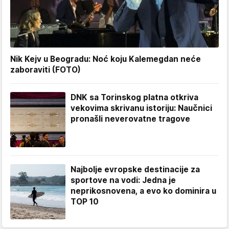
Nik Kejv u Beogradu: Noć koju Kalemegdan neće
zaboraviti (FOTO)
DNK sa Torinskog platna otkriva
vekovima skrivanu istoriju: Naučnici
pronašli neverovatne tragove
Najbolje evropske destinacije za
sportove na vodi: Jedna je
neprikosnovena, a evo ko dominira u
TOP 10