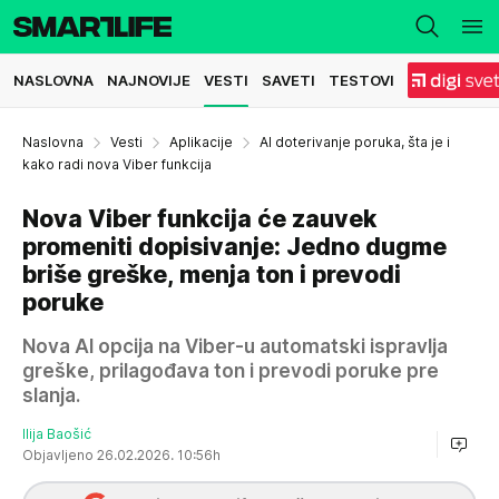
NASLOVNA
NAJNOVIJE
VESTI
SAVETI
TESTOVI
Naslovna
Vesti
Aplikacije
AI doterivanje poruka, šta je i
kako radi nova Viber funkcija
Nova Viber funkcija će zauvek
promeniti dopisivanje: Jedno dugme
briše greške, menja ton i prevodi
poruke
Nova AI opcija na Viber-u automatski ispravlja
greške, prilagođava ton i prevodi poruke pre
slanja.
Ilija Baošić
Objavljeno 26.02.2026. 10:56h