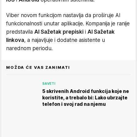
Viber novom funkcijom nastavlja da proširuje AI
funkcionalnosti unutar aplikacije. Kompanija je ranije
predstavila
AI Sažetak prepiski
i
AI Sažetak
linkova
, a najavljuje i dodatne asistente u
narednom periodu.
MOŽDA ĆE VAS ZANIMATI
SAVETI
5 skrivenih Android funkcija koje ne
koristite, a trebalo bi: Lako ubrzajte
telefon i svoj rad na njemu