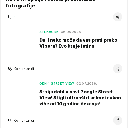
fotografije
1
APLIKACIJE
06.08.2026.
Da li neko može da vas prati preko
Vibera? Evo šta je istina
Komentariši
GEN 4 STREET VIEW
02.07.2026.
Srbija dobila novi Google Street
View! Stigli ultraoštri snimci nakon
više od 10 godina čekanja!
Komentariši