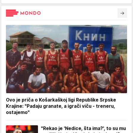
Ovo je priča o Košarkaškoj ligi Republike Srpske
Krajine: "Padaju granate, a igrači viču - treneru,
ostajemo"
"Rekao je 'Nedice, šta ima?', to su mu