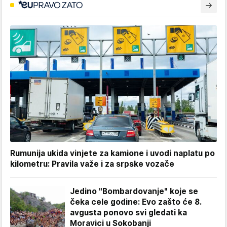
Rumunija ukida vinjete za kamione i uvodi naplatu po
kilometru: Pravila važe i za srpske vozače
Jedino "Bombardovanje" koje se
čeka cele godine: Evo zašto će 8.
avgusta ponovo svi gledati ka
Moravici u Sokobanji