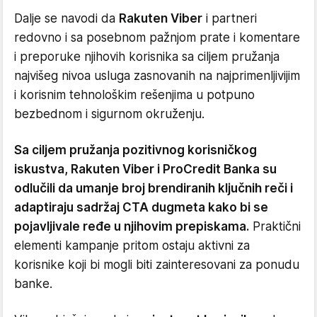
Dalje se navodi da
Rakuten Viber
i partneri
redovno i sa posebnom pažnjom prate i komentare
i preporuke njihovih korisnika sa ciljem pružanja
najvišeg nivoa usluga zasnovanih na najprimenljivijim
i korisnim tehnološkim rešenjima u potpuno
bezbednom i sigurnom okruženju.
Sa ciljem pružanja pozitivnog korisničkog
iskustva, Rakuten Viber i ProCredit Banka su
odlučili da umanje broj brendiranih ključnih reči i
adaptiraju sadržaj CTA dugmeta kako bi se
pojavljivale ređe u njihovim prepiskama.
Praktični
elementi kampanje pritom ostaju aktivni za
korisnike koji bi mogli biti zainteresovani za ponudu
banke.