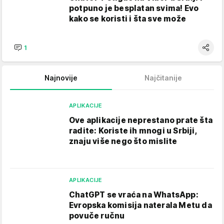
potpuno je besplatan svima! Evo
kako se koristi i šta sve može
1
Najnovije
Najčitanije
APLIKACIJE
Ove aplikacije neprestano prate šta
radite: Koriste ih mnogi u Srbiji,
znaju više nego što mislite
APLIKACIJE
ChatGPT se vraća na WhatsApp:
Evropska komisija naterala Metu da
povuče ručnu