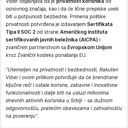
Viber objašnjava da je
privatnost korisnika
od
osnovnog značaja, kao i da će lične prepiske uvek
biti u potpunosti bezbedne. Primena politike
privatnosti potvrđena je izdavanjem
Sertifikata
Tipa II SOC 2
od strane
Američkog instituta
sertifikovanih javnih beležnika (AICPA)
i
zvaničnim partnerstvom sa
Evropskom Unijom
kroz Zvanični kodeks ponašanja EU.
"Utemeljen na privatnosti i bezbednosti, Rakuten
Viber i ovom prilikom potvrđuje da će brendirane
ključne reči i ostale korisne, zabavne i inovativne
funkcionalnosti i dalje biti na usluzi milionima
dnevnih aktivnih korisnika u Srbiji - sa dužnom
odgovornošću, pratećim obavezama i zahvalnošću
na poverenju"
.