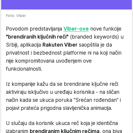
Foto: Viber
Povodom predstavljanja
Viber-ove
nove funkcije
"brendiranih ključnih reči"
(branded keywords) u
Srbiji, aplikacija
Rakuten Viber
saopštila je da
privatnost i bezbednost platforme ni na koji način
nije kompromitovana uvođenjem ove
funkcionalnosti.
Iz kompanije kažu da se brendirane ključne reči
aktiviraju isključivo u uređaju korisnika - na sličan
način kada se ukuca poruka "Srećan rođendan" i
pojavi prateća prigodna slavljenička animacija.
U slučaju da korisnik ukuca reč koja je identična
izabranim
brendiranim ključnim rečima
, ona biva