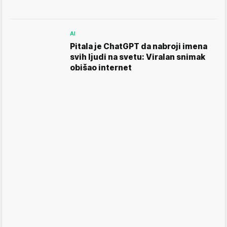
AI
Pitala je ChatGPT da nabroji imena
svih ljudi na svetu: Viralan snimak
obišao internet