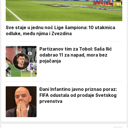
Sve staje u jednu noć Lige šampiona: 10 utakmica
odluke, među njima i Zvezdina
Partizanov tim za Tobol: Saša Ilić
odabrao 11 za napad, mora bez
pojačanja
Đani Infantino javno priznao poraz:
FIFA odustala od prodaje Svetskog
prvenstva