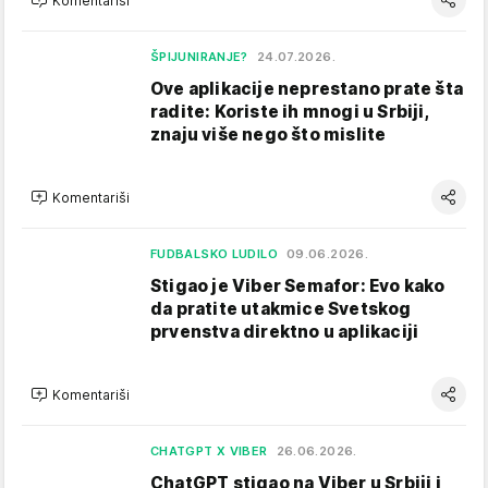
Komentariši
ŠPIJUNIRANJE?
24.07.2026.
Ove aplikacije neprestano prate šta
radite: Koriste ih mnogi u Srbiji,
znaju više nego što mislite
Komentariši
FUDBALSKO LUDILO
09.06.2026.
Stigao je Viber Semafor: Evo kako
da pratite utakmice Svetskog
prvenstva direktno u aplikaciji
Komentariši
CHATGPT X VIBER
26.06.2026.
ChatGPT stigao na Viber u Srbiji i