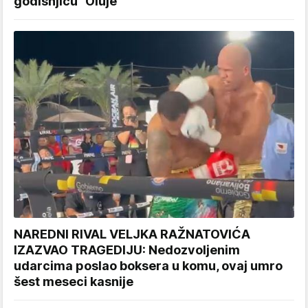
godišnjicu "Oluje"
NAREDNI RIVAL VELJKA RAŽNATOVIĆA
IZAZVAO TRAGEDIJU: Nedozvoljenim
udarcima poslao boksera u komu, ovaj umro
šest meseci kasnije