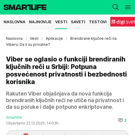
NASLOVNA
NAJNOVIJE
VESTI
SAVETI
TESTOVI
Naslovna
Vesti
Aplikacije
Brendirane ključne reči na
Viberu: Da li su privatne?
Viber se oglasio o funkciji brendiranih
ključnih reči u Srbiji: Potpuna
posvećenost privatnosti i bezbednosti
korisnika
Rakuten Viber objašnjava da nova funkcija
brendiranih ključnih reči ne utiče na privatnost i
da su poruke i dalje potpuno enkriptovane.
Smartlife
2
Objavljeno 22.12.2025. 14:03h