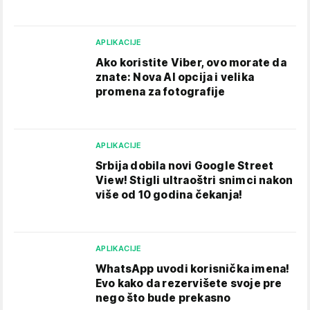
APLIKACIJE
Ako koristite Viber, ovo morate da
znate: Nova AI opcija i velika
promena za fotografije
APLIKACIJE
Srbija dobila novi Google Street
View! Stigli ultraoštri snimci nakon
više od 10 godina čekanja!
APLIKACIJE
WhatsApp uvodi korisnička imena!
Evo kako da rezervišete svoje pre
nego što bude prekasno