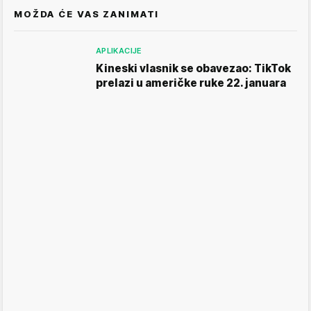
MOŽDA ĆE VAS ZANIMATI
APLIKACIJE
Kineski vlasnik se obavezao: TikTok
prelazi u američke ruke 22. januara