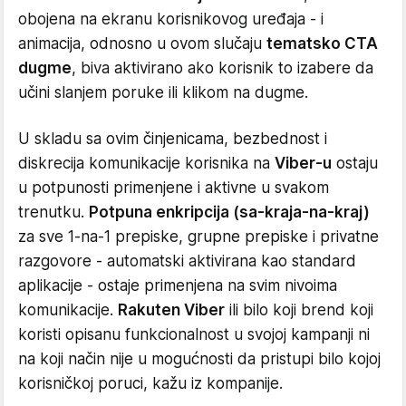
obojena na ekranu korisnikovog uređaja - i
animacija, odnosno u ovom slučaju
tematsko CTA
dugme
, biva aktivirano ako korisnik to izabere da
učini slanjem poruke ili klikom na dugme.
U skladu sa ovim činjenicama, bezbednost i
diskrecija komunikacije korisnika na
Viber-u
ostaju
u potpunosti primenjene i aktivne u svakom
trenutku.
Potpuna enkripcija (sa-kraja-na-kraj)
za sve 1-na-1 prepiske, grupne prepiske i privatne
razgovore - automatski aktivirana kao standard
aplikacije - ostaje primenjena na svim nivoima
komunikacije.
Rakuten Viber
ili bilo koji brend koji
koristi opisanu funkcionalnost u svojoj kampanji ni
na koji način nije u mogućnosti da pristupi bilo kojoj
korisničkoj poruci, kažu iz kompanije.