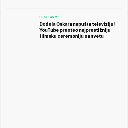
PLATFORME
Dodela Oskara napušta televiziju!
YouTube preoteo najprestižniju
filmsku ceremoniju na svetu