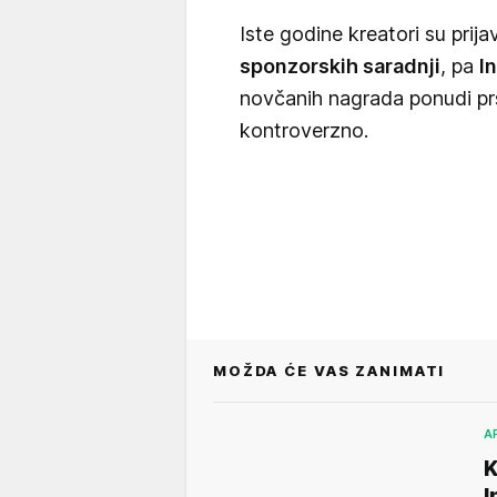
Iste godine kreatori su prija
sponzorskih saradnji
, pa
I
novčanih nagrada ponudi pr
kontroverzno.
MOŽDA ĆE VAS ZANIMATI
A
K
I