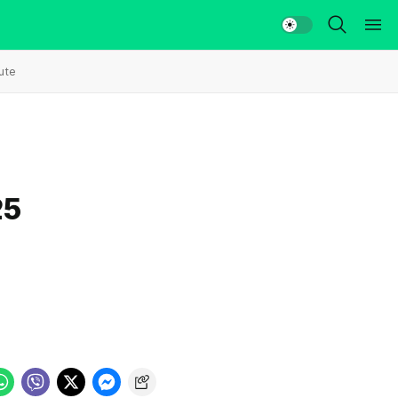
ute
a
25