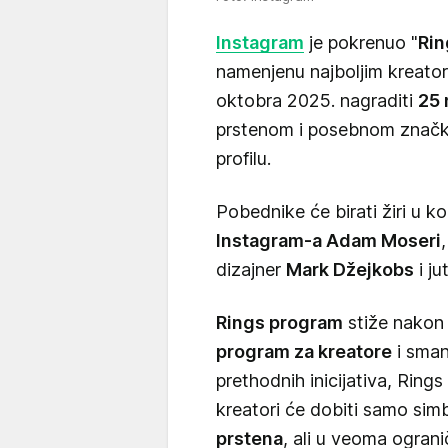
Instagram
je pokrenuo "
Rin
namenjenu najboljim kreator
oktobra 2025. nagraditi
25 
prstenom i posebnom značko
profilu.
Pobednike će birati žiri u k
Instagram-a Adam Moseri
dizajner
Mark Džejkobs
i ju
Rings program
stiže nakon 
program za kreatore
i sman
prethodnih inicijativa, Ring
kreatori će dobiti samo sim
prstena
, ali u veoma ogranič