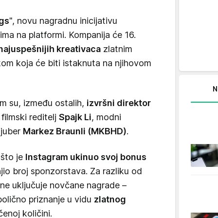
gs
", novu nagradnu inicijativu
ima na platformi. Kompanija će 16.
najuspešnijih kreativaca
zlatnim
m koja će biti istaknuta na njihovom
N
om su, između ostalih,
izvršni direktor
, filmski reditelj
Spajk Li
, modni
tjuber
Markez Braunli (MKBHD)
.
što je
Instagram ukinuo svoj bonus
jio broj sponzorstava. Za razliku od
s ne uključuje novčane nagrade –
bolično priznanje u vidu
zlatnog
enoj količini.