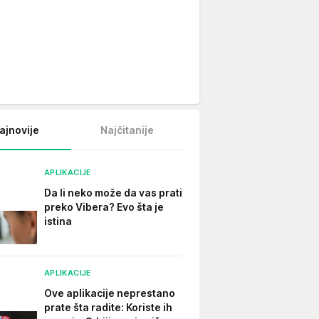
ajnovije
Najčitanije
APLIKACIJE
Da li neko može da vas prati
preko Vibera? Evo šta je
istina
APLIKACIJE
Ove aplikacije neprestano
prate šta radite: Koriste ih