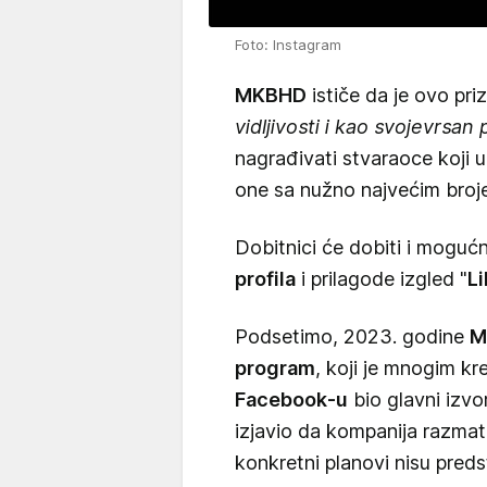
Foto: Instagram
MKBHD
ističe da je ovo pr
vidljivosti i kao svojevrsan 
nagrađivati stvaraoce koji u
one sa nužno najvećim broje
Dobitnici će dobiti i moguć
profila
i prilagode izgled "
Li
Podsetimo, 2023. godine
M
program
, koji je mnogim k
Facebook-u
bio glavni izv
izjavio da kompanija razmat
konkretni planovi nisu predst