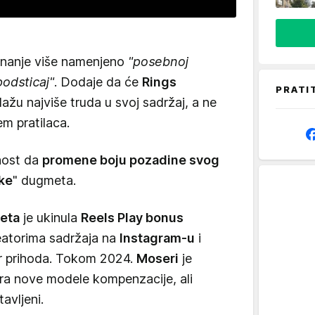
iznanje više namenjeno
"posebnoj
podsticaj"
. Dodaje da će
Rings
PRATI
lažu najviše truda u svoj sadržaj, a ne
m pratilaca.
nost da
promene boju pozadine svog
ke
" dugmeta.
eta
je ukinula
Reels Play bonus
reatorima sadržaja na
Instagram-u
i
or prihoda. Tokom 2024.
Moseri
je
ra nove modele kompenzacije, ali
avljeni.