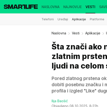
NASLOVNA
NAJNOVIJE
VESTI
SAVE
Telefoni
Uređaji
Aplikacije
Platforme
Naslovna
Vesti
Aplikacije
Šta znači ako 
zlatnim prste
ljudi na celom
Pored zlatnog prstena oko 
dobiti posebnu značku i
profila i izgled "Like" du
Ilija Baošić
Objavljeno 08.10.2025. 8:22h