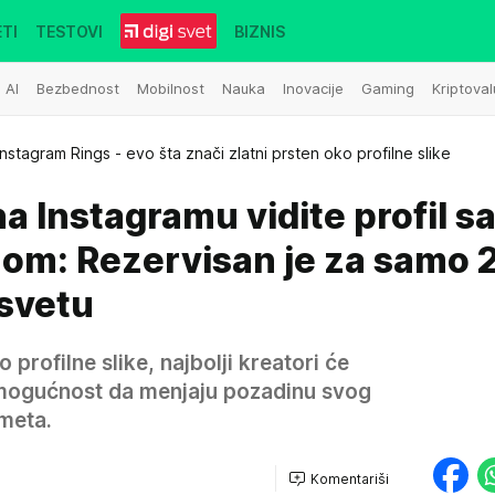
TI
TESTOVI
BIZNIS
AI
Bezbednost
Mobilnost
Nauka
Inovacije
Gaming
Kriptoval
Instagram Rings - evo šta znači zlatni prsten oko profilne slike
na Instagramu vidite profil s
nom: Rezervisan je za samo 
 svetu
profilne slike, najbolji kreatori će
 mogućnost da menjaju pozadinu svog
gmeta.
Komentariši