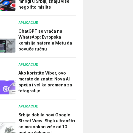
mnogi u Srbiji, znaju više
nego što mislite
APLIKACIJE
ChatGPT se vraća na
WhatsApp: Evropska
komisija naterala Metu da
povuče ručnu
APLIKACIJE
Ako koristite Viber, ovo
morate da znate: Nova AI
opcija i velika promena za
fotografije
APLIKACIJE
Srbija dobila novi Google
Street View! Stigli ultraoštri
snimci nakon više od 10
godina čekanja!