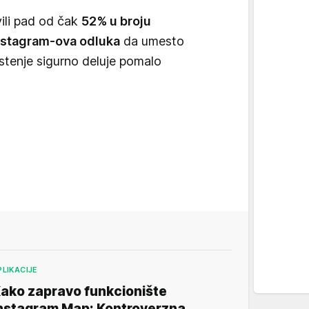
vili pad od čak
52% u broju
nstagram-ova odluka
da umesto
stenje sigurno deluje pomalo
PLIKACIJE
ako zapravo funkcionište
nstagram Map: Kontroverzna