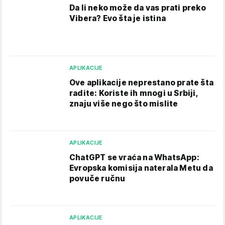
Da li neko može da vas prati preko
Vibera? Evo šta je istina
APLIKACIJE
Ove aplikacije neprestano prate šta
radite: Koriste ih mnogi u Srbiji,
znaju više nego što mislite
APLIKACIJE
ChatGPT se vraća na WhatsApp:
Evropska komisija naterala Metu da
povuče ručnu
APLIKACIJE