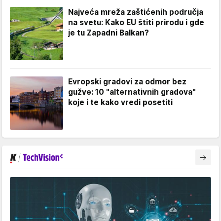
Najveća mreža zaštićenih područja
na svetu: Kako EU štiti prirodu i gde
je tu Zapadni Balkan?
Evropski gradovi za odmor bez
gužve: 10 "alternativnih gradova"
koje i te kako vredi posetiti