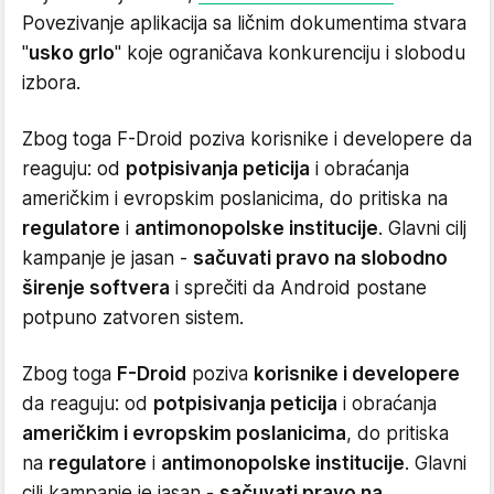
Povezivanje aplikacija sa ličnim dokumentima stvara
"
usko grlo
" koje ograničava konkurenciju i slobodu
izbora.
Zbog toga F-Droid poziva korisnike i developere da
reaguju: od
potpisivanja peticija
i obraćanja
američkim i evropskim poslanicima, do pritiska na
regulatore
i
antimonopolske institucije
. Glavni cilj
kampanje je jasan -
sačuvati pravo na slobodno
širenje softvera
i sprečiti da Android postane
potpuno zatvoren sistem.
Zbog toga
F-Droid
poziva
korisnike i developere
da reaguju: od
potpisivanja peticija
i obraćanja
američkim i evropskim poslanicima
, do pritiska
na
regulatore
i
antimonopolske institucije
. Glavni
cilj kampanje je jasan -
sačuvati pravo na