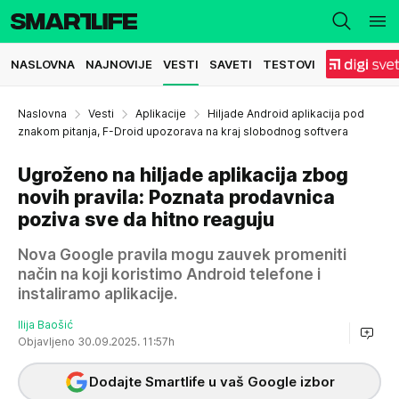
NASLOVNA
NAJNOVIJE
VESTI
SAVETI
TESTOVI
Naslovna
Vesti
Aplikacije
Hiljade Android aplikacija pod
znakom pitanja, F-Droid upozorava na kraj slobodnog softvera
Ugroženo na hiljade aplikacija zbog
novih pravila: Poznata prodavnica
poziva sve da hitno reaguju
Nova Google pravila mogu zauvek promeniti
način na koji koristimo Android telefone i
instaliramo aplikacije.
Ilija Baošić
Objavljeno 30.09.2025. 11:57h
Dodajte Smartlife u vaš Google izbor