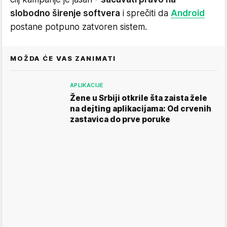
slobodno širenje softvera
i sprečiti da
Android
postane potpuno zatvoren sistem.
MOŽDA ĆE VAS ZANIMATI
APLIKACIJE
Žene u Srbiji otkrile šta zaista žele
na dejting aplikacijama: Od crvenih
zastavica do prve poruke