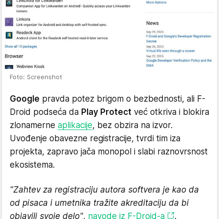
Foto: Screenshot
Google
pravda potez brigom o bezbednosti, ali F-
Droid podseća da
Play Protect
već otkriva i blokira
zlonamerne
aplikacije
, bez obzira na izvor.
Uvođenje obavezne registracije, tvrdi tim iza
projekta, zapravo jača monopol i slabi raznovrsnost
ekosistema.
"Zahtev za registraciju autora softvera je kao da
od pisaca i umetnika tražite akreditaciju da bi
objavili svoje delo"
,
navode iz F-Droid-a
.