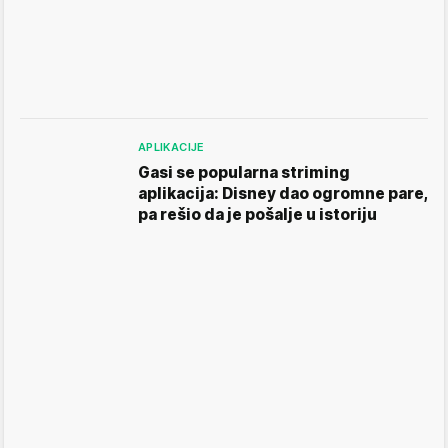
APLIKACIJE
Gasi se popularna striming
aplikacija: Disney dao ogromne pare,
pa rešio da je pošalje u istoriju