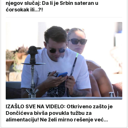
njegov slučaj: Da li je Srbin sateran u
ćorsokak ili...?!
IZAŠLO SVE NA VIDELO: Otkriveno zašto je
Dončićeva bivša povukla tužbu za
alimentaciju! Ne želi mirno rešenje već...