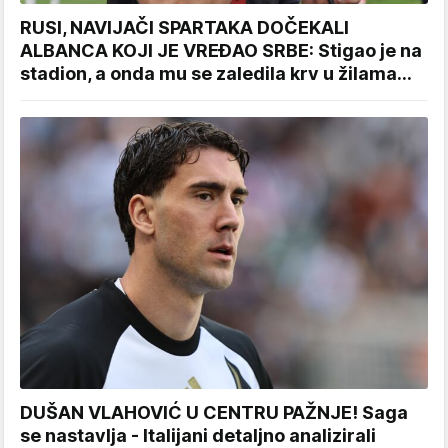
RUSI, NAVIJAČI SPARTAKA DOČEKALI
ALBANCA KOJI JE VREĐAO SRBE: Stigao je na
stadion, a onda mu se zaledila krv u žilama...
DUŠAN VLAHOVIĆ U CENTRU PAŽNJE! Saga
se nastavlja - Italijani detaljno analizirali