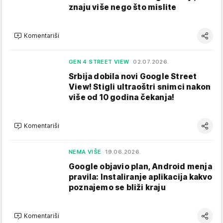
znaju više nego što mislite
Komentariši
GEN 4 STREET VIEW
02.07.2026.
Srbija dobila novi Google Street
View! Stigli ultraoštri snimci nakon
više od 10 godina čekanja!
Komentariši
NEMA VIŠE
19.06.2026.
Google objavio plan, Android menja
pravila: Instaliranje aplikacija kakvo
poznajemo se bliži kraju
Komentariši