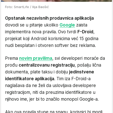
Foto: SmartLife / Ilija Baošić
Opstanak nezavisnih prodavnica aplikacija
dovodi se u pitanje ukoliko
Google
zaista
implementira nova pravila. Ovo tvrdi
F-Droid
,
projekat koji Android korisnicima već 15 godina
nudi besplatan i otvoren softver bez reklama.
Prema
novim pravilima
, svi developeri moraće da
prođu
centralizovanu registraciju
, pošalju lična
dokumenta, plate taksu i dobiju
jedinstvene
identifikatore aplikacija
. Tim iza F-Droid-a
naglašava da ne želi da uslovljava developere
registracijom, niti da preuzima identifikatore u
njihovo ime, jer bi to značilo monopol Google-a.
Ako ova pravila stupe na snagu, korisnici bi mogli