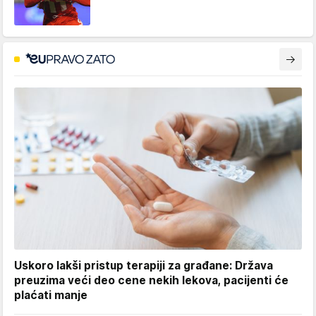
Uskoro lakši pristup terapiji za građane: Država
preuzima veći deo cene nekih lekova, pacijenti će
plaćati manje