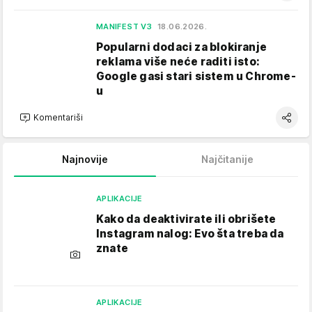
MANIFEST V3
18.06.2026.
Popularni dodaci za blokiranje
reklama više neće raditi isto:
Google gasi stari sistem u Chrome-
u
Komentariši
Najnovije
Najčitanije
APLIKACIJE
Kako da deaktivirate ili obrišete
Instagram nalog: Evo šta treba da
znate
APLIKACIJE