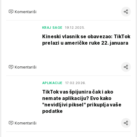
Komentariši
KRAJ SAGE
19.12.2025.
Kineski vlasnik se obavezao: TikTok
prelazi u američke ruke 22. januara
Komentariši
APLIKACIJE
17.02.2026.
TikTok vas špijunira čak i ako
nemate aplikaciju? Evo kako
"nevidljivi piksel" prikuplja vaše
podatke
Komentariši