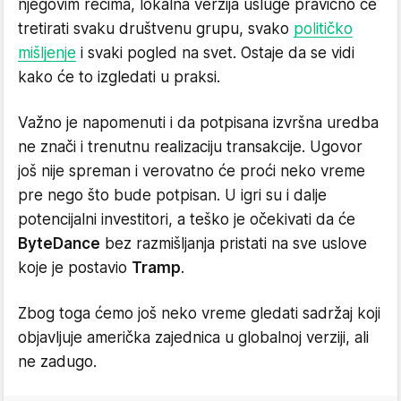
njegovim rečima, lokalna verzija usluge pravično će
tretirati svaku društvenu grupu, svako
političko
mišljenje
i svaki pogled na svet. Ostaje da se vidi
kako će to izgledati u praksi.
Važno je napomenuti i da potpisana izvršna uredba
ne znači i trenutnu realizaciju transakcije. Ugovor
još nije spreman i verovatno će proći neko vreme
pre nego što bude potpisan. U igri su i dalje
potencijalni investitori, a teško je očekivati da će
ByteDance
bez razmišljanja pristati na sve uslove
koje je postavio
Tramp
.
Zbog toga ćemo još neko vreme gledati sadržaj koji
objavljuje američka zajednica u globalnoj verziji, ali
ne zadugo.