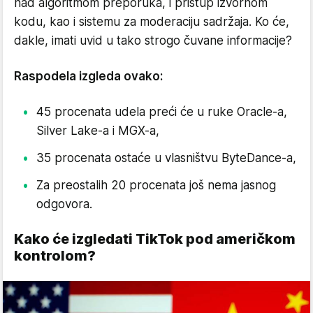
nad algoritmom preporuka, i pristup izvornom
kodu, kao i sistemu za moderaciju sadržaja. Ko će,
dakle, imati uvid u tako strogo čuvane informacije?
Raspodela izgleda ovako:
45 procenata udela preći će u ruke Oracle-a,
Silver Lake-a i MGX-a,
35 procenata ostaće u vlasništvu ByteDance-a,
Za preostalih 20 procenata još nema jasnog
odgovora.
Kako će izgledati TikTok pod američkom
kontrolom?