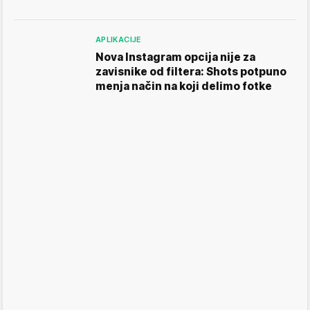
APLIKACIJE
Nova Instagram opcija nije za
zavisnike od filtera: Shots potpuno
menja način na koji delimo fotke