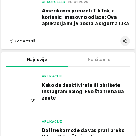
UPSCROLLED
29.01.2026.
Amerikanci preuzeli TikTok, a
korisnici masovno odlaze: Ova
aplikacija im je postala sigurna luka
Komentariši
Najnovije
Najčitanije
APLIKACIJE
Kako da deaktivirate ili obrišete
Instagram nalog: Evo šta treba da
znate
APLIKACIJE
Da li neko može da vas prati preko