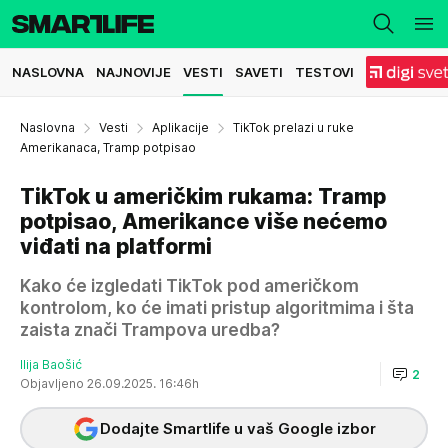
NASLOVNA
NAJNOVIJE
VESTI
SAVETI
TESTOVI
Naslovna
Vesti
Aplikacije
TikTok prelazi u ruke
Amerikanaca, Tramp potpisao
TikTok u američkim rukama: Tramp
potpisao, Amerikance više nećemo
viđati na platformi
Kako će izgledati TikTok pod američkom
kontrolom, ko će imati pristup algoritmima i šta
zaista znači Trampova uredba?
Ilija Baošić
2
Objavljeno 26.09.2025. 16:46h
Dodajte Smartlife u vaš Google izbor