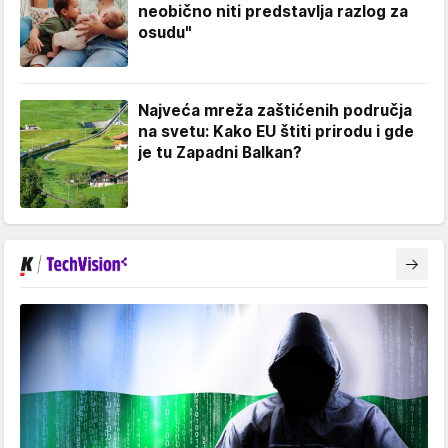
neobično niti predstavlja razlog za
osudu"
Najveća mreža zaštićenih područja
na svetu: Kako EU štiti prirodu i gde
je tu Zapadni Balkan?