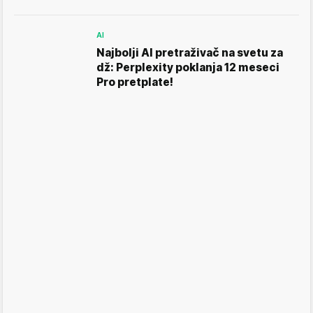
AI
Najbolji AI pretraživač na svetu za
dž: Perplexity poklanja 12 meseci
Pro pretplate!