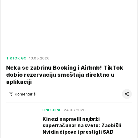
TIKTOK GO
13.05.2026.
Neka se zabrinu Booking i Airbnb! TikTok
dobio rezervaciju smeštaja direktno u
aplikaciji
Komentariši
LINESHINE
24.06.2026.
Kinezi napravili najbrži
superračunar na svetu: Zaobišli
Nvidia čipove i prestigli SAD