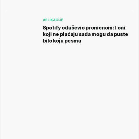
APLIKACIJE
Spotify oduševio promenom: I oni
koji ne plaćaju sada mogu da puste
bilo koju pesmu