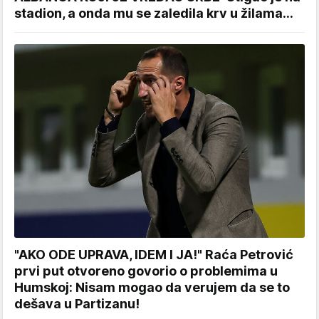
stadion, a onda mu se zaledila krv u žilama...
"AKO ODE UPRAVA, IDEM I JA!" Raća Petrović
prvi put otvoreno govorio o problemima u
Humskoj: Nisam mogao da verujem da se to
dešava u Partizanu!