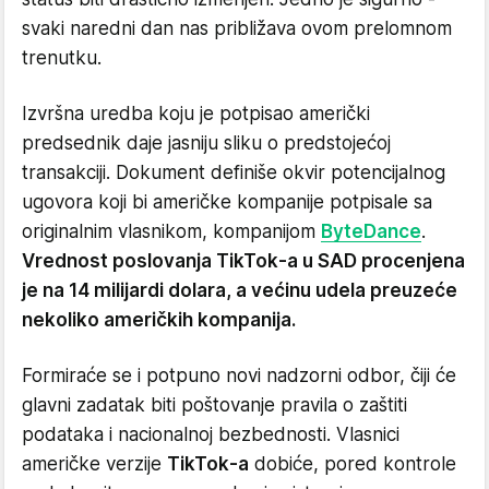
svaki naredni dan nas približava ovom prelomnom
trenutku.
Izvršna uredba koju je potpisao američki
predsednik daje jasniju sliku o predstojećoj
transakciji. Dokument definiše okvir potencijalnog
ugovora koji bi američke kompanije potpisale sa
originalnim vlasnikom, kompanijom
ByteDance
.
Vrednost poslovanja TikTok-a u SAD procenjena
je na 14 milijardi dolara, a većinu udela preuzeće
nekoliko američkih kompanija.
Formiraće se i potpuno novi nadzorni odbor, čiji će
glavni zadatak biti poštovanje pravila o zaštiti
podataka i nacionalnoj bezbednosti. Vlasnici
američke verzije
TikTok-a
dobiće, pored kontrole