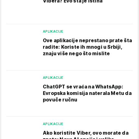
Vibera? Evo šta je istina
APLIKACIJE
Ove aplikacije neprestano prate šta
radite: Koriste ih mnogi u Srbiji,
znaju više nego što mislite
APLIKACIJE
ChatGPT se vraća na WhatsApp:
Evropska komisija naterala Metu da
povuče ručnu
APLIKACIJE
Ako koristite Viber, ovo morate da