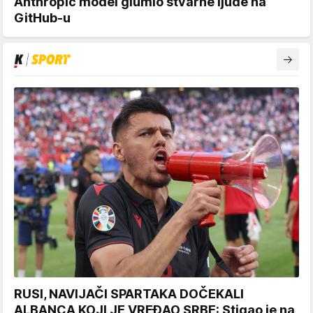
Anthropic model glumio stvarne ljude na
GitHub-u
RUSI, NAVIJAČI SPARTAKA DOČEKALI
ALBANCA KOJI JE VREĐAO SRBE: Stigao je na