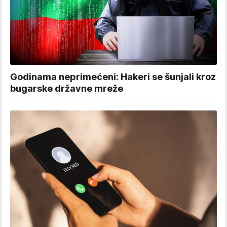
Godinama neprimećeni: Hakeri se šunjali kroz
bugarske državne mreže