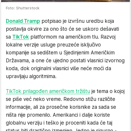
Foto: Shutterstock
Donald Tramp
potpisao je izvršnu uredbu koja
postavlja okvire za ono što će se uskoro dešavati
sa
TikTok
platformom na američkom tlu. Razvoj
lokalne verzije usluge preuzeće isključivo
kompanije sa sedištem u Sjedinjenim Američkim
Državama, a one će ujedno postati vlasnici izvornog
koda, dok originalni vlasnici više neće moći da
upravljaju algoritmima.
TikTok prilagođen američkom tržištu
je tema o kojoj
se piše već neko vreme. Redovno stižu različite
informacije, ali za prosečne korisnike za sada se
ništa nije promenilo. Amerikanci i dalje koriste
globalnu verziju i teško je proceniti kada će taj
status biti drastično izmenjen. Jedno je sigurno -