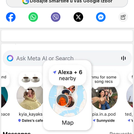
Dodajte Smartlife u vaš Google izbor