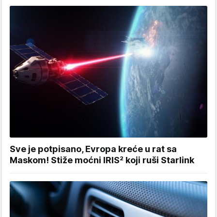
Sve je potpisano, Evropa kreće u rat sa
Maskom! Stiže moćni IRIS² koji ruši Starlink