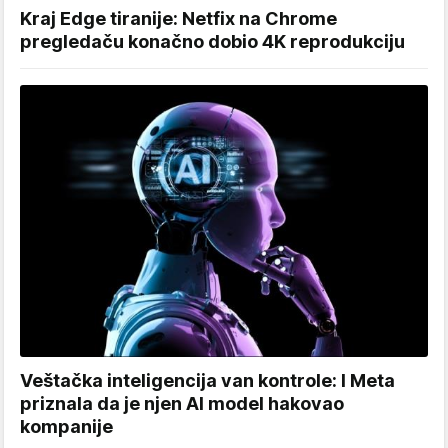
Kraj Edge tiranije: Netfix na Chrome
pregledaču konačno dobio 4K reprodukciju
Veštačka inteligencija van kontrole: I Meta
priznala da je njen AI model hakovao
kompanije