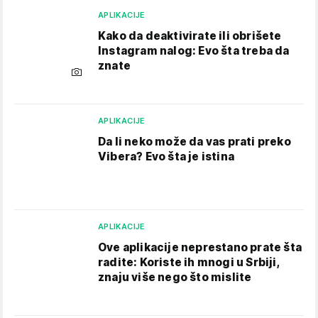
APLIKACIJE
Kako da deaktivirate ili obrišete
Instagram nalog: Evo šta treba da
znate
APLIKACIJE
Da li neko može da vas prati preko
Vibera? Evo šta je istina
APLIKACIJE
Ove aplikacije neprestano prate šta
radite: Koriste ih mnogi u Srbiji,
znaju više nego što mislite