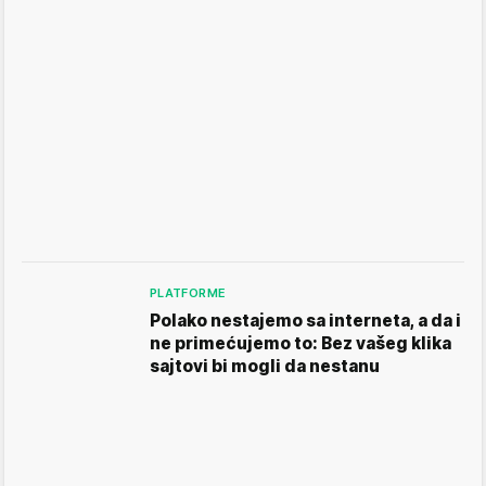
PLATFORME
Polako nestajemo sa interneta, a da i
ne primećujemo to: Bez vašeg klika
sajtovi bi mogli da nestanu