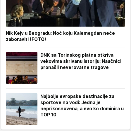
Nik Kejv u Beogradu: Noć koju Kalemegdan neće
zaboraviti (FOTO)
DNK sa Torinskog platna otkriva
vekovima skrivanu istoriju: Naučnici
pronašli neverovatne tragove
Najbolje evropske destinacije za
sportove na vodi: Jedna je
neprikosnovena, a evo ko dominira u
TOP 10