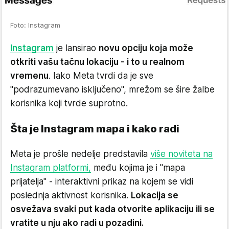
Foto: Instagram
Instagram
je lansirao
novu opciju koja može
otkriti vašu tačnu lokaciju - i to u realnom
vremenu
. Iako Meta tvrdi da je sve
"podrazumevano isključeno", mrežom se šire žalbe
korisnika koji tvrde suprotno.
Šta je Instagram mapa i kako radi
Meta je prošle nedelje predstavila
više noviteta na
Instagram platformi,
među kojima je i "mapa
prijatelja" - interaktivni prikaz na kojem se vidi
poslednja aktivnost korisnika.
Lokacija se
osvežava svaki put kada otvorite aplikaciju ili se
vratite u nju ako radi u pozadini.