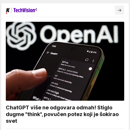
ChatGPT više ne odgovara odmah! Stiglo
dugme "think", povučen potez koji je šokirao
svet