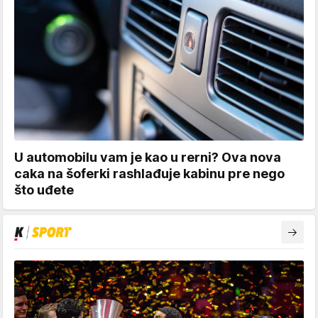
U automobilu vam je kao u rerni? Ova nova
caka na šoferki rashlađuje kabinu pre nego
što uđete