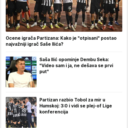
Ocene igrača Partizana: Kako je "otpisani" postao
najvažniji igrač Saše Ilića?
Saša Ilić opominje Dembu Seka:
"Video sam i ja, ne dešava se prvi
put"
Partizan razbio Tobol za mir u
Humskoj: 3:0 i vidi se plej-of Lige
konferencija