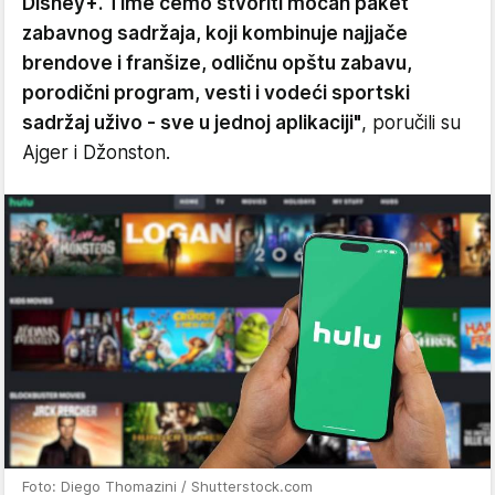
Disney+. Time ćemo stvoriti moćan paket
zabavnog sadržaja, koji kombinuje najjače
brendove i franšize, odličnu opštu zabavu,
porodični program, vesti i vodeći sportski
sadržaj uživo - sve u jednoj aplikaciji"
, poručili su
Ajger i Džonston.
Foto: Diego Thomazini / Shutterstock.com