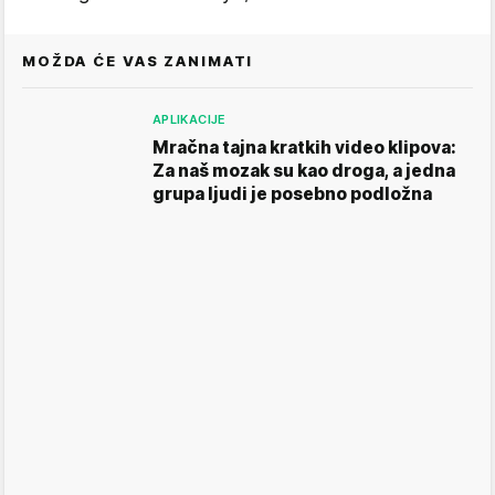
MOŽDA ĆE VAS ZANIMATI
APLIKACIJE
Mračna tajna kratkih video klipova:
Za naš mozak su kao droga, a jedna
grupa ljudi je posebno podložna