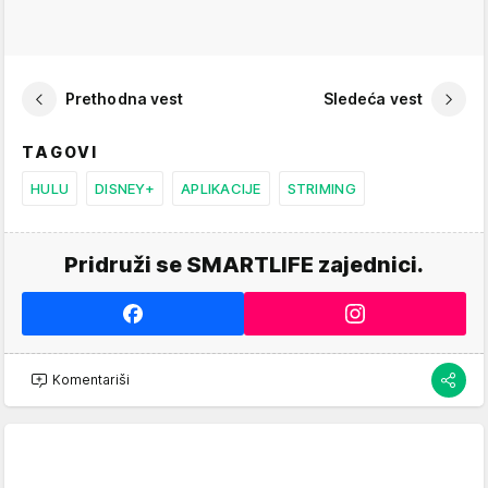
Prethodna vest
Sledeća vest
TAGOVI
HULU
DISNEY+
APLIKACIJE
STRIMING
Pridruži se SMARTLIFE zajednici.
Komentariši