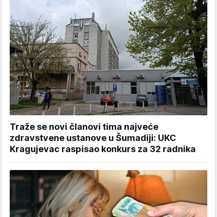
Traže se novi članovi tima najveće
zdravstvene ustanove u Šumadiji: UKC
Kragujevac raspisao konkurs za 32 radnika