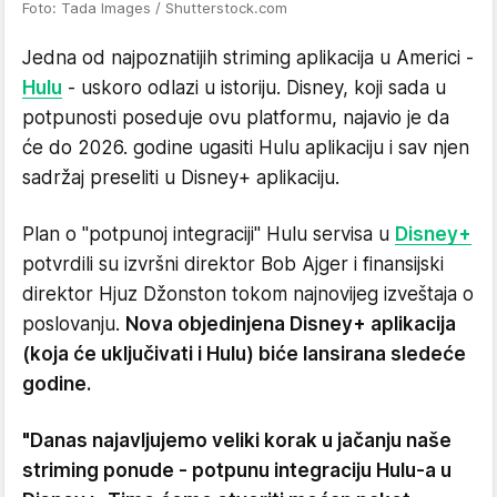
Foto: Tada Images / Shutterstock.com
Jedna od najpoznatijih striming aplikacija u Americi -
Hulu
- uskoro odlazi u istoriju. Disney, koji sada u
potpunosti poseduje ovu platformu, najavio je da
će do 2026. godine ugasiti Hulu aplikaciju i sav njen
sadržaj preseliti u Disney+ aplikaciju.
Plan o "potpunoj integraciji" Hulu servisa u
Disney+
potvrdili su izvršni direktor Bob Ajger i finansijski
direktor Hjuz Džonston tokom najnovijeg izveštaja o
poslovanju.
Nova objedinjena Disney+ aplikacija
(koja će uključivati i Hulu) biće lansirana sledeće
godine.
"Danas najavljujemo veliki korak u jačanju naše
striming ponude - potpunu integraciju Hulu-a u