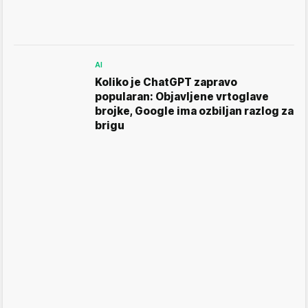
AI
Koliko je ChatGPT zapravo
popularan: Objavljene vrtoglave
brojke, Google ima ozbiljan razlog za
brigu