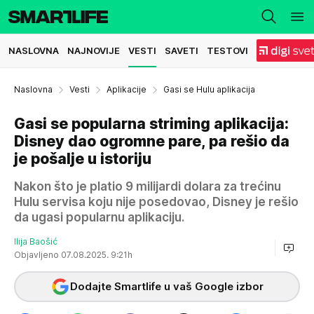
NASLOVNA
NAJNOVIJE
VESTI
SAVETI
TESTOVI
Naslovna
Vesti
Aplikacije
Gasi se Hulu aplikacija
Gasi se popularna striming aplikacija:
Disney dao ogromne pare, pa rešio da
je pošalje u istoriju
Nakon što je platio 9 milijardi dolara za trećinu
Hulu servisa koju nije posedovao, Disney je rešio
da ugasi popularnu aplikaciju.
Ilija Baošić
Objavljeno 07.08.2025. 9:21h
Dodajte Smartlife u vaš Google izbor