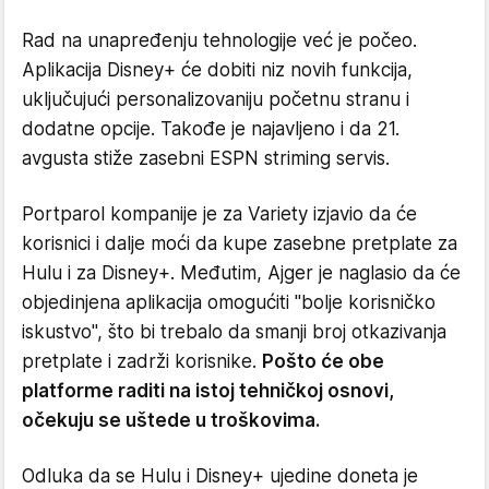
Rad na unapređenju tehnologije već je počeo.
Aplikacija Disney+ će dobiti niz novih funkcija,
uključujući personalizovaniju početnu stranu i
dodatne opcije. Takođe je najavljeno i da 21.
avgusta stiže zasebni ESPN striming servis.
Portparol kompanije je za Variety izjavio da će
korisnici i dalje moći da kupe zasebne pretplate za
Hulu i za Disney+. Međutim, Ajger je naglasio da će
objedinjena aplikacija omogućiti "bolje korisničko
iskustvo", što bi trebalo da smanji broj otkazivanja
pretplate i zadrži korisnike.
Pošto će obe
platforme raditi na istoj tehničkoj osnovi,
očekuju se uštede u troškovima.
Odluka da se Hulu i Disney+ ujedine doneta je