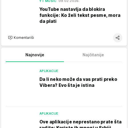
YT MUSIC
09.02.2026.
YouTube nastavlja da blokira
funkcije: Ko želi tekst pesme, mora
da plati
Komentariši
Najnovije
Najčitanije
APLIKACIJE
Da li neko može da vas prati preko
Vibera? Evo šta je istina
APLIKACIJE
Ove aplikacije neprestano prate šta
radite: Koriste ih mnogi u Srbiji,