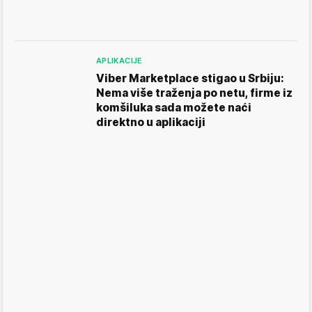
APLIKACIJE
Viber Marketplace stigao u Srbiju:
Nema više traženja po netu, firme iz
komšiluka sada možete naći
direktno u aplikaciji