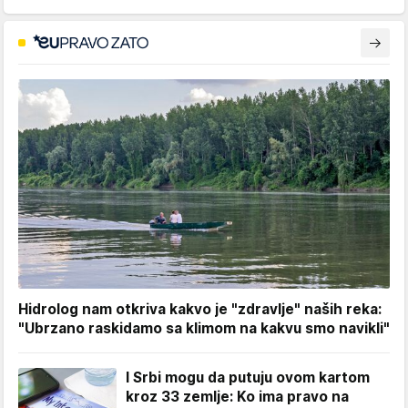
Hidrolog nam otkriva kakvo je "zdravlje" naših reka:
"Ubrzano raskidamo sa klimom na kakvu smo navikli"
I Srbi mogu da putuju ovom kartom
kroz 33 zemlje: Ko ima pravo na