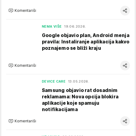
Komentariši
NEMA VIŠE
19.06.2026.
Google objavio plan, Android menja
pravila: Instaliranje aplikacija kakvo
poznajemo se bliži kraju
Komentariši
DEVICE CARE
13.05.2026.
Samsung objavio rat dosadnim
reklamama: Nova opcija blokira
aplikacije koje spamuju
notifikacijama
Komentariši