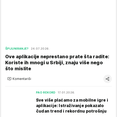
ŠPIJUNIRANJE?
24.07.2026.
Ove aplikacije neprestano prate šta radite:
Koriste ih mnogi u Srbiji, znaju više nego
što mislite
Komentariši
PAO REKORD
17.01.2026.
Sve više plaćamo za mobilne igre i
aplikacije: Istraživanje pokazalo
čudan trend i rekordnu potrošnju