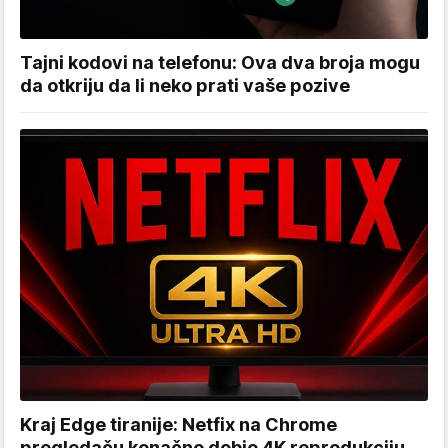
Tajni kodovi na telefonu: Ova dva broja mogu
da otkriju da li neko prati vaše pozive
Kraj Edge tiranije: Netfix na Chrome
pregledaču konačno dobio 4K reprodukciju