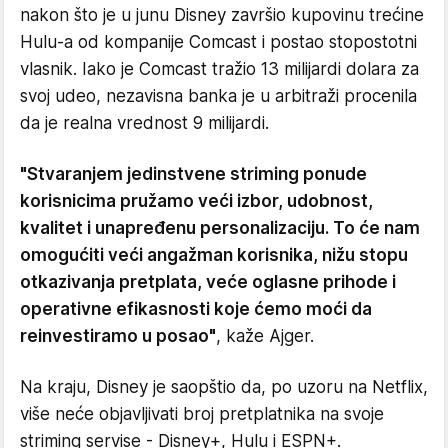
nakon što je u junu Disney završio kupovinu trećine
Hulu-a od kompanije Comcast i postao stopostotni
vlasnik. Iako je Comcast tražio 13 milijardi dolara za
svoj udeo, nezavisna banka je u arbitraži procenila
da je realna vrednost 9 milijardi.
"Stvaranjem jedinstvene striming ponude
korisnicima pružamo veći izbor, udobnost,
kvalitet i unapređenu personalizaciju. To će nam
omogućiti veći angažman korisnika, nižu stopu
otkazivanja pretplata, veće oglasne prihode i
operativne efikasnosti koje ćemo moći da
reinvestiramo u posao"
, kaže Ajger.
Na kraju, Disney je saopštio da, po uzoru na Netflix,
više neće objavljivati broj pretplatnika na svoje
striming servise - Disney+, Hulu i ESPN+.