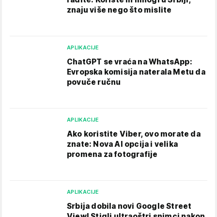
znaju više nego što mislite
APLIKACIJE
ChatGPT se vraća na WhatsApp:
Evropska komisija naterala Metu da
povuče ručnu
APLIKACIJE
Ako koristite Viber, ovo morate da
znate: Nova AI opcija i velika
promena za fotografije
APLIKACIJE
Srbija dobila novi Google Street
View! Stigli ultraoštri snimci nakon