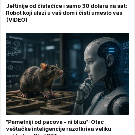
Jeftinije od čistačice i samo 30 dolara na sat:
Robot koji ulazi u vaš dom i čisti umesto vas
(VIDEO)
"Pametniji od pacova - ni blizu": Otac
veštačke inteligencije razotkriva veliku