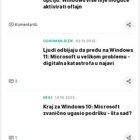
opciju: Windows više nije moguće
aktivirati oflajn
Komentariši
OGROMAN RIZIK
02.12.2025.
Ljudi odbijaju da pređu na Windows
11: Microsoft u velikom problemu -
digitalna katastrofa u najavi
2
KRAJ
14.10.2025.
Kraj za Windows 10: Microsoft
zvanično ugasio podršku - šta sad?
1