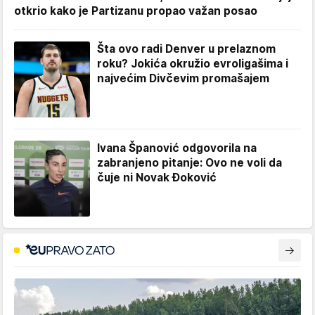
otkrio kako je Partizanu propao važan posao
Šta ovo radi Denver u prelaznom
roku? Jokića okružio evroligašima i
najvećim Divčevim promašajem
Ivana Španović odgovorila na
zabranjeno pitanje: Ovo ne voli da
čuje ni Novak Đoković