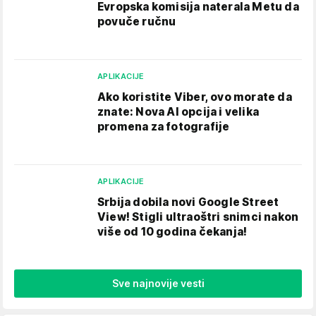
Evropska komisija naterala Metu da
povuče ručnu
APLIKACIJE
Ako koristite Viber, ovo morate da
znate: Nova AI opcija i velika
promena za fotografije
APLIKACIJE
Srbija dobila novi Google Street
View! Stigli ultraoštri snimci nakon
više od 10 godina čekanja!
Sve najnovije vesti