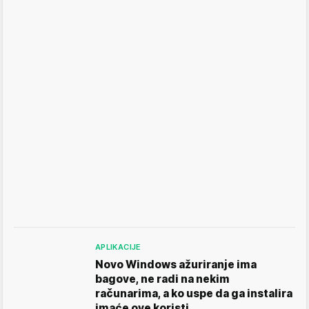
APLIKACIJE
Novo Windows ažuriranje ima
bagove, ne radi na nekim
računarima, a ko uspe da ga instalira
imaće ove koristi