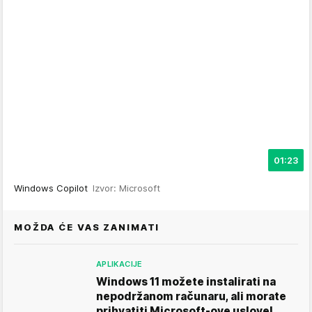
01:23
Windows Copilot
Izvor: Microsoft
MOŽDA ĆE VAS ZANIMATI
APLIKACIJE
Windows 11 možete instalirati na
nepodržanom računaru, ali morate
prihvatiti Microsoft-ove uslove!