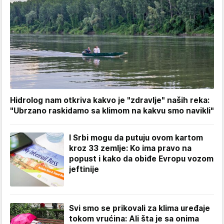
Hidrolog nam otkriva kakvo je "zdravlje" naših reka:
"Ubrzano raskidamo sa klimom na kakvu smo navikli"
I Srbi mogu da putuju ovom kartom
kroz 33 zemlje: Ko ima pravo na
popust i kako da obiđe Evropu vozom
jeftinije
Svi smo se prikovali za klima uređaje
tokom vrućina: Ali šta je sa onima