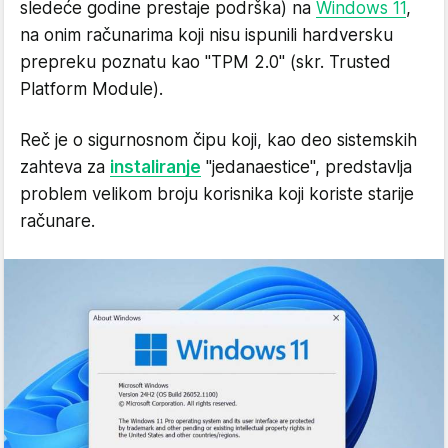
sledeće godine prestaje podrška) na
Windows 11
,
na onim računarima koji nisu ispunili hardversku
prepreku poznatu kao "TPM 2.0" (skr. Trusted
Platform Module).
Reč je o sigurnosnom čipu koji, kao deo sistemskih
zahteva za
instaliranje
"jedanaestice", predstavlja
problem velikom broju korisnika koji koriste starije
računare.