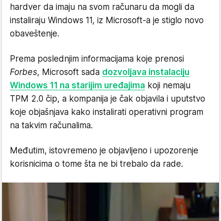
hardver da imaju na svom računaru da mogli da
instaliraju Windows 11, iz Microsoft-a je stiglo novo
obaveštenje.
Prema poslednjim informacijama koje prenosi
Forbes
, Microsoft sada
dozvoljava instalaciju
Windows 11 na starijim uređajima
koji nemaju
TPM 2.0 čip, a kompanija je čak objavila i uputstvo
koje objašnjava kako instalirati operativni program
na takvim računalima.
Međutim, istovremeno je objavljeno i upozorenje
korisnicima o tome šta ne bi trebalo da rade.