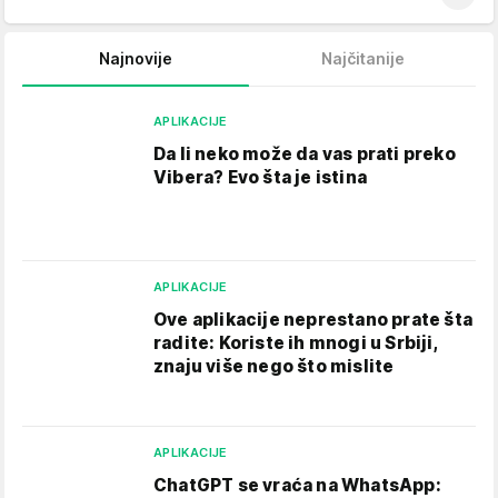
Najnovije
Najčitanije
APLIKACIJE
Da li neko može da vas prati preko
Vibera? Evo šta je istina
APLIKACIJE
Ove aplikacije neprestano prate šta
radite: Koriste ih mnogi u Srbiji,
znaju više nego što mislite
APLIKACIJE
ChatGPT se vraća na WhatsApp: