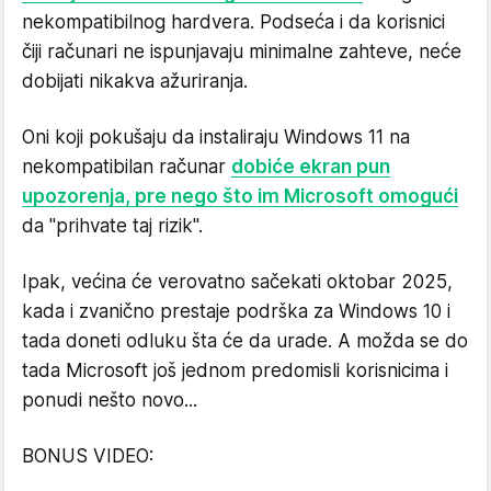
nekompatibilnog hardvera. Podseća i da korisnici
čiji računari ne ispunjavaju minimalne zahteve, neće
dobijati nikakva ažuriranja.
Oni koji pokušaju da instaliraju Windows 11 na
nekompatibilan računar
dobiće ekran pun
upozorenja, pre nego što im Microsoft omogući
da "prihvate taj rizik".
Ipak, većina će verovatno sačekati oktobar 2025,
kada i zvanično prestaje podrška za Windows 10 i
tada doneti odluku šta će da urade. A možda se do
tada Microsoft još jednom predomisli korisnicima i
ponudi nešto novo...
BONUS VIDEO: