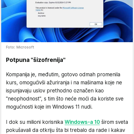
Foto: Microsoft
Potpuna "šizofrenija"
Kompanija je, međutim, gotovo odmah promenila
kurs, omogućivši ažuriranja i na mašinama koje ne
ispunjavaju uslov prethodno označen kao
"neophodnost", s tim što neće moći da koriste sve
mogućnosti koje im Windows 11 nudi.
I dok su milioni korisnika
Windows-a 10
širom sveta
pokušavali da otkriju šta bi trebalo da rade i kakav