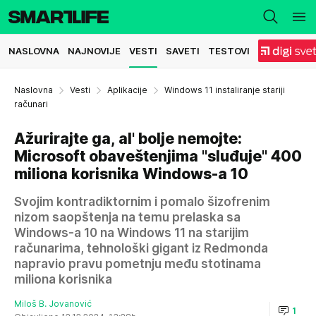
NASLOVNA
NAJNOVIJE
VESTI
SAVETI
TESTOVI
Naslovna
Vesti
Aplikacije
Windows 11 instaliranje stariji
računari
Ažurirajte ga, al' bolje nemojte:
Microsoft obaveštenjima "sluđuje" 400
miliona korisnika Windows-a 10
Svojim kontradiktornim i pomalo šizofrenim
nizom saopštenja na temu prelaska sa
Windows-a 10 na Windows 11 na starijim
računarima, tehnološki gigant iz Redmonda
napravio pravu pometnju među stotinama
miliona korisnika
Miloš B. Jovanović
1