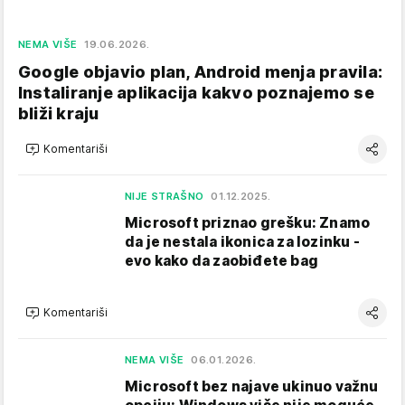
NEMA VIŠE
19.06.2026.
Google objavio plan, Android menja pravila:
Instaliranje aplikacija kakvo poznajemo se
bliži kraju
Komentariši
NIJE STRAŠNO
01.12.2025.
Microsoft priznao grešku: Znamo
da je nestala ikonica za lozinku -
evo kako da zaobiđete bag
Komentariši
NEMA VIŠE
06.01.2026.
Microsoft bez najave ukinuo važnu