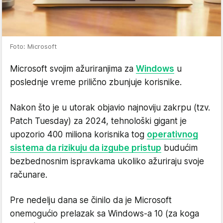
Foto: Microsoft
Microsoft svojim ažuriranjima za
Windows
u
poslednje vreme prilično zbunjuje korisnike.
Nakon što je u utorak objavio najnoviju zakrpu (tzv.
Patch Tuesday) za 2024, tehnološki gigant je
upozorio 400 miliona korisnika tog
operativnog
sistema da rizikuju da izgube pristup
budućim
bezbednosnim ispravkama ukoliko ažuriraju svoje
računare.
Pre nedelju dana se činilo da je Microsoft
onemogućio prelazak sa Windows-a 10 (za koga