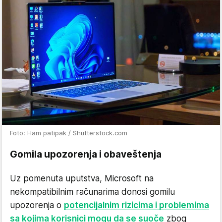
Foto: Ham patipak / Shutterstock.com
Gomila upozorenja i obaveštenja
Uz pomenuta uputstva, Microsoft na
nekompatibilnim računarima donosi gomilu
upozorenja o
potencijalnim rizicima i problemima
sa kojima korisnici mogu da se suoče
zbog