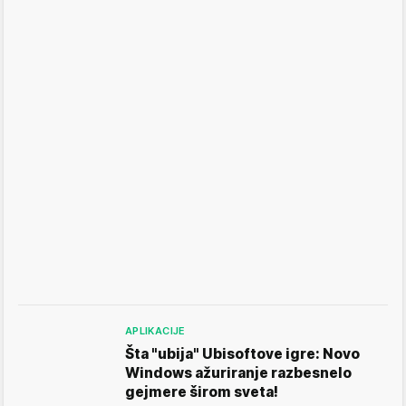
APLIKACIJE
Šta "ubija" Ubisoftove igre: Novo
Windows ažuriranje razbesnelo
gejmere širom sveta!