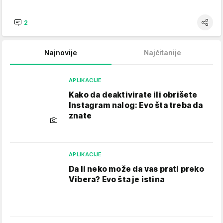
2
Najnovije
Najčitanije
APLIKACIJE
Kako da deaktivirate ili obrišete
Instagram nalog: Evo šta treba da
znate
APLIKACIJE
Da li neko može da vas prati preko
Vibera? Evo šta je istina