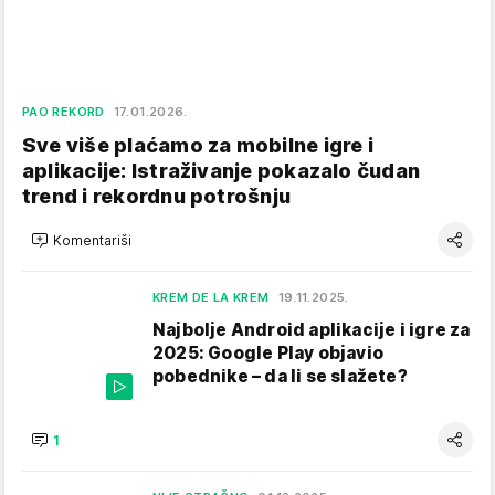
PAO REKORD
17.01.2026.
Sve više plaćamo za mobilne igre i
aplikacije: Istraživanje pokazalo čudan
trend i rekordnu potrošnju
Komentariši
KREM DE LA KREM
19.11.2025.
Najbolje Android aplikacije i igre za
2025: Google Play objavio
pobednike – da li se slažete?
1