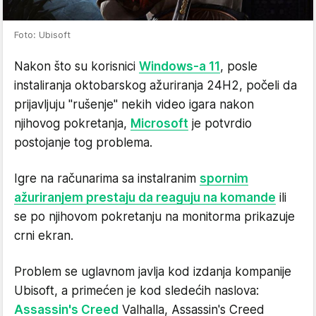
Foto: Ubisoft
Nakon što su korisnici
Windows-a 11
, posle
instaliranja oktobarskog ažuriranja 24H2, počeli da
prijavljuju "rušenje" nekih video igara nakon
njihovog pokretanja,
Microsoft
je potvrdio
postojanje tog problema.
Igre na računarima sa instalranim
spornim
ažuriranjem prestaju da reaguju na komande
ili
se po njihovom pokretanju na monitorma prikazuje
crni ekran.
Problem se uglavnom javlja kod izdanja kompanije
Ubisoft, a primećen je kod sledećih naslova:
Assassin's Creed
Valhalla, Assassin's Creed