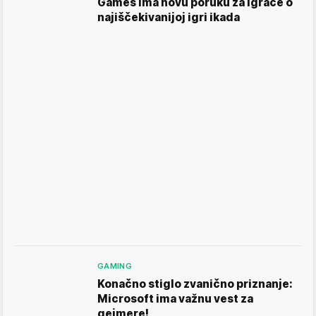
Games ima novu poruku za igrače o
najiščekivanijoj igri ikada
GAMING
Konačno stiglo zvanično priznanje:
Microsoft ima važnu vest za
gejmere!