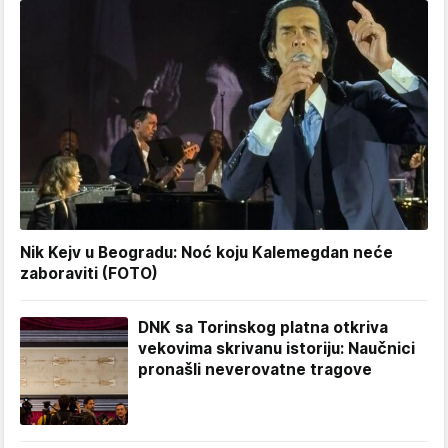
Nik Kejv u Beogradu: Noć koju Kalemegdan neće
zaboraviti (FOTO)
DNK sa Torinskog platna otkriva
vekovima skrivanu istoriju: Naučnici
pronašli neverovatne tragove