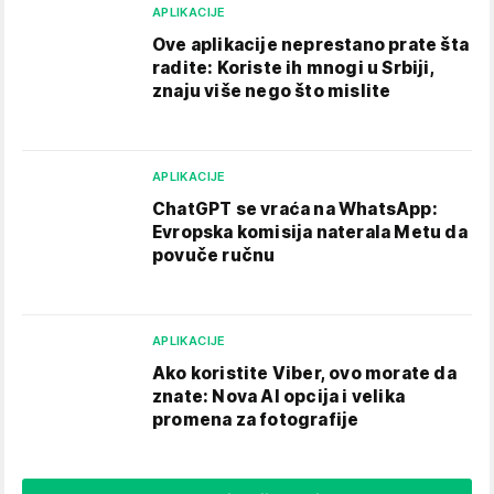
APLIKACIJE
Ove aplikacije neprestano prate šta
radite: Koriste ih mnogi u Srbiji,
znaju više nego što mislite
APLIKACIJE
ChatGPT se vraća na WhatsApp:
Evropska komisija naterala Metu da
povuče ručnu
APLIKACIJE
Ako koristite Viber, ovo morate da
znate: Nova AI opcija i velika
promena za fotografije