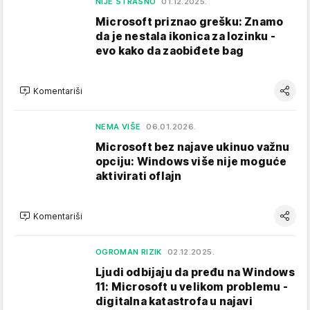
NIJE STRAŠNO
01.12.2025.
Microsoft priznao grešku: Znamo
da je nestala ikonica za lozinku -
evo kako da zaobiđete bag
Komentariši
NEMA VIŠE
06.01.2026.
Microsoft bez najave ukinuo važnu
opciju: Windows više nije moguće
aktivirati oflajn
Komentariši
OGROMAN RIZIK
02.12.2025.
Ljudi odbijaju da pređu na Windows
11: Microsoft u velikom problemu -
digitalna katastrofa u najavi