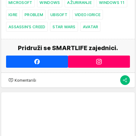
MICROSOFT
WINDOWS
AŽURIRANJE
WINDOWS 11
IGRE
PROBLEM
UBISOFT
VIDEO IGRICE
ASSASSIN’S CREED
STAR WARS
AVATAR
Pridruži se SMARTLIFE zajednici.
Komentariši