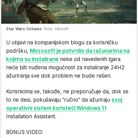
Star Wars Outlaws
Foto: Ubisoft
U objavi na kompanijskom blogu za korisničku
podršku,
Microsoft je potvrdio da računarima na
kojima su instalirane
neke od navedenih igara
neće biti nuđena mogućnost za instaliranje 24H2
ažuriranja sve dok problem ne bude rešen.
Korisnicima se, takođe, ne preporučuje da, dok se
to ne desi, pokušavaju "ručno" da ažuriraju
svoj
operativni sistem koristeći Windows 11
Installation Assistant.
BONUS VIDEO: