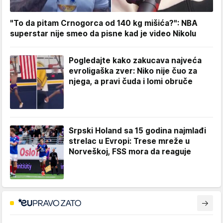
"To da pitam Crnogorca od 140 kg mišića?": NBA
superstar nije smeo da pisne kad je video Nikolu
Pogledajte kako zakucava najveća
evroligaška zver: Niko nije čuo za
njega, a pravi čuda i lomi obruče
Srpski Holand sa 15 godina najmlađi
strelac u Evropi: Trese mreže u
Norveškoj, FSS mora da reaguje