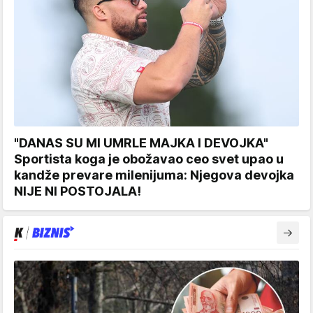
"DANAS SU MI UMRLE MAJKA I DEVOJKA"
Sportista koga je obožavao ceo svet upao u
kandže prevare milenijuma: Njegova devojka
NIJE NI POSTOJALA!