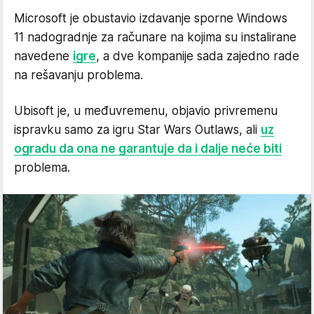
Microsoft je obustavio izdavanje sporne Windows
11 nadogradnje za računare na kojima su instalirane
navedene
igre
, a dve kompanije sada zajedno rade
na rešavanju problema.
Ubisoft je, u međuvremenu, objavio privremenu
ispravku samo za igru Star Wars Outlaws, ali
uz
ogradu da ona ne garantuje da i dalje neće biti
problema.