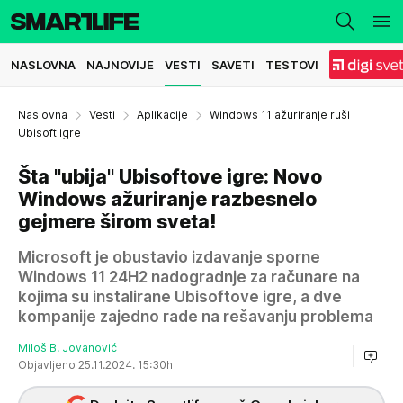
NASLOVNA
NAJNOVIJE
VESTI
SAVETI
TESTOVI
Naslovna
Vesti
Aplikacije
Windows 11 ažuriranje ruši
Ubisoft igre
Šta "ubija" Ubisoftove igre: Novo
Windows ažuriranje razbesnelo
gejmere širom sveta!
Microsoft je obustavio izdavanje sporne
Windows 11 24H2 nadogradnje za računare na
kojima su instalirane Ubisoftove igre, a dve
kompanije zajedno rade na rešavanju problema
Miloš B. Jovanović
Objavljeno 25.11.2024. 15:30h