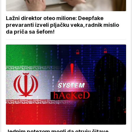
Lažni direktor oteo milione: Deepfake
prevaranti izveli pljačku veka, radnik mislio
da priča sa šefom!
Jednim potezom mogli da otruju čitave