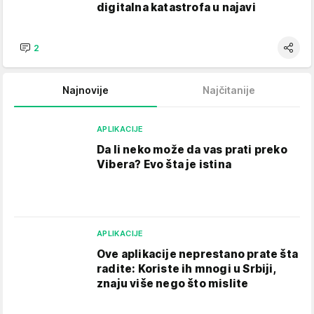
digitalna katastrofa u najavi
2
Najnovije
Najčitanije
APLIKACIJE
Da li neko može da vas prati preko
Vibera? Evo šta je istina
APLIKACIJE
Ove aplikacije neprestano prate šta
radite: Koriste ih mnogi u Srbiji,
znaju više nego što mislite