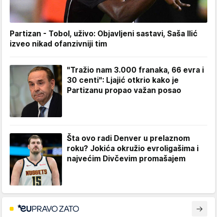
Partizan - Tobol, uživo: Objavljeni sastavi, Saša Ilić
izveo nikad ofanzivniji tim
"Tražio nam 3.000 franaka, 66 evra i
30 centi": Ljajić otkrio kako je
Partizanu propao važan posao
Šta ovo radi Denver u prelaznom
roku? Jokića okružio evroligašima i
najvećim Divčevim promašajem