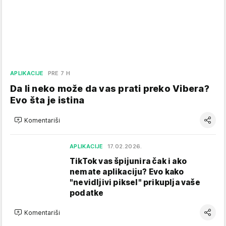
APLIKACIJE
PRE 7 H
Da li neko može da vas prati preko Vibera?
Evo šta je istina
Komentariši
APLIKACIJE
17.02.2026.
TikTok vas špijunira čak i ako
nemate aplikaciju? Evo kako
"nevidljivi piksel" prikuplja vaše
podatke
Komentariši