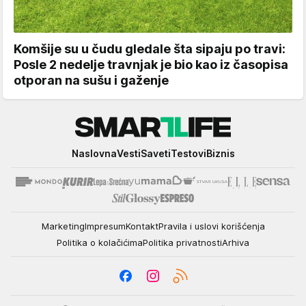
Komšije su u čudu gledale šta sipaju po travi:
Posle 2 nedelje travnjak je bio kao iz časopisa
otporan na sušu i gaženje
Smartlife
Naslovna
Vesti
Saveti
Testovi
Biznis
Marketing
Impresum
Kontakt
Pravila i uslovi korišćenja
Politika o kolačićima
Politika privatnosti
Arhiva