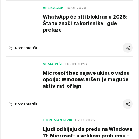
APLIKACIJE
16.01.2026.
WhatsApp će biti blokiran u 2026:
Šta to znači za korisnike i gde
prelaze
Komentariši
NEMA VIŠE
06.01.2026.
Microsoft bez najave ukinuo važnu
opciju: Windows više nije moguće
aktivirati oflajn
Komentariši
OGROMAN RIZIK
02.12.2025.
Ljudi odbijaju da pređu na Windows
11: Microsoft u velikom problemu -