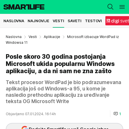
NASLOVNA
NAJNOVIJE
VESTI
SAVETI
TESTOVI
Naslovna
Vesti
Aplikacije
Microsoft izbacuje WordPad iz
Windowsa 11
Posle skoro 30 godina postojanja
Microsoft ukida popularnu Windows
aplikaciju, a da ni sam ne zna zašto
Tekst procesor WordPad je bio podrazumevana
aplikacija još od Windows-a 95, u kome je
nasledio prethodnu aplikaciju za uređivanje
teksta OG Microsoft Write
Objavljeno 07.01.2024. 16:14h
1