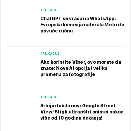
APLIKACIJE
ChatGPT se vraća na WhatsApp:
Evropska komisija naterala Metu da
povuče ručnu
APLIKACIJE
Ako koristite Viber, ovo morate da
znate: Nova AI opcija i velika
promena za fotografije
APLIKACIJE
Srbija dobila novi Google Street
View! Stigli ultraoštri snimci nakon
više od 10 godina čekanja!