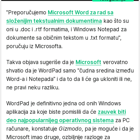
"Preporučujemo
Microsoft Word za rad sa
složenijim tekstualnim dokumentima
kao što su
oni u .doc i .rtf formatima, i Windows Notepad za
dokumente sa običnim tekstom u .txt formatu",
poručuju iz Microsofta.
Takva objava sugeriše da je
Microsoft
verovatno
shvatio da je WordPad samo "čudna sredina između
Word-a i Notepada" i da to da li će ga ukloniti ili ne,
ne pravi neku razliku.
WordPad je definitivno jedna od onih Windows
aplikacija za koje biste pomislili da će
zauvek biti
deo najpopularnijeg operativnog sistema
za PC
računare, konstatuje
Gizmodo
, pa je moguće i da je
Microsoft imao druge, ozbiljnije razloge za