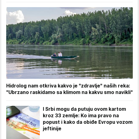
Hidrolog nam otkriva kakvo je "zdravlje" naših reka:
"Ubrzano raskidamo sa klimom na kakvu smo navikli"
I Srbi mogu da putuju ovom kartom
kroz 33 zemlje: Ko ima pravo na
popust i kako da obiđe Evropu vozom
jeftinije