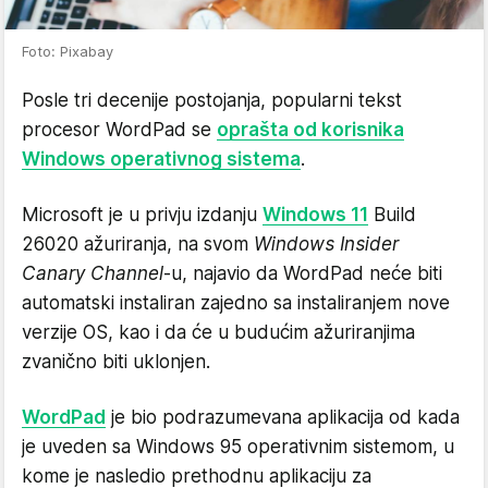
Foto: Pixabay
Posle tri decenije postojanja, popularni tekst
procesor WordPad se
oprašta od korisnika
Windows operativnog sistema
.
Microsoft je u privju izdanju
Windows 11
Build
26020 ažuriranja, na svom
Windows Insider
Canary Channel
-u, najavio da WordPad neće biti
automatski instaliran zajedno sa instaliranjem nove
verzije OS, kao i da će u budućim ažuriranjima
zvanično biti uklonjen.
WordPad
je bio podrazumevana aplikacija od kada
je uveden sa Windows 95 operativnim sistemom, u
kome je nasledio prethodnu aplikaciju za