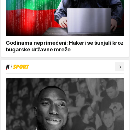
Godinama neprimećeni: Hakeri se šunjali kroz
bugarske državne mreže