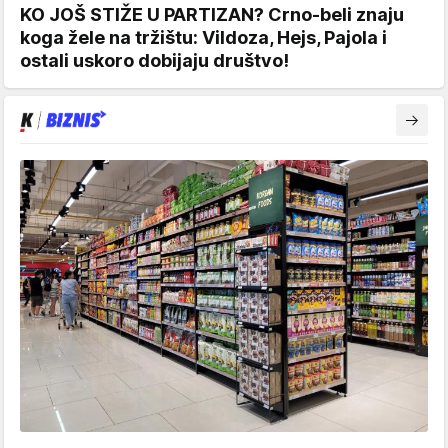
KO JOŠ STIŽE U PARTIZAN? Crno-beli znaju
koga žele na tržištu: Vildoza, Hejs, Pajola i
ostali uskoro dobijaju društvo!