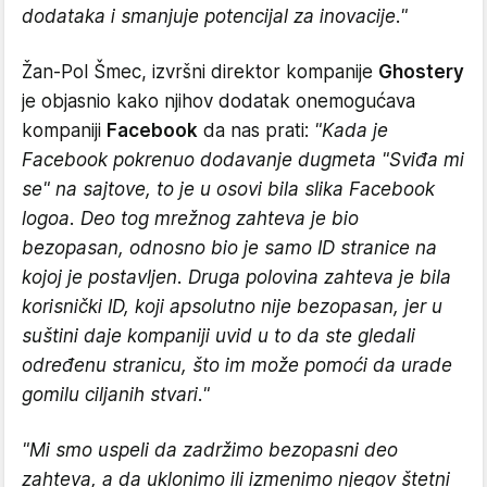
dodataka i smanjuje potencijal za inovacije."
Žan-Pol Šmec, izvršni direktor kompanije
Ghostery
je objasnio kako njihov dodatak onemogućava
kompaniji
Facebook
da nas prati:
"Kada je
Facebook pokrenuo dodavanje dugmeta "Sviđa mi
se" na sajtove, to je u osovi bila slika Facebook
logoa. Deo tog mrežnog zahteva je bio
bezopasan, odnosno bio je samo ID stranice na
kojoj je postavljen. Druga polovina zahteva je bila
korisnički ID, koji apsolutno nije bezopasan, jer u
suštini daje kompaniji uvid u to da ste gledali
određenu stranicu, što im može pomoći da urade
gomilu ciljanih stvari."
"Mi smo uspeli da zadržimo bezopasni deo
zahteva, a da uklonimo ili izmenimo njegov štetni