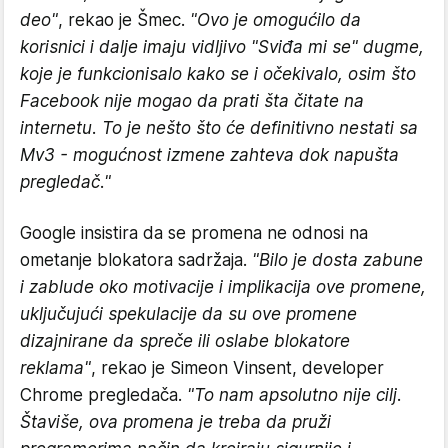
deo"
, rekao je Šmec.
"Ovo je omogućilo da
korisnici i dalje imaju vidljivo "Sviđa mi se" dugme,
koje je funkcionisalo kako se i očekivalo, osim što
Facebook nije mogao da prati šta čitate na
internetu. To je nešto što će definitivno nestati sa
Mv3 - mogućnost izmene zahteva dok napušta
pregledač."
Google insistira da se promena ne odnosi na
ometanje blokatora sadržaja.
"Bilo je dosta zabune
i zablude oko motivacije i implikacija ove promene,
uključujući spekulacije da su ove promene
dizajnirane da spreče ili oslabe blokatore
reklama"
, rekao je Simeon Vinsent, developer
Chrome pregledača.
"To nam apsolutno nije cilj.
Štaviše, ova promena je treba da pruži