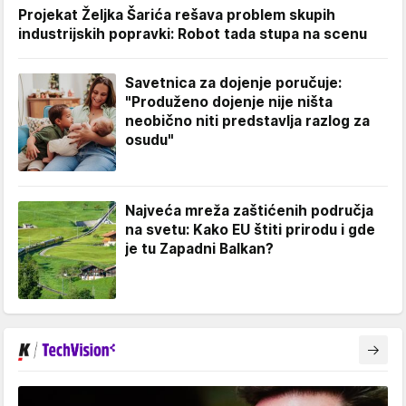
Projekat Željka Šarića rešava problem skupih
industrijskih popravki: Robot tada stupa na scenu
Savetnica za dojenje poručuje:
"Produženo dojenje nije ništa
neobično niti predstavlja razlog za
osudu"
Najveća mreža zaštićenih područja
na svetu: Kako EU štiti prirodu i gde
je tu Zapadni Balkan?