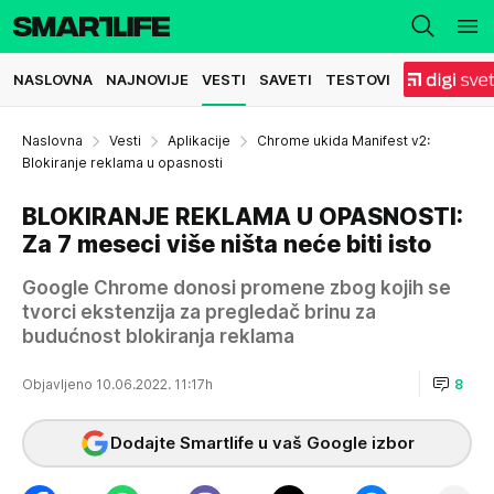
NASLOVNA
NAJNOVIJE
VESTI
SAVETI
TESTOVI
Naslovna
Vesti
Aplikacije
Chrome ukida Manifest v2:
Blokiranje reklama u opasnosti
BLOKIRANJE REKLAMA U OPASNOSTI:
Za 7 meseci više ništa neće biti isto
Google Chrome donosi promene zbog kojih se
tvorci ekstenzija za pregledač brinu za
budućnost blokiranja reklama
Objavljeno 10.06.2022. 11:17h
8
Dodajte Smartlife u vaš Google izbor