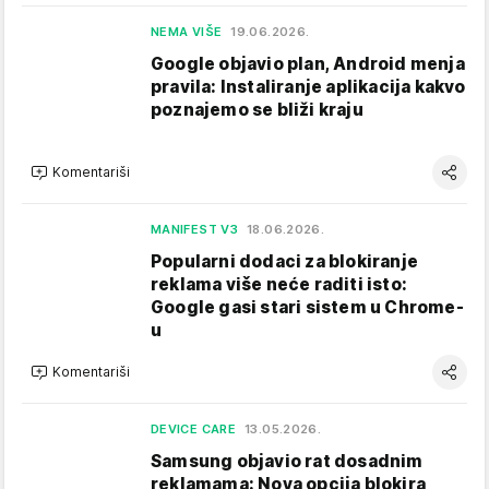
NEMA VIŠE
19.06.2026.
Google objavio plan, Android menja
pravila: Instaliranje aplikacija kakvo
poznajemo se bliži kraju
Komentariši
MANIFEST V3
18.06.2026.
Popularni dodaci za blokiranje
reklama više neće raditi isto:
Google gasi stari sistem u Chrome-
u
Komentariši
DEVICE CARE
13.05.2026.
Samsung objavio rat dosadnim
reklamama: Nova opcija blokira