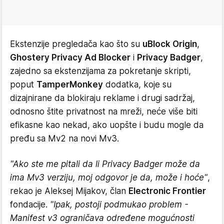
Ekstenzije pregledača kao što su
uBlock Origin
,
Ghostery Privacy Ad Blocker
i
Privacy Badger
,
zajedno sa ekstenzijama za pokretanje skripti,
poput
TamperMonkey
dodatka, koje su
dizajnirane da blokiraju reklame i drugi sadržaj,
odnosno štite privatnost na mreži, neće više biti
efikasne kao nekad, ako uopšte i budu mogle da
pređu sa Mv2 na novi Mv3.
"Ako ste me pitali da li Privacy Badger može da
ima Mv3 verziju, moj odgovor je da, može i hoće"
,
rekao je Aleksej Mijakov, član
Electronic Frontier
fondacije.
"Ipak, postoji podmukao problem -
Manifest v3 ograničava određene mogućnosti