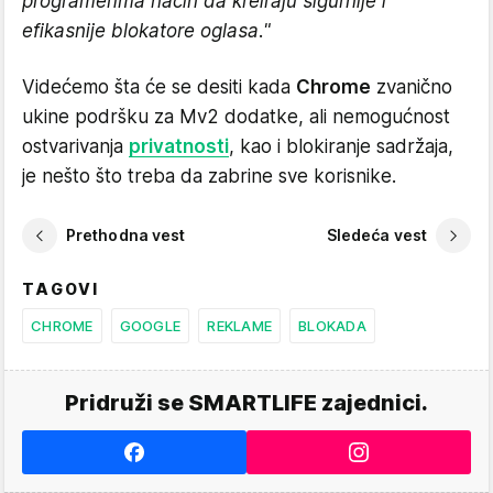
programerima način da kreiraju sigurnije i
efikasnije blokatore oglasa."
Videćemo šta će se desiti kada
Chrome
zvanično
ukine podršku za Mv2 dodatke, ali nemogućnost
ostvarivanja
privatnosti
, kao i blokiranje sadržaja,
je nešto što treba da zabrine sve korisnike.
Prethodna vest
Sledeća vest
TAGOVI
CHROME
GOOGLE
REKLAME
BLOKADA
Pridruži se SMARTLIFE zajednici.