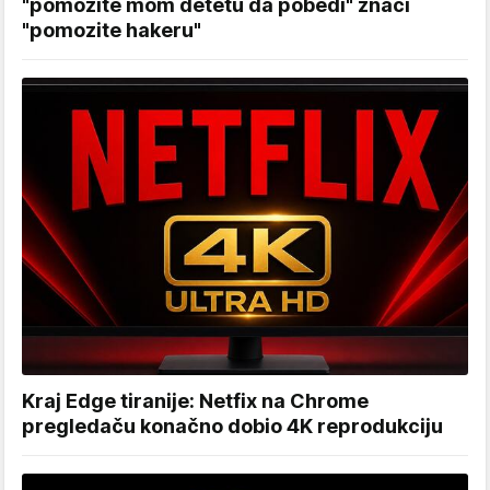
"pomozite mom detetu da pobedi" znači
"pomozite hakeru"
Kraj Edge tiranije: Netfix na Chrome
pregledaču konačno dobio 4K reprodukciju