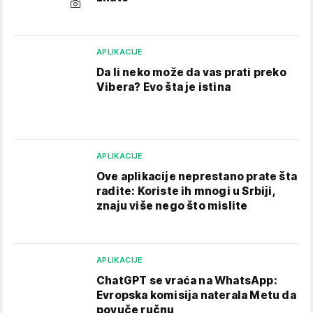
APLIKACIJE
Da li neko može da vas prati preko
Vibera? Evo šta je istina
APLIKACIJE
Ove aplikacije neprestano prate šta
radite: Koriste ih mnogi u Srbiji,
znaju više nego što mislite
APLIKACIJE
ChatGPT se vraća na WhatsApp:
Evropska komisija naterala Metu da
povuče ručnu