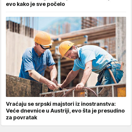
evo kako je sve počelo
Vraćaju se srpski majstori iz inostranstva:
Veće dnevnice u Austriji, evo šta je presudino
za povratak