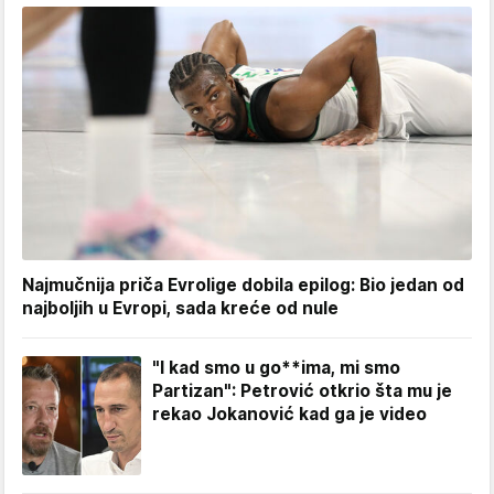
Najmučnija priča Evrolige dobila epilog: Bio jedan od
najboljih u Evropi, sada kreće od nule
"I kad smo u go**ima, mi smo
Partizan": Petrović otkrio šta mu je
rekao Jokanović kad ga je video