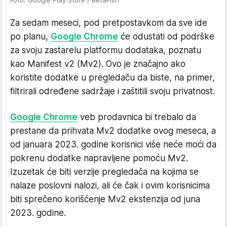
Za sedam meseci, pod pretpostavkom da sve ide
po planu,
Google Chrome
će odustati od podrške
za svoju zastarelu platformu dodataka, poznatu
kao Manifest v2 (Mv2). Ovo je značajno ako
koristite dodatke u pregledaču da biste, na primer,
filtrirali određene sadržaje i zaštitili svoju privatnost.
Google Chrome
veb prodavnica bi trebalo da
prestane da prihvata Mv2 dodatke ovog meseca, a
od januara 2023. godine korisnici više neće moći da
pokrenu dodatke napravljene pomoću Mv2.
Izuzetak će biti verzije pregledača na kojima se
nalaze poslovni nalozi, ali će čak i ovim korisnicima
biti sprečeno korišćenje Mv2 ekstenzija od juna
2023. godine.