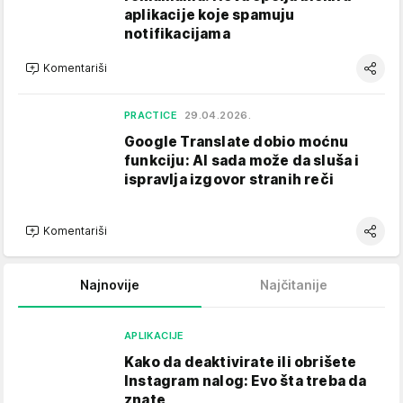
aplikacije koje spamuju
notifikacijama
Komentariši
PRACTICE
29.04.2026.
Google Translate dobio moćnu
funkciju: AI sada može da sluša i
ispravlja izgovor stranih reči
Komentariši
Najnovije
Najčitanije
APLIKACIJE
Kako da deaktivirate ili obrišete
Instagram nalog: Evo šta treba da
znate