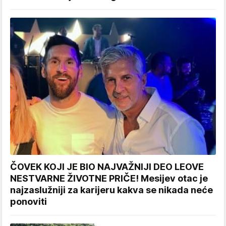
ČOVEK KOJI JE BIO NAJVAŽNIJI DEO LEOVE
NESTVARNE ŽIVOTNE PRIČE! Mesijev otac je
najzaslužniji za karijeru kakva se nikada neće
ponoviti