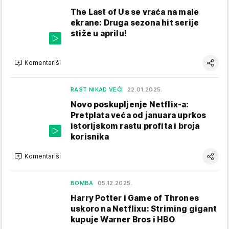
The Last of Us se vraća na male
ekrane: Druga sezona hit serije
stiže u aprilu!
Komentariši
RAST NIKAD VEĆI
22.01.2025.
Novo poskupljenje Netflix-a:
Pretplata veća od januara uprkos
istorijskom rastu profita i broja
korisnika
Komentariši
BOMBA
05.12.2025.
Harry Potter i Game of Thrones
uskoro na Netflixu: Striming gigant
kupuje Warner Bros i HBO