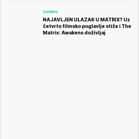
GAMING
NAJAVLJEN ULAZAK U MATRIX? Uz
četvrto filmsko poglavlje stiže i The
Matrix: Awakens doživljaj