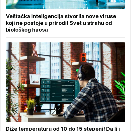
Veštačka inteligencija stvorila nove viruse
koji ne postoje u prirodi! Svet u strahu od
biološkog haosa
Diže temperaturu od 10 do 15 stepeni! Da li i