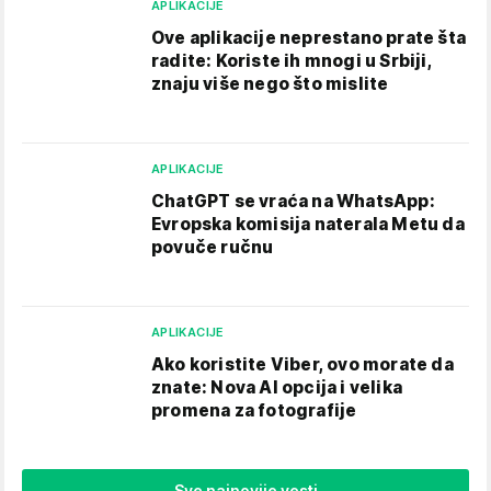
APLIKACIJE
Ove aplikacije neprestano prate šta
radite: Koriste ih mnogi u Srbiji,
znaju više nego što mislite
APLIKACIJE
ChatGPT se vraća na WhatsApp:
Evropska komisija naterala Metu da
povuče ručnu
APLIKACIJE
Ako koristite Viber, ovo morate da
znate: Nova AI opcija i velika
promena za fotografije
Sve najnovije vesti