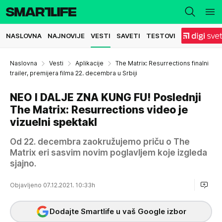
NASLOVNA
NAJNOVIJE
VESTI
SAVETI
TESTOVI
Naslovna
Vesti
Aplikacije
The Matrix: Resurrections finalni
trailer, premijera filma 22. decembra u Srbiji
NEO I DALJE ZNA KUNG FU! Poslednji
The Matrix: Resurrections video je
vizuelni spektakl
Od 22. decembra zaokružujemo priču o The
Matrix eri sasvim novim poglavljem koje izgleda
sjajno.
Objavljeno 07.12.2021. 10:33h
Dodajte Smartlife u vaš Google izbor