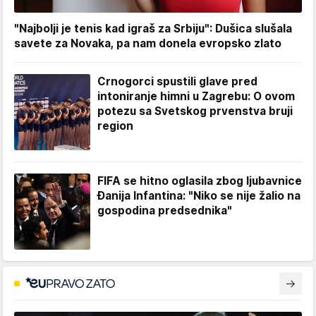
"Najbolji je tenis kad igraš za Srbiju": Dušica slušala
savete za Novaka, pa nam donela evropsko zlato
Crnogorci spustili glave pred
intoniranje himni u Zagrebu: O ovom
potezu sa Svetskog prvenstva bruji
region
FIFA se hitno oglasila zbog ljubavnice
Đanija Infantina: "Niko se nije žalio na
gospodina predsednika"