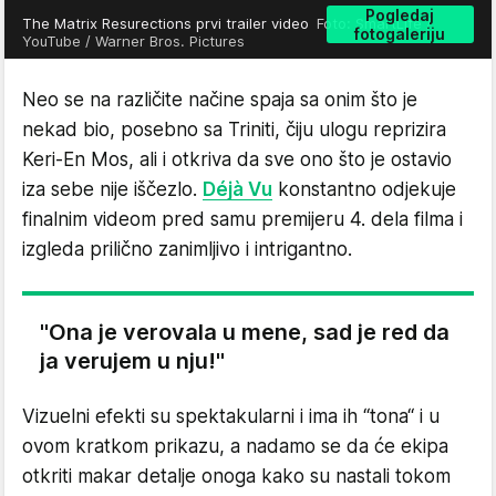
Pogledaj
The Matrix Resurections prvi trailer video
Foto: SmartLife /
fotogaleriju
YouTube / Warner Bros. Pictures
Neo se na različite načine spaja sa onim što je
nekad bio, posebno sa Triniti, čiju ulogu reprizira
Keri-En Mos, ali i otkriva da sve ono što je ostavio
iza sebe nije iščezlo.
Déjà Vu
konstantno odjekuje
finalnim videom pred samu premijeru 4. dela filma i
izgleda prilično zanimljivo i intrigantno.
"Ona je verovala u mene, sad je red da
ja verujem u nju!"
Vizuelni efekti su spektakularni i ima ih “tona“ i u
ovom kratkom prikazu, a nadamo se da će ekipa
otkriti makar detalje onoga kako su nastali tokom