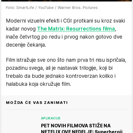
Foto: SmartLife / YouTube / Warner Bros. Pictures
Moderni vizuelni efekti i CGI protkani su kroz svaki
kadar novog
The Matrix: Resurrections filma
,
inače četvrtog po redu i prvog nakon gotovo dve
decenije čekanja.
Film istražuje sve ono što nam prva tri nisu ispričala,
pozadinu svega, ali je nastavak trilogije, koji bi
trebalo da bude jednako kontroverzan koliko i
halabuka koja okružuje film.
MOŽDA ĆE VAS ZANIMATI
APLIKACIJE
PET NOVIH FILMOVA STIŽE NA
NETFLIX OVE NEDELJE: Superheroji,