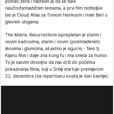
postao žena i nastavio je da se bavi
naučnofantastičnim temama, a prvi film rediteljke
bio je Cloud Atlas sa Tomom Henksom i Hale Beri u
glavnim ulogama.
The Matrix: Resurrections isprepletan je starim i
novim kadrovima, starim i novim (podmlađenim)
likovima i glumcima, ali jedno je sigurno - Neo tj.
Kijanu Rivs i dalje zna kung fu i ima smisla za humor.
To je sasvim dovoljno da nas drži do početka
prikazivanja filma, koji u Srbiji startuje premijerom
22. decembra (na repertoaru svuda je dan kasnije).