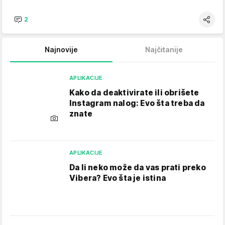
2
Najnovije
Najčitanije
APLIKACIJE
Kako da deaktivirate ili obrišete
Instagram nalog: Evo šta treba da
znate
APLIKACIJE
Da li neko može da vas prati preko
Vibera? Evo šta je istina