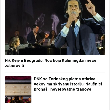
Nik Kejv u Beogradu: Noć koju Kalemegdan neće
zaboraviti
DNK sa Torinskog platna otkriva
vekovima skrivanu istoriju: Naučnici
pronašli neverovatne tragove