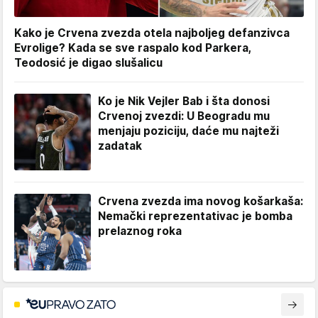
Kako je Crvena zvezda otela najboljeg defanzivca
Evrolige? Kada se sve raspalo kod Parkera,
Teodosić je digao slušalicu
Ko je Nik Vejler Bab i šta donosi
Crvenoj zvezdi: U Beogradu mu
menjaju poziciju, daće mu najteži
zadatak
Crvena zvezda ima novog košarkaša:
Nemački reprezentativac je bomba
prelaznog roka