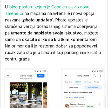
U
blog postu u kojem je Google najavio nove
izmene
na mapama najavljena je i nova opcija
nazvana „
photo updates
“. Photo updates je
skraćena verzija dosadašnjeg sistema ocenjivanja,
pa
umesto da napišete svoje iskustvo
, možete
samo da
okačite sliku sa kratkim komentarom
.
Na primer da li je restoran dobar za popodnevni
ručak zato što je u hladu ili koji parking nije krcat u
centru grada.