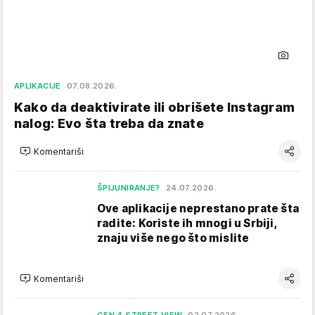
APLIKACIJE
07.08.2026.
Kako da deaktivirate ili obrišete Instagram
nalog: Evo šta treba da znate
Komentariši
ŠPIJUNIRANJE?
24.07.2026.
Ove aplikacije neprestano prate šta
radite: Koriste ih mnogi u Srbiji,
znaju više nego što mislite
Komentariši