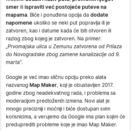
smer
ili
ispraviti već postojeće puteve na
mapama
. Biće i ponuđena opcija da
dodate
napomene
ukoliko se neki put popravlja ili je
zatvoren, kao i datume kada će biti otvoren ili
razlog zbog kojeg je zatvoren. Na primer:
„Prvomajska ulica u Zemunu zatvorena od Prilaza
do Novogradske zbog zamene kanalizacije od 9.
marta
“.
Google je već imao sličnu opciju preko alata
nazvanog
Map Maker
, koji je obustavljen 2017.
godine zbog neadekvatnog rada, i problema sa
moderacijom predloženih izmena. Novi alat je
mnogo precizniji i moćniji i biće dostupan svim
korisnicima, a verujemo da Google ima plan kojim će
preduprediti probleme koje je imao Map Maker.