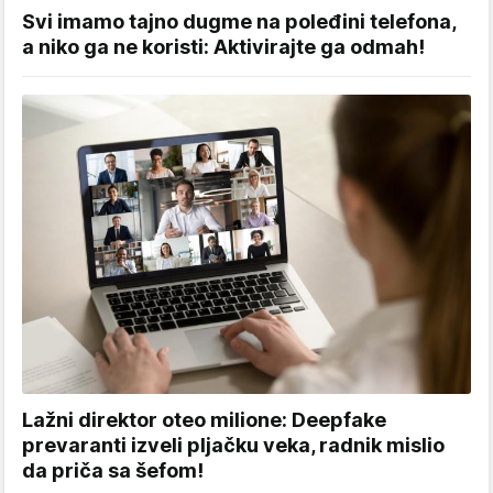
Svi imamo tajno dugme na poleđini telefona,
a niko ga ne koristi: Aktivirajte ga odmah!
Lažni direktor oteo milione: Deepfake
prevaranti izveli pljačku veka, radnik mislio
da priča sa šefom!