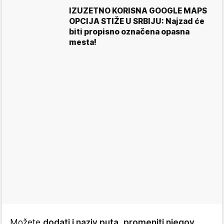
IZUZETNO KORISNA GOOGLE MAPS
OPCIJA STIŽE U SRBIJU: Najzad će
biti propisno označena opasna
mesta!
Možete
dodati i naziv puta
,
promeniti njegov