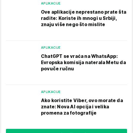
APLIKACIJE
Ove aplikacije neprestano prate šta
radite: Koriste ih mnogi u Srbiji,
znaju više nego što mislite
APLIKACIJE
ChatGPT se vraća na WhatsApp:
Evropska komisija naterala Metu da
povuče ručnu
APLIKACIJE
Ako koristite Viber, ovo morate da
znate: Nova AI opcija i velika
promena za fotografije