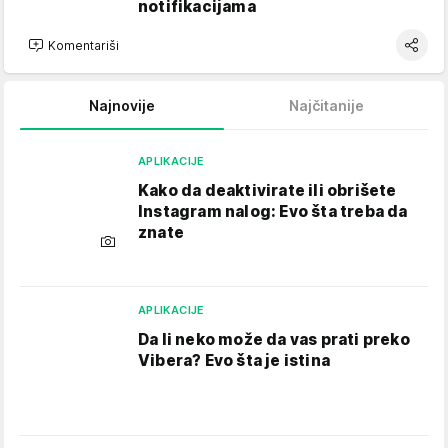
notifikacijama
Komentariši
Najnovije
Najčitanije
APLIKACIJE
Kako da deaktivirate ili obrišete
Instagram nalog: Evo šta treba da
znate
APLIKACIJE
Da li neko može da vas prati preko
Vibera? Evo šta je istina