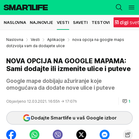
NASLOVNA
NAJNOVIJE
VESTI
SAVETI
TESTOVI
Naslovna
Vesti
Aplikacije
nova opcija na google maps
dotzvolja vam da dodajete ulice
NOVA OPCIJA NA GOOGLE MAPAMA:
Sami dodajte ili izmenite ulice i puteve
Google mape dobijaju ažuriranje koje
omogućava da dodate nove ulice i puteve
Objavljeno 12.03.2021. 16:55h
→ 17:07h
1
Dodajte Smartlife u vaš Google izbor