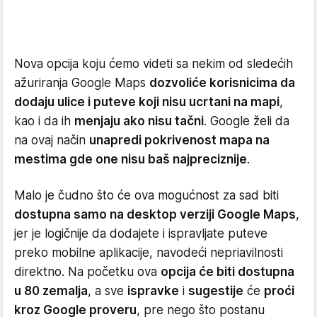
Nova opcija koju ćemo videti sa nekim od sledećih
ažuriranja Google Maps
dozvoliće korisnicima da
dodaju ulice i puteve koji nisu ucrtani na mapi
,
kao i da ih
menjaju ako nisu tačni
. Google želi da
na ovaj način
unapredi pokrivenost mapa na
mestima gde one nisu baš najpreciznije
.
Malo je čudno što će ova mogućnost za sad biti
dostupna samo na desktop verziji Google Maps
,
jer je logičnije da dodajete i ispravljate puteve
preko mobilne aplikacije, navodeći nepriavilnosti
direktno. Na početku ova
opcija će biti dostupna
u 80 zemalja
, a sve
ispravke
i
sugestije
će
proći
kroz Google proveru
, pre nego što postanu