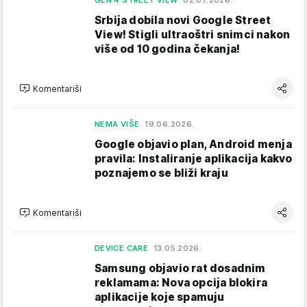
GEN 4 STREET VIEW
02.07.2026.
Srbija dobila novi Google Street
View! Stigli ultraoštri snimci nakon
više od 10 godina čekanja!
Komentariši
NEMA VIŠE
19.06.2026.
Google objavio plan, Android menja
pravila: Instaliranje aplikacija kakvo
poznajemo se bliži kraju
Komentariši
DEVICE CARE
13.05.2026.
Samsung objavio rat dosadnim
reklamama: Nova opcija blokira
aplikacije koje spamuju