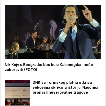
Nik Kejv u Beogradu: Noć koju Kalemegdan neće
zaboraviti (FOTO)
DNK sa Torinskog platna otkriva
vekovima skrivanu istoriju: Naučnici
pronašli neverovatne tragove