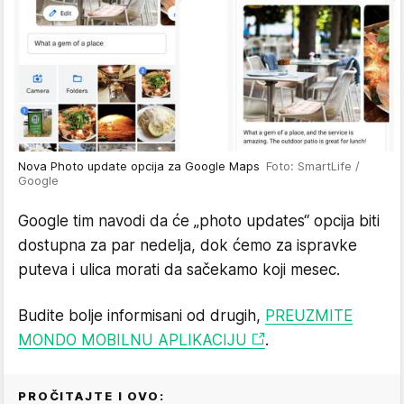
Nova Photo update opcija za Google Maps
Foto: SmartLife /
Google
Google tim navodi da će „photo updates“ opcija biti
dostupna za par nedelja, dok ćemo za ispravke
puteva i ulica morati da sačekamo koji mesec.
Budite bolje informisani od drugih,
PREUZMITE
MONDO MOBILNU APLIKACIJU
.
PROČITAJTE I OVO: