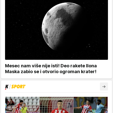
Mesec nam više nije isti! Deo rakete Ilona
Maska zabio se i otvorio ogroman krater!