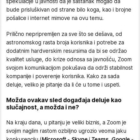
spekulacije u javnosti da je sastanak mogao da
bude prisluškivan od strane bilo koga, kao i brojne
pošalice i internet mimove na ovu temu.
Prilično nepripremljen za sve što se dešava, od
astronomskog rasta broja korisnika i potrebe za
dodatnim hardverskim resursima da bi se održao
kvalitet usluge, do krize odnosa sa javnošću, Zoom
svojom komunikacijom pokušava da održi stabilnost
kompanije i poverenje korisnika. Kako za sada
deluje, veliko je pitanje da li će u tome i uspeti.
Možda ovakav sled događaja deluje kao
slučajnost, a možda i ne?
Na kraju dana, u pitanju je veliki biznis, a Zoom je
svojim naglim rastom ozbiljno ugrozio veoma jaku
konkurenciju (
Microsoft
-
Skype
i
Teams
,
Google
-