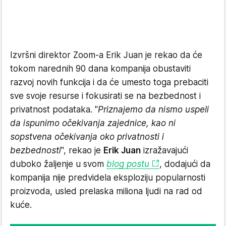
Izvršni direktor Zoom-a Erik Juan je rekao da će
tokom narednih 90 dana kompanija obustaviti
razvoj novih funkcija i da će umesto toga prebaciti
sve svoje resurse i fokusirati se na bezbednost i
privatnost podataka. "
Priznajemo da nismo uspeli
da ispunimo očekivanja zajednice, kao ni
sopstvena očekivanja oko privatnosti i
bezbednosti
", rekao je
Erik Juan
izražavajući
duboko žaljenje u svom
blog postu
, dodajući da
kompanija nije predvidela eksploziju popularnosti
proizvoda, usled prelaska miliona ljudi na rad od
kuće.