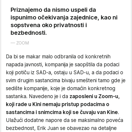
Priznajemo da nismo uspeli da
ispunimo očekivanja zajednice, kao ni
sopstvena oko privatnosti i
bezbednosti.
ZOOM
Da bi se makar malo odbranila od konkretnih
napada javnosti, kompanija je saopštila da podaci
koji potiču iz SAD-a, ostaju u SAD-u, a da podaci o
svim drugim sastancima bivaju smešteni tamo gde je
sedište kompanije, koje je domaćin konkretnog
sastanka. Navedeno je i da
zaposleni u Zoom-u,
koji rade u Kini nemaju pristup podacima o
sastancima i snimcima koji se čuvaju van Kine
.
Ulažući dodatne napore da se maksimalno poveća
bezbednost, Erik Juan se obavezao na detaljne