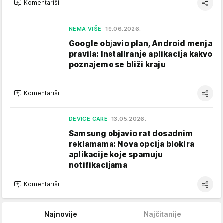
Komentariši
NEMA VIŠE
19.06.2026.
Google objavio plan, Android menja
pravila: Instaliranje aplikacija kakvo
poznajemo se bliži kraju
Komentariši
DEVICE CARE
13.05.2026.
Samsung objavio rat dosadnim
reklamama: Nova opcija blokira
aplikacije koje spamuju
notifikacijama
Komentariši
Najnovije
Najčitanije