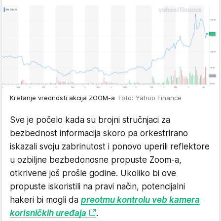
Kretanje vrednosti akcija ZOOM-a
Foto: Yahoo Finance
Sve je počelo kada su brojni stručnjaci za
bezbednost informacija skoro pa orkestrirano
iskazali svoju zabrinutost i ponovo uperili reflektore
u ozbiljne bezbedonosne propuste Zoom-a,
otkrivene još prošle godine. Ukoliko bi ove
propuste iskoristili na pravi način, potencijalni
hakeri bi mogli da
preotmu kontrolu veb kamera
korisničkih uređaja
.