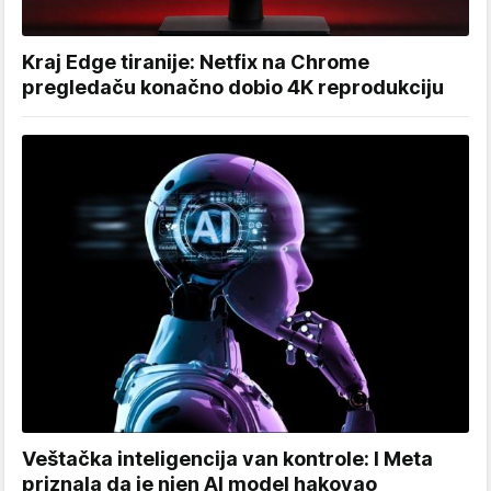
Kraj Edge tiranije: Netfix na Chrome
pregledaču konačno dobio 4K reprodukciju
Veštačka inteligencija van kontrole: I Meta
priznala da je njen AI model hakovao