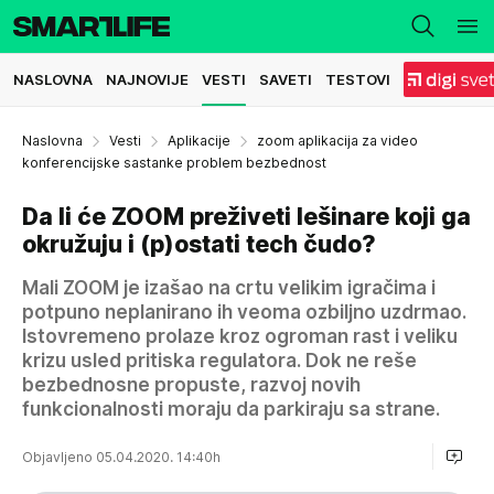
NASLOVNA
NAJNOVIJE
VESTI
SAVETI
TESTOVI
Naslovna
Vesti
Aplikacije
zoom aplikacija za video
konferencijske sastanke problem bezbednost
Da li će ZOOM preživeti lešinare koji ga
okružuju i (p)ostati tech čudo?
Mali ZOOM je izašao na crtu velikim igračima i
potpuno neplanirano ih veoma ozbiljno uzdrmao.
Istovremeno prolaze kroz ogroman rast i veliku
krizu usled pritiska regulatora. Dok ne reše
bezbednosne propuste, razvoj novih
funkcionalnosti moraju da parkiraju sa strane.
Objavljeno 05.04.2020. 14:40h