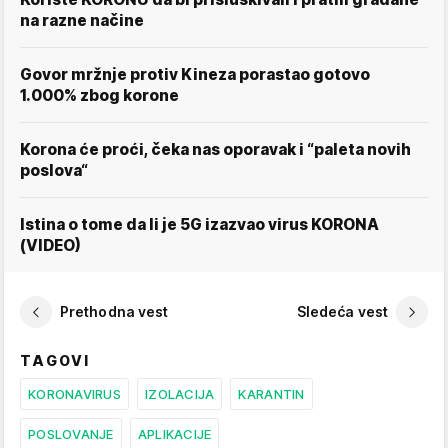
na razne načine
Govor mržnje protiv Kineza porastao gotovo
1.000% zbog korone
Korona će proći, čeka nas oporavak i “paleta novih
poslova“
Istina o tome da li je 5G izazvao virus KORONA
(VIDEO)
Prethodna vest
Sledeća vest
TAGOVI
KORONAVIRUS
IZOLACIJA
KARANTIN
POSLOVANJE
APLIKACIJE