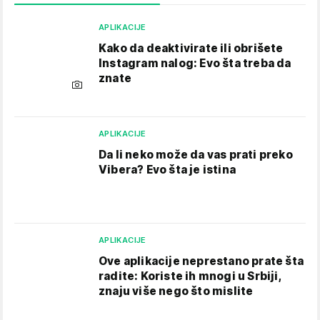
APLIKACIJE
Kako da deaktivirate ili obrišete
Instagram nalog: Evo šta treba da
znate
APLIKACIJE
Da li neko može da vas prati preko
Vibera? Evo šta je istina
APLIKACIJE
Ove aplikacije neprestano prate šta
radite: Koriste ih mnogi u Srbiji,
znaju više nego što mislite