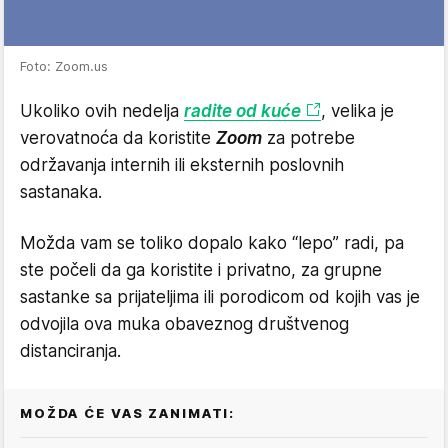
Foto: Zoom.us
Ukoliko ovih nedelja
radite od kuće
, velika je
verovatnoća da koristite
Zoom
za potrebe
održavanja internih ili eksternih poslovnih
sastanaka.
Možda vam se toliko dopalo kako “lepo” radi, pa
ste počeli da ga koristite i privatno, za grupne
sastanke sa prijateljima ili porodicom od kojih vas je
odvojila ova muka obaveznog društvenog
distanciranja.
MOŽDA ĆE VAS ZANIMATI: