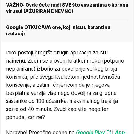
VAŽNO: Ovde ćete naći SVE što vas zanima o korona
virusu! (AŽURIRAN DNEVNO)
Google OTKUCAVA one, koji nisu u karantinu i
izolaciji
Iako postoji pregršt drugih aplikacija za istu
namenu, Zoom se u ovom kratkom roku (potpuno
neplanirano) izborio za poverenje velikog broja
korisnika, pre svega kvalitetom i jednostavnošću
korišćenja, a zatim i činjenicom da je njegova
besplatna verzija više nego dovoljna za grupne
sastanke do 100 učesnika, maksimalnog trajanja
sesije od 40 minuta. Zvuči kao više nego fer
ponuda, zar ne?
Naravno! Prosečne ocene na
Google Play
i
App