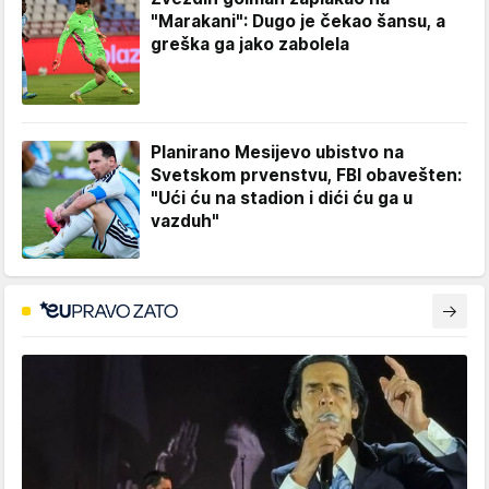
"Marakani": Dugo je čekao šansu, a
greška ga jako zabolela
Planirano Mesijevo ubistvo na
Svetskom prvenstvu, FBI obavešten:
"Ući ću na stadion i dići ću ga u
vazduh"