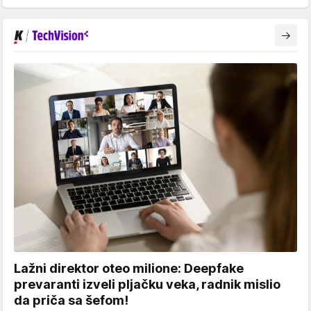
Lažni direktor oteo milione: Deepfake
prevaranti izveli pljačku veka, radnik mislio
da priča sa šefom!