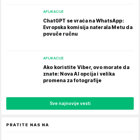
APLIKACIJE
ChatGPT se vraća na WhatsApp:
Evropska komisija naterala Metu da
povuče ručnu
APLIKACIJE
Ako koristite Viber, ovo morate da
znate: Nova AI opcija i velika
promena za fotografije
Sve najnovije vesti
PRATITE NAS NA