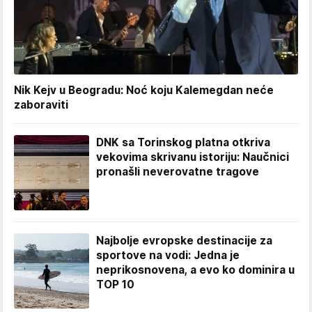
Nik Kejv u Beogradu: Noć koju Kalemegdan neće
zaboraviti
DNK sa Torinskog platna otkriva
vekovima skrivanu istoriju: Naučnici
pronašli neverovatne tragove
Najbolje evropske destinacije za
sportove na vodi: Jedna je
neprikosnovena, a evo ko dominira u
TOP 10