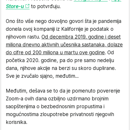
Store-u
to potvrđuju.
Ono što više nego dovoljno govori šta je pandemija
donela ovoj kompaniji iz Kalifornije je podatak o
njihovom rastu.
Od decembra 2019. godine i deset
miliona dnevno aktivnih učesnika sastanaka, dolaze
do cifre od 200 miliona u martu ove godine
. Od
početka 2020. godine, pa do pre samo nedelju
dana, njihove akcije na berzi su skoro duplirane.
Sve je zvučalo sjajno, međutim...
Međutim, dešava se to da je pomenuto poverenje
Zoom-a ovih dana ozbiljno uzdrmano brojnim
saopštenjima o bezbednosnim propustima i
mogućnostima zloupotrebe privatnosti njegovih
korisnika.