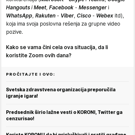
Hangouts
i
Meet
,
Facebook
-
Messenger
i
WhatsApp
,
Rakuten
-
Viber
,
Cisco
-
Webex
itd),
koja ima svoja poslovna rešenja za grupne video
pozive.
Kako se vama čini cela ova situacija, da li
koristite Zoom ovih dana?
PROČITAJTE I OVO:
Svetska zdravstvena organizacija preporučila
igranje igara!
Predsednik širio lažne vesti o KORONI, Twitter ga
cenzurisao!
Koriste KORONU da bi prisluškivali i pratili građane