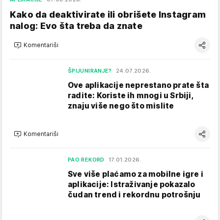
Kako da deaktivirate ili obrišete Instagram
nalog: Evo šta treba da znate
Komentariši
ŠPIJUNIRANJE?
24.07.2026.
Ove aplikacije neprestano prate šta
radite: Koriste ih mnogi u Srbiji,
znaju više nego što mislite
Komentariši
PAO REKORD
17.01.2026.
Sve više plaćamo za mobilne igre i
aplikacije: Istraživanje pokazalo
čudan trend i rekordnu potrošnju