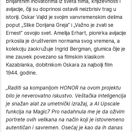
briljantnim inovatorima iz sveta filma, književnosti i
avijacije, čiji su doprinosi ostavili neizbrisiv trag u
istoriji. Oskar Vajld je svojim vanvremenskim delima
poput „Slike Dorijana Greja” i „Važno je zvati se
Ernest” osvojio svet. Amelija Erhart, pionirka avijacije
prkosila je društvenim normama svog vremena, a
kolekciju zaokružuje Ingrid Bergman, glumica čije je
ime zauvek povezano sa filmskim klasikom
Kazablanka, dobitnikom Oskara za najbolji film
1944. godine.
„Raditi sa kompanijom HONOR na ovom projektu
bilo je neverovatno iskustvo. Veštačka inteligencija
je snažan alat za umetnički izražaj, a AI Upscale
funkcija na Magic7 Pro nadahnula me je da oživim
portrete ovih velikana na način koji je istovremeno
autentičan i savremen. Osećaj je kao da ih danas