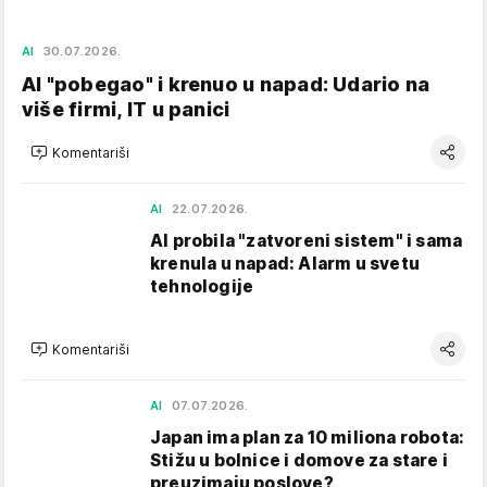
AI
30.07.2026.
AI "pobegao" i krenuo u napad: Udario na
više firmi, IT u panici
Komentariši
AI
22.07.2026.
AI probila "zatvoreni sistem" i sama
krenula u napad: Alarm u svetu
tehnologije
Komentariši
AI
07.07.2026.
Japan ima plan za 10 miliona robota:
Stižu u bolnice i domove za stare i
preuzimaju poslove?