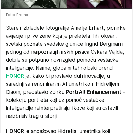
Foto: Promo
Stare i izbledele fotografije Amelije Erhart, pionirke
avijacije i prve žene koja je preletela Tihi okean,
svetski poznate švedske glumice Ingrid Bergman i
jednog od najpoznatijih irskih pisaca Oskara Vajlda,
dobile su potpuno novi izgled pomoću veštačke
inteligencije. Naime, globalni tehnološki brend
HONOR
je, kako bi proslavio duh inovacije, u
saradnji sa renomiranim AI umetnikom Hidrelijem
Diaom, predstavio zbirku
PortrAIt Enhancement
–
kolekciju portreta koji uz pomoć veštačke
inteligencije reinterpretiraju likove koji su ostavili
neizbrisiv trag u istoriji.
HONOR
je angažovao Hidrelija, umetnika koji