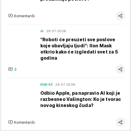
Komentariši
AI
29.07.2026.
"Roboti će preuzeti sve poslove
koje obavljaju ljudi": Ilon Mask
otkrio kako će izgledati svet za 5
godina
3
KIMI K3
24.07.2026.
Odbio Apple, pa napravio AI koji je
razbesneo Vašington: Ko je tvorac
novog kineskog čuda?
Komentariši