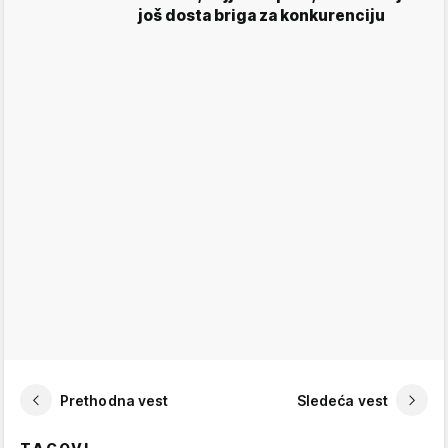
još dosta briga za konkurenciju
Prethodna vest
Sledeća vest