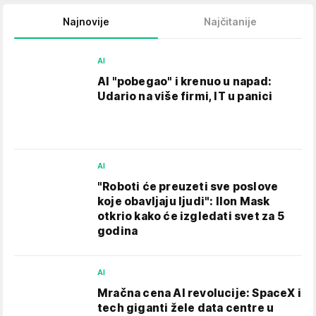
Najnovije
Najčitanije
AI
AI "pobegao" i krenuo u napad:
Udario na više firmi, IT u panici
AI
"Roboti će preuzeti sve poslove
koje obavljaju ljudi": Ilon Mask
otkrio kako će izgledati svet za 5
godina
AI
Mračna cena AI revolucije: SpaceX i
tech giganti žele data centre u