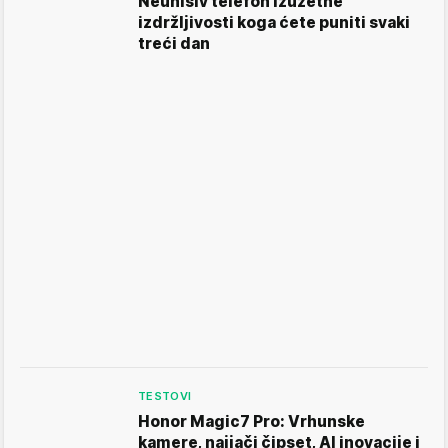
Neunišiv telefon izuzetne
izdržljivosti koga ćete puniti svaki
treći dan
TESTOVI
Honor Magic7 Pro: Vrhunske
kamere, najjači čipset, AI inovacije i