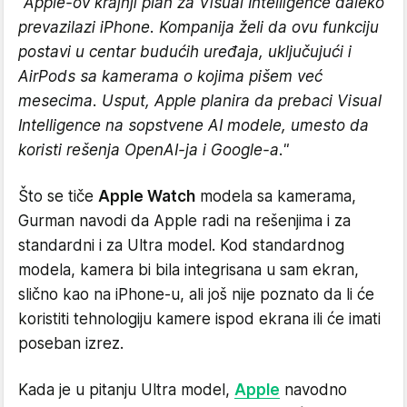
"Apple-ov krajnji plan za Visual Intelligence daleko
prevazilazi iPhone. Kompanija želi da ovu funkciju
postavi u centar budućih uređaja, uključujući i
AirPods sa kamerama o kojima pišem već
mesecima. Usput, Apple planira da prebaci Visual
Intelligence na sopstvene AI modele, umesto da
koristi rešenja OpenAI-ja i Google-a."
Što se tiče
Apple Watch
modela sa kamerama,
Gurman navodi da Apple radi na rešenjima i za
standardni i za Ultra model. Kod standardnog
modela, kamera bi bila integrisana u sam ekran,
slično kao na iPhone-u, ali još nije poznato da li će
koristiti tehnologiju kamere ispod ekrana ili će imati
poseban izrez.
Kada je u pitanju Ultra model,
Apple
navodno