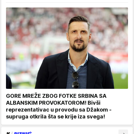
GORE MREŽE ZBOG FOTKE SRBINA SA
ALBANSKIM PROVOKATOROM! Bivši
reprezentativac u provodu sa Džakom -
supruga otkrila šta se krije iza svega!