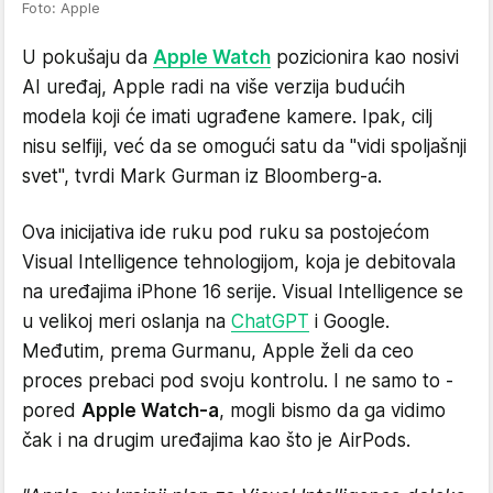
Foto: Apple
U pokušaju da
Apple Watch
pozicionira kao nosivi
AI uređaj, Apple radi na više verzija budućih
modela koji će imati ugrađene kamere. Ipak, cilj
nisu selfiji, već da se omogući satu da "vidi spoljašnji
svet", tvrdi Mark Gurman iz Bloomberg-a.
Ova inicijativa ide ruku pod ruku sa postojećom
Visual Intelligence tehnologijom, koja je debitovala
na uređajima iPhone 16 serije. Visual Intelligence se
u velikoj meri oslanja na
ChatGPT
i Google.
Međutim, prema Gurmanu, Apple želi da ceo
proces prebaci pod svoju kontrolu. I ne samo to -
pored
Apple Watch-a
, mogli bismo da ga vidimo
čak i na drugim uređajima kao što je AirPods.