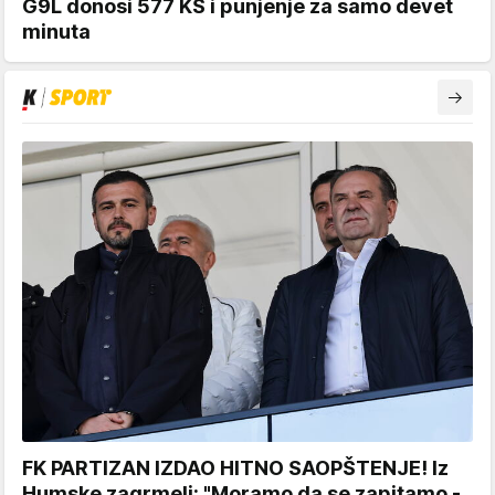
G9L donosi 577 KS i punjenje za samo devet
minuta
FK PARTIZAN IZDAO HITNO SAOPŠTENJE! Iz
Humske zagrmeli: "Moramo da se zapitamo -