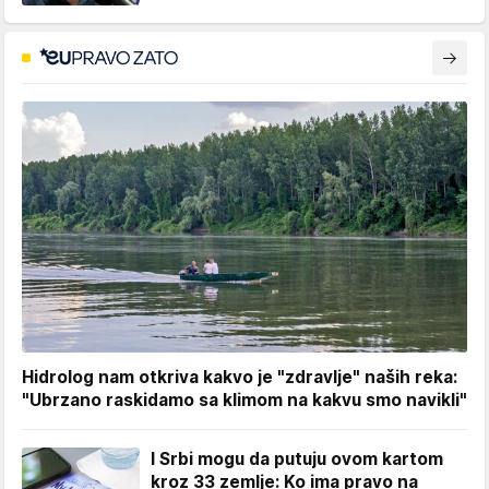
Hidrolog nam otkriva kakvo je "zdravlje" naših reka:
"Ubrzano raskidamo sa klimom na kakvu smo navikli"
I Srbi mogu da putuju ovom kartom
kroz 33 zemlje: Ko ima pravo na