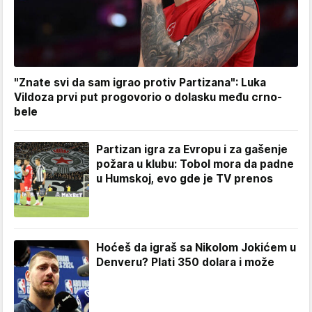
"Znate svi da sam igrao protiv Partizana": Luka
Vildoza prvi put progovorio o dolasku među crno-
bele
Partizan igra za Evropu i za gašenje
požara u klubu: Tobol mora da padne
u Humskoj, evo gde je TV prenos
Hoćeš da igraš sa Nikolom Jokićem u
Denveru? Plati 350 dolara i može