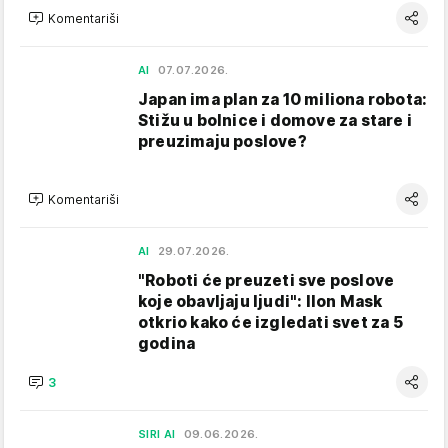
Komentariši
AI
07.07.2026.
Japan ima plan za 10 miliona robota:
Stižu u bolnice i domove za stare i
preuzimaju poslove?
Komentariši
AI
29.07.2026.
"Roboti će preuzeti sve poslove
koje obavljaju ljudi": Ilon Mask
otkrio kako će izgledati svet za 5
godina
3
SIRI AI
09.06.2026.