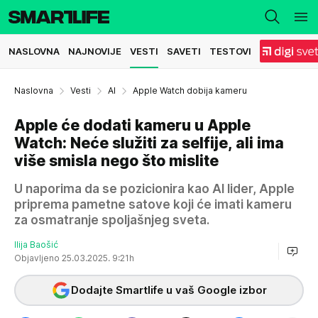
NASLOVNA
NAJNOVIJE
VESTI
SAVETI
TESTOVI
Naslovna
Vesti
AI
Apple Watch dobija kameru
Apple će dodati kameru u Apple
Watch: Neće služiti za selfije, ali ima
više smisla nego što mislite
U naporima da se pozicionira kao AI lider, Apple
priprema pametne satove koji će imati kameru
za osmatranje spoljašnjeg sveta.
Ilija Baošić
Objavljeno 25.03.2025. 9:21h
Dodajte Smartlife u vaš Google izbor