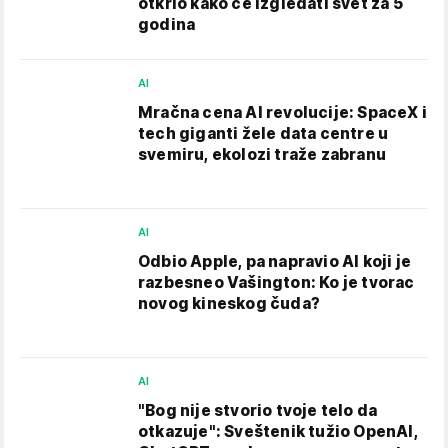
otkrio kako će izgledati svet za 5
godina
AI
Mračna cena AI revolucije: SpaceX i
tech giganti žele data centre u
svemiru, ekolozi traže zabranu
AI
Odbio Apple, pa napravio AI koji je
razbesneo Vašington: Ko je tvorac
novog kineskog čuda?
AI
"Bog nije stvorio tvoje telo da
otkazuje": Sveštenik tužio OpenAI,