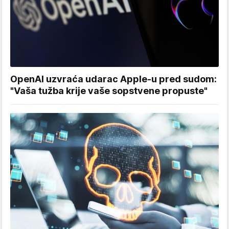
OpenAI uzvraća udarac Apple-u pred sudom:
"Vaša tužba krije vaše sopstvene propuste"