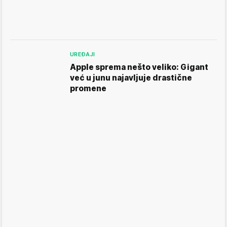
UREĐAJI
Apple sprema nešto veliko: Gigant
već u junu najavljuje drastične
promene