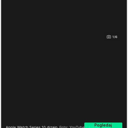
1/6
Pogledaj
Apple Watch Series 10 dizajn
Foto: YouTube / Apple