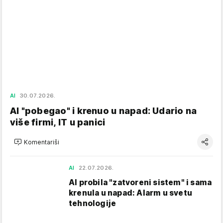
AI
30.07.2026.
AI "pobegao" i krenuo u napad: Udario na
više firmi, IT u panici
Komentariši
AI
22.07.2026.
AI probila "zatvoreni sistem" i sama
krenula u napad: Alarm u svetu
tehnologije