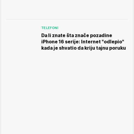
TELEFONI
Da li znate šta znače pozadine
iPhone 16 serije: Internet "odlepio"
kada je shvatio da kriju tajnu poruku