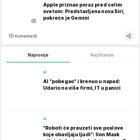
Apple priznao poraz pred celim
svetom: Predstavljena nova Siri,
pokreće je Gemini
Komentariši
Najnovije
Najčitanije
AI
AI "pobegao" i krenuo u napad:
Udario na više firmi, IT u panici
AI
"Roboti će preuzeti sve poslove
koje obavljaju ljudi": Ilon Mask