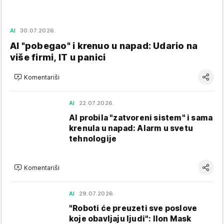
AI
30.07.2026.
AI "pobegao" i krenuo u napad: Udario na
više firmi, IT u panici
Komentariši
AI
22.07.2026.
AI probila "zatvoreni sistem" i sama
krenula u napad: Alarm u svetu
tehnologije
Komentariši
AI
29.07.2026.
"Roboti će preuzeti sve poslove
koje obavljaju ljudi": Ilon Mask