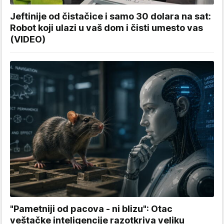
Jeftinije od čistačice i samo 30 dolara na sat:
Robot koji ulazi u vaš dom i čisti umesto vas
(VIDEO)
"Pametniji od pacova - ni blizu": Otac
veštačke inteligencije razotkriva veliku