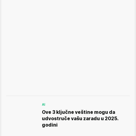
AI
Ove 3 ključne veštine mogu da
udvostruče vašu zaradu u 2025.
godini