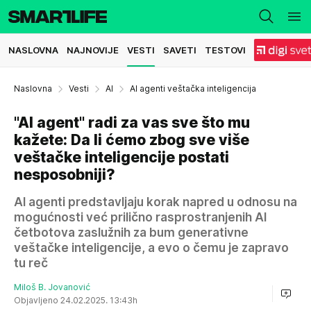
NASLOVNA
NAJNOVIJE
VESTI
SAVETI
TESTOVI
Naslovna
Vesti
AI
AI agenti veštačka inteligencija
"AI agent" radi za vas sve što mu
kažete: Da li ćemo zbog sve više
veštačke inteligencije postati
nesposobniji?
AI agenti predstavljaju korak napred u odnosu na
mogućnosti već prilično rasprostranjenih AI
četbotova zaslužnih za bum generativne
veštačke inteligencije, a evo o čemu je zapravo
tu reč
Miloš B. Jovanović
Objavljeno 24.02.2025. 13:43h