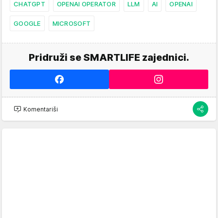
CHATGPT
OPENAI OPERATOR
LLM
AI
OPENAI
GOOGLE
MICROSOFT
Pridruži se SMARTLIFE zajednici.
Komentariši