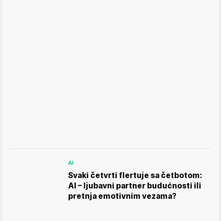
AI
Svaki četvrti flertuje sa četbotom:
AI – ljubavni partner budućnosti ili
pretnja emotivnim vezama?