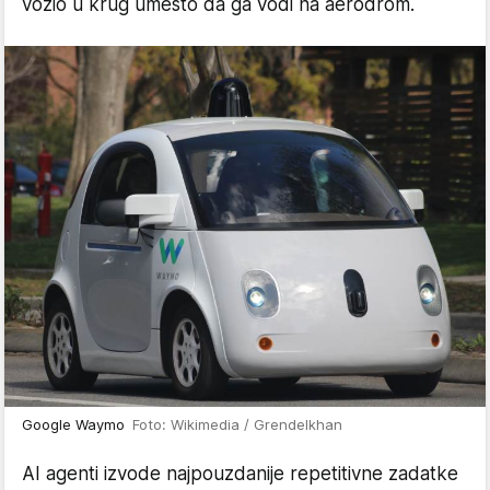
vozio u krug umesto da ga vodi na aerodrom.
Google Waymo
Foto: Wikimedia / Grendelkhan
AI agenti izvode najpouzdanije repetitivne zadatke