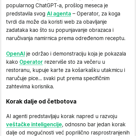
popularnog ChatGPT-a, prošlog meseca je
predstavila svog
AI agenta
– Operator, za koga
tvrdi da može da koristi web za obavljanje
zadataka kao što su popunjavanje obrazaca i
naručivanja namirnica prema određenom receptu.
OpenAI
je održao i demonstraciju koja je pokazala
kako
Operator
rezerviše sto za večeru u
restoranu, kupuje karte za košarkašku utakmicu i
naručuje pice... svaki put prema specifičnim
zahtevima korisnika.
Korak dalje od četbotova
AI agenti predstavljaju korak napred u razvoju
veštačke inteligencije
, odnosno bar jedan korak
dalje od mogućnosti već poprilično rasprostranjenih