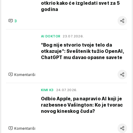
otkrio kako će izgledati svet za 5
godina
3
AI DOKTOR
23.07.2026.
"Bog nije stvorio tvoje telo da
otkazuje": Sveštenik tužio OpenAI,
ChatGPT mu davao opasne savete
Komentariši
KIMI K3
24.07.2026.
Odbio Apple, pa napravio AI koji je
razbesneo Vašington: Ko je tvorac
novog kineskog čuda?
Komentariši