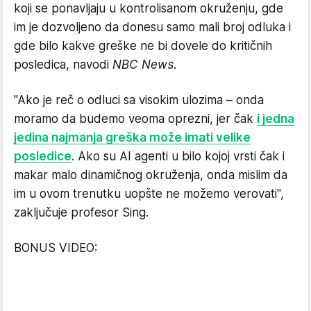
koji se ponavljaju u kontrolisanom okruženju, gde
im je dozvoljeno da donesu samo mali broj odluka i
gde bilo kakve greške ne bi dovele do kritičnih
posledica, navodi
NBC News
.
"Ako je reč o odluci sa visokim ulozima – onda
moramo da budemo veoma oprezni, jer čak
i jedna
jedina najmanja greška može imati velike
posledice
. Ako su AI agenti u bilo kojoj vrsti čak i
makar malo dinamičnog okruženja, onda mislim da
im u ovom trenutku uopšte ne možemo verovati",
zaključuje profesor Sing.
BONUS VIDEO: