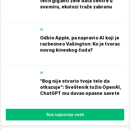
tech giganti žele data centre u
svemiru, ekolozi traže zabranu
AI
Odbio Apple, pa napravio AI koji je
razbesneo Vašington: Ko je tvorac
novog kineskog čuda?
AI
"Bog nije stvorio tvoje telo da
otkazuje": Sveštenik tužio OpenAI,
ChatGPT mu davao opasne savete
Sve najnovije vesti