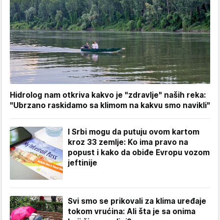
Hidrolog nam otkriva kakvo je "zdravlje" naših reka:
"Ubrzano raskidamo sa klimom na kakvu smo navikli"
I Srbi mogu da putuju ovom kartom
kroz 33 zemlje: Ko ima pravo na
popust i kako da obiđe Evropu vozom
jeftinije
Svi smo se prikovali za klima uređaje
tokom vrućina: Ali šta je sa onima