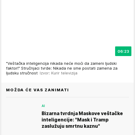
06:23
"Veštačka inteligencija nikada neće moći da zameni ljudski
faktor!" Stručnjaci tvrde: Nikada ne sme postati zamena za
ljudsku stručnost
Izvor: Kurir televizija
MOŽDA ĆE VAS ZANIMATI
AI
Bizarna tvrdnja Maskove veštačke
inteligencije: "Mask i Tramp
zaslužuju smrtnu kaznu"