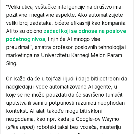
"Veliki uticaj veštačke inteligencije na društvo ima i
pozitivne i negativne aspekte. Ako automatizujete
veliki broj zadataka, bićete efikasniji kao kompanija.
Ali to su obično
zadaci koji se odnose na poslove
početnog nivoa
, i njih će AI mnogo više
preuzimati", smatra profesor poslovnih tehnologija i
marketinga na Univerzitetu Karnegi Melon Param
Sing.
On kaže da će u toj fazi i ljudi i dalje biti potrebni da
nadgledaju i vode automatizovane AI agente, u
koje se ne može pouzdati da će savršeno tumačiti
uputstva ili sami u potpunosti razumeti neophodan
kontekst. AI alati takođe mogu biti skloni
nezgodama, kao npr. kada je Google-ov Waymo
(
slika ispod
) robotski taksi bez vozača, mušteriju