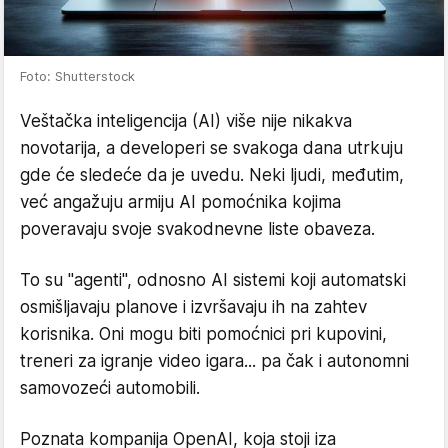
Foto: Shutterstock
Veštačka inteligencija (AI) više nije nikakva
novotarija, a developeri se svakoga dana utrkuju
gde će sledeće da je uvedu. Neki ljudi, međutim,
već angažuju armiju AI pomoćnika kojima
poveravaju svoje svakodnevne liste obaveza.
To su "agenti", odnosno AI sistemi koji automatski
osmišljavaju planove i izvršavaju ih na zahtev
korisnika. Oni mogu biti pomoćnici pri kupovini,
treneri za igranje video igara... pa čak i autonomni
samovozeći automobili.
Poznata kompanija OpenAI, koja stoji iza