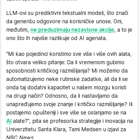
LLM-ovi su prediktivni tekstualni modeli, što znači
da generišu odgovore na korisničke unose. Oni,
međutim,
ne preduzimaju nezavisne akcije
, a to je
ono što ih najviše razlikuje od AI agenata.
"Mi kao pojedinci koristimo sve više i više ovih alata,
što otvara veliko pitanje: Da li vremenom gubimo
sposobnosti kritičkog razmišljanja? Mi možemo da
automatizujemo neke rutinske zadatke, ali da li se
onda taj dodatni kapacitet u našem mozgu koristi
na drugi način? Odnosno, da li nastavljamo da
unapređujemo svoje znanje i kritičko razmišljanje? Ili
postajemo opušteniji i sve više se oslanjamo se na
AI
alate?", pita se profesorka strategije i inovacija na
Univerzitetu Santa Klara, Tami Medsen u izjavi za
NBC News
.