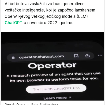
AI četbotova zaslužnih za bum generativne
veštačke inteligencije, koji je započeo lansiranjem
OpenAI-jevog velikog jezičkog modela (LLM)
ChatGPT
u novembru 2022. godine.
OpenAI Operator
Foto: Shutterstock