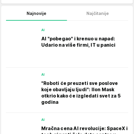
Najnovije
Najčitanije
AI
AI "pobegao" i krenuo u napad:
Udario na više firmi, IT u panici
AI
"Roboti će preuzeti sve poslove
koje obavljaju ljudi": Ilon Mask
otkrio kako će izgledati svet za 5
godina
AI
Mračna cena AI revolucije: SpaceX i