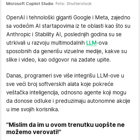
Microsoft Copilot Studio
Foto: Shutterstock
OpenAI i tehnološki giganti Google i Meta, zajedno
sa vodećim AI startapovima iz te oblasti kao što su
Anthropic i Stability AI, poslednjih godina su se
utrkivali u razvoju multimodalnih
LLM
-ova
sposobnih da generišu vizuelne medije, kakve su
slike i video, kao odgovor na zadate upite.
Danas, programeri sve više integrišu LLM-ove u
sve veći broj softverskih alata koje pokreće
veštačka inteligencija, odnosno agente koji mogu
da donose odluke i preduzimaju autonomne akcije
u ime svojih korisnika.
"Mislim da im u ovom trenutku uopšte ne
možemo verovati!"