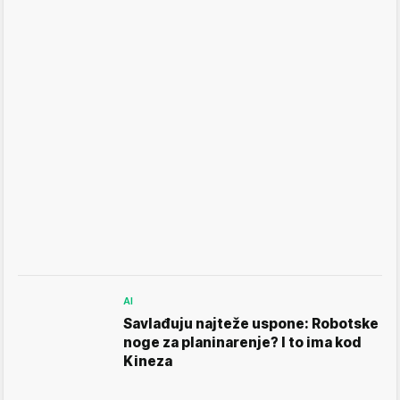
AI
Savlađuju najteže uspone: Robotske
noge za planinarenje? I to ima kod
Kineza