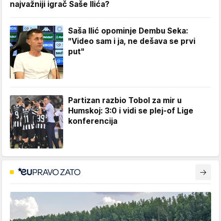
najvažniji igrač Saše Ilića?
Saša Ilić opominje Dembu Seka:
"Video sam i ja, ne dešava se prvi
put"
Partizan razbio Tobol za mir u
Humskoj: 3:0 i vidi se plej-of Lige
konferencija