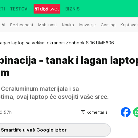
TI
TESTOVI
BIZNIS
AI
Bezbednost
Mobilnost
Nauka
Inovacije
Gaming
Kriptoval
 lagan laptop sa velikim ekranom Zenbook S 16 UM5606
nacija - tanak i lagan lapto
om
Ceraluminum materijala i sa
ima, ovaj laptop će osvojiti vaše srce.
0:57h
Komentariši
 Smartlife u vaš Google izbor