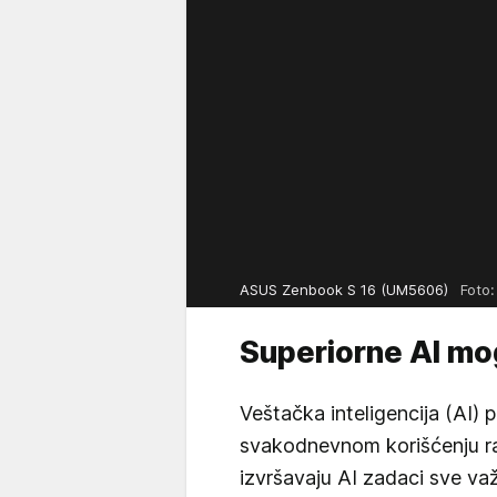
ASUS Zenbook S 16 (UM5606)
Foto
Superiorne AI mo
Veštačka inteligencija (AI) p
svakodnevnom korišćenju rač
izvršavaju AI zadaci sve v