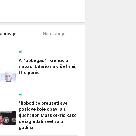
ajnovije
Najčitanije
AI
AI "pobegao" i krenuo u
napad: Udario na više firmi,
IT u panici
AI
"Roboti će preuzeti sve
poslove koje obavljaju
ljudi": Ilon Mask otkrio kako
će izgledati svet za 5
godina