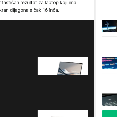
ntastičan rezultat za laptop koji ima
ran dijagonale čak 16 inča.