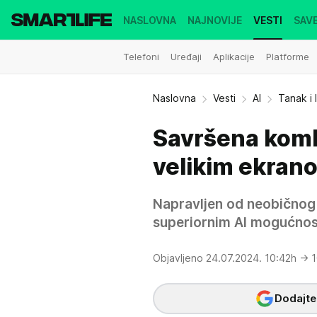
NASLOVNA
NAJNOVIJE
VESTI
SAVE
Telefoni
Uređaji
Aplikacije
Platforme
Naslovna
Vesti
AI
Tanak i
Savršena kombi
velikim ekran
Napravljen od neobičnog 
superiornim AI mogućnost
Objavljeno 24.07.2024. 10:42h
→ 1
Dodajte