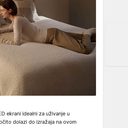
 ekrani idealni za uživanje u
ročito dolazi do izražaja na ovom