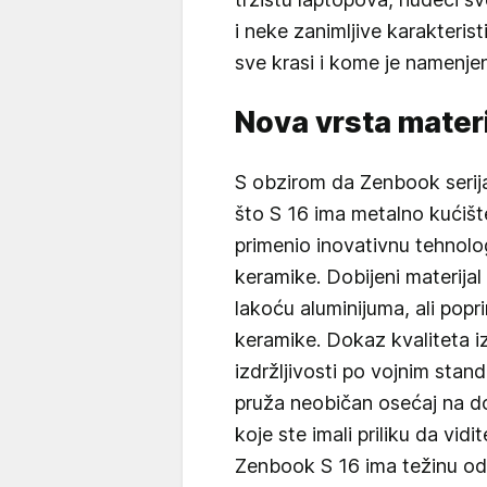
i neke zanimljive karakterist
sve krasi i kome je namenjen
Nova vrsta materi
S obzirom da Zenbook serija
što S 16 ima metalno kućiš
primenio inovativnu tehnolo
keramike. Dobijeni materija
lakoću aluminijuma, ali pop
keramike. Dokaz kvaliteta izr
izdržljivosti po vojnim sta
pruža neobičan osećaj na dod
koje ste imali priliku da vid
Zenbook S 16 ima težinu od 