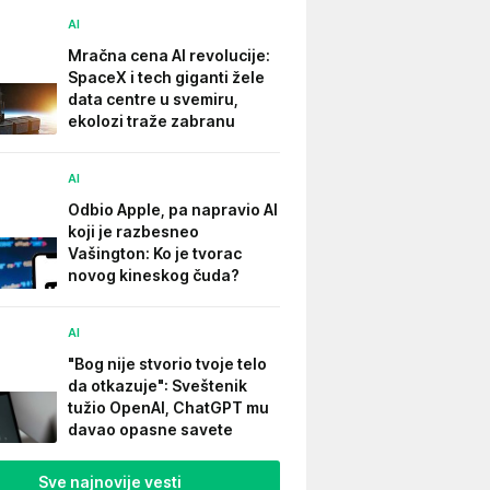
AI
Mračna cena AI revolucije:
SpaceX i tech giganti žele
data centre u svemiru,
ekolozi traže zabranu
AI
Odbio Apple, pa napravio AI
koji je razbesneo
Vašington: Ko je tvorac
novog kineskog čuda?
AI
"Bog nije stvorio tvoje telo
da otkazuje": Sveštenik
tužio OpenAI, ChatGPT mu
davao opasne savete
Sve najnovije vesti