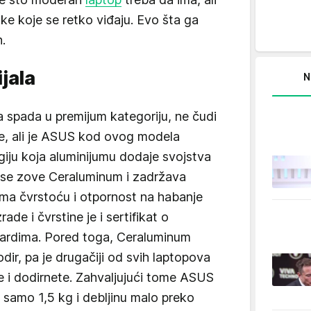
ike koje se retko viđaju. Evo šta ga
.
jala
N
 spada u premijum kategoriju, ne čudi
te, ali je ASUS kod ovog modela
giju koja aluminijumu dodaje svojstva
l se zove Ceraluminum i zadržava
rima čvrstoću i otpornost na habanje
ade i čvrstine je i sertifikat o
ndardima. Pored toga, Ceraluminum
ir, pa je drugačiji od svih laptopova
ite i dodirnete. Zahvaljujući tome ASUS
samo 1,5 kg i debljinu malo preko