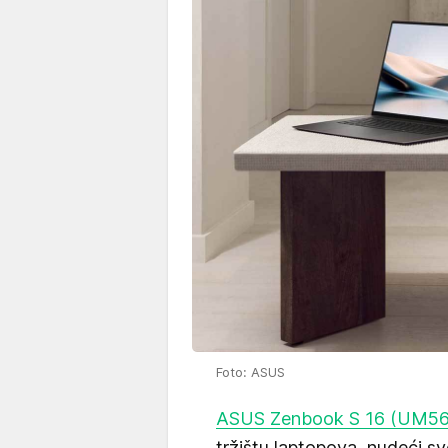
Foto: ASUS
ASUS Zenbook S 16 (UM56
tržištu laptopova, nudeći 