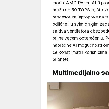
moćni AMD Ryzen AI 9 proce
pruža do 50 TOPS-a, što znač
procesor za laptopove na tr
odlične i u svim drugim zad
sa dva ventilatora obezbeđuj
pri najvećem opterećenju. P
napredne AI mogućnosti omog
će korist imati i korisnicima
prioritet.
Multimedijalno s