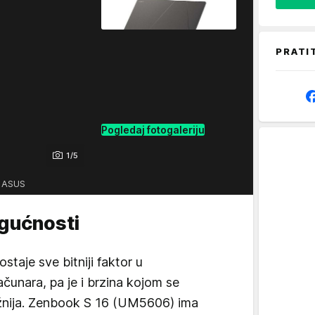
PRATI
Pogledaj fotogaleriju
1/5
: ASUS
gućnosti
ostaje sve bitniji faktor u
unara, pa je i brzina kojom se
ažnija. Zenbook S 16 (UM5606) ima