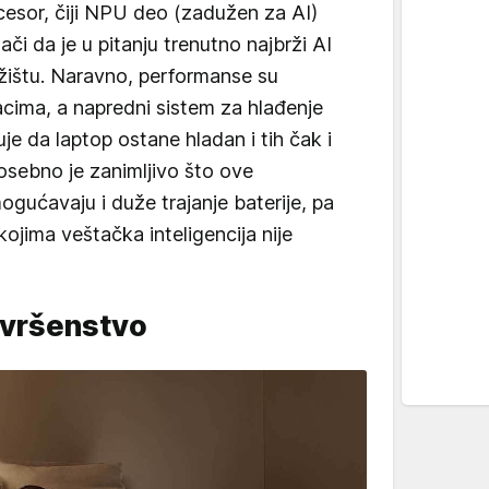
sor, čiji NPU deo (zadužen za AI)
i da je u pitanju trenutno najbrži AI
žištu. Naravno, performanse su
acima, a napredni sistem za hlađenje
e da laptop ostane hladan i tih čak i
osebno je zanimljivo što ove
ućavaju i duže trajanje baterije, pa
 kojima veštačka inteligencija nije
avršenstvo