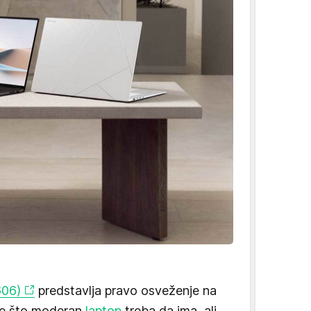
06)
predstavlja pravo osveženje na
sve što moderan
laptop
treba da ima, ali