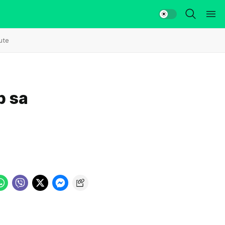
ute
p sa