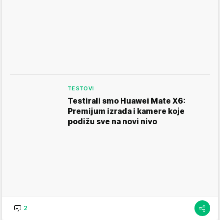
TESTOVI
Testirali smo Huawei Mate X6:
Premijum izrada i kamere koje
podižu sve na novi nivo
2