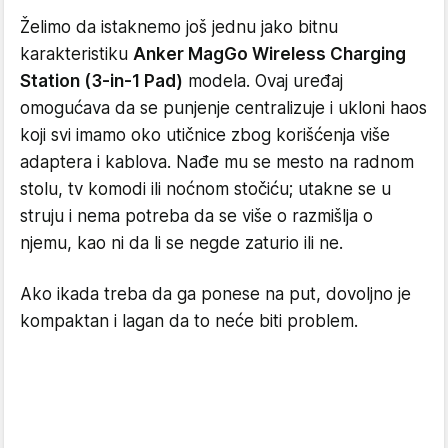
Želimo da istaknemo još jednu jako bitnu
karakteristiku
Anker MagGo Wireless Charging
Station (3-in-1 Pad)
modela. Ovaj uređaj
omogućava da se punjenje centralizuje i ukloni haos
koji svi imamo oko utičnice zbog korišćenja više
adaptera i kablova. Nađe mu se mesto na radnom
stolu, tv komodi ili noćnom stočiću; utakne se u
struju i nema potreba da se više o razmišlja o
njemu, kao ni da li se negde zaturio ili ne.
Ako ikada treba da ga ponese na put, dovoljno je
kompaktan i lagan da to neće biti problem.