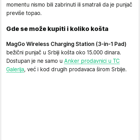
momentu nismo bili zabrinuti ili smatrali da je punjač
previše topao.
Gde se može kupiti i koliko košta
MagGo Wireless Charging Station (3-in-1 Pad)
bežični punjač u Srbiji košta oko 15.000 dinara.
Dostupan je ne samo u
Anker prodavnici u TC
Galerija
, već i kod drugih prodavaca širom Srbije.