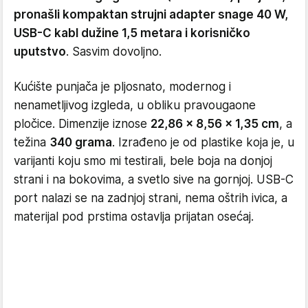
pronašli kompaktan strujni adapter snage 40 W,
USB-C kabl dužine 1,5 metara i korisničko
uputstvo
. Sasvim dovoljno.
Kućište punjača je pljosnato, modernog i
nenametljivog izgleda, u obliku pravougaone
pločice. Dimenzije iznose
22,86 x 8,56 x 1,35 cm
, a
težina
340 grama
. Izrađeno je od plastike koja je, u
varijanti koju smo mi testirali, bele boja na donjoj
strani i na bokovima, a svetlo sive na gornjoj. USB-C
port nalazi se na zadnjoj strani, nema oštrih ivica, a
materijal pod prstima ostavlja prijatan osećaj.