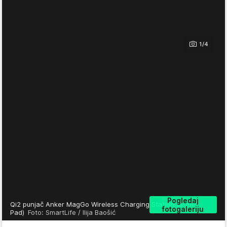
1/4
Pogledaj
Qi2 punjač Anker MagGo Wireless Charging Station (3-in-1
fotogaleriju
Pad)
Foto: SmartLife / Ilija Baošić