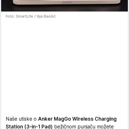
Foto: SmartLife / Ilija Baošić
Naše utiske o
Anker MagGo Wireless Charging
Station (3-in-1 Pad)
bežičnom punjaču možete