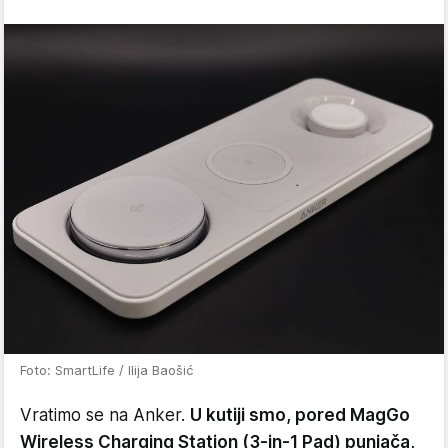
Foto: SmartLife / Ilija Baošić
Vratimo se na Anker.
U kutiji smo, pored MagGo
Wireless Charging Station (3-in-1 Pad) punjača,