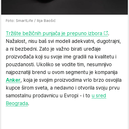
Foto: SmartLife / Ilija Baošić
Tržište bežičnih punjača je prepuno izbora
.
Nažalost, nisu baš svi modeli adekvatni, dugotrajni,
a ni bezbedni. Zato je važno birati uređaje
proizvođača koji su svoje ime gradili na kvalitetu i
pouzdanosti. Ukoliko se vodite tim, nesumnjivo
najpoznatiji brend u ovom segmentu je kompanija
Anker
, koja je svojim proizvodima vrlo brzo osvojila
kupce širom sveta, a nedavno i otvorila svoju prvu
samostalnu prodavnicu u Evropi - i to
u sred
Beograda
.