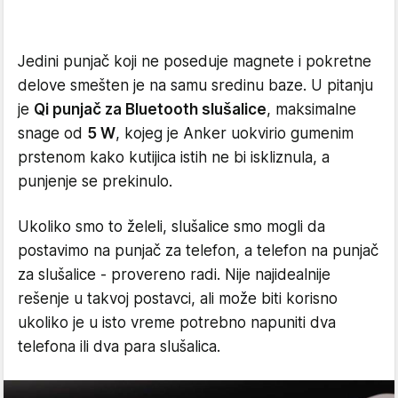
Jedini punjač koji ne poseduje magnete i pokretne
delove smešten je na samu sredinu baze. U pitanju
je
Qi punjač za Bluetooth slušalice
, maksimalne
snage od
5 W
, kojeg je Anker uokvirio gumenim
prstenom kako kutijica istih ne bi iskliznula, a
punjenje se prekinulo.
Ukoliko smo to želeli, slušalice smo mogli da
postavimo na punjač za telefon, a telefon na punjač
za slušalice - provereno radi. Nije najidealnije
rešenje u takvoj postavci, ali može biti korisno
ukoliko je u isto vreme potrebno napuniti dva
telefona ili dva para slušalica.