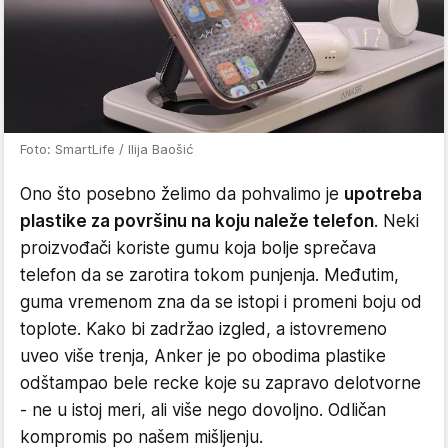
Foto: SmartLife / Ilija Baošić
Ono što posebno želimo da pohvalimo je
upotreba
plastike za površinu na koju naleže telefon
. Neki
proizvođači koriste gumu koja bolje sprečava
telefon da se zarotira tokom punjenja. Međutim,
guma vremenom zna da se istopi i promeni boju od
toplote. Kako bi zadržao izgled, a istovremeno
uveo više trenja, Anker je po obodima plastike
odštampao bele recke koje su zapravo delotvorne
- ne u istoj meri, ali više nego dovoljno. Odličan
kompromis po našem mišljenju.