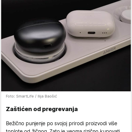
Foto: SmartLife / Ilija Baošić
Zaštićen od pregrevanja
Bežično punjenje po svojoj prirodi proizvodi više
toplote od žičnog. Zato je veoma rizično kupovati