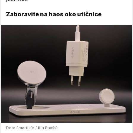
Zaboravite na haos oko utičnice
Foto: SmartLife / Ilija Baošić