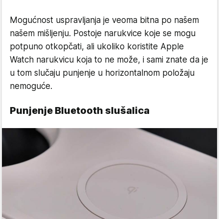
Mogućnost uspravljanja je veoma bitna po našem
našem mišljenju. Postoje narukvice koje se mogu
potpuno otkopčati, ali ukoliko koristite Apple
Watch narukvicu koja to ne može, i sami znate da je
u tom slučaju punjenje u horizontalnom položaju
nemoguće.
Punjenje Bluetooth slušalica