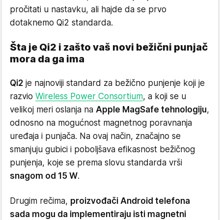
pročitati u nastavku, ali hajde da se prvo
dotaknemo Qi2 standarda.
Šta je Qi2 i zašto vaš novi bežični punjač
mora da ga ima
Qi2
je najnoviji standard za bežično punjenje koji je
razvio
Wireless Power Consortium
, a koji se u
velikoj meri oslanja na
Apple MagSafe tehnologiju
,
odnosno na mogućnost magnetnog poravnanja
uređaja i punjača. Na ovaj način, značajno se
smanjuju gubici i poboljšava efikasnost bežičnog
punjenja, koje se prema slovu standarda vrši
snagom od 15 W
.
Drugim rečima,
proizvođači Android telefona
sada mogu da implementiraju isti magnetni