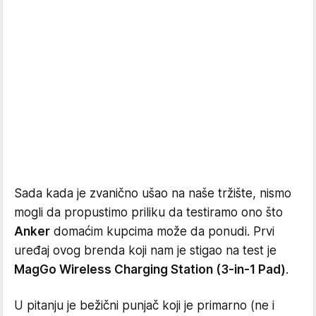
Sada kada je zvanično ušao na naše tržište, nismo
mogli da propustimo priliku da testiramo ono što
Anker
domaćim kupcima može da ponudi. Prvi
uređaj ovog brenda koji nam je stigao na test je
MagGo Wireless Charging Station (3-in-1 Pad)
.
U pitanju je bežični punjač koji je primarno (ne i