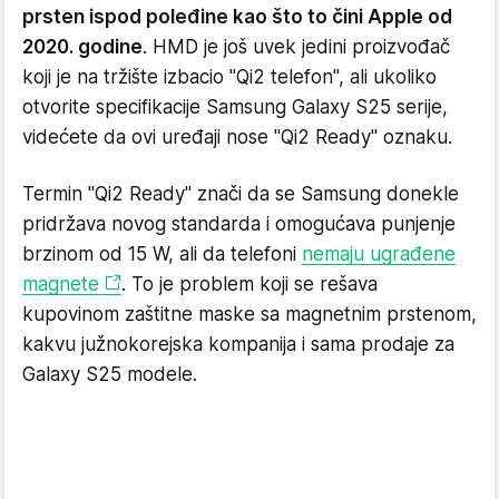
prsten ispod poleđine kao što to čini Apple od
2020. godine
. HMD je još uvek jedini proizvođač
koji je na tržište izbacio "Qi2 telefon", ali ukoliko
otvorite specifikacije Samsung Galaxy S25 serije,
videćete da ovi uređaji nose "Qi2 Ready" oznaku.
Termin "Qi2 Ready" znači da se Samsung donekle
pridržava novog standarda i omogućava punjenje
brzinom od 15 W, ali da telefoni
nemaju ugrađene
magnete
. To je problem koji se rešava
kupovinom zaštitne maske sa magnetnim prstenom,
kakvu južnokorejska kompanija i sama prodaje za
Galaxy S25 modele.