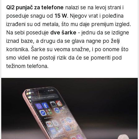
Qi2 punjač za telefone
nalazi se na levoj strani i
poseduje snagu od
15 W
. Njegov vrat i poleđina
izrađeni su od metala, što mu daje premijum izgled.
Na sebi poseduje
dve šarke
- jednu da se izdigne
iznad baze, a drugu da se glava nagne po želji
korisnika. Šarke su veoma snažne, i po onome što
smo videli ne postoji rizik da će se pomeriti pod
težinom telefona.