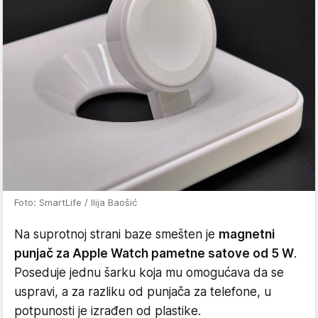
Foto: SmartLife / Ilija Baošić
Na suprotnoj strani baze smešten je
magnetni
punjač za Apple Watch pametne satove od 5 W
.
Poseduje jednu šarku koja mu omogućava da se
uspravi, a za razliku od punjača za telefone, u
potpunosti je izrađen od plastike.