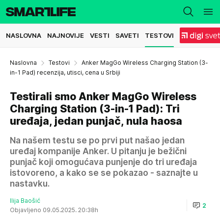
NASLOVNA
NAJNOVIJE
VESTI
SAVETI
TESTOVI
Naslovna
Testovi
Anker MagGo Wireless Charging Station (3-
in-1 Pad) recenzija, utisci, cena u Srbiji
Testirali smo Anker MagGo Wireless
Charging Station (3-in-1 Pad): Tri
uređaja, jedan punjač, nula haosa
Na našem testu se po prvi put našao jedan
uređaj kompanije Anker. U pitanju je bežični
punjač koji omogućava punjenje do tri uređaja
istovoreno, a kako se se pokazao - saznajte u
nastavku.
Ilija Baošić
2
Objavljeno 09.05.2025. 20:38h