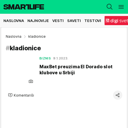
NASLOVNA
NAJNOVIJE
VESTI
SAVETI
TESTOVI
Naslovna
kladionice
#
kladionice
BIZNIS
9.1.2023.
MaxBet preuzima El Dorado slot
klubove u Srbiji
Komentariši