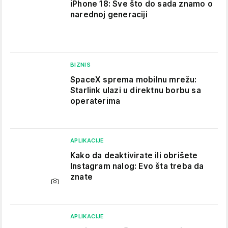
iPhone 18: Sve što do sada znamo o
narednoj generaciji
BIZNIS
SpaceX sprema mobilnu mrežu:
Starlink ulazi u direktnu borbu sa
operaterima
APLIKACIJE
Kako da deaktivirate ili obrišete
Instagram nalog: Evo šta treba da
znate
APLIKACIJE