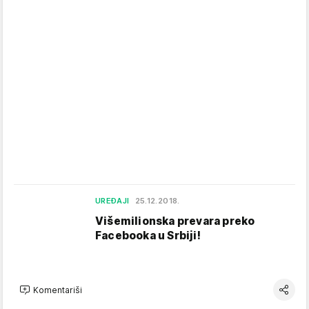
UREĐAJI
25.12.2018.
Višemilionska prevara preko
Facebooka u Srbiji!
Komentariši