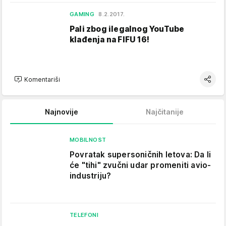
GAMING
8.2.2017.
Pali zbog ilegalnog YouTube
klađenja na FIFU 16!
Komentariši
Najnovije
Najčitanije
MOBILNOST
Povratak supersoničnih letova: Da li
će "tihi" zvučni udar promeniti avio-
industriju?
TELEFONI