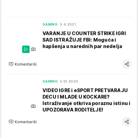
GAMING
5.4.2021.
VARANJE U COUNTER STRIKE IGRI
SAD ISTRAŽUJE FBI: Moguća i
hapšenja u narednih par nedelja
Komentariši
GAMING
5.10.2020.
VIDEO IGRE i eSPORT PRETVARAJU
DECU I MLADE U KOCKARE?
Istraživanje otkriva poraznu istinu i
UPOZORAVA RODITELJE!
Komentariši