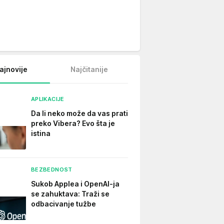
ajnovije
Najčitanije
APLIKACIJE
Da li neko može da vas prati
preko Vibera? Evo šta je
istina
BEZBEDNOST
Sukob Applea i OpenAI-ja
se zahuktava: Traži se
odbacivanje tužbe