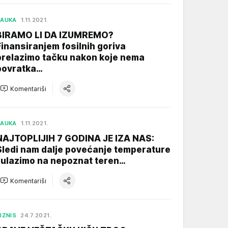
NAUKA
1.11.2021.
BIRAMO LI DA IZUMREMO?
Finansiranjem fosilnih goriva
prelazimo tačku nakon koje nema
povratka…
Komentariši
NAUKA
1.11.2021.
NAJTOPLIJIH 7 GODINA JE IZA NAS:
Sledi nam dalje povećanje temperature
i ulazimo na nepoznat teren…
Komentariši
IZNIS
24.7.2021.