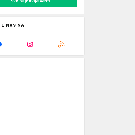
Sve najnovije vesti
TE NAS NA