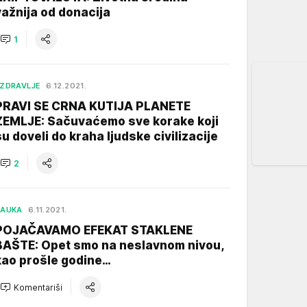
važnija od donacija
1
ZDRAVLJE
6.12.2021.
PRAVI SE CRNA KUTIJA PLANETE
ZEMLJE: Sačuvaćemo sve korake koji
su doveli do kraha ljudske civilizacije
2
NAUKA
6.11.2021.
POJAČAVAMO EFEKAT STAKLENE
BAŠTE: Opet smo na neslavnom nivou,
kao prošle godine…
Komentariši