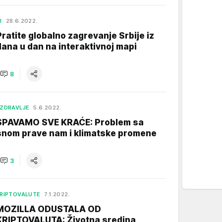
I
28.6.2022.
Pratite globalno zagrevanje Srbije iz
dana u dan na interaktivnoj mapi
8
ZDRAVLJE
5.6.2022.
SPAVAMO SVE KRAĆE: Problem sa
snom prave nam i klimatske promene
3
RIPTOVALUTE
7.1.2022.
MOZILLA ODUSTALA OD
KRIPTOVALUTA: Životna sredina