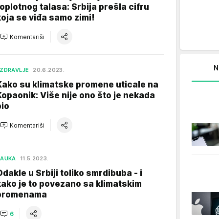
toplotnog talasa: Srbija prešla cifru
koja se viđa samo zimi!
Komentariši
N
ZDRAVLJE
20.6.2023.
Kako su klimatske promene uticale na
Kopaonik: Više nije ono što je nekada
bio
Komentariši
NAUKA
11.5.2023.
Odakle u Srbiji toliko smrdibuba - i
kako je to povezano sa klimatskim
promenama
6