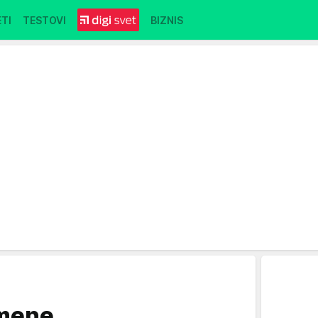
TI
TESTOVI
BIZNIS
omene