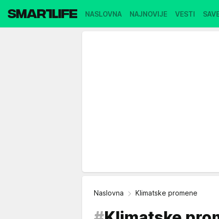
NASLOVNA
NAJNOVIJE
VESTI
SAVE
Naslovna
Klimatske promene
#
Klimatske pr