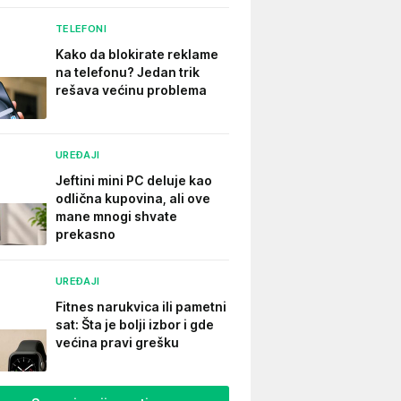
TELEFONI
Kako da blokirate reklame
na telefonu​? Jedan trik
rešava većinu problema
UREĐAJI
Jeftini mini PC deluje kao
odlična kupovina, ali ove
mane mnogi shvate
prekasno
UREĐAJI
Fitnes narukvica ili pametni
sat: Šta je bolji izbor i gde
većina pravi grešku