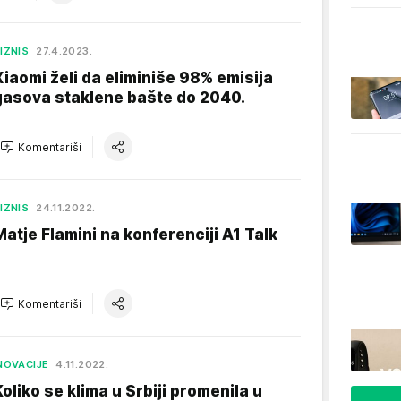
IZNIS
27.4.2023.
Xiaomi želi da eliminiše 98% emisija
gasova staklene bašte do 2040.
Komentariši
IZNIS
24.11.2022.
Matje Flamini na konferenciji A1 Talk
Komentariši
NOVACIJE
4.11.2022.
Koliko se klima u Srbiji promenila u