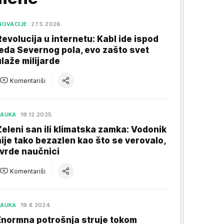
NOVACIJE
27.5.2026.
Revolucija u internetu: Kabl ide ispod
leda Severnog pola, evo zašto svet
ulaže milijarde
Komentariši
NAUKA
19.12.2025.
Zeleni san ili klimatska zamka: Vodonik
nije tako bezazlen kao što se verovalo,
tvrde naučnici
Komentariši
NAUKA
19.8.2024.
Enormna potrošnja struje tokom