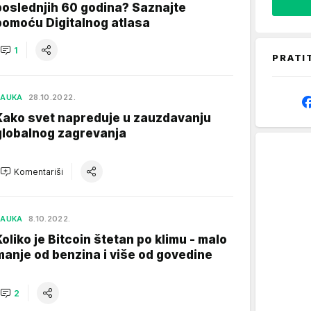
poslednjih 60 godina? Saznajte
pomoću Digitalnog atlasa
1
PRATI
NAUKA
28.10.2022.
Kako svet napreduje u zauzdavanju
globalnog zagrevanja
Komentariši
NAUKA
8.10.2022.
Koliko je Bitcoin štetan po klimu - malo
manje od benzina i više od govedine
2