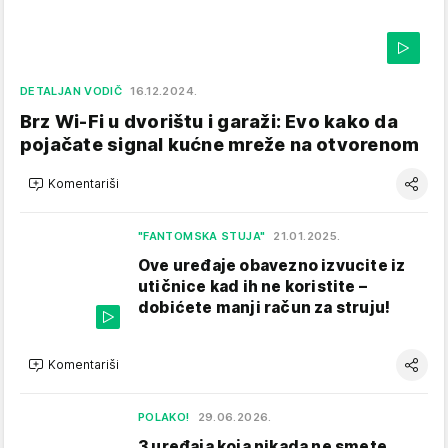
DETALJAN VODIČ
16.12.2024.
Brz Wi-Fi u dvorištu i garaži: Evo kako da
pojačate signal kućne mreže na otvorenom
Komentariši
"FANTOMSKA STUJA"
21.01.2025.
Ove uređaje obavezno izvucite iz
utičnice kad ih ne koristite –
dobićete manji račun za struju!
Komentariši
POLAKO!
29.06.2026.
3 uređaja koja nikada ne smete