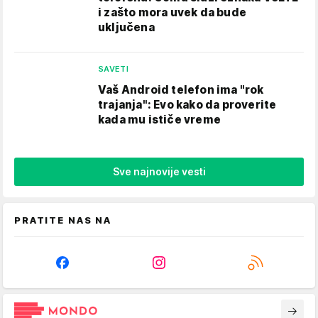
i zašto mora uvek da bude
uključena
SAVETI
Vaš Android telefon ima "rok
trajanja": Evo kako da proverite
kada mu ističe vreme
Sve najnovije vesti
PRATITE NAS NA