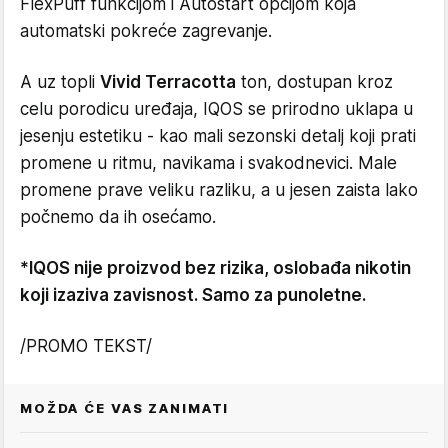
FlexPuff funkcijom i Autostart opcijom koja
automatski pokreće zagrevanje.
A uz topli
Vivid Terracotta
ton, dostupan kroz
celu porodicu uređaja, IQOS se prirodno uklapa u
jesenju estetiku - kao mali sezonski detalj koji prati
promene u ritmu, navikama i svakodnevici. Male
promene prave veliku razliku, a u jesen zaista lako
počnemo da ih osećamo.
*IQOS nije proizvod bez rizika, oslobađa nikotin
koji izaziva zavisnost. Samo za punoletne.
/PROMO TEKST/
MOŽDA ĆE VAS ZANIMATI