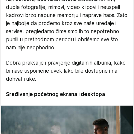
duple fotografije, mimovi, video klipovi i neuspeli
kadrovi brzo napune memoriju i naprave haos. Zato
je najbolje da prođemo kroz sve naše uređaje i
servise, pregledamo čime smo ih to nepotrebno
punili u prethodnom periodu i obrišemo sve što
nam nije neophodno.
Dobra praksa je i pravljenje digitalnih albuma, kako
bi naše uspomene uvek lako bile dostupne i na
dohvat ruke.
Sređivanje početnog ekrana i desktopa