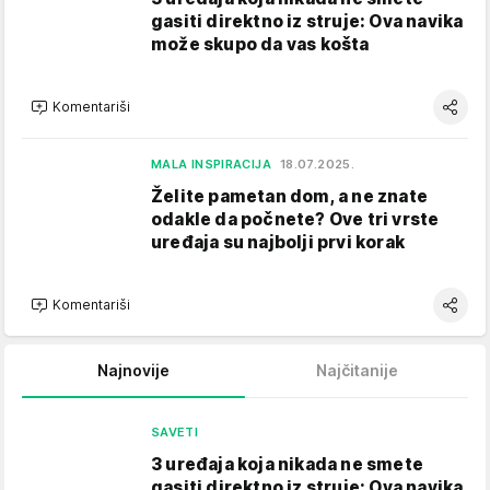
gasiti direktno iz struje: Ova navika
može skupo da vas košta
Komentariši
MALA INSPIRACIJA
18.07.2025.
Želite pametan dom, a ne znate
odakle da počnete? Ove tri vrste
uređaja su najbolji prvi korak
Komentariši
Najnovije
Najčitanije
SAVETI
3 uređaja koja nikada ne smete
gasiti direktno iz struje: Ova navika