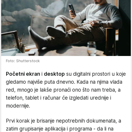
Foto: Shutterstock
Početni ekran
i
desktop
su digitalni prostori u koje
gledamo najviše puta dnevno. Kada na njima vlada
red, mnogo je lakše pronaći ono što nam treba, a
telefon, tablet i računar će izgledati urednije i
modernije.
Prvi korak je brisanje nepotrebnih dokumenata, a
zatim grupisanje aplikacija i programa - da li na