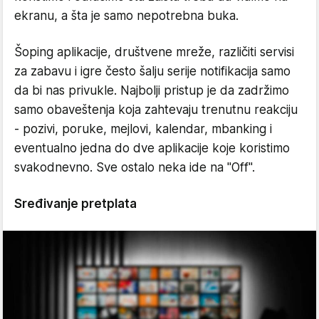
ekranu, a šta je samo nepotrebna buka.
Šoping aplikacije, društvene mreže, različiti servisi
za zabavu i igre često šalju serije notifikacija samo
da bi nas privukle. Najbolji pristup je da zadržimo
samo obaveštenja koja zahtevaju trenutnu reakciju
- pozivi, poruke, mejlovi, kalendar, mbanking i
eventualno jedna do dve aplikacije koje koristimo
svakodnevno. Sve ostalo neka ide na "Off".
Sređivanje pretplata