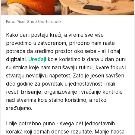
Foto: Pixel-Shot/Shutterstock
Kako dani postaju kraći, a vreme sve više
provodimo u zatvorenom, prirodno nam raste
potreba da sredimo prostor oko sebe - ali i onaj
digitalni
.
Uređaji
koje koristimo iz dana u dan puni
su sitnica koje nam narušavaju rutinu, kvare fokus i
stvaraju nevidljivu napetost. Zato je
jesen
savršen
deo godine za povratak u jednostavnost i mali
reset:
brisanje
, organizovanje i vraćanje kontrole
nad stvarima koje stalno koristimo, a retko
sređujemo.
I nije potrebno puno - svega pet jednostavnih
koraka koji odmah donose rezultate. Manje haosa