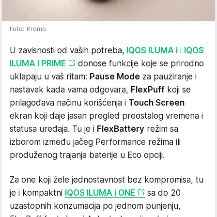
Foto: Promo
U zavisnosti od vaših potreba,
IQOS ILUMA i
i
IQOS
ILUMA i PRIME
donose funkcije koje se prirodno
uklapaju u vaš ritam:
Pause Mode
za pauziranje i
nastavak kada vama odgovara,
FlexPuff
koji se
prilagođava načinu korišćenja i
Touch Screen
ekran koji daje jasan pregled preostalog vremena i
statusa uređaja. Tu je i
FlexBattery
režim sa
izborom između jačeg Performance režima ili
produženog trajanja baterije u Eco opciji.
Za one koji žele jednostavnost bez kompromisa, tu
je i kompaktni
IQOS ILUMA i ONE
sa do 20
uzastopnih konzumacija po jednom punjenju,