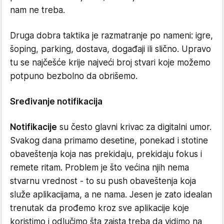
nam ne treba.
Druga dobra taktika je razmatranje po nameni: igre,
šoping, parking, dostava, događaji ili slično. Upravo
tu se najčešće krije najveći broj stvari koje možemo
potpuno bezbolno da obrišemo.
Sređivanje notifikacija
Notifikacije
su često glavni krivac za digitalni umor.
Svakog dana primamo desetine, ponekad i stotine
obaveštenja koja nas prekidaju, prekidaju fokus i
remete ritam. Problem je što većina njih nema
stvarnu vrednost - to su push obaveštenja koja
služe aplikacijama, a ne nama. Jesen je zato idealan
trenutak da prođemo kroz sve aplikacije koje
koristimo i odlučimo šta zaista treba da vidimo na