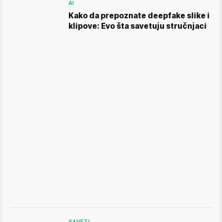
AI
Kako da prepoznate deepfake slike i
klipove: Evo šta savetuju stručnjaci
SAVETI