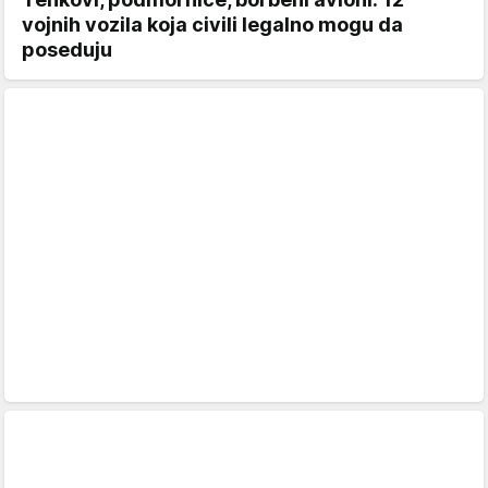
vojnih vozila koja civili legalno mogu da
poseduju