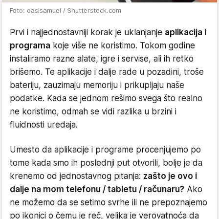
Foto: oasisamuel / Shutterstock.com
Prvi i najjednostavniji korak je uklanjanje
aplikacija i
programa
koje više ne koristimo. Tokom godine
instaliramo razne alate, igre i servise, ali ih retko
brišemo. Te aplikacije i dalje rade u pozadini, troše
bateriju, zauzimaju memoriju i prikupljaju naše
podatke. Kada se jednom rešimo svega što realno
ne koristimo, odmah se vidi razlika u brzini i
fluidnosti uređaja.
Umesto da aplikacije i programe procenjujemo po
tome kada smo ih poslednji put otvorili, bolje je da
krenemo od jednostavnog pitanja:
zašto je ovo i
dalje na mom telefonu / tabletu / računaru?
Ako
ne možemo da se setimo svrhe ili ne prepoznajemo
po ikonici o čemu je reč, velika je verovatnoća da