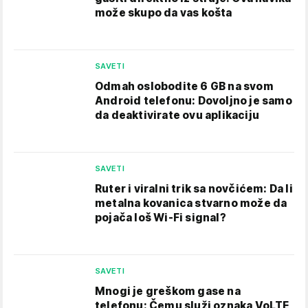
može skupo da vas košta
SAVETI
Odmah oslobodite 6 GB na svom
Android telefonu: Dovoljno je samo
da deaktivirate ovu aplikaciju
SAVETI
Ruter i viralni trik sa novčićem: Da li
metalna kovanica stvarno može da
pojača loš Wi-Fi signal?
SAVETI
Mnogi je greškom gase na
telefonu: Čemu služi oznaka VoLTE