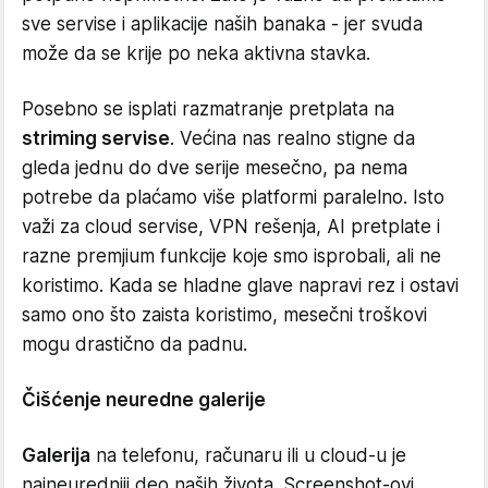
sve servise i aplikacije naših banaka - jer svuda
može da se krije po neka aktivna stavka.
Posebno se isplati razmatranje pretplata na
striming servise
. Većina nas realno stigne da
gleda jednu do dve serije mesečno, pa nema
potrebe da plaćamo više platformi paralelno. Isto
važi za cloud servise, VPN rešenja, AI pretplate i
razne premjium funkcije koje smo isprobali, ali ne
koristimo. Kada se hladne glave napravi rez i ostavi
samo ono što zaista koristimo, mesečni troškovi
mogu drastično da padnu.
Čišćenje neuredne galerije
Galerija
na telefonu, računaru ili u cloud-u je
najneuredniji deo naših života. Screenshot-ovi,