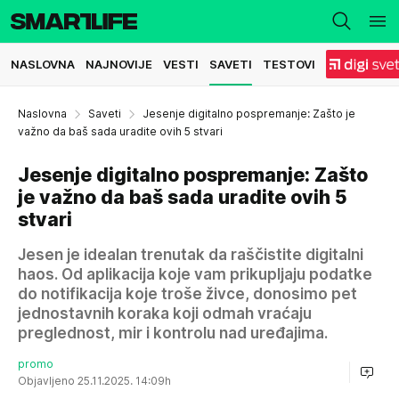
NASLOVNA
NAJNOVIJE
VESTI
SAVETI
TESTOVI
Naslovna
Saveti
Jesenje digitalno pospremanje: Zašto je
važno da baš sada uradite ovih 5 stvari
Jesenje digitalno pospremanje: Zašto
je važno da baš sada uradite ovih 5
stvari
Jesen je idealan trenutak da raščistite digitalni
haos. Od aplikacija koje vam prikupljaju podatke
do notifikacija koje troše živce, donosimo pet
jednostavnih koraka koji odmah vraćaju
preglednost, mir i kontrolu nad uređajima.
promo
Objavljeno 25.11.2025. 14:09h