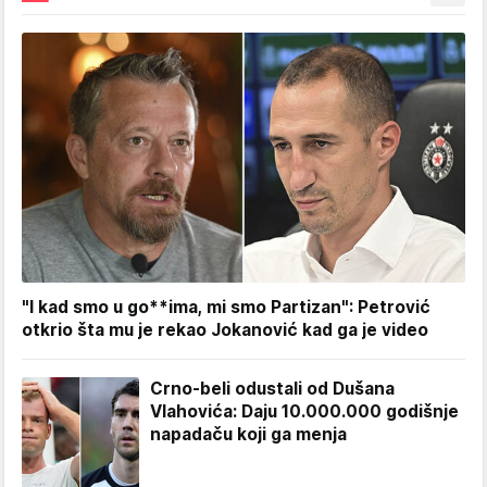
"I kad smo u go**ima, mi smo Partizan": Petrović
otkrio šta mu je rekao Jokanović kad ga je video
Crno-beli odustali od Dušana
Vlahovića: Daju 10.000.000 godišnje
napadaču koji ga menja