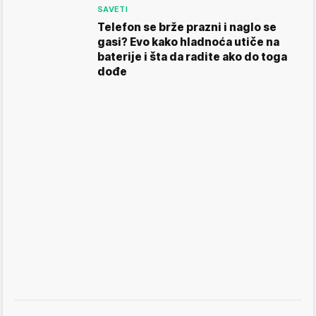
SAVETI
Telefon se brže prazni i naglo se
gasi? Evo kako hladnoća utiče na
baterije i šta da radite ako do toga
dođe