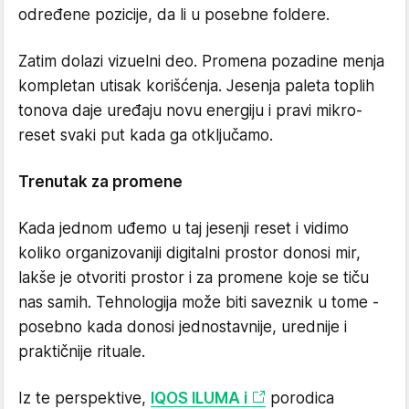
određene pozicije, da li u posebne foldere.
Zatim dolazi vizuelni deo. Promena pozadine menja
kompletan utisak korišćenja. Jesenja paleta toplih
tonova daje uređaju novu energiju i pravi mikro-
reset svaki put kada ga otključamo.
Trenutak za promene
Kada jednom uđemo u taj jesenji reset i vidimo
koliko organizovaniji digitalni prostor donosi mir,
lakše je otvoriti prostor i za promene koje se tiču
nas samih. Tehnologija može biti saveznik u tome -
posebno kada donosi jednostavnije, urednije i
praktičnije rituale.
Iz te perspektive,
IQOS ILUMA i
porodica