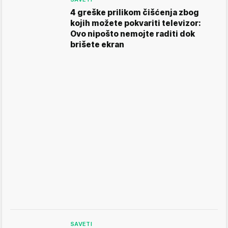
4 greške prilikom čišćenja zbog
kojih možete pokvariti televizor:
Ovo nipošto nemojte raditi dok
brišete ekran
SAVETI