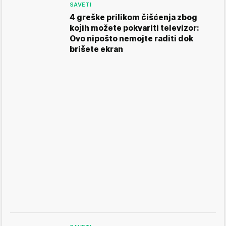
SAVETI
4 greške prilikom čišćenja zbog
kojih možete pokvariti televizor:
Ovo nipošto nemojte raditi dok
brišete ekran