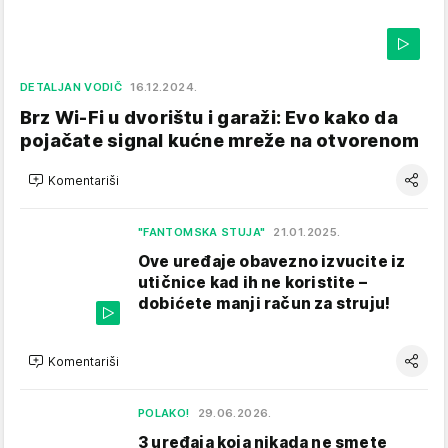
DETALJAN VODIČ
16.12.2024.
Brz Wi-Fi u dvorištu i garaži: Evo kako da
pojačate signal kućne mreže na otvorenom
Komentariši
"FANTOMSKA STUJA"
21.01.2025.
Ove uređaje obavezno izvucite iz
utičnice kad ih ne koristite –
dobićete manji račun za struju!
Komentariši
POLAKO!
29.06.2026.
3 uređaja koja nikada ne smete