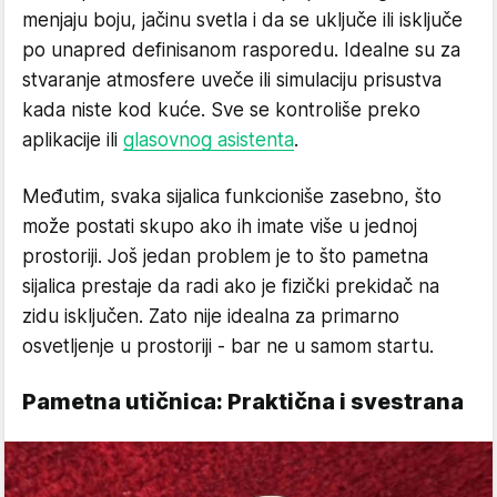
menjaju boju, jačinu svetla i da se uključe ili isključe
po unapred definisanom rasporedu. Idealne su za
stvaranje atmosfere uveče ili simulaciju prisustva
kada niste kod kuće. Sve se kontroliše preko
aplikacije ili
glasovnog asistenta
.
Međutim, svaka sijalica funkcioniše zasebno, što
može postati skupo ako ih imate više u jednoj
prostoriji. Još jedan problem je to što pametna
sijalica prestaje da radi ako je fizički prekidač na
zidu isključen. Zato nije idealna za primarno
osvetljenje u prostoriji - bar ne u samom startu.
Pametna utičnica: Praktična i svestrana