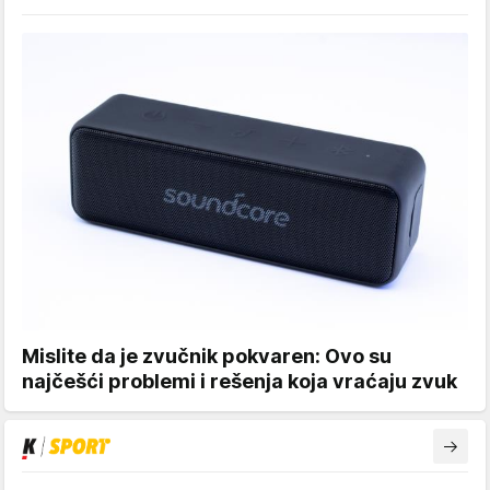
Mislite da je zvučnik pokvaren: Ovo su
najčešći problemi i rešenja koja vraćaju zvuk