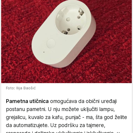
Foto: Ilija Baošić
Pametna utičnica
omogućava da obični uređaji
postanu pametni. U nju možete uključiti lampu,
grejalicu, kuvalo za kafu, punjač - ma, šta god želite
da automatizujete. Uz podršku za tajmere,