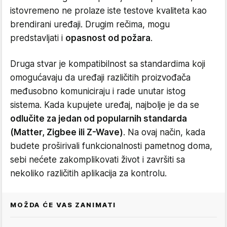
istovremeno ne prolaze iste testove kvaliteta kao
brendirani uređaji. Drugim rečima, mogu
predstavljati i
opasnost od požara
.
Druga stvar je kompatibilnost sa standardima koji
omogućavaju da uređaji različitih proizvođača
međusobno komuniciraju i rade unutar istog
sistema. Kada kupujete uređaj, najbolje je da se
odlučite za jedan od popularnih standarda
(Matter, Zigbee ili Z-Wave)
. Na ovaj način, kada
budete proširivali funkcionalnosti pametnog doma,
sebi nećete zakomplikovati život i završiti sa
nekoliko različitih aplikacija za kontrolu.
MOŽDA ĆE VAS ZANIMATI