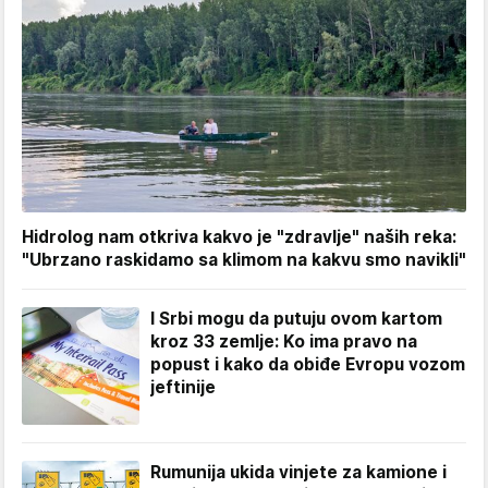
Hidrolog nam otkriva kakvo je "zdravlje" naših reka:
"Ubrzano raskidamo sa klimom na kakvu smo navikli"
I Srbi mogu da putuju ovom kartom
kroz 33 zemlje: Ko ima pravo na
popust i kako da obiđe Evropu vozom
jeftinije
Rumunija ukida vinjete za kamione i