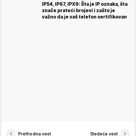
IP54, IP67, IPX9: Šta je IP oznaka, šta
znače prateći brojevi i zašto je
važno da je vaš telefon sertifikovan
Prethodna vest
Sledeća vest