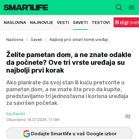
NASLOVNA
NAJNOVIJE
VESTI
SAVETI
TESTOVI
Naslovna
Saveti
Najbolji prvi smart home uređaji
Želite pametan dom, a ne znate odakle
da počnete? Ove tri vrste uređaja su
najbolji prvi korak
Ako planirate da svoj stan ili kuću pretvorite u
pametan dom, a ne znate šta prvo da kupite,
predstavljamo tri jednostavna i korisna uređaja
za savršen početak.
Ilija Baošić
Objavljeno 18.07.2025. 11:18h
Dodajte Smartlife u vaš Google izbor