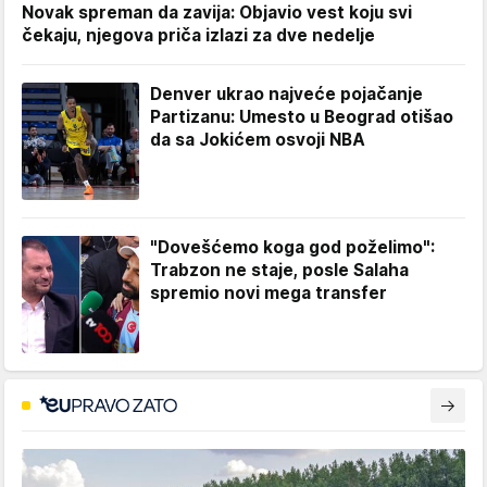
Novak spreman da zavija: Objavio vest koju svi
čekaju, njegova priča izlazi za dve nedelje
Denver ukrao najveće pojačanje
Partizanu: Umesto u Beograd otišao
da sa Jokićem osvoji NBA
"Dovešćemo koga god poželimo":
Trabzon ne staje, posle Salaha
spremio novi mega transfer