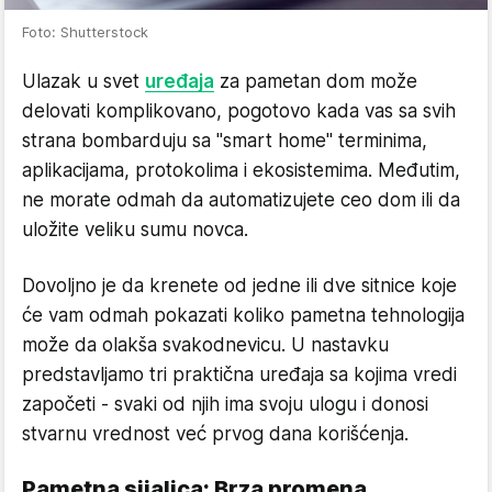
Foto: Shutterstock
Ulazak u svet
uređaja
za pametan dom može
delovati komplikovano, pogotovo kada vas sa svih
strana bombarduju sa "smart home" terminima,
aplikacijama, protokolima i ekosistemima. Međutim,
ne morate odmah da automatizujete ceo dom ili da
uložite veliku sumu novca.
Dovoljno je da krenete od jedne ili dve sitnice koje
će vam odmah pokazati koliko pametna tehnologija
može da olakša svakodnevicu. U nastavku
predstavljamo tri praktična uređaja sa kojima vredi
započeti - svaki od njih ima svoju ulogu i donosi
stvarnu vrednost već prvog dana korišćenja.
Pametna sijalica: Brza promena