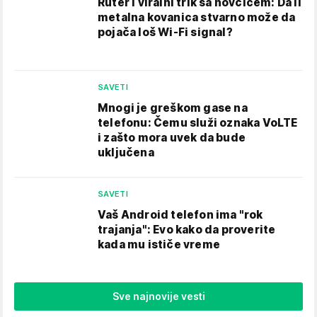
Ruter i viralni trik sa novčićem: Da li
metalna kovanica stvarno može da
pojača loš Wi-Fi signal?
SAVETI
Mnogi je greškom gase na
telefonu: Čemu služi oznaka VoLTE
i zašto mora uvek da bude
uključena
SAVETI
Vaš Android telefon ima "rok
trajanja": Evo kako da proverite
kada mu ističe vreme
Sve najnovije vesti