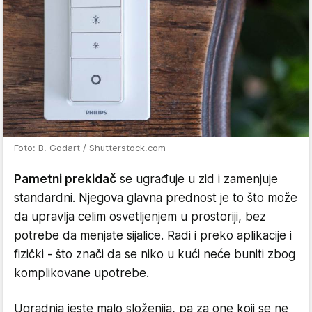
Foto: B. Godart / Shutterstock.com
Pametni prekidač
se ugrađuje u zid i zamenjuje
standardni. Njegova glavna prednost je to što može
da upravlja celim osvetljenjem u prostoriji, bez
potrebe da menjate sijalice. Radi i preko aplikacije i
fizički - što znači da se niko u kući neće buniti zbog
komplikovane upotrebe.
Ugradnja jeste malo složenija, pa za one koji se ne