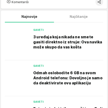
Komentariši
Najnovije
Najčitanije
SAVETI
3 uređaja koja nikada ne smete
gasiti direktno iz struje: Ova navika
može skupo da vas košta
SAVETI
Odmah oslobodite 6 GB na svom
Android telefonu: Dovoljno je samo
da deaktivirate ovu aplikaciju
SAVETI