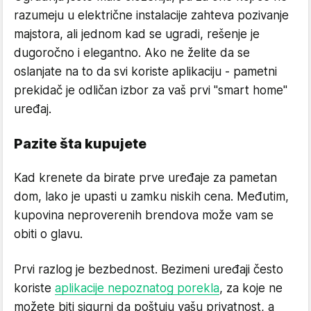
razumeju u električne instalacije zahteva pozivanje
majstora, ali jednom kad se ugradi, rešenje je
dugoročno i elegantno. Ako ne želite da se
oslanjate na to da svi koriste aplikaciju - pametni
prekidač je odličan izbor za vaš prvi "smart home"
uređaj.
Pazite šta kupujete
Kad krenete da birate prve uređaje za pametan
dom, lako je upasti u zamku niskih cena. Međutim,
kupovina neproverenih brendova može vam se
obiti o glavu.
Prvi razlog je bezbednost. Bezimeni uređaji često
koriste
aplikacije nepoznatog porekla
, za koje ne
možete biti sigurni da poštuju vašu privatnost, a