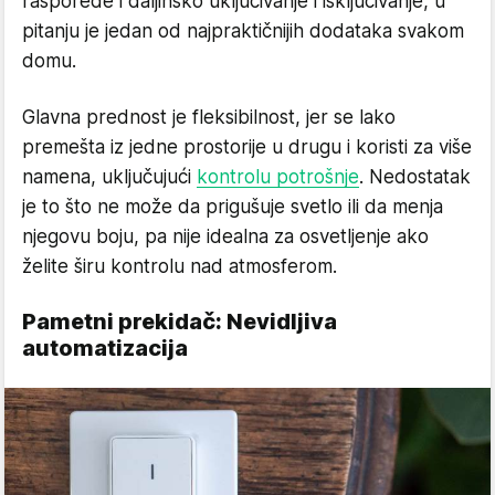
rasporede i daljinsko uključivanje i isključivanje, u
pitanju je jedan od najpraktičnijih dodataka svakom
domu.
Glavna prednost je fleksibilnost, jer se lako
premešta iz jedne prostorije u drugu i koristi za više
namena, uključujući
kontrolu potrošnje
. Nedostatak
je to što ne može da prigušuje svetlo ili da menja
njegovu boju, pa nije idealna za osvetljenje ako
želite širu kontrolu nad atmosferom.
Pametni prekidač: Nevidljiva
automatizacija