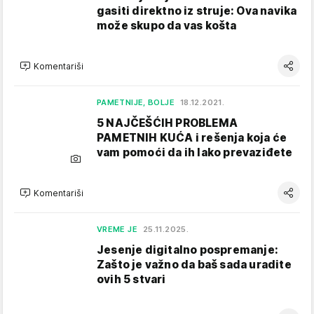
gasiti direktno iz struje: Ova navika
može skupo da vas košta
Komentariši
PAMETNIJE, BOLJE
18.12.2021.
5 NAJČEŠĆIH PROBLEMA
PAMETNIH KUĆA i rešenja koja će
vam pomoći da ih lako prevaziđete
Komentariši
VREME JE
25.11.2025.
Jesenje digitalno pospremanje:
Zašto je važno da baš sada uradite
ovih 5 stvari