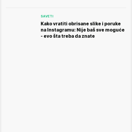
SAVETI
Kako vratiti obrisane slike i poruke
na Instagramu: Nije baš sve moguće
- evo šta treba da znate