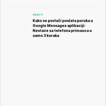
SAVETI
Kako se povlači poslata poruka u
Google Messages aplikaciji:
Nestaće sa telefona primaoca u
samo 3 koraka