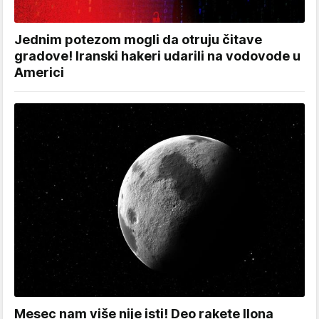
Jednim potezom mogli da otruju čitave
gradove! Iranski hakeri udarili na vodovode u
Americi
Mesec nam više nije isti! Deo rakete Ilona