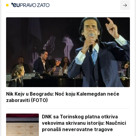
Nik Kejv u Beogradu: Noć koju Kalemegdan neće
zaboraviti (FOTO)
DNK sa Torinskog platna otkriva
vekovima skrivanu istoriju: Naučnici
pronašli neverovatne tragove