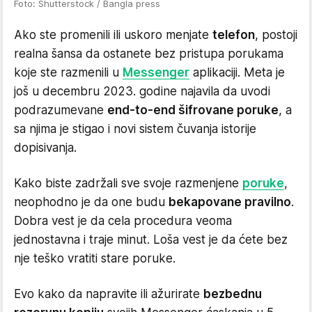
Foto: Shutterstock / Bangla press
Ako ste promenili ili uskoro menjate
telefon
, postoji
realna šansa da ostanete bez pristupa porukama
koje ste razmenili u
Messenger
aplikaciji. Meta je
još u decembru 2023. godine najavila da uvodi
podrazumevane
end-to-end šifrovane poruke
, a
sa njima je stigao i novi sistem čuvanja istorije
dopisivanja.
Kako biste zadržali sve svoje razmenjene
poruke
,
neophodno je da one budu
bekapovane pravilno
.
Dobra vest je da cela procedura veoma
jednostavna i traje minut. Loša vest je da ćete bez
nje teško vratiti stare poruke.
Evo kako da napravite ili ažurirate
bezbednu