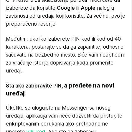
U "Prostoru za skladištenje poruka" moći ćete da
izaberete da koristite
Google
ili
Apple
nalog u
zavisnosti od uređaja koji koristite. Za većinu, ovo je
preporučeno rešenje.
Međutim, ukoliko izaberete PIN kod ili kod od 40
karaktera, postarajte se da ga zapamtite, odnosno
sačuvate na bezbedno mesto. Biće vam neophodni
za vraćanje istorije dopisivanja kada promenite
uređaj.
, a pređete na novi
Šta ako zaboravite PIN
uređaj
Ukoliko se ulogujete na Messenger sa novog
uređaja, aplikacija vam neće dozvoliti da pristupite
enkriptovanim porukama ako prethodno ne
unesete
PIN kod
. Ako ste ga zaboravili,