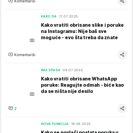
Komentariši
KAKO DA
17.07.2025.
Kako vratiti obrisane slike i poruke
na Instagramu: Nije baš sve
moguće - evo šta treba da znate
Komentariši
IMA SPASA
08.07.2025.
Kako vratiti obrisane WhatsApp
poruke: Reagujte odmah - biće kao
da se ništa nije desilo
2
NOVA FUNKCIJA
18.08.2025.
Kako se povlači poslata poruka u