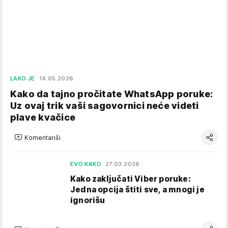
LAKO JE
14.05.2026.
Kako da tajno pročitate WhatsApp poruke:
Uz ovaj trik vaši sagovornici neće videti
plave kvačice
Komentariši
EVO KAKO
27.03.2026.
Kako zaključati Viber poruke:
Jedna opcija štiti sve, a mnogi je
ignorišu