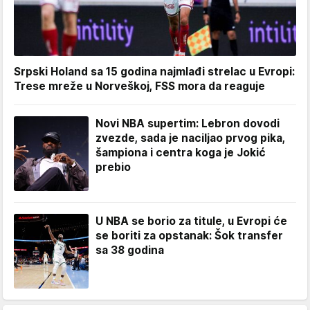
Srpski Holand sa 15 godina najmlađi strelac u Evropi:
Trese mreže u Norveškoj, FSS mora da reaguje
Novi NBA supertim: Lebron dovodi
zvezde, sada je naciljao prvog pika,
šampiona i centra koga je Jokić
prebio
U NBA se borio za titule, u Evropi će
se boriti za opstanak: Šok transfer
sa 38 godina