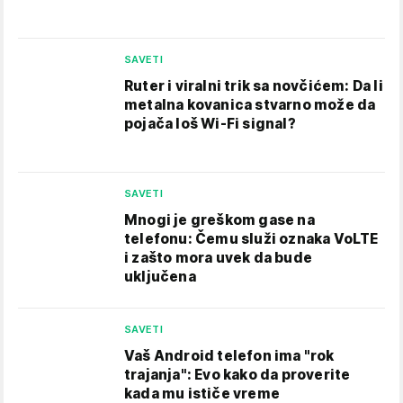
SAVETI
Ruter i viralni trik sa novčićem: Da li
metalna kovanica stvarno može da
pojača loš Wi-Fi signal?
SAVETI
Mnogi je greškom gase na
telefonu: Čemu služi oznaka VoLTE
i zašto mora uvek da bude
uključena
SAVETI
Vaš Android telefon ima "rok
trajanja": Evo kako da proverite
kada mu ističe vreme