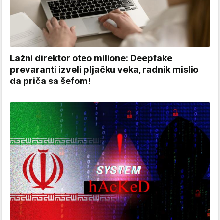
Lažni direktor oteo milione: Deepfake
prevaranti izveli pljačku veka, radnik mislio
da priča sa šefom!