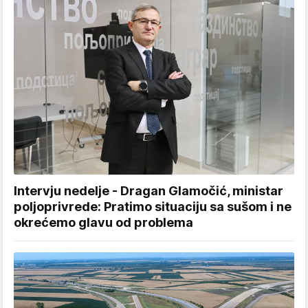
Intervju nedelje - Dragan Glamočić, ministar
poljoprivrede: Pratimo situaciju sa sušom i ne
okrećemo glavu od problema