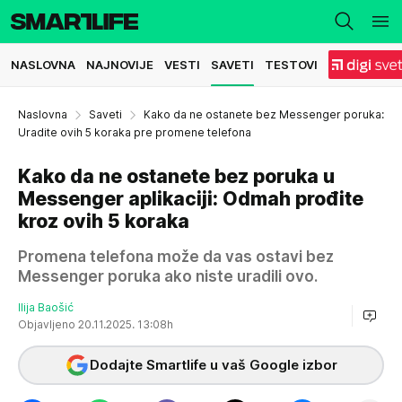
NASLOVNA
NAJNOVIJE
VESTI
SAVETI
TESTOVI
Naslovna
Saveti
Kako da ne ostanete bez Messenger poruka:
Uradite ovih 5 koraka pre promene telefona
Kako da ne ostanete bez poruka u
Messenger aplikaciji: Odmah prođite
kroz ovih 5 koraka
Promena telefona može da vas ostavi bez
Messenger poruka ako niste uradili ovo.
Ilija Baošić
Objavljeno 20.11.2025. 13:08h
Dodajte Smartlife u vaš Google izbor