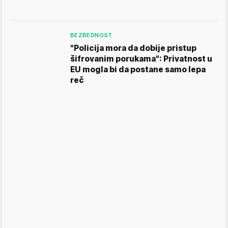
BEZBEDNOST
"Policija mora da dobije pristup
šifrovanim porukama": Privatnost u
EU mogla bi da postane samo lepa
reč