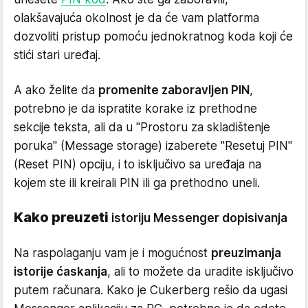
olakšavajuća okolnost je da će vam platforma
dozvoliti pristup pomoću jednokratnog koda koji će
stići stari uređaj.
A ako želite da
promenite zaboravljen PIN
,
potrebno je da ispratite korake iz prethodne
sekcije teksta, ali da u "Prostoru za skladištenje
poruka" (Message storage) izaberete "Resetuj PIN"
(Reset PIN) opciju, i to isključivo sa uređaja na
kojem ste ili kreirali PIN ili ga prethodno uneli.
Kako preuzeti
istoriju Messenger dopisivanja
Na raspolaganju vam je i mogućnost
preuzimanja
istorije ćaskanja
, ali to možete da uradite isključivo
putem računara. Kako je Cukerberg rešio da ugasi