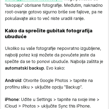
"iskopaju" obrisane fotografije. Međutim, naknadno
root-ovanje gotovo sigurno briše sve fajlove, pa ne
pokušavajte ako to već niste uradili ranije.
Kako da sprečite gubitak fotografija
ubuduće
Ukoliko su vaše fotografije nepovratno izgubljene,
najbolji potez koji možete da povučete jeste da
spečite da se to ponovi ubuduće. Najbolja zaštita je
automatski backup
. Evo kako:
Android
: Otvorite Google Photos > tapnite na
profilnu sliku > uključite opciju "Backup".
iPhone
: Uđite u Settings > tapnite na svoje ime >
iCloud > Photos > uključite Sync this iPhone.