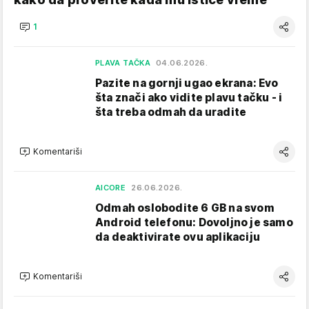
1
PLAVA TAČKA
04.06.2026.
Pazite na gornji ugao ekrana: Evo
šta znači ako vidite plavu tačku - i
šta treba odmah da uradite
Komentariši
AICORE
26.06.2026.
Odmah oslobodite 6 GB na svom
Android telefonu: Dovoljno je samo
da deaktivirate ovu aplikaciju
Komentariši