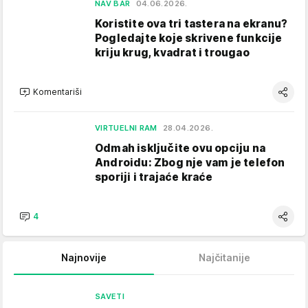
NAV BAR
04.06.2026.
Koristite ova tri tastera na ekranu?
Pogledajte koje skrivene funkcije
kriju krug, kvadrat i trougao
Komentariši
VIRTUELNI RAM
28.04.2026.
Odmah isključite ovu opciju na
Androidu: Zbog nje vam je telefon
sporiji i trajaće kraće
4
Najnovije
Najčitanije
SAVETI