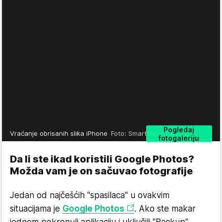
Pogledaj
Vraćanje obrisanih slika iPhone
Foto: Smartlife
fotogaleriju
Da li ste ikad koristili Google Photos?
Možda vam je on sačuvao fotografije
Jedan od najčešćih "spasilaca" u ovakvim
situacijama je
Google Photos
. Ako ste makar
jednom pokrenuli aplikaciju i uključili "Backup",