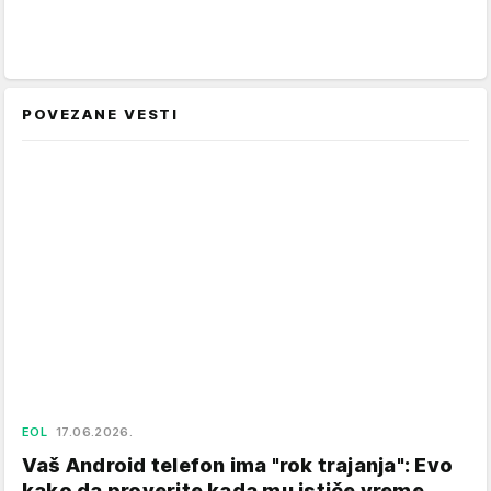
POVEZANE VESTI
EOL
17.06.2026.
Vaš Android telefon ima "rok trajanja": Evo
kako da proverite kada mu ističe vreme