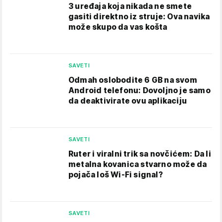
3 uređaja koja nikada ne smete
gasiti direktno iz struje: Ova navika
može skupo da vas košta
SAVETI
Odmah oslobodite 6 GB na svom
Android telefonu: Dovoljno je samo
da deaktivirate ovu aplikaciju
SAVETI
Ruter i viralni trik sa novčićem: Da li
metalna kovanica stvarno može da
pojača loš Wi-Fi signal?
SAVETI