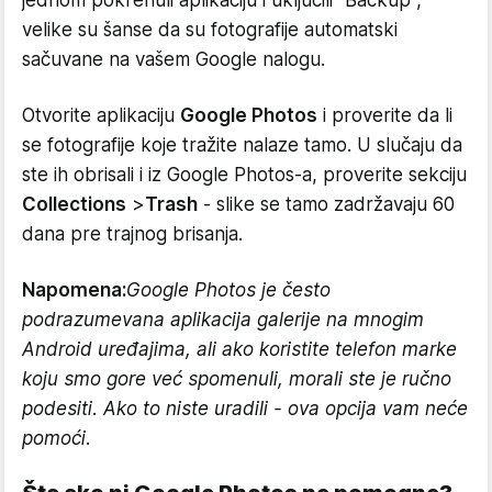
velike su šanse da su fotografije automatski
sačuvane na vašem Google nalogu.
Otvorite aplikaciju
Google Photos
i proverite da li
se fotografije koje tražite nalaze tamo. U slučaju da
ste ih obrisali i iz Google Photos-a, proverite sekciju
Collections
>
Trash
- slike se tamo zadržavaju 60
dana pre trajnog brisanja.
Napomena:
Google Photos je često
podrazumevana aplikacija galerije na mnogim
Android uređajima, ali ako koristite telefon marke
koju smo gore već spomenuli, morali ste je ručno
podesiti. Ako to niste uradili - ova opcija vam neće
pomoći.