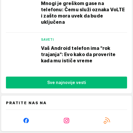
Mnogi je greškom gase na
telefonu: Čemu služi oznaka VoLTE
i zašto mora uvek da bude
uključena
SAVETI
Vaš Android telefon ima "rok
trajanja": Evo kako da proverite
kada mu ističe vreme
Sve najnovije vesti
PRATITE NAS NA