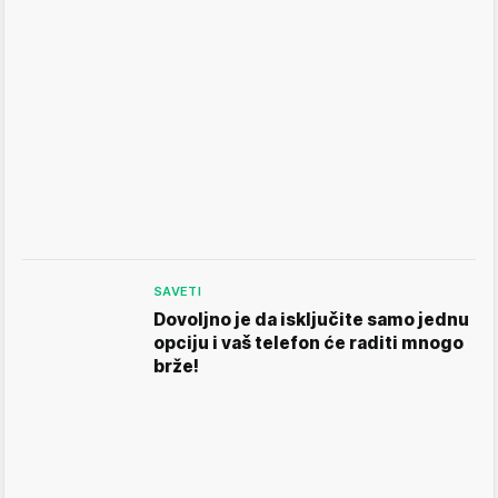
SAVETI
Dovoljno je da isključite samo jednu
opciju i vaš telefon će raditi mnogo
brže!