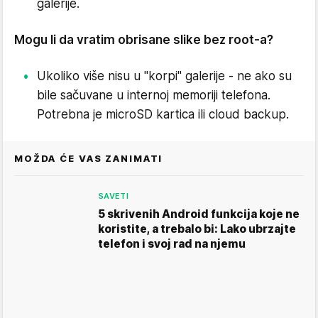
galerije.
Mogu li da vratim obrisane slike bez root-a?
Ukoliko više nisu u "korpi" galerije - ne ako su
bile sačuvane u internoj memoriji telefona.
Potrebna je microSD kartica ili cloud backup.
MOŽDA ĆE VAS ZANIMATI
SAVETI
5 skrivenih Android funkcija koje ne
koristite, a trebalo bi: Lako ubrzajte
telefon i svoj rad na njemu