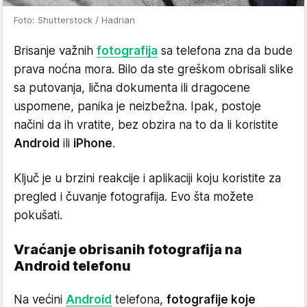
Foto: Shutterstock / Hadrian
Brisanje važnih
fotografija
sa telefona zna da bude
prava noćna mora. Bilo da ste greškom obrisali slike
sa putovanja, lična dokumenta ili dragocene
uspomene, panika je neizbežna. Ipak, postoje
načini da ih vratite, bez obzira na to da li koristite
Android
ili
iPhone
.
Ključ je u brzini reakcije i aplikaciji koju koristite za
pregled i čuvanje fotografija. Evo šta možete
pokušati.
Vraćanje obrisanih fotografija na
Android telefonu
Na većini
Android
telefona,
fotografije koje