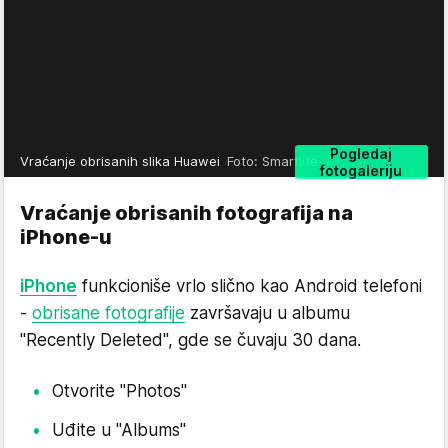
Pogledaj
Vraćanje obrisanih slika Huawei
Foto: Smartlife
fotogaleriju
Vraćanje obrisanih fotografija na
iPhone-u
iPhone
funkcioniše vrlo slično kao Android telefoni
-
obrisane fotografije
završavaju u albumu
"Recently Deleted", gde se čuvaju 30 dana.
Otvorite "Photos"
Uđite u "Albums"