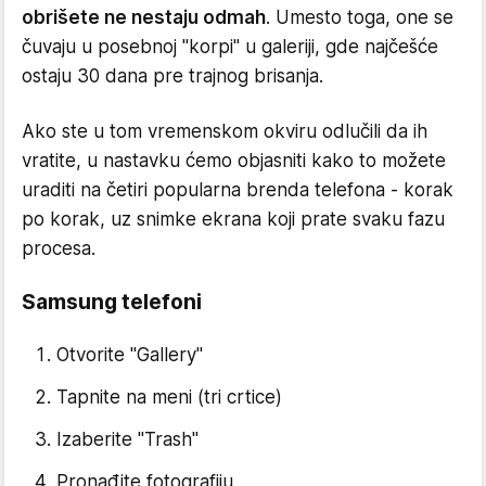
obrišete ne nestaju odmah
. Umesto toga, one se
čuvaju u posebnoj "korpi" u galeriji, gde najčešće
ostaju 30 dana pre trajnog brisanja.
Ako ste u tom vremenskom okviru odlučili da ih
vratite, u nastavku ćemo objasniti kako to možete
uraditi na četiri popularna brenda telefona - korak
po korak, uz snimke ekrana koji prate svaku fazu
procesa.
Samsung telefoni
Otvorite "Gallery"
Tapnite na meni (tri crtice)
Izaberite "Trash"
Pronađite fotografiju