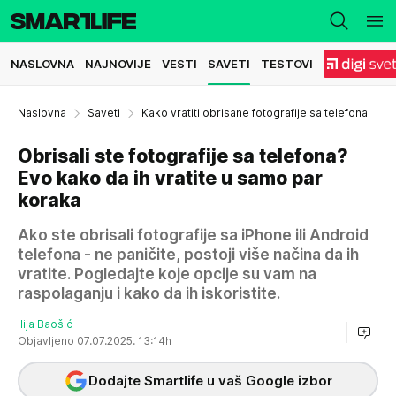
NASLOVNA
NAJNOVIJE
VESTI
SAVETI
TESTOVI
Naslovna
Saveti
Kako vratiti obrisane fotografije sa telefona
Obrisali ste fotografije sa telefona?
Evo kako da ih vratite u samo par
koraka
Ako ste obrisali fotografije sa iPhone ili Android
telefona - ne paničite, postoji više načina da ih
vratite. Pogledajte koje opcije su vam na
raspolaganju i kako da ih iskoristite.
Ilija Baošić
Objavljeno 07.07.2025. 13:14h
Dodajte Smartlife u vaš Google izbor