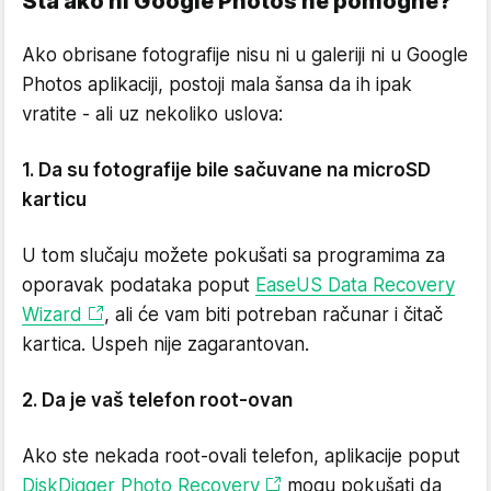
Šta ako ni Google Photos ne pomogne?
Ako obrisane fotografije nisu ni u galeriji ni u Google
Photos aplikaciji, postoji mala šansa da ih ipak
vratite - ali uz nekoliko uslova:
1. Da su fotografije bile sačuvane na microSD
karticu
U tom slučaju možete pokušati sa programima za
oporavak podataka poput
EaseUS Data Recovery
Wizard
, ali će vam biti potreban računar i čitač
kartica. Uspeh nije zagarantovan.
2. Da je vaš telefon root-ovan
Ako ste nekada root-ovali telefon, aplikacije poput
DiskDigger Photo Recovery
mogu pokušati da