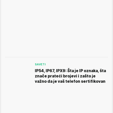
SAVETI
IP54, IP67, IPX9: Šta je IP oznaka, šta
znače prateći brojevi i zašto je
važno da je vaš telefon sertifikovan