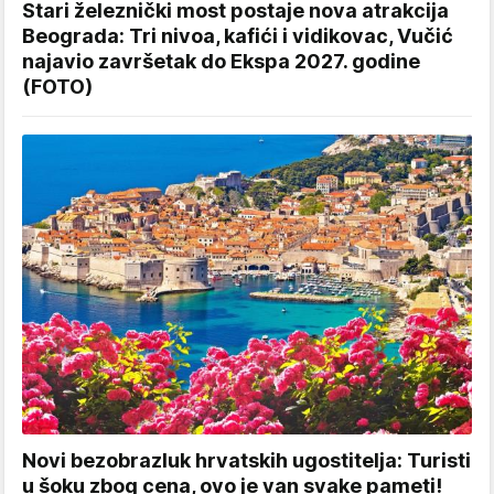
Stari železnički most postaje nova atrakcija
Beograda: Tri nivoa, kafići i vidikovac, Vučić
najavio završetak do Ekspa 2027. godine
(FOTO)
Novi bezobrazluk hrvatskih ugostitelja: Turisti
u šoku zbog cena, ovo je van svake pameti!