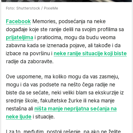
Foto: Shutterstock / PixieMe
Facebook
Memories, podsećanja na neke
događaje koje ste ranije delili na svojim profilima sa
prijateljima
i pratiocima, mogu da budu veoma
zabavna kada se iznenada pojave, ali takođe i da
izbace na površinu i
neke ranije situacije koji biste
radije da zaboravite.
Ove uspomene, ma koliko mogu da vas zasmeju,
mogu i da vas podsete na nešto čega radije ne
biste da se sećate, neki veliki blam sa ekskurzije iz
srednje škole, fakultetske žurke ili neka manje
nestašna ali
ništa manje neprijatna sećanja na
neke ljude
i situacije.
I za to, međutim, postoji rešenje, pa ako ne želite