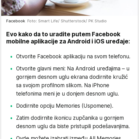
Facebook
Foto: Smart Life/ Shutterstock/ PK Studio
Evo kako da to uradite putem Facebook
mobilne aplikacije za Android i iOS uređaje:
Otvorite Facebook aplikaciju na svom telefonu.
Otvorite glavni meni: Na Android uređajima – u
gornjem desnom uglu ekrana dodirnite kružić
sa svojom profilnom slikom. Na iPhone
telefonima meni je u donjem desnom uglu.
Dodirnite opciju Memories (Uspomene).
Zatim dodirnite ikonicu zupčanika u gornjem
desnom uglu da biste pristupili podešavanjima.
Ovde možete izabrati između All Memories