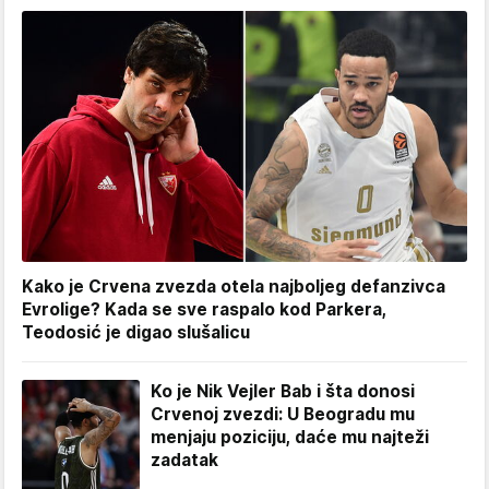
Kako je Crvena zvezda otela najboljeg defanzivca
Evrolige? Kada se sve raspalo kod Parkera,
Teodosić je digao slušalicu
Ko je Nik Vejler Bab i šta donosi
Crvenoj zvezdi: U Beogradu mu
menjaju poziciju, daće mu najteži
zadatak