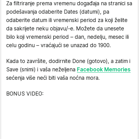
Za filtriranje prema vremenu događaja na stranici sa
podešavanja odaberite Dates (datumi), pa
odaberite datum ili vremenski period za koji želite
da sakrijete neku objavu/-e. Možete da unesete
bilo koji vremenski period – dan, nedelju, mesec ili
celu godinu – vraćajući se unazad do 1900.
Kada to završite, dodirnite Done (gotovo), a zatim i
Save (snimi) i vaša neželjena
Facebook Memories
sećenja više neći biti vaša noćna mora.
BONUS VIDEO: