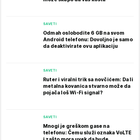
SAVETI
Odmah oslobodite 6 GB na svom
Android telefonu: Dovoljno je samo
da deaktivirate ovu aplikaciju
SAVETI
Ruter i viralni trik sa novčićem: Da li
metalna kovanica stvarno može da
pojača loš Wi-Fi signal?
SAVETI
Mnogi je greškom gase na
telefonu: Čemu služi oznaka VoLTE
i zašto mora uvek da bude