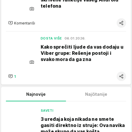
telefona
Komentariši
DOSTA VIŠE
06.01.2026.
Kako sprečiti ljude da vas dodaju u
Viber grupe: Rešenje postoji i
svako mora da ga zna
1
Najnovije
Najčitanije
SAVETI
3 uređaja koja nikada ne smete
gasiti direktno iz struje: Ova navika
može skupo da vas košta