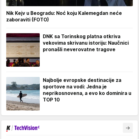
Nik Kejv u Beogradu: Noć koju Kalemegdan neće
zaboraviti (FOTO)
DNK sa Torinskog platna otkriva
vekovima skrivanu istoriju: Naučnici
pronašli neverovatne tragove
Najbolje evropske destinacije za
sportove na vodi: Jedna je
neprikosnovena, a evo ko dominira u
TOP 10