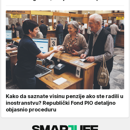
Kako da saznate visinu penzije ako ste radili u
inostranstvu? Republički Fond PIO detaljno
objasnio proceduru