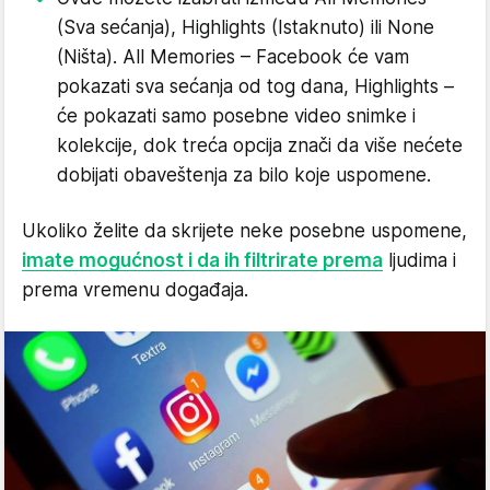
(Sva sećanja), Highlights (Istaknuto) ili None
(Ništa). All Memories – Facebook će vam
pokazati sva sećanja od tog dana, Highlights –
će pokazati samo posebne video snimke i
kolekcije, dok treća opcija znači da više nećete
dobijati obaveštenja za bilo koje uspomene.
Ukoliko želite da skrijete neke posebne uspomene,
imate mogućnost i da ih filtrirate prema
ljudima i
prema vremenu događaja.