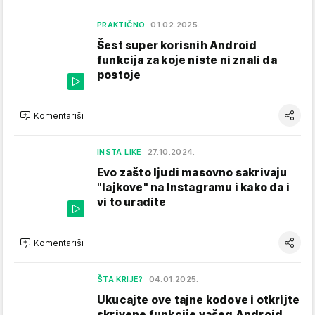
PRAKTIČNO
01.02.2025.
Šest super korisnih Android
funkcija za koje niste ni znali da
postoje
Komentariši
INSTA LIKE
27.10.2024.
Evo zašto ljudi masovno sakrivaju
"lajkove" na Instagramu i kako da i
vi to uradite
Komentariši
ŠTA KRIJE?
04.01.2025.
Ukucajte ove tajne kodove i otkrijte
skrivene funkcije vašeg Android