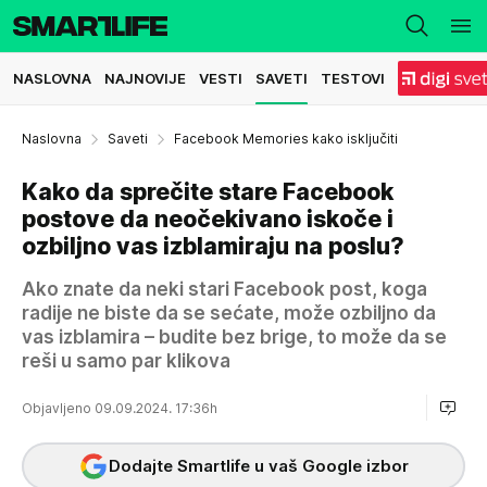
NASLOVNA
NAJNOVIJE
VESTI
SAVETI
TESTOVI
Naslovna
Saveti
Facebook Memories kako isključiti
Kako da sprečite stare Facebook
postove da neočekivano iskoče i
ozbiljno vas izblamiraju na poslu?
Ako znate da neki stari Facebook post, koga
radije ne biste da se sećate, može ozbiljno da
vas izblamira – budite bez brige, to može da se
reši u samo par klikova
Objavljeno 09.09.2024. 17:36h
Dodajte Smartlife u vaš Google izbor