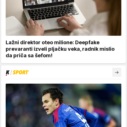
Lažni direktor oteo milione: Deepfake
prevaranti izveli pljačku veka, radnik mislio
da priča sa šefom!