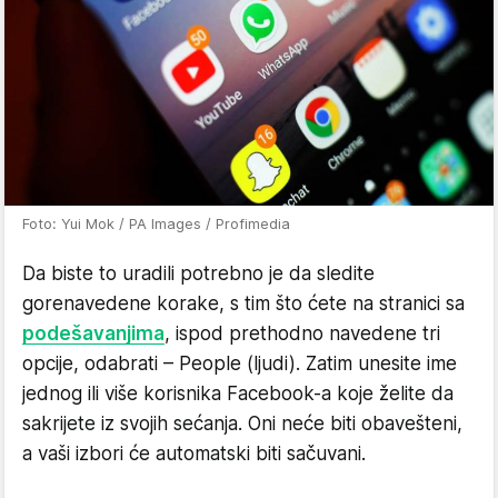
Foto: Yui Mok / PA Images / Profimedia
Da biste to uradili potrebno je da sledite
gorenavedene korake, s tim što ćete na stranici sa
podešavanjima
, ispod prethodno navedene tri
opcije, odabrati – People (ljudi). Zatim unesite ime
jednog ili više korisnika Facebook-a koje želite da
sakrijete iz svojih sećanja. Oni neće biti obavešteni,
a vaši izbori će automatski biti sačuvani.