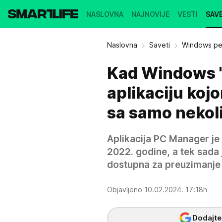
NASLOVNA
NAJNOVIJE
VESTI
SAVE
Naslovna
Saveti
Windows per
Kad Windows "
aplikaciju koj
sa samo nekoli
Aplikacija PC Manager je 
2022. godine, a tek sada j
dostupna za preuzimanje
Objavljeno 10.02.2024. 17:18h
Dodajte