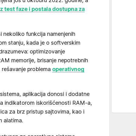
vljena još u oktobru 2022. godine, a
iz test faze i postala dostupna za
i nekoliko funkcija namenjenih
m stanju, kada je o softverskim
drazumeva: optimizovanje
 RAM memorije, brisanje nepotrebnih
 i rešavanje problema
operativnog
istema, aplikacija donosi i dodatne
r sa indikatorom iskorišćenosti RAM-a,
ca za brz pristup sajtovima, kao i
m alatima.