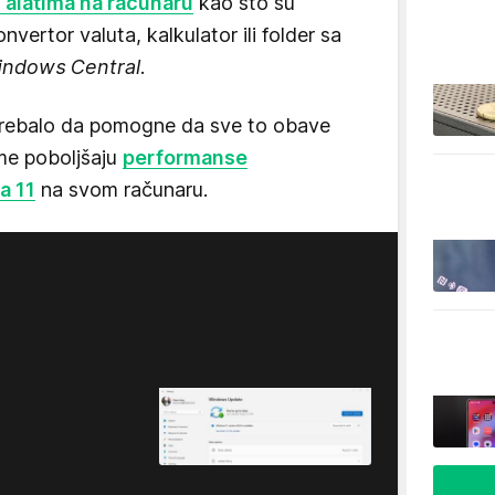
 alatima na računaru
kao što su
nvertor valuta, kalkulator ili folder sa
indows Central
.
trebalo da pomogne da sve to obave
ime poboljšaju
performanse
a 11
na svom računaru.