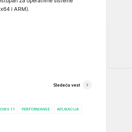
stupan za operativne sisteme
(x64 i ARM).
Sledeća vest
OWS 11
PERFORMANSE
APLIKACIJA