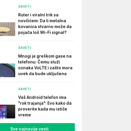
SAVETI
Ruter i viralni trik sa
novčićem: Da li metalna
kovanica stvarno može da
pojača loš Wi-Fi signal?
SAVETI
Mnogi je greškom gase na
telefonu: Čemu služi
oznaka VoLTE i zašto mora
uvek da bude uključena
SAVETI
Vaš Android telefon ima
"rok trajanja": Evo kako da
proverite kada mu ističe
vreme
Sve najnovije vesti