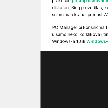
praktičan
pristup osnovnim
diktafon, Bing prevodilac, ko
snimcima ekrana, prenosi
W
PC Manager bi korisnicma 
u samo nekoliko klikova i t
Windows-a 10 ili
Windows-