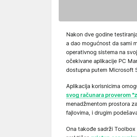
Nakon dve godine testiranj
a dao mogućnost da sami 
operativnog sistema na svo
očekivane aplikacije PC Man
dostupna putem Microsoft S
Aplikacija korisnicima omo
svog računara proverom "
menadžmentom prostora za s
fajlovima, i drugim podešav
Ona takođe sadrži Toolbox 