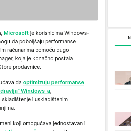
a,
Microsoft
je korisnicima Windows-
N
mogu da poboljšaju performanse
jim računarima pomoću dugo
ager, koja je konačno postala
tore prodavnice.
gućava da
optimizuju performanse
zdravlja" Windows-a
,
kladištenje i uskladištenim
anjima.
meni koji omogućava jednostavan i