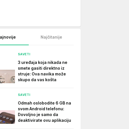
ajnovije
Najčitanije
SAVETI
3 uređaja koja nikada ne
smete gasiti direktno iz
struje: Ova navika može
skupo da vas košta
SAVETI
Odmah oslobodite 6 GB na
svom Android telefonu:
Dovoljno je samo da
deaktivirate ovu aplikaciju