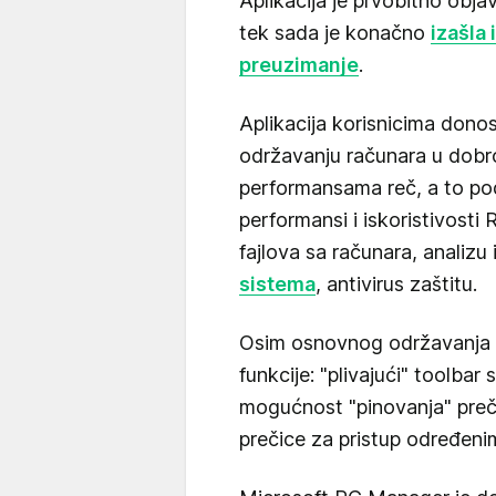
Aplikacija je prvobitno obja
tek sada je konačno
izašla 
preuzimanje
.
Aplikacija korisnicima donos
održavanju računara u dobro
performansama reč, a to po
performansi i iskoristivosti
fajlova sa računara, analizu
sistema
, antivirus zaštitu.
Osim osnovnog održavanja s
funkcije: "plivajući" toolba
mogućnost "pinovanja" preči
prečice za pristup određeni