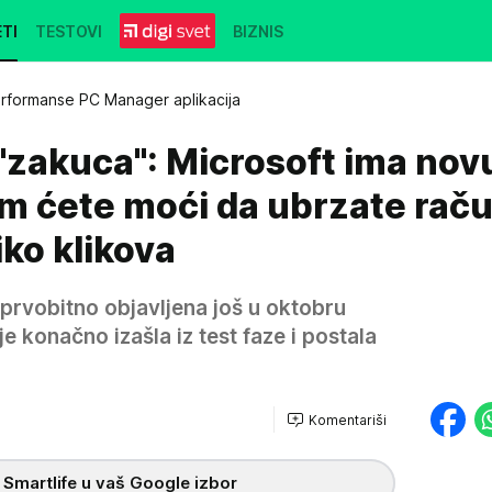
TI
TESTOVI
BIZNIS
formanse PC Manager aplikacija
zakuca": Microsoft ima nov
om ćete moći da ubrzate rač
ko klikova
prvobitno objavljena još u oktobru
e konačno izašla iz test faze i postala
Komentariši
 Smartlife u vaš Google izbor