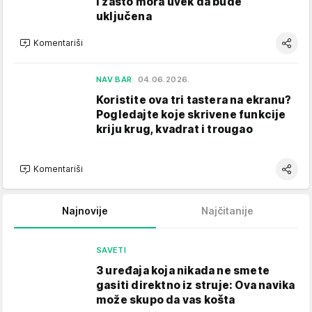
i zašto mora uvek da bude
uključena
Komentariši
NAV BAR
04.06.2026.
Koristite ova tri tastera na ekranu?
Pogledajte koje skrivene funkcije
kriju krug, kvadrat i trougao
Komentariši
Najnovije
Najčitanije
SAVETI
3 uređaja koja nikada ne smete
gasiti direktno iz struje: Ova navika
može skupo da vas košta