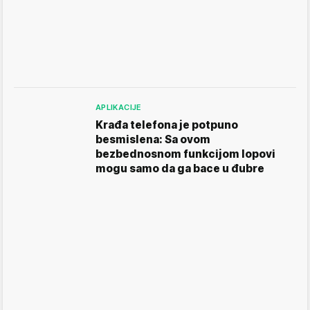
APLIKACIJE
Krađa telefona je potpuno
besmislena: Sa ovom
bezbednosnom funkcijom lopovi
mogu samo da ga bace u đubre