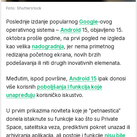
Foto: Shutterstock
Poslednje izdanje popularnog
Google
-ovog
operativnog sistema –
Android
15, objavljeno 15.
oktobra prošle godine, na prvi pogled ne izgleda
kao velika
nadogradnja
, jer nema primetnog
redizajna početnog ekrana, novih brzih
podešavanja ili niti drugih inovativnih elemenata.
Međutim, ispod površine,
Android 15
ipak donosi
više korisnih
poboljšanja i funkcija koje
unapređuju
korisničko iskustvo.
U prvim prikazima noviteta koje je "petnaestica"
donela istaknute su funkcije kao što su Private
Space, satelitska veza, prediktivni pokret unazad ili
arhiviranja aplikacija, ali postoje i funkcije
nisu bile