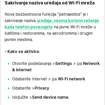
Sakrivanje naziva uređaja od Wi-Fi mreža
Nova bezbednosna funkcija "petnaestice" je i
sakrivanje naziva
uređaja, veoma korisno rešenje
kada telefon povezujete
na javne Wi-Fi mreže u
kafićima i restoranima, na aerodromima i drugim
javnim mestima.
- Kako se aktivira:
Otvorite podešavanja >
Settings
> pa
Network
& internet
Odaberite Internet > pa
Wi-Fi network
Odaberite >
Privacy
Isključite >
Send device name
.