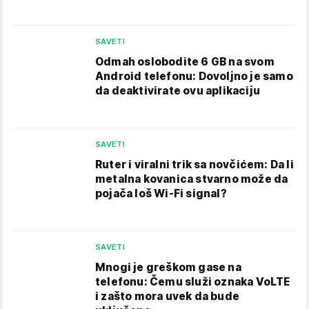
SAVETI
Odmah oslobodite 6 GB na svom
Android telefonu: Dovoljno je samo
da deaktivirate ovu aplikaciju
SAVETI
Ruter i viralni trik sa novčićem: Da li
metalna kovanica stvarno može da
pojača loš Wi-Fi signal?
SAVETI
Mnogi je greškom gase na
telefonu: Čemu služi oznaka VoLTE
i zašto mora uvek da bude