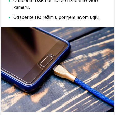
Odaberite
USB
notifikacije i izaberite
Web
kameru.
Odaberite
HQ
režim u gornjem levom uglu.