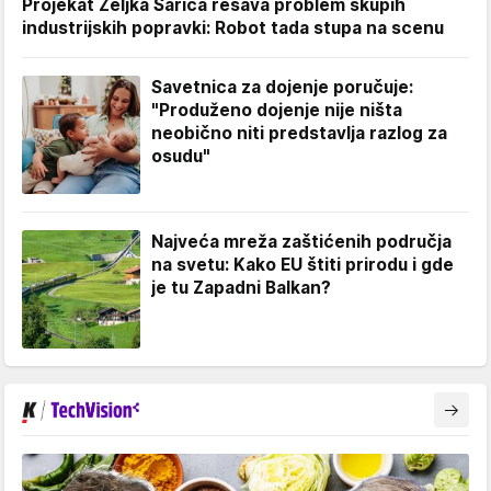
Projekat Željka Šarića rešava problem skupih
industrijskih popravki: Robot tada stupa na scenu
Savetnica za dojenje poručuje:
"Produženo dojenje nije ništa
neobično niti predstavlja razlog za
osudu"
Najveća mreža zaštićenih područja
na svetu: Kako EU štiti prirodu i gde
je tu Zapadni Balkan?