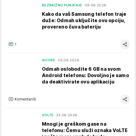
BEZBRIŽNO PUNJENJE
09.06.2026.
Kako da vaš Samsung telefon traje
duže: Odmah uključite ovu opciju,
provereno čuva bateriju
1
AICORE
26.06.2026.
Odmah oslobodite 6 GB na svom
Android telefonu: Dovoljno je samo
da deaktivirate ovu aplikaciju
Komentariši
VOLTE
23.06.2026.
Mnogi je greškom gase na
telefonu: Čemu služi oznaka VoLTE