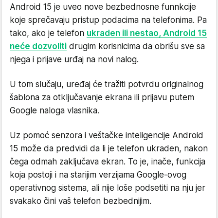
Android 15 je uveo nove bezbednosne funnkcije
koje sprečavaju pristup podacima na telefonima. Pa
tako, ako je telefon
ukraden ili nestao, Android 15
neće dozvoliti
drugim korisnicima da obrišu sve sa
njega i prijave urđaj na novi nalog.
U tom slučaju, uređaj će tražiti potvrdu originalnog
šablona za otključavanje ekrana ili prijavu putem
Google naloga vlasnika.
Uz pomoć senzora i veštačke inteligencije Android
15 može da predvidi da li je telefon ukraden, nakon
čega odmah zaključava ekran. To je, inače, funkcija
koja postoji i na starijim verzijama Google-ovog
operativnog sistema, ali nije loše podsetiti na nju jer
svakako čini vaš telefon bezbednijim.