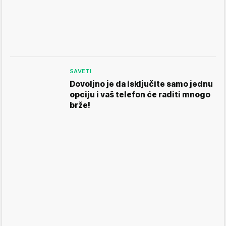
SAVETI
Dovoljno je da isključite samo jednu
opciju i vaš telefon će raditi mnogo
brže!