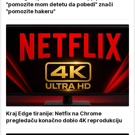
"pomozite mom detetu da pobedi" znači
"pomozite hakeru"
Kraj Edge tiranije: Netfix na Chrome
pregledaču konačno dobio 4K reprodukciju