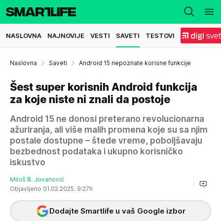
NASLOVNA
NAJNOVIJE
VESTI
SAVETI
TESTOVI
Naslovna
Saveti
Android 15 nepoznate korisne funkcije
Šest super korisnih Android funkcija
za koje niste ni znali da postoje
Android 15 ne donosi preterano revolucionarna
ažuriranja, ali više malih promena koje su sa njim
postale dostupne – štede vreme, poboljšavaju
bezbednost podataka i ukupno korisničko
iskustvo
Miloš B. Jovanović
Objavljeno 01.02.2025. 9:27h
Dodajte Smartlife u vaš Google izbor