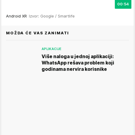
00:54
Android XR
Izvor: Google / Smartlife
MOŽDA ĆE VAS ZANIMATI
APLIKACIJE
Više naloga u jednoj aplikaciji:
WhatsApp rešava problem koji
godinama nervira korisnike