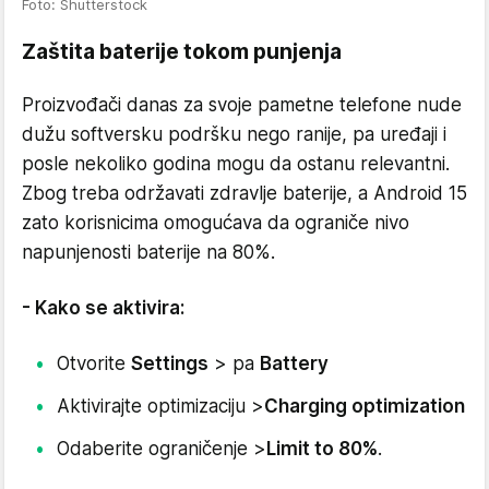
Foto: Shutterstock
Zaštita baterije tokom punjenja
Proizvođači danas za svoje pametne telefone nude
dužu softversku podršku nego ranije, pa uređaji i
posle nekoliko godina mogu da ostanu relevantni.
Zbog treba održavati zdravlje baterije, a Android 15
zato korisnicima omogućava da ograniče nivo
napunjenosti baterije na 80%.
- Kako se aktivira:
Otvorite
Settings
> pa
Battery
Aktivirajte optimizaciju >
Charging optimization
Odaberite ograničenje >
Limit to 80%
.